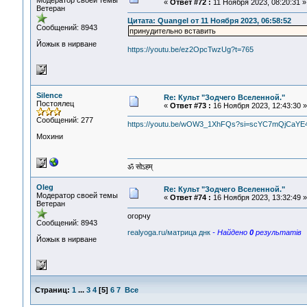
Модератор своей темы
«
Ответ #72 :
11 Ноября 2023, 08:20:31 »
Ветеран
Цитата: Quangel от 11 Ноября 2023, 06:58:52
Сообщений: 8943
принудительно вставить
Йожык в нирване
https://youtu.be/ez2OpcTwzUg?t=765
Silence
Re: Культ "Зодчего Вселенной."
Постоялец
«
Ответ #73 :
16 Ноября 2023, 12:43:30 »
Сообщений: 277
https://youtu.be/wOW3_1XhFQs?si=scYC7mQjCaYE
Мохини
ॐ सोऽहम्
Oleg
Re: Культ "Зодчего Вселенной."
Модератор своей темы
«
Ответ #74 :
16 Ноября 2023, 13:32:49 »
Ветеран
огорчу
Сообщений: 8943
realyoga.ru/матрица днк
- Найдено
0
результатiв
Йожык в нирване
Страниц:
1
...
3
4
[
5
]
6
7
Все