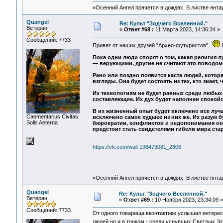
«Осенний Ангел прячется в дождях. В листве янтарн
Quangel
Re: Культ "Зодчего Вселенной."
Ветеран
«
Ответ #68 :
11 Марта 2023, 14:36:34 »
Сообщений: 7733
Привет от наших друзей "Архео-футуристов".
Я
Пока одни люди спорят о том, какая религия л
— верующими, другие не считают это поводом 
Рано или поздно появится каста людей, котора
взгляды. Она будет состоять из тех, кто знает,
Их технологиям не будет равных среди любых 
составляющие. Их дух будет наполнен спокойс
В их жизненный опыт будет включено все лучш
Сaementarius Civitas
исключено самое худшее из них же. Их разум 
Solis Aeterna
бюрократии, конфликтов и недопонимания они
предстоит стать свидетелями гибели мира ста
https://vk.com/wall-198473081_2806
«Осенний Ангел прячется в дождях. В листве янтарн
Quangel
Re: Культ "Зодчего Вселенной."
Ветеран
«
Ответ #69 :
10 Ноября 2023, 23:34:09 »
Сообщений: 7733
От одного товарища вконтактике услышал интерес
людей,но и в тонком - среди уснувших Светлых Э