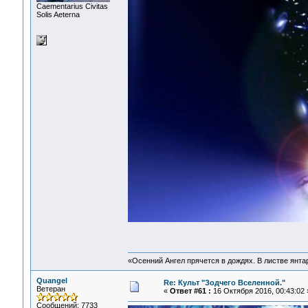
Сaementarius Civitas
Solis Aeterna
«Осенний Ангел прячется в дождях. В листве янтарн
Quangel
Re: Культ "Зодчего Вселенной."
Ветеран
«
Ответ #61 :
16 Октября 2016, 00:43:02 
Сообщений: 7733