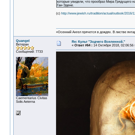
которые увидели, что прообраз Мира Грядущего н
Ган-Эдене.
(c)
http://www.jewish.ru/tradition/actual/outlook/201
«Осенний Ангел прячется в дождях. В листве янтарн
Quangel
Re: Культ "Зодчего Вселенной."
Ветеран
«
Ответ #64 :
14 Октября 2018, 02:06:56 
Сообщений: 7733
Сaementarius Civitas
Solis Aeterna