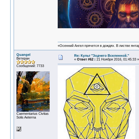
«Осенний Ангел прячется в дождях. В листве янтарн
Quangel
Re: Культ "Зодчего Вселенной."
Ветеран
«
Ответ #62 :
21 Ноября 2016, 01:45:33 »
Сообщений: 7733
Сaementarius Civitas
Solis Aeterna