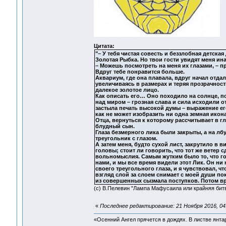
Цитата:
"– У тебя чистая совесть и беззлобная детская
Золотая Рыбка. Но твои гости увидят меня ина
– Можешь посмотреть на меня их глазами, – п
Вдруг тебе понравится больше.
Аквариум, где она плавала, вдруг начал отдал
увеличиваясь в размерах и теряя прозрачност
далекое золотое лицо.
Как описать его… Оно походило на солнце, п
над миром – грозная слава и сила исходили от
застыла печать высокой думы – выражение ег
как не может изобразить ни одна земная икон
Отца, вернуться к которому рассчитывает в г
блудный сын.
Глаза безмерного лика были закрыты, а на лбу
треугольник с глазом.
А затем меня, будто сухой лист, закрутило в 
головы; стоит ли говорить, что тот же ветер с
вольномыслия. Самым жутким было то, что го
нами, и мы все время видели этот Лик. Он ни 
своего треугольного глаза, и я чувствовал, ч
взгляд слой за слоем снимает с моей души п
из совершенных сызмала поступков. Потом вр
(с) В.Пелевин "Лампа Мафусаила или крайняя бит
«
Последнее редактирование: 21 Ноября 2016, 04
«Осенний Ангел прячется в дождях. В листве янтарн