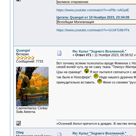
великое откровение
https://www.youtube.com/watch?v=oP8c-nAGptE
Цитата: Quangel от 10 Ноября 2023, 23:34:09
Всеобщая Могилизация
https://www.youtube.com/watch?v=IJchFG8bYFk
Quangel
Re: Культ "Зодчего Вселенной."
Ветеран
«
Ответ #71 :
11 Ноября 2023, 06:58:52 »
Сообщений: 7733
Вот почему всякие психопаты вроде Фоменок с Но
своей волей чуть ли не саму ткань "Темпус-Матер
Цзы на границе".
Я вот пытался связаться с ав
так было в Ноосфере".
Надо нашего дурачка Фе
принудительно вставить.
Феня со своими "рус
Сaementarius Civitas
Solis Aeterna
«Осенний Ангел прячется в дождях. В листве янтарн
Oleg
Re: Культ "Зодчего Вселенной."