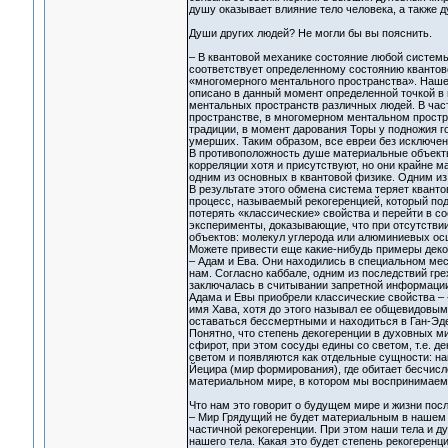
душу оказывает влияние тело человека, а также д
Души других людей? Не могли бы вы пояснить.
– В квантовой механике состояние любой системы
соответствует определенному состоянию квантов
«многомерного ментального пространства». Наше
описано в данный момент определенной точкой 
ментальных пространств различных людей. В частн
пространстве, в многомерном ментальном простра
традиции, в момент дарования Торы у подножия г
умерших. Таким образом, все евреи без исключе
В противоположность душе материальные объекты
корреляции хотя и присутствуют, но они крайне 
одним из основных в квантовой физике. Одним и
В результате этого обмена система теряет квант
процесс, называемый рекогеренцией, который по
потерять «классические» свойства и перейти в с
эксперименты, доказывающие, что при отсутстви
объектов: молекул углерода или алюминиевых ос
Можете привести еще какие-нибудь примеры деко
– Адам и Ева. Они находились в специальном мес
нам. Согласно каббале, одним из последствий гр
заключалась в считывании запретной информации 
Адама и Евы приобрели классические свойства – 
имя Хава, хотя до этого называл ее общевидовым
оставаться бессмертными и находиться в Ган-Эде
Понятно, что степень декогеренции в духовных ми
сфирот, при этом сосуды едины со светом, т.е. д
светом и появляются как отдельные сущности: на
Йецира (мир формирования), где обитает бесчисл
материальном мире, в котором мы воспринимаем
Что нам это говорит о будущем мире и жизни пос
– Мир Грядущий не будет материальным в нашем 
частичной рекогеренции. При этом наши тела и д
нашего тела. Какая это будет степень рекогеренц