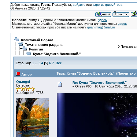
Добро пожаловать,
Гость
. Пожалуйста,
войдите
или
зарегистрируйтесь
.
06 Августа 2026, 17:29:42
Новости:
Книгу С.Доронина "Квантовая магия" читать
здесь
Материалы старого сайта "Физика Магии" доступны для просмотра
здесь
О замеченных глюках просьба писать на почту
quantmag@mail.ru
Квантовый Портал
Тематические разделы
0 Пользоват
Религия
Культ "Зодчего Вселенной."
Страниц:
1
...
3
4
[
5
]
6
7
Все
Тема: Культ "Зодчего Вселенной." (Прочитано 
Автор
Quangel
Re: Культ "Зодчего Вселенной."
Ветеран
«
Ответ #60 :
10 Сентября 2016, 21:23:28
Сообщений: 7733