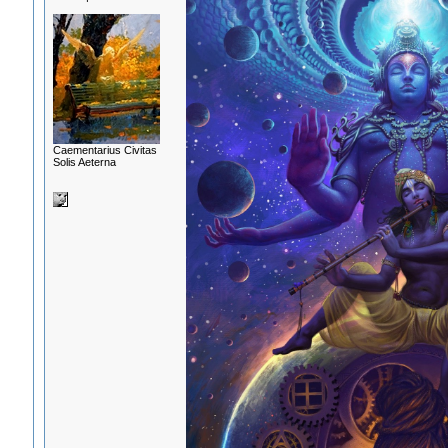
Сaementarius Civitas
Solis Aeterna