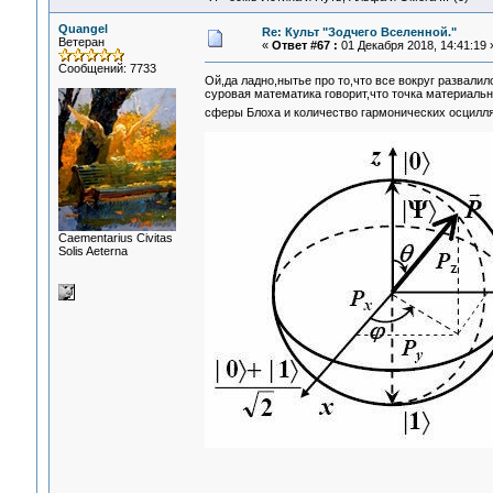
Quangel
Re: Культ "Зодчего Вселенной."
Ветеран
«
Ответ #67 :
01 Декабря 2018, 14:41:19 
Сообщений: 7733
Ой,да ладно,нытье про то,что все вокруг развали
суровая математика говорит,что точка материаль
сферы Блоха и количество гармонических осцилл
Сaementarius Civitas
Solis Aeterna