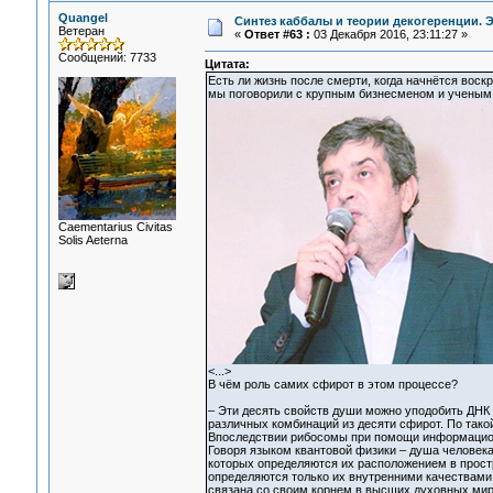
Quangel
Синтез каббалы и теории декогеренции.
Ветеран
«
Ответ #63 :
03 Декабря 2016, 23:11:27 »
Сообщений: 7733
Цитата:
Есть ли жизнь после смерти, когда начнётся вос
мы поговорили c крупным бизнесменом и ученым
Сaementarius Civitas
Solis Aeterna
<...>
В чём роль самих сфирот в этом процессе?
– Эти десять свойств души можно уподобить ДНК
различных комбинаций из десяти сфирот. По так
Впоследствии рибосомы при помощи информацион
Говоря языком квантовой физики – душа человека
которых определяются их расположением в прост
определяются только их внутренними качествами.
связана со своим корнем в высших духовных мира