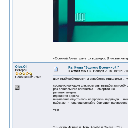
«Осенний Ангел прячется в дождях. В листве янтарн
Oleg.Ol
Re: Культ "Зодчего Вселенной."
Ветеран
«
Ответ #66 :
30 Ноября 2018, 19:56:12 »
Сообщений: 2769
шри отабиробиндился, а ауробиндо отшрлился ... ув
социализирующие факторы увы выработали себя ... 
рак социального организма ... смертельно
религия умерла
идеология сдохла
выживание опустилось на уровень индивида ... ни
работают - популяционный отбор ушел на уровень н
увы
"Я - есмь Истина и Путь, Альфа и Омега ..."(с)