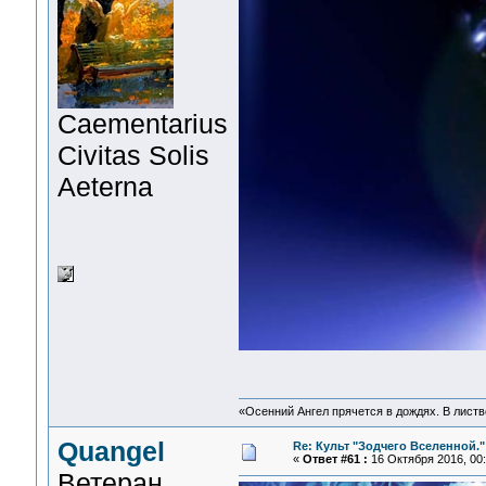
Сaementarius
Civitas Solis
Aeterna
«Осенний Ангел прячется в дождях. В листве
Quangel
Re: Культ "Зодчего Вселенной."
«
Ответ #61 :
16 Октября 2016, 00:
Ветеран