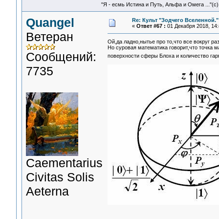
"Я - есмь Истина и Путь, Альфа и Омега ..."(с)
Quangel
Re: Культ "Зодчего Вселенной."
«
Ответ #67 :
01 Декабря 2018, 14:
Ветеран
Ой,да ладно,нытье про то,что все вокруг р
Но суровая математика говорит,что точка 
Сообщений:
поверхности сферы Блоха и количество га
7735
Сaementarius
Civitas Solis
Aeterna