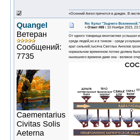
«Осенний Ангел прячется в дождях. В листве
Quangel
Re: Культ "Зодчего Вселенной."
«
Ответ #69 :
10 Ноября 2023, 23:3
Ветеран
От одного товарища вконтактике услышал и
среди людей,но и в тонком - среди уснувш
Сообщений:
крат сильней,тысяча Светлых Ангелов гроз
нормальном временном потоке должна была
7735
нынешнего времени даже она - великое отк
Сaementarius
Civitas Solis
Aeterna