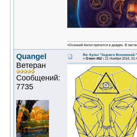
«Осенний Ангел прячется в дождях. В листве
Quangel
Re: Культ "Зодчего Вселенной."
«
Ответ #62 :
21 Ноября 2016, 01:4
Ветеран
Сообщений:
7735