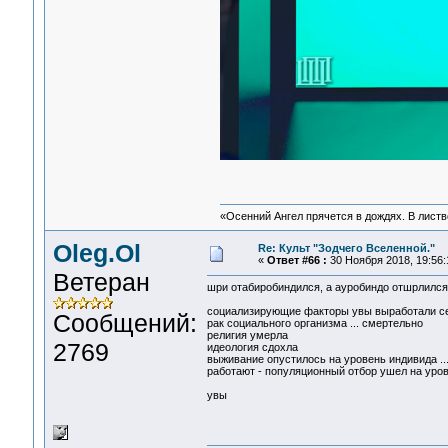
«Осенний Ангел прячется в дождях. В листве
Oleg.Ol
Re: Культ "Зодчего Вселенной."
«
Ответ #66 :
30 Ноября 2018, 19:56:
Ветеран
шри отабиробиндился, а ауробиндо отшрлился ..
социализирующие факторы увы выработали себя 
Сообщений:
рак социального организма ... смертельно
религия умерла
2769
идеология сдохла
выживание опустилось на уровень индивида ..
работают - популяционный отбор ушел на урове
увы