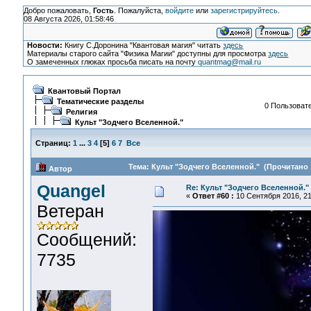
Добро пожаловать,
Гость
. Пожалуйста,
войдите
или
зарегистрируйтесь
.
08 Августа 2026, 01:58:46
Новости:
Книгу С.Доронина "Квантовая магия" читать
здесь
Материалы старого сайта "Физика Магии" доступны для просмотра
здесь
О замеченных глюках просьба писать на почту
quantmag@mail.ru
Квантовый Портал
Тематические разделы
0 Пользовате
Религия
Культ "Зодчего Вселенной."
Страниц:
1
...
3
4
[
5
]
6
7
Все
Тема: Культ "Зодчего Вселенной." (Прочитано 
Автор
Quangel
Re: Культ "Зодчего Вселенной."
«
Ответ #60 :
10 Сентября 2016, 21
Ветеран
Сообщений:
7735