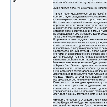
несепарабельности – на душу оказывает вл
Души других людей? Не могли бы вы поясн
– В квантовой механике состояние любой с
соответствует определенному состоянию к
«многомерного ментального пространства»
быть описано в данный момент определенн
пересечения ментальных пространств разли
они и разделены в пространстве, в многом
согласно еврейской традиции, в момент да
не родившихся и уже умерших. Таким обра
точке Синайского откровения.
В противоположность душе материальные о
квантовые корреляции хотя и присутствуют
свойства, является одним из основных в к
информацией с окружающей средой. В резул
Соответственно, существует и обратный пр
системы от информационного обмена она мо
другой реальности. В настоящее время пр
квантовые свойства могут появляться у от
Можете привести еще какие-нибудь пример
– Адам и Ева. Они находились в специальн
привычное нам. Согласно каббале, одним и
Сущность греха заключалась в считывании 
декогеренции. В результате тела Адама и 
что Ева – отдельная сущность, и дал ей и
материальном состоянии они уже не могли 
Понятно, что степень декогеренции в духо
свет и сфирот, при этом сосуды едины со с
едины со светом и появляются как отдельн
усиливается в мире Йецира (мир формирова
достигает в нашем материальном мире, в 
Что нам это говорит о будущем мире и жиз
– Мир Грядущий не будет материальным в 
частичной рекогеренции. При этом наши те