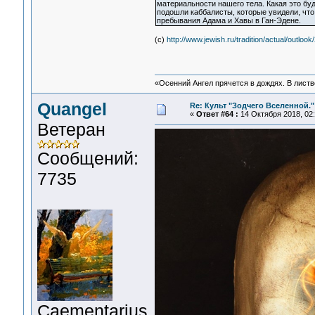
материальности нашего тела. Какая это буд
подошли каббалисты, которые увидели, что
пребывания Адама и Хавы в Ган-Эдене.
(c)
http://www.jewish.ru/tradition/actual/outl
«Осенний Ангел прячется в дождях. В листве
Quangel
Re: Культ "Зодчего Вселенной."
«
Ответ #64 :
14 Октября 2018, 02:
Ветеран
Сообщений:
7735
Сaementarius