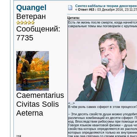
Quangel
Синтез каббалы и теории декогере
«
Ответ #63 :
03 Декабря 2016, 23:11:27
Ветеран
Цитата:
Есть ли жизнь после смерти, когда начнёт
сакральные темы мы поговорили c крупны
Сообщений:
7735
Сaementarius
Civitas Solis
<...>
В чём роль самих сфирот в этом процессе
Aeterna
– Эти десять свойств души можно уподоби
различных комбинаций из десяти сфирот. 
код. Впоследствии рибосомы при помощи и
Говоря языком квантовой физики – душа ч
свойства которых определяются их распол
которых определяются только их внутренн
так как она связана со своим корнем в вы