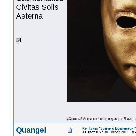
Civitas Solis
Aeterna
«Осенний Ангел прячется в дождях. В листве
Quangel
Re: Культ "Зодчего Вселенной."
«
Ответ #65 :
30 Ноября 2018, 18:2