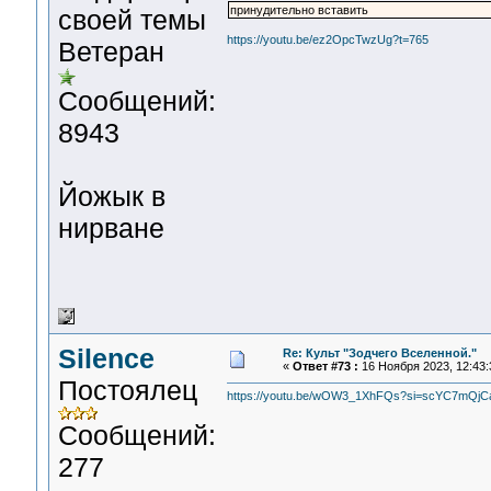
принудительно вставить
своей темы
https://youtu.be/ez2OpcTwzUg?t=765
Ветеран
Сообщений:
8943
Йожык в
нирване
Silence
Re: Культ "Зодчего Вселенной."
«
Ответ #73 :
16 Ноября 2023, 12:43:
Постоялец
https://youtu.be/wOW3_1XhFQs?si=scYC7mQj
Сообщений:
277