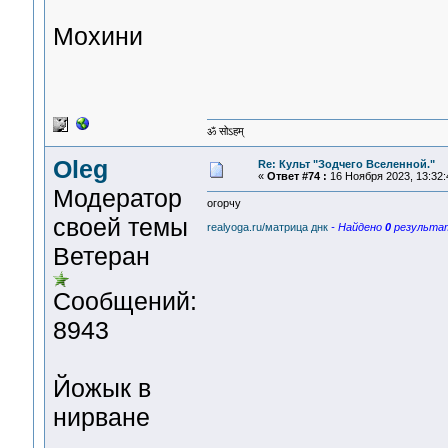
Мохини
ॐ सोऽहम्
Oleg
Re: Культ "Зодчего Вселенной."
«
Ответ #74 :
16 Ноября 2023, 13:32:
Модератор
огорчу
своей темы
realyoga.ru/матрица днк
- Найдено
0
результат
Ветеран
Сообщений:
8943
Йожык в
нирване