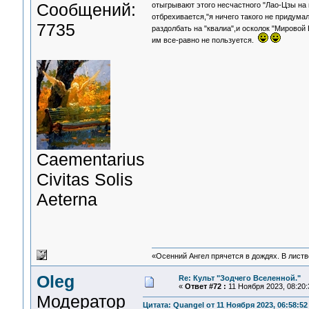
Сообщений:
отыгрывают этого несчастного "Лао-Цзы на
отбрехивается,"я ничего такого не придума
7735
раздолбать на "квалиа",и осколок "Мировой
им все-равно не пользуется.
Сaementarius
Civitas Solis
Aeterna
«Осенний Ангел прячется в дождях. В листве
Oleg
Re: Культ "Зодчего Вселенной."
«
Ответ #72 :
11 Ноября 2023, 08:20:
Модератор
Цитата: Quangel от 11 Ноября 2023, 06:58:52