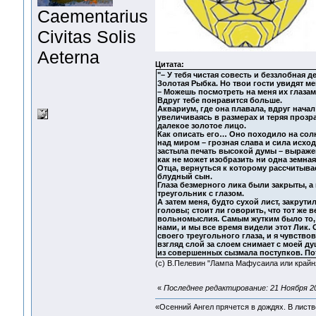
Сaementarius
Civitas Solis
Aeterna
Цитата:
"– У тебя чистая совесть и беззлобная д
Золотая Рыбка. Но твои гости увидят ме
– Можешь посмотреть на меня их глазам
Вдруг тебе понравится больше.
Аквариум, где она плавала, вдруг начал
увеличиваясь в размерах и теряя прозр
далекое золотое лицо.
Как описать его… Оно походило на сол
над миром – грозная слава и сила исход
застыла печать высокой думы – выражен
как не может изобразить ни одна земная
Отца, вернуться к которому рассчитыва
блудный сын.
Глаза безмерного лика были закрыты, а 
треугольник с глазом.
А затем меня, будто сухой лист, закрут
головы; стоит ли говорить, что тот же в
вольномыслия. Самым жутким было то, 
нами, и мы все время видели этот Лик. 
своего треугольного глаза, и я чувство
взгляд слой за слоем снимает с моей д
из совершенных сызмала поступков. Пот
(с) В.Пелевин "Лампа Мафусаила или крайн
«
Последнее редактирование: 21 Ноября 20
«Осенний Ангел прячется в дождях. В листве