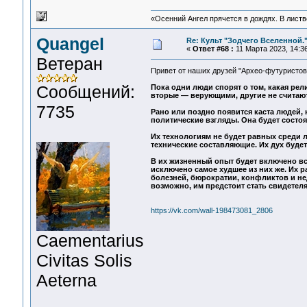
«Осенний Ангел прячется в дождях. В листве
Quangel
Re: Культ "Зодчего Вселенной.
«
Ответ #68 :
11 Марта 2023, 14:36
Ветеран
Привет от наших друзей "Архео-футуристо
Сообщений:
Пока одни люди спорят о том, какая рели
вторые — верующими, другие не считают
7735
Рано или поздно появится каста людей, 
политические взгляды. Она будет состоят
Их технологиям не будет равных среди 
технические составляющие. Их дух буде
В их жизненный опыт будет включено вс
исключено самое худшее из них же. Их 
болезней, бюрократии, конфликтов и н
возможно, им предстоит стать свидетел
https://vk.com/wall-198473081_2806
Сaementarius
Civitas Solis
Aeterna