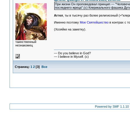
При жизни Он проповедовал принцип — "Человечес
последнего жреца".(с) Клерикального фашика Дуг
Аггел
, ты в тысячу раз более религиозный (="клер
Именно поэтому
Мое Святейшество
в контрах с то
(Хозяйке на заметку).
таинственный
незнакомец
— Do you believe in God?
— I believe in Myself. (c)
Страниц:
1
2
[
3
]
Все
Powered by SMF 1.1.10