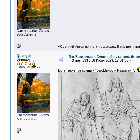
Сaementarius Civitas
Solis Aeterna
«Осенний Ангел прячется в дождях. В листве янтарн
Quangel
Re: Вархаммер. Суровый цитатник. (https:
Ветеран
«
Ответ #33 :
16 Июля 2023, 17:01:31 »
Сообщений: 7733
Есть такие товарищи - "Эак,Минос и Радомант".
Сaementarius Civitas
Solis Aeterna