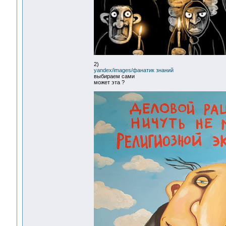
2)
yandex/images/фанатик знаний
выбираем сами
может эта ?