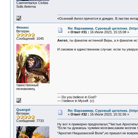
Сaementarius Civitas
Solis Aeterna
«Осенний Ангел прячется в дождях. В листве янтарн
Феникс
Re: Вархаммер. Суровый цитатник. (https:
Ветеран
«
Ответ #31 :
16 Июля 2023, 15:15:08 »
Сообщений: 1045
Ангел
, ты фанатик истинной Веры, а я фанатик ис
И сможем в единственном случае: если ты уверуеш
таинственный
незнакомец
— Do you believe in God?
— I believe in Myself. (c)
Quangel
Re: Вархаммер. Суровый цитатник. (https:
Ветеран
«
Ответ #32 :
16 Июля 2023, 15:31:56 »
Сообщений: 7733
Ну вот я примерно предполагал,"Чистые Архетипы"
"Если ты думаешь чужими мозгами,каким мозгом ты
"Архетип Ницшеанской Воли",но пришел не воврем