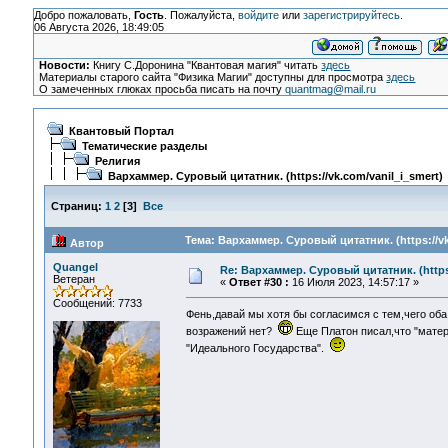
Добро пожаловать,
Гость
. Пожалуйста,
войдите
или
зарегистрируйтесь
.
06 Августа 2026, 18:49:05
Новости:
Книгу С.Доронина "Квантовая магия" читать
здесь
Материалы старого сайта "Физика Магии" доступны для просмотра
здесь
О замеченных глюках просьба писать на почту
quantmag@mail.ru
Квантовый Портал
Тематические разделы
Религия
Вархаммер. Суровый цитатник. (https://vk.com/vanil_i_smert)
Страниц:
1
2
[
3
]
Все
Тема: Вархаммер. Суровый цитатник. (https://vk
Автор
Quangel
Re: Вархаммер. Суровый цитатник. (https:
Ветеран
«
Ответ #30 :
16 Июля 2023, 14:57:17 »
Сообщений: 7733
Фень,давай мы хотя бы согласимся с тем,чего об
возражений нет?
Еще Платон писал,что "матер
"Идеального Государства".