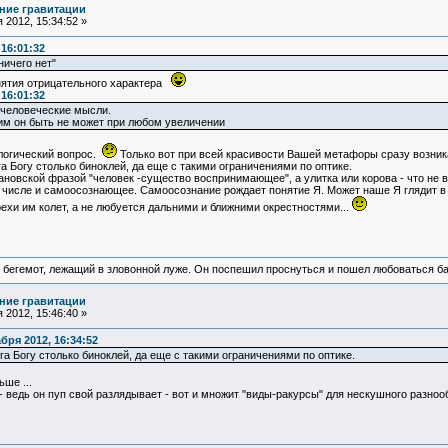
ние гравитации
 2012, 15:34:52 »
16:01:32
ничего нет"
онятия отрицательного характера
16:01:32
ь человеческие мысли.
гим он быть не может при любом увеличении
логический вопрос.
Только вот при всей красивости Вашей метафоры сразу возникае
а Богу столько биноклей, да еще с такими ограничениями по оптике.
ановской фразой "человек -существо воспринимающее", а улитка или корова - что не
числе и самоосознающее. Самоосознание рождает понятие Я. Может наше Я глядит в э
ехи им колет, а не любуется дальними и ближними окрестностями...
 бегемот, лежащий в зловонной луже. Он поспешил проснуться и пошел любоваться б
ние гравитации
 2012, 15:46:40 »
ря 2012, 16:34:52
га Богу столько биноклей, да еще с такими ограничениями по оптике.
ьше ...
- ведь он пуп свой разлядывает - вот и множит "виды-ракурсы" для нескушного разнооб