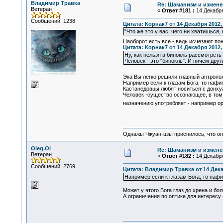
Владимир Травка
Re: Шаманизм и измене
Ветеран
«
Ответ #181 :
14 Декабря
Сообщений: 1238
Цитата: Корнак7 от 14 Декабря 2012, 
"Что же это у вас, чего ни хватишься, 
Наоборот есть все - ведь исчезают п
Цитата: Корнак7 от 14 Декабря 2012, 
Ну, как нельзя в бинокль рассмотрет
Человек - это "бинокль". И ничем дру
Эка Вы легко решили главный антропо
Например если к глазам Бога, то нафиг
Кастанедовцы любят носиться с донху
Человек -существо осознающее, в том 
назначению употребляет - например ор
Однажы Чжуан-цзы приснилось, что он
Oleg.Ol
Re: Шаманизм и измене
Ветеран
«
Ответ #182 :
14 Декабря
Сообщений: 2769
Цитата: Владимир Травка от 14 Декаб
Например если к глазам Бога, то нафи
Может у этого Бога глаз до хрена и бол
А ограничения по оптике для интересу 