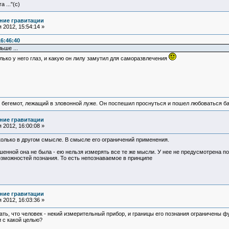
 ..."(с)
ние гравитации
 2012, 15:54:14 »
16:46:40
ьше ...
лько у него глаз, и какую он лилу замутил для саморазвлечения
 бегемот, лежащий в зловонной луже. Он поспешил проснуться и пошел любоваться б
ние гравитации
 2012, 16:00:08 »
сколько в другом смысле. В смысле его ограничений применения.
шенной она не была - ею нельзя измерять все те же мысли. У нее не предусмотрена под
озможностей познания. То есть непознаваемое в принципе
ние гравитации
 2012, 16:03:36 »
дать, что человек - некий измерительный прибор, и границы его познания ограничены 
 с какой целью?