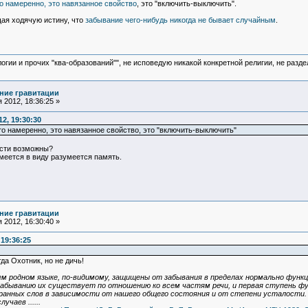
то намеренно, это навязанное свойство
, это "включить-выключить".
ая ходячую истину, что
забывание чего-нибудь никогда не бывает случайным
.
логии и прочих "ква-образований"", не исповедую никакой конкретной религии, не раз
ние гравитации
 2012, 18:36:25 »
2, 19:30:30
то намеренно, это навязанное свойство, это "включить-выключить"
ости возможны?
меется в виду разумеется память.
ние гравитации
 2012, 16:30:40 »
19:36:25
да Охотник, но не дичь!
м родном языке, по-видимому, защищены от забывания в пределах нормально функц
абыванию их существует по отношению ко всем частям речи, и первая ступень ф
ранных слов в зависимости от нашего общего состояния и от степени усталости.
чаев ......