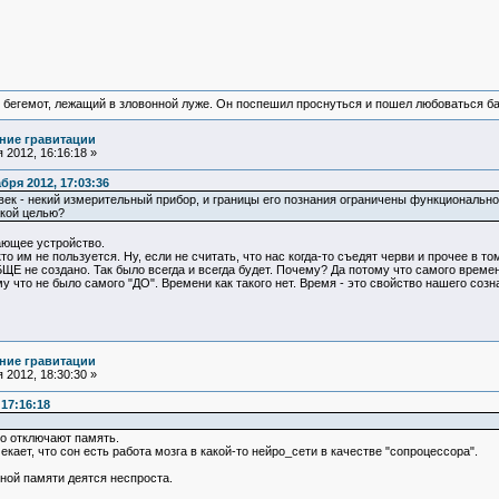
 бегемот, лежащий в зловонной луже. Он поспешил проснуться и пошел любоваться б
ние гравитации
 2012, 16:16:18 »
ря 2012, 17:03:36
век - некий измерительный прибор, и границы его познания ограничены функционально
акой целью?
ающее устройство.
о им не пользуется. Ну, если не считать, что нас когда-то съедят черви и прочее в т
ЩЕ не создано. Так было всегда и всегда будет. Почему? Да потому что самого време
му что не было самого "ДО". Времени как такого нет. Время - это свойство нашего созн
ние гравитации
 2012, 18:30:30 »
17:16:18
то отключают память.
ает, что сон есть работа мозга в какой-то нейро_сети в качестве "сопроцессора".
вной памяти деятся неспроста.