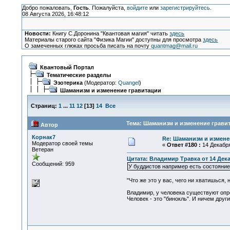
Добро пожаловать,
Гость
. Пожалуйста,
войдите
или
зарегистрируйтесь
.
08 Августа 2026, 16:48:12
Новости:
Книгу С.Доронина "Квантовая магия" читать
здесь
Материалы старого сайта "Физика Магии" доступны для просмотра
здесь
О замеченных глюках просьба писать на почту
quantmag@mail.ru
Квантовый Портал
Тематические разделы
Эзотерика
(Модератор:
Quangel
)
Шаманизм и изменение гравитации
Страниц:
1
...
11
12
[
13
]
14
Все
Тема: Шаманизм и изменение гравит
Автор
Корнак7
Re: Шаманизм и измене
Модератор своей темы
«
Ответ #180 :
14 Декабря
Ветеран
Цитата: Владимир Травка от 14 Декаб
Сообщений: 959
У буддистов например есть состояние
"Что же это у вас, чего ни хватишься, 
Владимир, у человека существуют опр
Человек - это "бинокль". И ничем дру