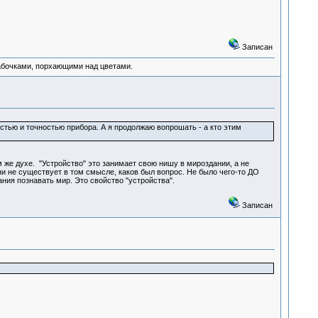
Записан
абочками, порхающими над цветами.
стью и точностью прибора. А я продолжаю вопрошать - а кто этим
ом же духе. "Устройство" это занимает свою нишу в мироздании, а не
ни не существует в том смысле, каков был вопрос. Не было чего-то ДО
ания познавать мир. Это свойство "устройства".
Записан