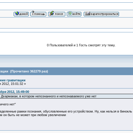
0 Пользователей и 1 Гость смотрят эту тему.
ации (Прочитано 362279 раз)
ние гравитации
 2012, 15:01:32 »
ря 2012, 15:49:00
 Дхармакаи, в котором непознанного и непознаваемого уже нет
ничего нет"
еделенные рамки познания, обусловленные его устройством. Ну, как нельзя в бинокл
гим он быть не может при любом увеличении