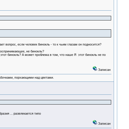
т вопрос, если человек бинокль - то к чьим глазам он подносится?
 воспринимающее, не бинокль?
тот бинокль? А может проблема в том, что наше Я этот бинокль не по
Записан
абочками, порхающими над цветами.
разия ... развлекается типо
Записан