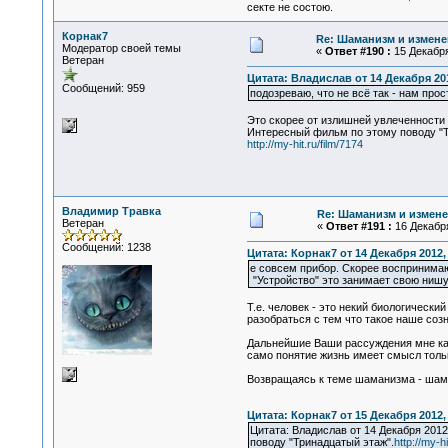
секте не состою.
Корнак7
Re: Шаманизм и измене
Модератор своей темы
«
Ответ #190 :
15 Декабря
Ветеран
Цитата: Владислав от 14 Декабря 201
Сообщений: 959
подозреваю, что не всё так - нам про
Это скорее от излишней увлеченности
Интересный фильм по этому поводу "Т
http://my-hit.ru/film/7174
Владимир Травка
Re: Шаманизм и измене
Ветеран
«
Ответ #191 :
16 Декабря
Сообщений: 1238
Цитата: Корнак7 от 14 Декабря 2012, 
е совсем прибор. Скорее воспринимающ
"Устройство" это занимает свою нишу 
Т.е. человек - это некий биологическ
разобраться с тем что такое наше соз
Дальнейшие Ваши рассуждения мне кажу
само понятие жизнь имеет смысл толь
Возвращаясь к теме шаманизма - шаман
Цитата: Корнак7 от 15 Декабря 2012, 
Цитата: Владислав от 14 Декабря 201
поводу "Тринадцатый этаж".
http://my-hi