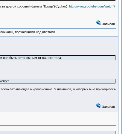
 есть другой хороший фильм "Кодер"(Cypher)
http://www.youtube.com/watch?
Записан
абочками, порхающими над цветами.
ли оно быть автономным от нашего тела.
 чему?
ное всеохватывающее мироописание. У шаманов, о которых мне приходилось
Записан