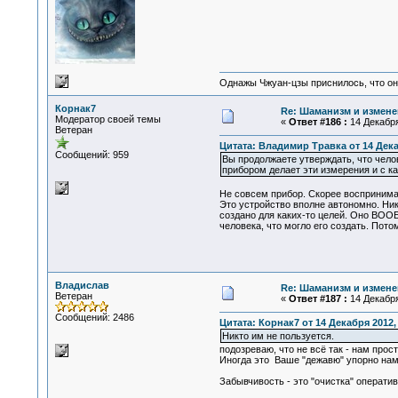
Однажы Чжуан-цзы приснилось, что он
Корнак7
Re: Шаманизм и измене
Модератор своей темы
«
Ответ #186 :
14 Декабря
Ветеран
Цитата: Владимир Травка от 14 Декаб
Сообщений: 959
Вы продолжаете утверждать, что чело
прибором делает эти измерения и с к
Не совсем прибор. Скорее восприним
Это устройство вполне автономно. Никт
создано для каких-то целей. Оно ВООБ
человека, что могло его создать. Пото
Владислав
Re: Шаманизм и измене
Ветеран
«
Ответ #187 :
14 Декабря
Сообщений: 2486
Цитата: Корнак7 от 14 Декабря 2012, 
Никто им не пользуется.
подозреваю, что не всё так - нам прос
Иногда это Ваше "дежавю" упорно намек
Забывчивость - это "очистка" операти