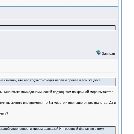
Записан
 считать, что нас когда-то съедят черви и прочее в том же духе.
сты. Мне ближе психодинамический подход, там по крайней мере пытаются
сли вы живете вне времени, то Вы живете и вне нашего пространства. Да и
чему?
 излишней увлеченности миром фантазий.Интересный фильм по этому