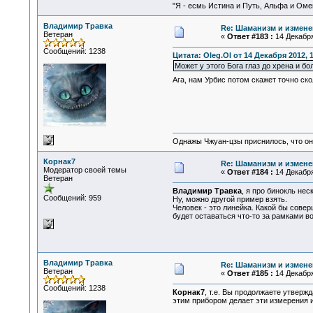
"Я - есмь Истина и Путь, Альфа и Омега
Владимир Травка
Re: Шаманизм и измене
Ветеран
«
Ответ #183 :
14 Декабря
Сообщений: 1238
Цитата: Oleg.Ol от 14 Декабря 2012, 
Может у этого Бога глаз до хрена и бол
Ага, нам Урбис потом скажет точно ско
Однажы Чжуан-цзы приснилось, что он
Корнак7
Re: Шаманизм и измене
Модератор своей темы
«
Ответ #184 :
14 Декабря
Ветеран
Владимир Травка
, я про бинокль не
Сообщений: 959
Ну, можно другой пример взять.
Человек - это линейка. Какой бы совер
будет оставаться что-то за рамками в
Владимир Травка
Re: Шаманизм и измене
Ветеран
«
Ответ #185 :
14 Декабря
Сообщений: 1238
Корнак7
, т.е. Вы продолжаете утверж
этим прибором делает эти измерения и