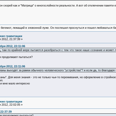
он скорей как и "Матрица" о многослойности реальности. А вот об отключении памяти
 бегемот, лежащий в зловонной луже. Он поспешил проснуться и пошел любоваться б
ние гравитации
 2012, 21:37:39 »
ря 2012, 22:11:06
 там по крайней мере пытаются разобраться с тем что такое наше сознание и может 
и продолжают пытаться?
ря 2012, 22:11:06
ны выходят за рамки обычного человеческого "устройства"? и если да, то благодаря
маны". Для меня знания - это не только чьи-то переживания, но оформление в строй
ил.
и мне мало интересно
ние гравитации
 2012, 22:02:05 »
22:37:39
ли продолжают пытаться?