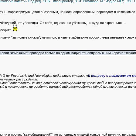
ология памяти / Под ред. Ю. Б. Гиппенрейтер, В. Я. Романова. М.: Изд-во МГУ, 1980. С
олезнь, характеризующаяся внезапным, но целенаправленным, переездом в незнакомое
убеждений нет убежища). От себя, однако, не убежишь, ни куда не скроешься...
у_бедит?
 имели "записные книжки", летописи, а нынче забывание порою лечит интернет - эпоха
 свои "изыскания" проводил только на одном пациенте, общаясь с ним через в "зеркал
rift fur Psychiatrie und Neurologie» небольшую статью «
К вопросу о психическом 
альнейших рассуждений.
из моей собственной жизни, психологическому анализу чрезвычайно распространенн
ый и практически не особенно важный вид расстройства одной из психических фун
.
логии и прочих "ква-образований"", не исповедую никакой конкретной религии, не раз