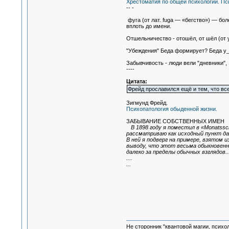
Хрестоматия по общей психологии. Псих
-- -
фуга (от лат. fuga — «бегство») — б
вплоть до имени.
Отшельничество - отошёл, от шёл (от 
"Убеждения" Беда формирует? Беда 
Забывчивость - люди вели "дневники",
----
Цитата:
Фрейд прославился ещё и тем, что все
Зигмунд Фрейд.
Психопатология обыденной жизни.
ЗАБЫВАНИЕ СОБСТВЕННЫХ ИМЕН
В 1898 году я поместил в «Monatssch
рассматриваю как исходный пункт д
В ней я подверг на примере, взятом 
выводу, что этот весьма обыкновенн
далеко за пределы обычных взглядов..
....
...
Не сторонник "квантовой магии, психо