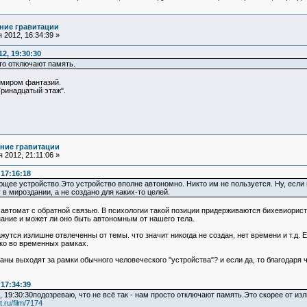
ние гравитации
 2012, 16:34:39 »
2, 19:30:30
сто отключают память.
 миром фантазий.
ринадцатый этаж".
ние гравитации
 2012, 21:11:06 »
17:16:18
ее устройство.Это устройство вполне автономно. Никто им не пользуется. Ну, если не
в мироздании, а не создано для каких-то целей.
ий автомат с обратной связью. В психологии такой позиции придерживаются бихевиори
нание и может ли оно быть автономным от нашего тела.
тся излишне отвлеченны от темы. что значит никогда не создан, нет времени и т.д. Е
ко во временных рамках.
ы выходят за рамки обычного человеческого "устройства"? и если да, то благодаря 
17:34:39
2, 19:30:30подозреваю, что не всё так - нам просто отключают память.Это скорее от
t.ru/film/7174