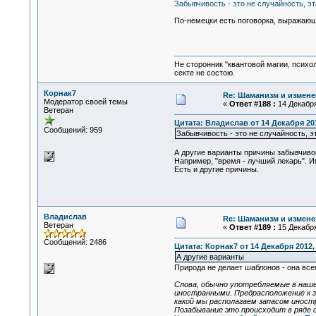
Забывчивость - это не случайность, э
По-немецки есть поговорка, выражающ
Не сторонник "квантовой магии, психо
секте не состою.
Корнак7
Re: Шаманизм и измене
Модератор своей темы
«
Ответ #188 :
14 Декабря
Ветеран
Цитата: Владислав от 14 Декабря 201
Сообщений: 959
Забывчивость - это не случайность, э
А другие варианты причины забывчив
Например, "время - лучший лекарь". И
Есть и другие причины.
Владислав
Re: Шаманизм и измене
Ветеран
«
Ответ #189 :
15 Декабря
Сообщений: 2486
Цитата: Корнак7 от 14 Декабря 2012, 
А другие варианты
Природа не делает шаблонов - она всег
Слова, обычно употребляемые в наше
иностранными. Предрасположение к з
какой мы располагаем запасом иност
Позабывание это происходит в ряде слу