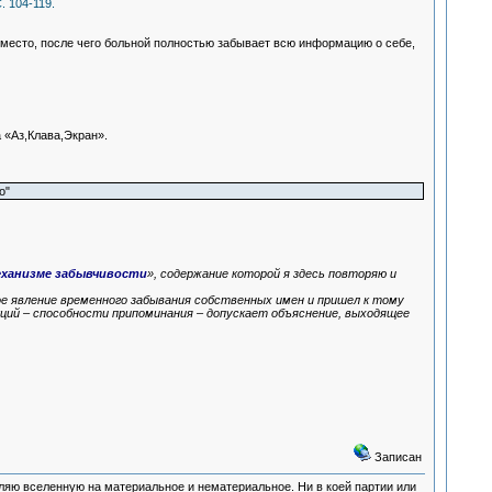
. 104-119.
 место, после чего больной полностью забывает всю информацию о себе,
 «Аз,Клава,Экран».
о"
механизме забывчивости
», содержание которой я здесь повторяю и
ое явление временного забывания собственных имен и пришел к тому
кций – способности припоминания – допускает объяснение, выходящее
Записан
деляю вселенную на материальное и нематериальное. Ни в коей партии или