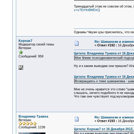
Тринадцатый этаж не совсем об этом, 
v=v7ErHnBMDxQ
Однажы Чжуан-цзы приснилось, что он
Корнак7
Re: Шаманизм и измене
Модератор своей темы
«
Ответ #192 :
16 Декабря
Ветеран
Цитата: Владимир Травка от 16 Декаб
Сообщений: 959
Мне ближе психодинамический подход,
Ну и к каким выводам они пришли? Ил
Цитата: Владимир Травка от 16 Декаб
Возвращаясь к теме шаманизма - шама
Мне не очень нравится это слово "ша
слышать, ничего подобного я не наход
Что там они чувствуют под мухоморам
Владимир Травка
Re: Шаманизм и измене
Ветеран
«
Ответ #193 :
16 Декабря
Сообщений: 1238
Цитата: Корнак7 от 16 Декабря 2012, 
Ну и к каким выводам они пришли? И