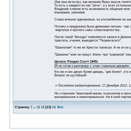
(Как мысли вслух, как желание Вашу мысль понять
То есть у каждого из нас "речь", а у всех остальны
Владение словом есть возможность общение меж 
манерами, умением.
Слова внешне одинаковые, но употребление не шабл
Потому и придумана была древними латынь - как э
жаргонов и прочего само словотворчества..
После такой "беседы" появляются записи в Дневни
трактаты, учения, выводятся "Теории всего".
"Евангелия" то же не Христос написал. И не он их 
"Шаманы" книг не пишут. Книги про "шаманов" пи
Цитата: Рэндал Скотт 1845г
Я не готов к разговору с этим странным дикарём.
Кто же и них двоих более дикарь, "дик более", кто
Вопрос не шутейный!
«
Последнее редактирование: 17 Декабря 2012, 1
Не сторонник "квантовой магии, психологии и проч
материальное и нематериальное. Ни в коей партии
Страниц:
1
...
11
12
[
13
]
14
Все