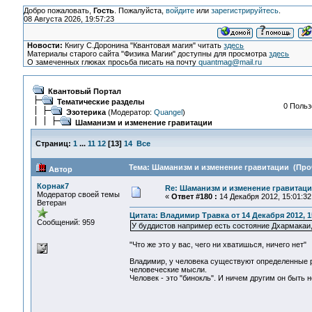
Добро пожаловать,
Гость
. Пожалуйста,
войдите
или
зарегистрируйтесь
.
08 Августа 2026, 19:57:23
Новости:
Книгу С.Доронина "Квантовая магия" читать
здесь
Материалы старого сайта "Физика Магии" доступны для просмотра
здесь
О замеченных глюках просьба писать на почту
quantmag@mail.ru
Квантовый Портал
Тематические разделы
0 Польз
Эзотерика
(Модератор:
Quangel
)
Шаманизм и изменение гравитации
Страниц:
1
...
11
12
[
13
]
14
Все
Тема: Шаманизм и изменение гравитации (Проч
Автор
Корнак7
Re: Шаманизм и изменение гравитац
Модератор своей темы
«
Ответ #180 :
14 Декабря 2012, 15:01:32
Ветеран
Цитата: Владимир Травка от 14 Декабря 2012, 1
Сообщений: 959
У буддистов например есть состояние Дхармакаи,
"Что же это у вас, чего ни хватишься, ничего нет"
Владимир, у человека существуют определенные р
человеческие мысли.
Человек - это "бинокль". И ничем другим он быть