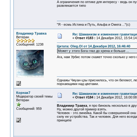
А ограничения по оптике для интересу - ведь он п
развлекается типо
"Я - есмь Истина и Путь, Альфа и Омега ..."(с)
Владимир Травка
Re: Шаманизм и изменение гравитац
Ветеран
«
Ответ #183 :
14 Декабря 2012, 15:54:14
Сообщений: 1238
Цитата: Oleg.Ol от 14 Декабря 2012, 16:46:40
Может у этого Бога глаз до хрена и больше ...
Ага, нам Урбис потом скажет точно сколько у него
Однажы Чжуан-цзы приснилось, что он бегемот, л
порхающими над цветами.
Корнак7
Re: Шаманизм и изменение гравитац
Модератор своей темы
«
Ответ #184 :
14 Декабря 2012, 16:00:08
Ветеран
Владимир Травка
, я про бинокль несколько в д
Сообщений: 959
Ну, можно другой пример взять.
Человек - это линейка. Какой бы совершенной она
силу ее устройства. Так и человек. Для него всег
принципе