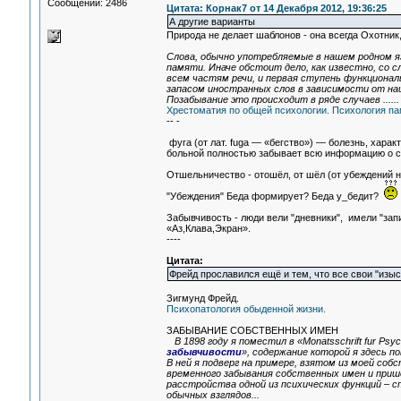
Сообщений: 2486
Цитата: Корнак7 от 14 Декабря 2012, 19:36:25
А другие варианты
Природа не делает шаблонов - она всегда Охотник,
Слова, обычно употребляемые в нашем родном я
памяти. Иначе обстоит дело, как известно, со
всем частям речи, и первая ступень функционал
запасом иностранных слов в зависимости от на
Позабывание это происходит в ряде случаев ......
Хрестоматия по общей психологии. Психология памят
-- -
фуга (от лат. fuga — «бегство») — болезнь, хара
больной полностью забывает всю информацию о се
Отшельничество - отошёл, от шёл (от убеждений не
"Убеждения" Беда формирует? Беда у_бедит?
Забывчивость - люди вели "дневники", имели "зап
«Аз,Клава,Экран».
----
Цитата:
Фрейд прославился ещё и тем, что все свои "изыс
Зигмунд Фрейд.
Психопатология обыденной жизни.
ЗАБЫВАНИЕ СОБСТВЕННЫХ ИМЕН
В 1898 году я поместил в «Monatsschrift fur Psy
забывчивости
», содержание которой я здесь 
В ней я подверг на примере, взятом из моей соб
временного забывания собственных имен и прише
расстройства одной из психических функций – с
обычных взглядов...