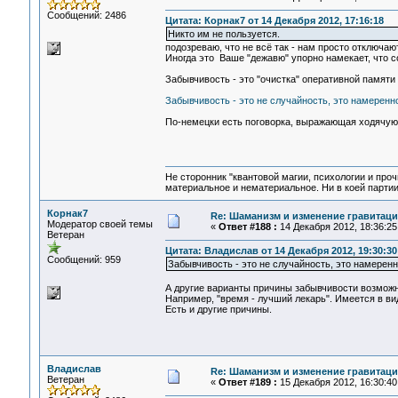
Сообщений: 2486
Цитата: Корнак7 от 14 Декабря 2012, 17:16:18
Никто им не пользуется.
подозреваю, что не всё так - нам просто отключаю
Иногда это Ваше "дежавю" упорно намекает, что со
Забывчивость - это "очистка" оперативной памяти
Забывчивость - это не случайность, это намеренн
По-немецки есть поговорка, выражающая ходячую 
Не сторонник "квантовой магии, психологии и проч
материальное и нематериальное. Ни в коей партии
Корнак7
Re: Шаманизм и изменение гравитац
Модератор своей темы
«
Ответ #188 :
14 Декабря 2012, 18:36:25
Ветеран
Цитата: Владислав от 14 Декабря 2012, 19:30:30
Сообщений: 959
Забывчивость - это не случайность, это намеренн
А другие варианты причины забывчивости возмож
Например, "время - лучший лекарь". Имеется в ви
Есть и другие причины.
Владислав
Re: Шаманизм и изменение гравитац
Ветеран
«
Ответ #189 :
15 Декабря 2012, 16:30:40