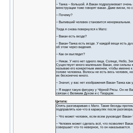
– Танка – большой. А Вакан подразумевает очень 
менструации тоже говорят вакан. Даже виски, по 
– Почему?
– Выпивший человек становится ненормальным.
Тогда я снова повернулся к Мато:
– Вакан есть везде?
– Вакан-Танка есть везде. У каждой вещи есть дух
об этом через видения.
– Как он выглядит?
– Никак. У него нет одного лица. Солнце, Небо, Зе
Существует много маленьких Вакан, они сильны ка
называю его конкретным именем, чтобы именно к 
голове человека. Волосы не есть весь человек, но
их бесконечно много.
– Значит, у вас нет изображения Вакан-Танка как
– Я видел такую фигурку у Чёрной Рясы. Он не Вак
связан с Великим Духом и с Творцом.
Цитата:
Опять разговариваю с Мато. Такие беседы протек
подправлять кое-что в каракулях после разговора
– Что может человек, если всем руководит Вакан-
– Человек может сделать всё, что позволяет Вака
совершает что-то неверное, то он наказывается.