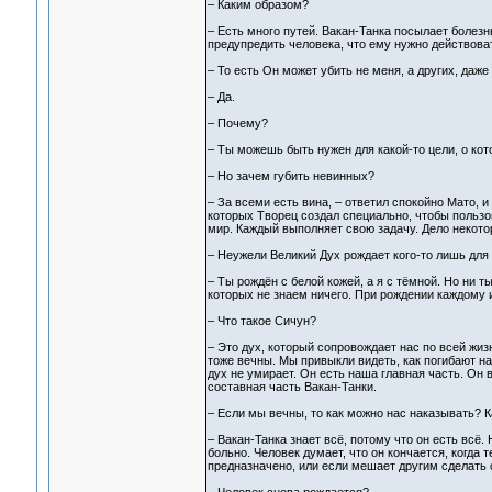
– Каким образом?
– Есть много путей. Вакан-Танка посылает болезн
предупредить человека, что ему нужно действоват
– То есть Он может убить не меня, а других, даже
– Да.
– Почему?
– Ты можешь быть нужен для какой-то цели, о кот
– Но зачем губить невинных?
– За всеми есть вина, – ответил спокойно Мато, и
которых Творец создал специально, чтобы пользова
мир. Каждый выполняет свою задачу. Дело некотор
– Неужели Великий Дух рождает кого-то лишь для 
– Ты рождён с белой кожей, а я с тёмной. Но ни т
которых не знаем ничего. При рождении каждому и
– Что такое Сичун?
– Это дух, который сопровождает нас по всей жизн
тоже вечны. Мы привыкли видеть, как погибают н
дух не умирает. Он есть наша главная часть. Он в
составная часть Вакан-Танки.
– Если мы вечны, то как можно нас наказывать? К
– Вакан-Танка знает всё, потому что он есть всё. 
больно. Человек думает, что он кончается, когда 
предназначено, или если мешает другим сделать 