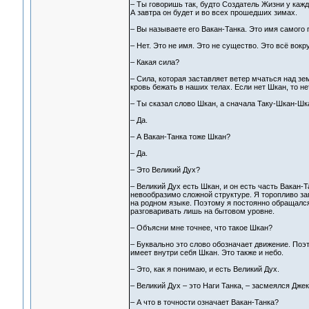
– Ты говоришь так, будто Создатель Жизни у каждо
А завтра он будет и во всех прошедших зимах.
– Вы называете его Вакан-Танка. Это имя самого
– Нет. Это не имя. Это не существо. Это всё вокр
– Какая сила?
– Сила, которая заставляет ветер мчаться над зе
кровь бежать в наших телах. Если нет Шкан, то не
– Ты сказал слово Шкан, а сначала Таку-Шкан-Шка
– Да.
– А Вакан-Танка тоже Шкан?
– Да.
– Это Великий Дух?
– Великий Дух есть Шкан, и он есть часть Вакан-
невообразимо сложной структуре. Я торопливо за
на родном языке. Поэтому я постоянно обращался 
разговаривать лишь на бытовом уровне.
– Объясни мне точнее, что такое Шкан?
– Буквально это слово обозначает движение. Поэт
имеет внутри себя Шкан. Это также и небо.
– Это, как я понимаю, и есть Великий Дух.
– Великий Дух – это Наги Танка, – засмеялся Джек
– А что в точности означает Вакан-Танка?