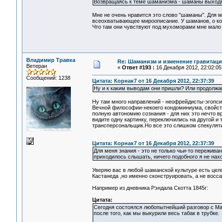
Возвращаясь к теме шаманизма - шаманы выходят 
Мне не очень нравится это слово "шаманы". Для м
всеохватывающее мироописание. У шаманов, о кот
Что там они чувствуют под мухоморами мне мало
Владимир Травка
Re: Шаманизм и изменение гравитац
Ветеран
«
Ответ #193 :
16 Декабря 2012, 22:02:05
Сообщений: 1238
Цитата: Корнак7 от 16 Декабря 2012, 22:37:39
Ну и к каким выводам они пришли? Или продолжа
Ну там много направлений - неофрейдисты-эгопси
Вечной философии-некоего кондоминиума, свойс
полную автономию сознания - для них это нечто вр
видите одну картинку, переключились на другой и
трансперсональщик.Но все это слишком спекуляти
Цитата: Корнак7 от 16 Декабря 2012, 22:37:39
Для меня знания - это не только чьи-то пережив
приходилось слышать, ничего подобного я не нах
Уверяю вас в любой шаманской культуре есть цел
Кастанеда ,но именно сконструировать, а не восса
Например из дневника Рэндала Скотта 1845г:
Цитата:
Сегодня состоялся любопытнейший разговор с Мато
после того, как мы выкурили весь табак в трубке.