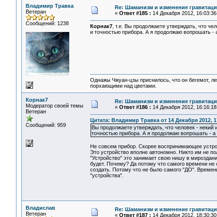
Владимир Травка
Re: Шаманизм и изменение гравитац
Ветеран
«
Ответ #185 :
14 Декабря 2012, 16:03:36
Сообщений: 1238
Корнак7
, т.е. Вы продолжаете утверждать, что ч
и точностью прибора. А я продолжаю вопрошать - 
Однажы Чжуан-цзы приснилось, что он бегемот, л
порхающими над цветами.
Корнак7
Re: Шаманизм и изменение гравитац
Модератор своей темы
«
Ответ #186 :
14 Декабря 2012, 16:16:18
Ветеран
Цитата: Владимир Травка от 14 Декабря 2012, 1
Сообщений: 959
Вы продолжаете утверждать, что человек - некий
точностью прибора. А я продолжаю вопрошать - а 
Не совсем прибор. Скорее воспринимающее устро
Это устройство вполне автономно. Никто им не поль
"Устройство" это занимает свою нишу в мироздани
будет. Почему? Да потому что самого времени не 
создать. Потому что не было самого "ДО". Времени
"устройства".
Владислав
Re: Шаманизм и изменение гравитац
Ветеран
«
Ответ #187 :
14 Декабря 2012, 18:30:30