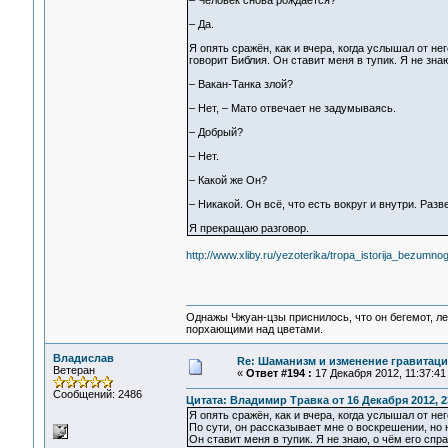
– Человек снова рождается?
– Да.
Я опять сражён, как и вчера, когда услышал от не
говорит Библия. Он ставит меня в тупик. Я не зна
– Вакан-Танка злой?
– Нет, – Мато отвечает не задумываясь.
– Добрый?
– Нет.
– Какой же Он?
– Никакой. Он всё, что есть вокруг и внутри. Раз
Я прекращаю разговор.
http://www.xliby.ru/yezoterika/tropa_istorija_bezum
Однажы Чжуан-цзы приснилось, что он бегемот, л
порхающими над цветами.
Владислав
Re: Шаманизм и изменение гравитац
Ветеран
«
Ответ #194 :
17 Декабря 2012, 11:37:41
Сообщений: 2486
Цитата: Владимир Травка от 16 Декабря 2012, 2
Я опять сражён, как и вчера, когда услышал от нег
По сути, он рассказывает мне о воскрешении, но н
Он ставит меня в тупик. Я не знаю, о чём его спр