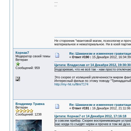
....
...
Не сторонник "квантовой магии, психологии и проч
материальное и нематериальное. Ни в коей партии
Корнак7
Re: Шаманизм и изменение гравитац
Модератор своей темы
«
Ответ #190 :
15 Декабря 2012, 16:34:39
Ветеран
Цитата: Владислав от 14 Декабря 2012, 19:30:30
Сообщений: 959
подозреваю, что не всё так - нам просто отключаю
Это скорее от излишней увлеченности миром фант
Интересный фильм по этому поводу "Тринадцатый
http://my-hit.ru/film/7174
Владимир Травка
Re: Шаманизм и изменение гравитац
Ветеран
«
Ответ #191 :
16 Декабря 2012, 21:11:06
Сообщений: 1238
Цитата: Корнак7 от 14 Декабря 2012, 17:16:18
е совсем прибор. Скорее воспринимающее устройст
нас когда-то съедят черви и прочее в том же духе