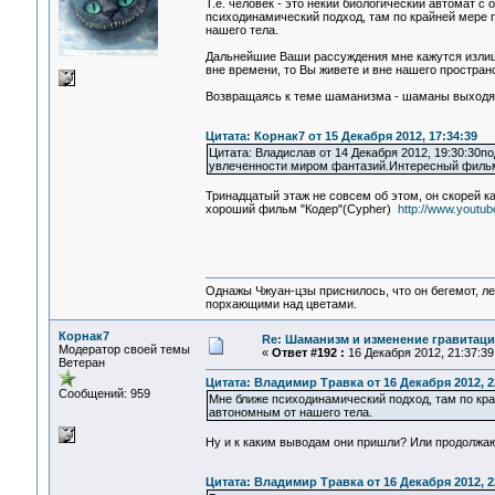
Т.е. человек - это некий биологический автомат 
психодинамический подход, там по крайней мере 
нашего тела.
Дальнейшие Ваши рассуждения мне кажутся излишне
вне времени, то Вы живете и вне нашего простран
Возвращаясь к теме шаманизма - шаманы выходят 
Цитата: Корнак7 от 15 Декабря 2012, 17:34:39
Цитата: Владислав от 14 Декабря 2012, 19:30:30п
увлеченности миром фантазий.Интересный фильм 
Тринадцатый этаж не совсем об этом, он скорей ка
хороший фильм "Кодер"(Cypher)
http://www.yout
Однажы Чжуан-цзы приснилось, что он бегемот, л
порхающими над цветами.
Корнак7
Re: Шаманизм и изменение гравитац
Модератор своей темы
«
Ответ #192 :
16 Декабря 2012, 21:37:39
Ветеран
Цитата: Владимир Травка от 16 Декабря 2012, 2
Сообщений: 959
Мне ближе психодинамический подход, там по кра
автономным от нашего тела.
Ну и к каким выводам они пришли? Или продолжа
Цитата: Владимир Травка от 16 Декабря 2012, 2