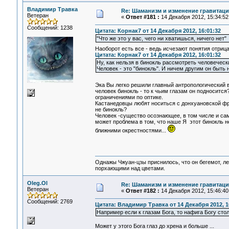
Владимир Травка
Re: Шаманизм и изменение гравитац
Ветеран
«
Ответ #181 :
14 Декабря 2012, 15:34:52
Сообщений: 1238
Цитата: Корнак7 от 14 Декабря 2012, 16:01:32
"Что же это у вас, чего ни хватишься, ничего нет"
Наоборот есть все - ведь исчезают понятия отри
Цитата: Корнак7 от 14 Декабря 2012, 16:01:32
Ну, как нельзя в бинокль рассмотреть человеческ
Человек - это "бинокль". И ничем другим он быть
Эка Вы легко решили главный антропологический
человек бинокль - то к чьим глазам он подносится
ограничениями по оптике.
Кастанедовцы любят носиться с донхуановской фр
не бинокль?
Человек -существо осознающее, в том числе и са
может проблема в том, что наше Я этот бинокль н
ближними окрестностями...
Однажы Чжуан-цзы приснилось, что он бегемот, л
порхающими над цветами.
Oleg.Ol
Re: Шаманизм и изменение гравитац
Ветеран
«
Ответ #182 :
14 Декабря 2012, 15:46:40
Сообщений: 2769
Цитата: Владимир Травка от 14 Декабря 2012, 1
Например если к глазам Бога, то нафига Богу сто
Может у этого Бога глаз до хрена и больше ...