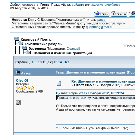
Добро пожаловать,
Гость
. Пожалуйста,
войдите
или
зарегистрируйтесь
.
09 Августа 2026, 07:40:35
Новости:
Книгу С.Доронина "Квантовая магия" читать
здесь
Материалы старого сайта "Физика Магии" доступны для просмотра
здесь
О замеченных глюках просьба писать на почту
quantmag@mail.ru
Квантовый Портал
Тематические разделы
0 Польз
Эзотерика
(Модератор:
Quangel
)
Шаманизм и изменение гравитации
Страниц:
1
...
10
11
[
12
]
13
14
Все
Тема: Шаманизм и изменение гравитации (Проч
Автор
Oleg.Ol
Re: Шаманизм и изменение гравитац
Ветеран
«
Ответ #165 :
17 Ноября 2012, 16:00:52 
Сообщений: 2769
Цитата: Ртуть от 17 Ноября 2012, 16:39:24
Прекратите истеритку. Как только люди не прикры
О! Только что попрощался и опять потрепаться пр
А давай поспорим, что ты не сможешь не трепатьс
"Я - есмь Истина и Путь, Альфа и Омега ..."(с)