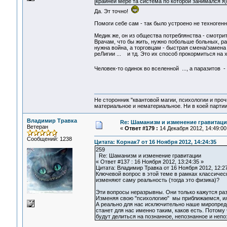
крайней мере та система по которой занимался я) 
Да. Эт точно!
Помоги себе сам - так было устроено не техноген
Медик же, он из общества потреблянства - смотри
Врачам, что бы жить, нужно побольше больных, ра
нужна война, а торговцам - быстрая смена/замена 
реЛигии ... и тд. Это их способ прокормиться на 
Человек-то одинок во вселенной ..., а паразитов 
Не сторонник "квантовой магии, психологии и проч
материальное и нематериальное. Ни в коей партии
Владимир Травка
Re: Шаманизм и изменение гравитац
Ветеран
«
Ответ #179 :
14 Декабря 2012, 14:49:00
Сообщений: 1238
Цитата: Корнак7 от 16 Ноября 2012, 14:24:35
259
Re: Шаманизм и изменение гравитации
« Ответ #137 : 16 Ноября 2012, 13:24:35 »
Цитата: Владимир Травка от 16 Ноября 2012, 12:2
Ключевой вопрос в этой теме в рамках классичес
изменяют саму реальность (тогда это физика)?
Эти вопросы неразрывны. Они только кажутся ра
Изменяя свою "психологию" мы приближаемся, ил
А реально для нас исключительно наше миропредст
станет для нас именно таким, каков есть. Потому
будут делиться на познанное, непознанное и неп