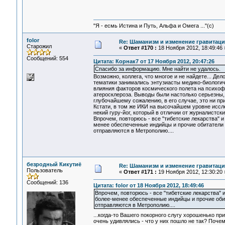
"Я - есмь Истина и Путь, Альфа и Омега ..."(с)
folor
Re: Шаманизм и изменение гравитац
Старожил
«
Ответ #170 :
18 Ноября 2012, 18:49:46 
Сообщений: 554
Цитата: Корнак7 от 17 Ноября 2012, 20:47:26
Спасибо за информацию. Мне найти не удалось.
Возможно, коллега, что многое и не найдете... Д
тематики занимались энтузиасты медико-биологи
влияния факторов космического полета на психоф
атеросклероза. Выводы были настолько серьезны, 
глубочайшему сожалению, в его случае, это ни пр
Кстати, в том же ИКИ на высочайшем уровне исс
некий гуру-йог, который в отличии от журналистских
Впрочем, повторюсь - все "тибетские лекарства" 
менее обеспеченные индийцы и прочие обитатели Т
отправляются в Метрополию....
безродный Кикутиё
Re: Шаманизм и изменение гравитац
Пользователь
«
Ответ #171 :
19 Ноября 2012, 12:30:20 
Сообщений: 136
Цитата: folor от 18 Ноября 2012, 18:49:46
Впрочем, повторюсь - все "тибетские лекарства" 
более-менее обеспеченные индийцы и прочие обит
отправляются в Метрополию....
...когда-то Вашего покорного слугу хорошенько п
очень удивлялись - что у них пошло не так? Поче