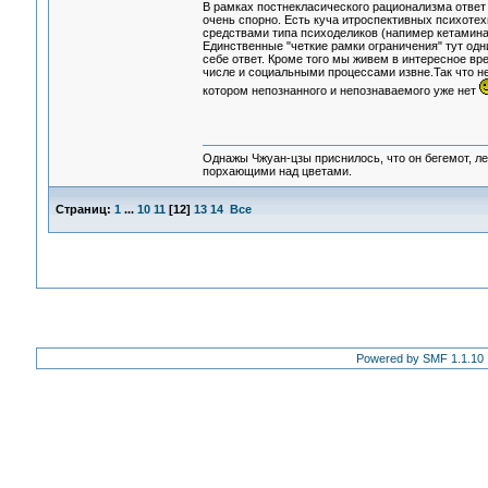
В рамках постнекласического рационализма ответ 
очень спорно. Есть куча итроспективных психотех
средствами типа психоделиков (напимер кетамина
Единственные "четкие рамки ограничения" тут одни
себе ответ. Кроме того мы живем в интересное в
числе и социальными процессами извне.Так что не
котором непознанного и непознаваемого уже нет
Однажы Чжуан-цзы приснилось, что он бегемот, л
порхающими над цветами.
Страниц:
1
...
10
11
[
12
]
13
14
Все
Powered by SMF 1.1.10