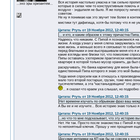
Вся история настолько ужасна и так сильно пропи
...эхо эры хризантем...
которые в силах чем-то конструктивным помочь и 
воздухе - эндшпиля не было. Я же попросту ничег
советом.
Не ну я понимаю как это звучит тем более в контек
мистики тут дафигища, хотя-бы потому что я не ум
Цитата: Ртуть от 19 Ноября 2012, 12:40:15
... и кто, и каким образом к этому причастна Пипа.
Надеюсь что никаким. С Пипой я познакомился на
жизни. А когда узнал у меня слегка закружилась 
мою жизнь. и меньше всего я связывал те события
перед блатными и они выспрашивали меня кто я и 
какие взгляды мне близки тот, что помоложе спроси
Пипы оставаясь эзотериком практически невозможн
квартире в которой только мусор хранить, да был
раскручивать. Но банка карнитину для меня была
единственный Пипа которого я знаю это мой бывш
Тогда меня спросили как я отношусь к произведен
мало того второй постарше, грузин, тоже явно пон
тысячелетиями, а эта "кастаньедовщина" это дет
... я сказал что краем уха слышал, но подробно 
Цитата: Ртуть от 19 Ноября 2012, 12:40:15
Нет времени изучать по обрывкам фраз ваш межд
А Вы ее и не изучите... Всю историю знаю только я
Цитата: Ртуть от 19 Ноября 2012, 12:40:15
...но что-то мне подсказывает, что эту историю в
Нет. Не так. Просто после знакомства с Пипой я п
то непонятный ключик. Прошу у нее прощения еще
Цитата: Ртуть от 19 Ноября 2012, 12:40:15
Досужие интрижки на КП как бы не совсем к мест