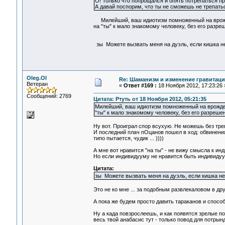
О! Только что попрощался и опять потрепаться п
А давай поспорим, что ты не сможешь не трепатьс
Милейший, ваш идиотизм помноженный на врожден
на "ты" к мало знакомому человеку, без его разре
зы Можете вызвать меня на дуэль, если кишка не
Oleg.Ol
Re: Шаманизм и изменение гравитац
Ветеран
«
Ответ #169 :
18 Ноября 2012, 17:23:26 
Сообщений: 2769
Цитата: Ртуть от 18 Ноября 2012, 05:21:35
Милейший, ваш идиотизм помноженный на врожден
"ты" к мало знакомому человеку, без его разреше
Ну вот. Проиграл спор всухую. Не можешь без трепо
И последний плач пОцанов пошел в ход: обвинения 
типо пытается, чудик ... ))))
А мне вот нравится "на ты" - не вижу смысла к и
Но если индивидууму не нравится быть индивидуумо
Цитата:
зы Можете вызвать меня на дуэль, если кишка не
Это не ко мне ... за подобным развлекаловом в друг
А пока же будем просто давить тараканов и способс
Ну а када повзрослеешь, и как появятся зрелые пон
весь твой анабасис тут - только повод для потрынде