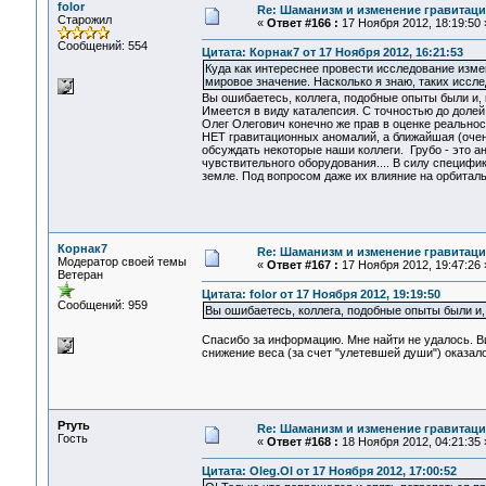
folor
Re: Шаманизм и изменение гравитац
Старожил
«
Ответ #166 :
17 Ноября 2012, 18:19:50 
Сообщений: 554
Цитата: Корнак7 от 17 Ноября 2012, 16:21:53
Куда как интереснее провести исследование измен
мировое значение. Насколько я знаю, таких иссл
Вы ошибаетесь, коллега, подобные опыты были и, ка
Имеется в виду каталепсия. С точностью до долей
Олег Олегович конечно же прав в оценке реально
НЕТ гравитационных аномалий, а ближайшая (очень
обсуждать некоторые наши коллеги. Грубо - это 
чувствительного оборудования.... В силу специфи
земле. Под вопросом даже их влияние на орбитал
Корнак7
Re: Шаманизм и изменение гравитац
Модератор своей темы
«
Ответ #167 :
17 Ноября 2012, 19:47:26 
Ветеран
Цитата: folor от 17 Ноября 2012, 19:19:50
Сообщений: 959
Вы ошибаетесь, коллега, подобные опыты были и, 
Спасибо за информацию. Мне найти не удалось. В
снижение веса (за счет "улетевшей души") оказал
Ртуть
Re: Шаманизм и изменение гравитац
Гость
«
Ответ #168 :
18 Ноября 2012, 04:21:35 
Цитата: Oleg.Ol от 17 Ноября 2012, 17:00:52