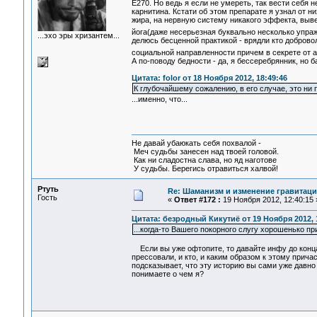
E270. Но ведь я если не умереть, так вести себя 
карнитина. Кстати об этом препарате я узнал от ни
жира, на нервную систему никакого эффекта, вывед
йога(даже несерьезная буквально несколько упраж
...эхо эры хризантем...
делюсь бесценной практикой - врядли кто добровол
социальной направленности причем в секрете от а
А по-поводу бедности - да, я бессеребрянник, но ба
Цитата: folor от 18 Ноября 2012, 18:49:46
К глубочайшему сожалению, в его случае, это ни 
...именно, что...
Не давай убаюкать себя похвалой -
Меч судьбы занесен над твоей головой.
Как ни сладостна слава, но яд наготове
У судьбы. Берегись отравиться халвой!
Ртуть
Re: Шаманизм и изменение гравитац
Гость
«
Ответ #172 :
19 Ноября 2012, 12:40:15 
Цитата: безродный Кикутиё от 19 Ноября 2012, 
...когда-то Вашего покорного слугу хорошенько п
Если вы уже офтопите, то давайте инфу до конца,
прессовали, и кто, и каким образом к этому прич
подсказывает, что эту историю вы сами уже давно
понимаете о чем я?