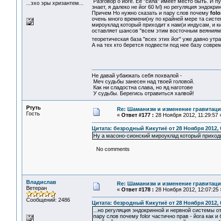
Разговор о йоге. Ее "сила" имеет место быть. И п
...эхо эры хризантем...
знает, я далеко не йог 60 lvl) но регуляция эндокр
Причем Но нужно сказать и пару слов почему
folo
очень много времени(ну по крайней мере та систем
мироуклад который приходит к нам(и индусам, и ки
оставляет шансов "всем этим восточным веяниям
теоретическая база "всех этих йог" уже давно ут
А на тех кто берется подвести под нее базу совре
Не давай убаюкать себя похвалой -
Меч судьбы занесен над твоей головой.
Как ни сладостна слава, но яд наготове
У судьбы. Берегись отравиться халвой!
Ртуть
Re: Шаманизм и изменение гравитац
Гость
«
Ответ #177 :
28 Ноября 2012, 11:29:57 
Цитата: безродный Кикутиё от 28 Ноября 2012, 
Ну а масоно-сионский мироуклад который приход
No comments
Владислав
Re: Шаманизм и изменение гравитац
Ветеран
«
Ответ #178 :
28 Ноября 2012, 12:07:25 
Сообщений: 2486
Цитата: безродный Кикутиё от 28 Ноября 2012, 
...но регуляция эндокринной и нервной системы от
пару слов почему folor частично прав - йога как 