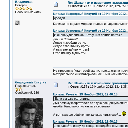
Владислав
Re: Шаманизм и изменение гравитац
Ветеран
«
Ответ #173 :
19 Ноября 2012, 12:48:51 
Сообщений: 2486
Цитата: безродный Кикутиё от 19 Ноября 2012, 
дослiди
Капитал не ведает морали, границ и национальности
Цитата: безродный Кикутиё от 19 Ноября 2012, 
И очень удивлялись - что у них пошло не так?
Дичь и Охотник?
Ледве я зрубати встиг,
Ледве став ялинку брати,
А на мене зайчик – плиг!
Став ялинку віднімати.
Не сторонник "квантовой магии, психологии и проч
материальное и нематериальное. Ни в коей партии
безродный Кикутиё
Re: Шаманизм и изменение гравитац
Пользователь
«
Ответ #174 :
19 Ноября 2012, 13:41:35 
Сообщений: 136
Цитата: Ртуть от 19 Ноября 2012, 12:40:15
Если вы уже офтопите...
Дык почемуж оффтоплю то? Даю бесценную опытну
что-бы было понятно как все серьезно.
А вот дальше оффтоп по заявкам читателей...
Цитата: Ртуть от 19 Ноября 2012, 12:40:15
...то давайте инфу до конца, поведайте нам всю и