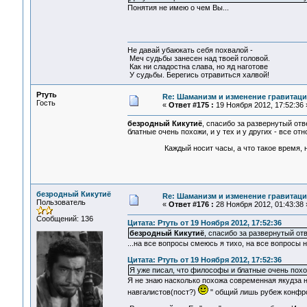
Понятия не имею о чем Вы...
Не давай убаюкать себя похвалой -
Меч судьбы занесен над твоей головой.
Как ни сладостна слава, но яд наготове
У судьбы. Берегись отравиться халвой!
Ртуть
Re: Шаманизм и изменение гравитац
Гость
«
Ответ #175 :
19 Ноября 2012, 17:52:36 
безродный Кикутиё
, спасибо за развернутый отв
блатные очень похожи, и у тех и у других - все от
Каждый носит часы, а что такое время, не 
безродный Кикутиё
Re: Шаманизм и изменение гравитац
Пользователь
«
Ответ #176 :
28 Ноября 2012, 01:43:38 
Сообщений: 136
Цитата: Ртуть от 19 Ноября 2012, 17:52:36
безродный Кикутиё
, спасибо за развернутый отв
...на все вопросы смеюсь я тихо, на все вопросы н
Цитата: Ртуть от 19 Ноября 2012, 17:52:36
Я уже писал, что философы и блатные очень похожи
Я не знаю насколько похожа современная якудза на
навгалистов(пост?)
" общий лишь рубеж конфрон