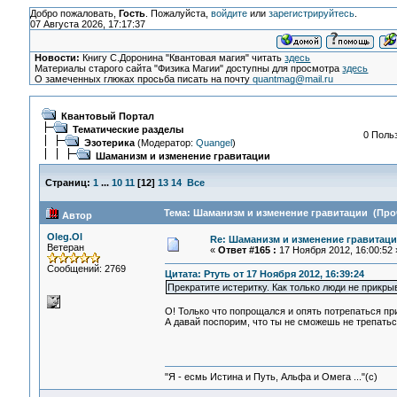
Добро пожаловать,
Гость
. Пожалуйста,
войдите
или
зарегистрируйтесь
.
07 Августа 2026, 17:17:37
Новости:
Книгу С.Доронина "Квантовая магия" читать
здесь
Материалы старого сайта "Физика Магии" доступны для просмотра
здесь
О замеченных глюках просьба писать на почту
quantmag@mail.ru
Квантовый Портал
Тематические разделы
0 Польз
Эзотерика
(Модератор:
Quangel
)
Шаманизм и изменение гравитации
Страниц:
1
...
10
11
[
12
]
13
14
Все
Тема: Шаманизм и изменение гравитации (Проч
Автор
Oleg.Ol
Re: Шаманизм и изменение гравитац
Ветеран
«
Ответ #165 :
17 Ноября 2012, 16:00:52 
Сообщений: 2769
Цитата: Ртуть от 17 Ноября 2012, 16:39:24
Прекратите истеритку. Как только люди не прикры
О! Только что попрощался и опять потрепаться пр
А давай поспорим, что ты не сможешь не трепатьс
"Я - есмь Истина и Путь, Альфа и Омега ..."(с)