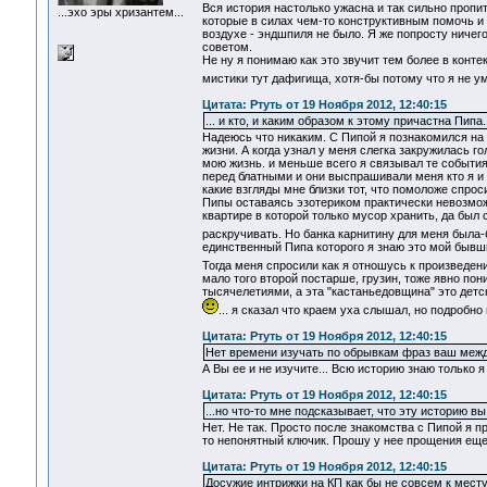
Вся история настолько ужасна и так сильно пропи
...эхо эры хризантем...
которые в силах чем-то конструктивным помочь и 
воздухе - эндшпиля не было. Я же попросту ничег
советом.
Не ну я понимаю как это звучит тем более в контек
мистики тут дафигища, хотя-бы потому что я не ум
Цитата: Ртуть от 19 Ноября 2012, 12:40:15
... и кто, и каким образом к этому причастна Пипа.
Надеюсь что никаким. С Пипой я познакомился на
жизни. А когда узнал у меня слегка закружилась 
мою жизнь. и меньше всего я связывал те события
перед блатными и они выспрашивали меня кто я и 
какие взгляды мне близки тот, что помоложе спроси
Пипы оставаясь эзотериком практически невозможн
квартире в которой только мусор хранить, да был
раскручивать. Но банка карнитину для меня была
единственный Пипа которого я знаю это мой бывш
Тогда меня спросили как я отношусь к произведен
мало того второй постарше, грузин, тоже явно пон
тысячелетиями, а эта "кастаньедовщина" это дет
... я сказал что краем уха слышал, но подробно 
Цитата: Ртуть от 19 Ноября 2012, 12:40:15
Нет времени изучать по обрывкам фраз ваш межд
А Вы ее и не изучите... Всю историю знаю только я
Цитата: Ртуть от 19 Ноября 2012, 12:40:15
...но что-то мне подсказывает, что эту историю в
Нет. Не так. Просто после знакомства с Пипой я п
то непонятный ключик. Прошу у нее прощения еще
Цитата: Ртуть от 19 Ноября 2012, 12:40:15
Досужие интрижки на КП как бы не совсем к мест