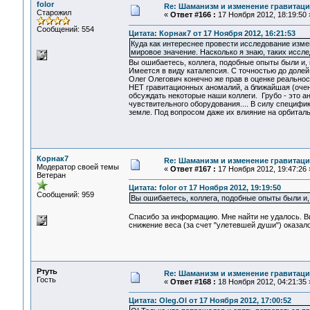
folor
Re: Шаманизм и изменение гравитац
Старожил
«
Ответ #166 :
17 Ноября 2012, 18:19:50 
Сообщений: 554
Цитата: Корнак7 от 17 Ноября 2012, 16:21:53
Куда как интереснее провести исследование измен
мировое значение. Насколько я знаю, таких иссл
Вы ошибаетесь, коллега, подобные опыты были и, ка
Имеется в виду каталепсия. С точностью до долей
Олег Олегович конечно же прав в оценке реально
НЕТ гравитационных аномалий, а ближайшая (очень
обсуждать некоторые наши коллеги. Грубо - это 
чувствительного оборудования.... В силу специфи
земле. Под вопросом даже их влияние на орбитал
Корнак7
Re: Шаманизм и изменение гравитац
Модератор своей темы
«
Ответ #167 :
17 Ноября 2012, 19:47:26 
Ветеран
Цитата: folor от 17 Ноября 2012, 19:19:50
Сообщений: 959
Вы ошибаетесь, коллега, подобные опыты были и, 
Спасибо за информацию. Мне найти не удалось. В
снижение веса (за счет "улетевшей души") оказал
Ртуть
Re: Шаманизм и изменение гравитац
Гость
«
Ответ #168 :
18 Ноября 2012, 04:21:35 
Цитата: Oleg.Ol от 17 Ноября 2012, 17:00:52