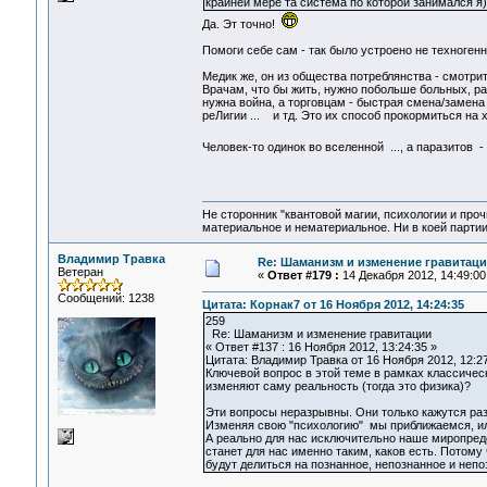
крайней мере та система по которой занимался я) 
Да. Эт точно!
Помоги себе сам - так было устроено не техноген
Медик же, он из общества потреблянства - смотри
Врачам, что бы жить, нужно побольше больных, ра
нужна война, а торговцам - быстрая смена/замена 
реЛигии ... и тд. Это их способ прокормиться на 
Человек-то одинок во вселенной ..., а паразитов 
Не сторонник "квантовой магии, психологии и проч
материальное и нематериальное. Ни в коей партии
Владимир Травка
Re: Шаманизм и изменение гравитац
Ветеран
«
Ответ #179 :
14 Декабря 2012, 14:49:00
Сообщений: 1238
Цитата: Корнак7 от 16 Ноября 2012, 14:24:35
259
Re: Шаманизм и изменение гравитации
« Ответ #137 : 16 Ноября 2012, 13:24:35 »
Цитата: Владимир Травка от 16 Ноября 2012, 12:2
Ключевой вопрос в этой теме в рамках классичес
изменяют саму реальность (тогда это физика)?
Эти вопросы неразрывны. Они только кажутся ра
Изменяя свою "психологию" мы приближаемся, ил
А реально для нас исключительно наше миропредст
станет для нас именно таким, каков есть. Потому
будут делиться на познанное, непознанное и неп