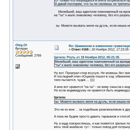
О! Только что попрощался и опять потрепаться п
А давай поспорим, что ты не сможешь не трепатьс
Милейший, ваш идиотизм помноженный на врожден
на "ты" к мало знакомому человеку, без его разре
зы Можете вызвать меня на дуэль, если кишка не
Oleg.Ol
Re: Шаманизм и изменение гравитац
Ветеран
«
Ответ #169 :
18 Ноября 2012, 17:23:26 
Сообщений: 2769
Цитата: Ртуть от 18 Ноября 2012, 05:21:35
Милейший, ваш идиотизм помноженный на врожден
"ты" к мало знакомому человеку, без его разреше
Ну вот. Проиграл спор всухую. Не можешь без трепо
И последний плач пОцанов пошел в ход: обвинения 
типо пытается, чудик ... ))))
А мне вот нравится "на ты" - не вижу смысла к и
Но если индивидууму не нравится быть индивидуумо
Цитата:
зы Можете вызвать меня на дуэль, если кишка не
Это не ко мне ... за подобным развлекаловом в друг
А пока же будем просто давить тараканов и способс
Ну а када повзрослеешь, и как появятся зрелые пон
весь твой анабасис тут - только повод для потрынде