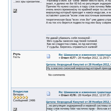
Разговор о йоге. Ее "сила" имеет место быть. И п
...эхо эры хризантем...
знает, я далеко не йог 60 lvl) но регуляция эндокр
Причем Но нужно сказать и пару слов почему
folo
очень много времени(ну по крайней мере та систем
мироуклад который приходит к нам(и индусам, и ки
оставляет шансов "всем этим восточным веяниям
теоретическая база "всех этих йог" уже давно ут
А на тех кто берется подвести под нее базу совре
Не давай убаюкать себя похвалой -
Меч судьбы занесен над твоей головой.
Как ни сладостна слава, но яд наготове
У судьбы. Берегись отравиться халвой!
Ртуть
Re: Шаманизм и изменение гравитац
Гость
«
Ответ #177 :
28 Ноября 2012, 11:29:57 
Цитата: безродный Кикутиё от 28 Ноября 2012, 
Ну а масоно-сионский мироуклад который приход
No comments
Владислав
Re: Шаманизм и изменение гравитац
Ветеран
«
Ответ #178 :
28 Ноября 2012, 12:07:25 
Сообщений: 2486
Цитата: безродный Кикутиё от 28 Ноября 2012, 
...но регуляция эндокринной и нервной системы от
пару слов почему folor частично прав - йога как 