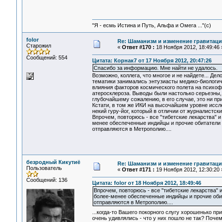
"Я - есмь Истина и Путь, Альфа и Омега ..."(с)
folor
Re: Шаманизм и изменение гравитац
Старожил
«
Ответ #170 :
18 Ноября 2012, 18:49:46 
Сообщений: 554
Цитата: Корнак7 от 17 Ноября 2012, 20:47:26
Спасибо за информацию. Мне найти не удалось.
Возможно, коллега, что многое и не найдете... Д
тематики занимались энтузиасты медико-биологи
влияния факторов космического полета на психоф
атеросклероза. Выводы были настолько серьезны, 
глубочайшему сожалению, в его случае, это ни пр
Кстати, в том же ИКИ на высочайшем уровне исс
некий гуру-йог, который в отличии от журналистских
Впрочем, повторюсь - все "тибетские лекарства" 
менее обеспеченные индийцы и прочие обитатели Т
отправляются в Метрополию....
безродный Кикутиё
Re: Шаманизм и изменение гравитац
Пользователь
«
Ответ #171 :
19 Ноября 2012, 12:30:20 
Сообщений: 136
Цитата: folor от 18 Ноября 2012, 18:49:46
Впрочем, повторюсь - все "тибетские лекарства" 
более-менее обеспеченные индийцы и прочие обит
отправляются в Метрополию....
...когда-то Вашего покорного слугу хорошенько п
очень удивлялись - что у них пошло не так? Поче