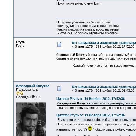
Понятия не имею о чем Вы...
Не давай убаюкать себя похвалой -
Меч судьбы занесен над твоей головой.
Как ни сладостна слава, но яд наготове
У судьбы. Берегись отравиться халвой!
Ртуть
Re: Шаманизм и изменение гравитац
Гость
«
Ответ #175 :
19 Ноября 2012, 17:52:36 
безродный Кикутиё
, спасибо за развернутый отв
блатные очень похожи, и у тех и у других - все от
Каждый носит часы, а что такое время, не 
безродный Кикутиё
Re: Шаманизм и изменение гравитац
Пользователь
«
Ответ #176 :
28 Ноября 2012, 01:43:38 
Сообщений: 136
Цитата: Ртуть от 19 Ноября 2012, 17:52:36
безродный Кикутиё
, спасибо за развернутый отв
...на все вопросы смеюсь я тихо, на все вопросы н
Цитата: Ртуть от 19 Ноября 2012, 17:52:36
Я уже писал, что философы и блатные очень похожи
Я не знаю насколько похожа современная якудза на
навгалистов(пост?)
" общий лишь рубеж конфрон