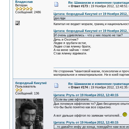
Владислав
Re: Шаманизм и изменение гравитац
Ветеран
«
Ответ #173 :
19 Ноября 2012, 12:48:51 
Сообщений: 2486
Цитата: безродный Кикутиё от 19 Ноября 2012, 
дослiди
Капитал не ведает морали, границ и национальности
Цитата: безродный Кикутиё от 19 Ноября 2012, 
И очень удивлялись - что у них пошло не так?
Дичь и Охотник?
Ледве я зрубати встиг,
Ледве став ялинку брати,
А на мене зайчик – плиг!
Став ялинку віднімати.
Не сторонник "квантовой магии, психологии и проч
материальное и нематериальное. Ни в коей партии
безродный Кикутиё
Re: Шаманизм и изменение гравитац
Пользователь
«
Ответ #174 :
19 Ноября 2012, 13:41:35 
Сообщений: 136
Цитата: Ртуть от 19 Ноября 2012, 12:40:15
Если вы уже офтопите...
Дык почемуж оффтоплю то? Даю бесценную опытну
что-бы было понятно как все серьезно.
А вот дальше оффтоп по заявкам читателей...
Цитата: Ртуть от 19 Ноября 2012, 12:40:15
...то давайте инфу до конца, поведайте нам всю и