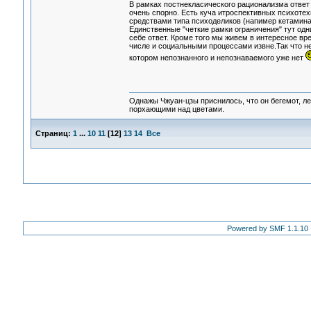
В рамках постнекласического рационализма ответ 
очень спорно. Есть куча итроспективных психотех
средствами типа психоделиков (напимер кетамина
Единственные "четкие рамки ограничения" тут одни
себе ответ. Кроме того мы живем в интересное в
числе и социальными процессами извне.Так что не
котором непознанного и непознаваемого уже нет
Однажы Чжуан-цзы приснилось, что он бегемот, л
порхающими над цветами.
Страниц:
1
...
10
11
[
12
]
13
14
Все
Powered by SMF 1.1.10