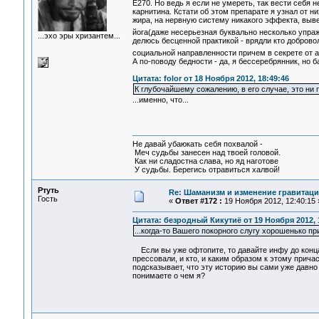
E270. Но ведь я если не умереть, так вести себя 
карнитина. Кстати об этом препарате я узнал от ни
жира, на нервную систему никакого эффекта, вывед
йога(даже несерьезная буквально несколько упраж
...эхо эры хризантем...
делюсь бесценной практикой - врядли кто добровол
социальной направленности причем в секрете от а
А по-поводу бедности - да, я бессеребрянник, но ба
Цитата: folor от 18 Ноября 2012, 18:49:46
К глубочайшему сожалению, в его случае, это ни 
...именно, что...
Не давай убаюкать себя похвалой -
Меч судьбы занесен над твоей головой.
Как ни сладостна слава, но яд наготове
У судьбы. Берегись отравиться халвой!
Ртуть
Re: Шаманизм и изменение гравитац
Гость
«
Ответ #172 :
19 Ноября 2012, 12:40:15 
Цитата: безродный Кикутиё от 19 Ноября 2012, 
...когда-то Вашего покорного слугу хорошенько п
Если вы уже офтопите, то давайте инфу до конца,
прессовали, и кто, и каким образом к этому прич
подсказывает, что эту историю вы сами уже давно
понимаете о чем я?