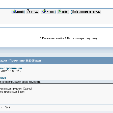
0 Пользователей и 1 Гость смотрят эту тему.
ации (Прочитано 362305 раз)
ние гравитации
2012, 16:00:52 »
39:24
и не прикрывают свою трусость.
репаться пришел. Хвалю!
не трепаться 3 дня!
 ..."(с)