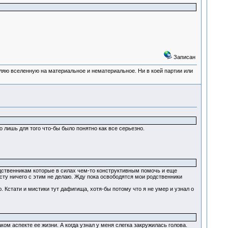
Записан
деляю вселенную на материальное и нематериальное. Ни в коей партии или
лишь для того что-бы было понятно как все серьезно.
одственникам которые в силах чем-то конструктивным помочь и еще
осту ничего с этим не делаю. Жду пока освободятся мои родственники
. Кстати и мистики тут дафигища, хотя-бы потому что я не умер и узнал о
м аспекте ее жизни. А когда узнал у меня слегка закружилась голова.