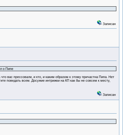
Записан
ал о Пипе
что вас прессовали, и кто, и каким образом к этому причастна Пипа. Нет
ите поведать всем. Досужие интрижки на КП как бы не совсем к месту,
Записан