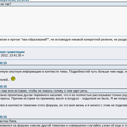
 не так?
логии и прочих "ква-образований"", не исповедую никакой конкретной религии, не раз
ние гравитации
2012, 13:41:35 »
40:15
ную опытную информацию в контексте темы. Подробностей чуть больше чем надо, но 
елей...
40:15
е нам всю историю, чтобы не ломать голову о чем идет речь.
ильно пропитана духом тюремного насилия, что я ее полностью рассказывал только р
интересы. Причем история по-прежнему висит в воздухе - эндшпиля не было. Я же попр
лее в контексте тематики этого форума, но это моя жизнь и я ничего с этим не поделаю
40:15
частна Пипа.
комился на форуме совсем другой тематики и совершенно случайно узнал об еще и тако