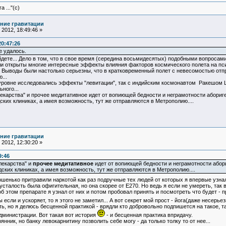
 ..."(с)
ние гравитации
2012, 18:49:46 »
20:47:26
е удалось.
айдете... Дело в том, что в свое время (середина восьмидесятых) подобными вопроса
ли открыты многие интересные эффекты влияния факторов космического полета на пс
 Выводы были настолько серьезны, что в кратковременный полет с невесомостью отпр
...
уровне исследовались эффекты "левитации", так с индийским космонавтом Ракешом Ша
ьного...
лекарства" и прочее медитативное идет от вопиющей бедности и неграмотности абориг
ских клиниках, а имея возможность, тут же отправляются в Метрополию....
ние гравитации
2012, 12:30:20 »
9:46
лекарства" и
прочее медитативное
идет от вопиющей бедности и неграмотности абор
ских клиниках, а имея возможность, тут же отправляются в Метрополию....
орошенько притравили наркотой как раз подручные тех людей от которых я впервые узн
усталость была офигительная, но она скорее от E270. Но ведь я если не умереть, та
 об этом препарате я узнал от них и потом пробовал принять и посмотреть что будет - 
сли и ускоряет, то я этого не заметил... А вот секрет мой прост - йога(даже несерь
ть, но я делюсь бесценной практикой - врядли кто добровольно подпишется на такое, т
дминистрации. Вот такая вот история
- и бесценная практика впридачу.
янник, но банку левокарнитину позволить себе могу - да только толку то от нее...