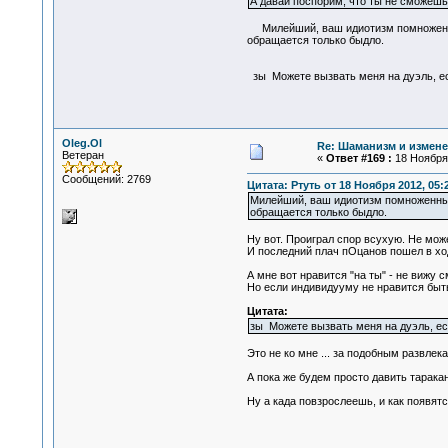
А давай поспорим, что ты не сможешь 
Милейший, ваш идиотизм помноженный 
обращается только быдло.
зы Можете вызвать меня на дуэль, ес
Oleg.Ol
Re: Шаманизм и измене
Ветеран
«
Ответ #169 :
18 Ноября 
Сообщений: 2769
Цитата: Ртуть от 18 Ноября 2012, 05:
Милейший, ваш идиотизм помноженный 
обращается только быдло.
Ну вот. Проиграл спор всухую. Не можеш
И последний плач пОцанов пошел в ход: 
А мне вот нравится "на ты" - не вижу
Но если индивидууму не нравится быть 
Цитата:
зы Можете вызвать меня на дуэль, ес
Это не ко мне ... за подобным развлека
А пока же будем просто давить таракан
Ну а када повзрослеешь, и как появятся