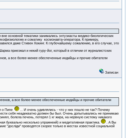
ми вне основной тематики занимались энтузиасты медико-биологических
ихофизиологию и соматику космонавта-оператора. К примеру,
авился даже Стивен Хокинг. К глубочайшему сожалению, в его случае, это
рма приезжал и некий гуру-йог, который в отличии от журналистских
енов, а все более-менее обеспеченные индийцы и прочие обитатели
Записан
игенов, а все более-менее обеспеченные индийцы и прочие обитатели
ал о Пипе
... И очень удивлялись - что у них пошло не так? Почему
к вести себя неадекватно должен бы был. Очень допытывались не принимаю
принял, болела печень, потерял 1 кг жира, на нервную систему никакого
езная буквально несколько упражнеий) и медитативная практика.
. А Вы
акие "дослiди" проводятся скорее только в местах известной социальной