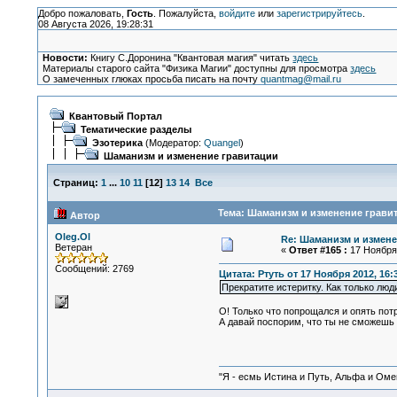
Добро пожаловать,
Гость
. Пожалуйста,
войдите
или
зарегистрируйтесь
.
08 Августа 2026, 19:28:31
Новости:
Книгу С.Доронина "Квантовая магия" читать
здесь
Материалы старого сайта "Физика Магии" доступны для просмотра
здесь
О замеченных глюках просьба писать на почту
quantmag@mail.ru
Квантовый Портал
Тематические разделы
Эзотерика
(Модератор:
Quangel
)
Шаманизм и изменение гравитации
Страниц:
1
...
10
11
[
12
]
13
14
Все
Тема: Шаманизм и изменение гравит
Автор
Oleg.Ol
Re: Шаманизм и измене
Ветеран
«
Ответ #165 :
17 Ноября 
Сообщений: 2769
Цитата: Ртуть от 17 Ноября 2012, 16:
Прекратите истеритку. Как только люд
О! Только что попрощался и опять пот
А давай поспорим, что ты не сможешь 
"Я - есмь Истина и Путь, Альфа и Омега