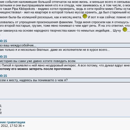
вние события наложившие большой отпечаток на мою жизнь. и меньше всего я связыва
латными и они выспрашивали меня кто я и откуда, чем занимаюсь и, в том числе, о мо
то такая Pipa Kiklopokots - видимо хотел проверить, ведь в сети пройти мимо Пипы ост
 нищенствовал - жил на квартире в которой только мусор хранить, да был старенький 
 меня была-бы излишней роскошью, как и месяц инета.
И вот я как сейчас помню о
разовалась от упрощения произношения фамилии. Тогда меня спросили как я отношусь
го второй постарше, грузин, тоже явно понимал о чем идет речь. Я на это ответил, ч
зи-замануха на основе народного творчества каких-то немытых индейцев... Шучу
..
.
40:15
з ваш междусобойчик...
аю только я и несколько блатных. даже их исполнители не в курсе всего...
40:15
у историю вы сами уже давно хотите поведать всем.
 с Пипой я проявлял к ней явно нездоровый интерес. А все потому, что думал вдруг мн
, потому его можно затереть после прочтения
.
40:15
всем к месту, надеюсь вы понимаете о чем я?
й.
е
!
ние гравитации
2012, 17:52:36 »