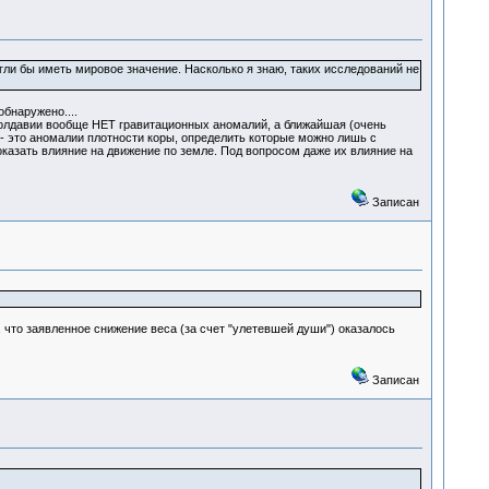
гли бы иметь мировое значение. Насколько я знаю, таких исследований не
бнаружено....
Молдавии вообще НЕТ гравитационных аномалий, а ближайшая (очень
 - это аномалии плотности коры, определить которые можно лишь с
казать влияние на движение по земле. Под вопросом даже их влияние на
Записан
 что заявленное снижение веса (за счет "улетевшей души") оказалось
Записан