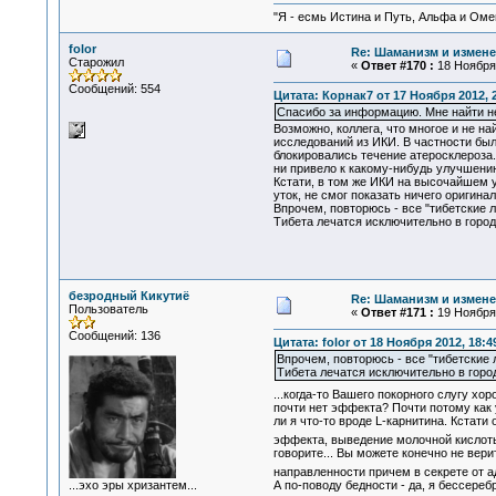
"Я - есмь Истина и Путь, Альфа и Омега
folor
Re: Шаманизм и измене
Старожил
«
Ответ #170 :
18 Ноября 
Сообщений: 554
Цитата: Корнак7 от 17 Ноября 2012, 
Спасибо за информацию. Мне найти н
Возможно, коллега, что многое и не н
исследований из ИКИ. В частности бы
блокировались течение атеросклероза.
ни привело к какому-нибудь улучшению
Кстати, в том же ИКИ на высочайшем 
уток, не смог показать ничего оригинал
Впрочем, повторюсь - все "тибетские 
Тибета лечатся исключительно в город
безродный Кикутиё
Re: Шаманизм и измене
Пользователь
«
Ответ #171 :
19 Ноября 
Сообщений: 136
Цитата: folor от 18 Ноября 2012, 18:4
Впрочем, повторюсь - все "тибетские 
Тибета лечатся исключительно в город
...когда-то Вашего покорного слугу х
почти нет эффекта? Почти потому как 
ли я что-то вроде L-карнитина. Кстати
эффекта, выведение молочной кислоты е
говорите... Вы можете конечно не вери
направленности причем в секрете от а
...эхо эры хризантем...
А по-поводу бедности - да, я бессеребр