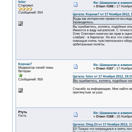
folor
Re: Шаманизм и измене
Старожил
«
Ответ #166 :
17 Ноября 
Сообщений: 554
Цитата: Корнак7 от 17 Ноября 2012, 
Куда как интереснее провести исследо
проводилось.
Вы ошибаетесь, коллега, подобные опыт
Имеется в виду каталепсия. С точност
Олег Олегович конечно же прав в оце
слабая) - в Карпатах. Но все это сов
помощью очень чувствительного оборуд
орбитальные полеты.
Корнак7
Re: Шаманизм и измене
Модератор своей темы
«
Ответ #167 :
17 Ноября 
Ветеран
Цитата: folor от 17 Ноября 2012, 19:1
Сообщений: 959
Вы ошибаетесь, коллега, подобные опы
Спасибо за информацию. Мне найти не 
притянутым за уши.
Ртуть
Re: Шаманизм и измене
Гость
«
Ответ #168 :
18 Ноября 
Цитата: Oleg.Ol от 17 Ноября 2012, 1
О! Только что попрощался и опять по