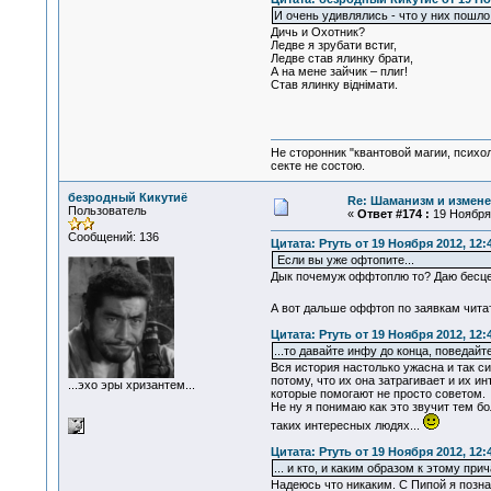
И очень удивлялись - что у них пошло
Дичь и Охотник?
Ледве я зрубати встиг,
Ледве став ялинку брати,
А на мене зайчик – плиг!
Став ялинку віднімати.
Не сторонник "квантовой магии, психо
секте не состою.
безродный Кикутиё
Re: Шаманизм и измене
Пользователь
«
Ответ #174 :
19 Ноября 
Сообщений: 136
Цитата: Ртуть от 19 Ноября 2012, 12:
Если вы уже офтопите...
Дык почемуж оффтоплю то? Даю бесцен
А вот дальше оффтоп по заявкам читат
Цитата: Ртуть от 19 Ноября 2012, 12:
...то давайте инфу до конца, поведайт
Вся история настолько ужасна и так с
потому, что их она затрагивает и их 
...эхо эры хризантем...
которые помогают не просто советом.
Не ну я понимаю как это звучит тем бо
таких интересных людях...
Цитата: Ртуть от 19 Ноября 2012, 12:
... и кто, и каким образом к этому при
Надеюсь что никаким. С Пипой я позна