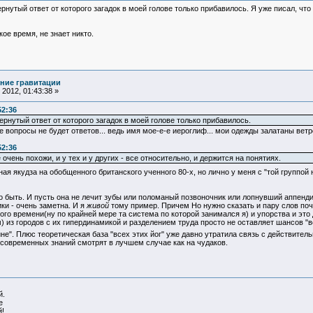
ернутый ответ от которого загадок в моей голове только прибавилось. Я уже писал, что
время, не знает никто.
ние гравитации
2012, 01:43:38 »
52:36
вернутый ответ от которого загадок в моей голове только прибавилось.
се вопросы не будет ответов... ведь имя мое-е-е иероглиф... мои одежды залатаны ветр
52:36
чень похожи, и у тех и у других - все относительно, и держится на понятиях.
ая якудза на обобщенного британского ученного 80-х, но лично у меня с "той группой
о быть. И пусть она не лечит зубы или поломаный позвоночник или лопнувший аппендицит
ки - очень заметна. И я
живой
тому пример. Причем Но нужно сказать и пару слов по
го времени(ну по крайней мере та система по которой занимался я) и упорства и это 
м) из городов с их гипердинамикой и разделением труда просто не оставляет шансов
ине". Плюс теоретическая база "всех этих йог" уже давно утратила связь с действите
у современных знаний смотрят в лучшем случае как на чудаков.
й.
е
!