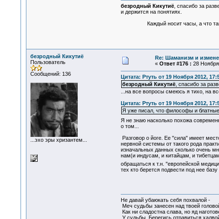
безродный Кикутиё
, спасибо за разв
и держится на понятиях.
Каждый носит часы, а что такое 
безродный Кикутиё
Re: Шаманизм и измене
Пользователь
«
Ответ #176 :
28 Ноября 
Сообщений: 136
Цитата: Ртуть от 19 Ноября 2012, 17:
безродный Кикутиё
, спасибо за раз
...на все вопросы смеюсь я тихо, на в
Цитата: Ртуть от 19 Ноября 2012, 17:
Я уже писал, что философы и блатные о
Я не знаю насколько похожа современн
о том...
Разговор о йоге. Ее "сила" имеет мест
...эхо эры хризантем...
нервной системы от такого рода практи
изначальных данных сколько очень мно
нам(и индусам, и китайцам, и тибетца
обращаться к т.н. "европейской медиц
тех кто берется подвести под нее баз
Не давай убаюкать себя похвалой -
Меч судьбы занесен над твоей голово
Как ни сладостна слава, но яд наготов
У судьбы. Берегись отравиться халвой