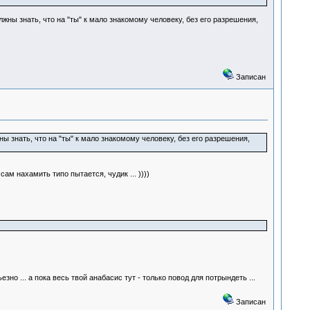
 знать, что на "ты" к мало знакомому человеку, без его разрешения,
Записан
знать, что на "ты" к мало знакомому человеку, без его разрешения,
ам нахамить типо пытается, чудик ... ))))
но ... а пока весь твой анабасис тут - только повод для потрындеть ...
Записан