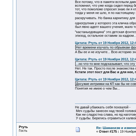
Все потому, что в памяти всплыли да
вспомнил, что уже когда сидел перед б
тот, что помоложе спросил знаю ли я к
тогда у меня не шло, я по настоящему
раскручивать. Но банка карнитину для
одногрупник у которого эта кличка об
был явно адепт вашего учения, мало то
"кастаньедовщина" это детская фэнте
эпизод, остальное оставим за кадром..
Цитата: Ртуть от 19 Ноября 2012, 12:
Нет времени изучать по обрывкам фра
А Вы ее и не изучите... Всю историю зн
Цитата: Ртуть от 19 Ноября 2012, 12:
...но что-то мне подсказывает, что эт
Нет. Не так. Просто после знакомства
Кстати этот пост для Вас и для нее
Цитата: Ртуть от 19 Ноября 2012, 12:
Досужие интрижки на КП как бы не со
Понятия не имею о чем Вы...
Не давай убаюкать себя похвалой -
Меч судьбы занесен над твоей голово
Как ни сладостна слава, но яд наготов
У судьбы. Берегись отравиться халвой
Ртуть
Re: Шаманизм и измене
Гость
«
Ответ #175 :
19 Ноября 