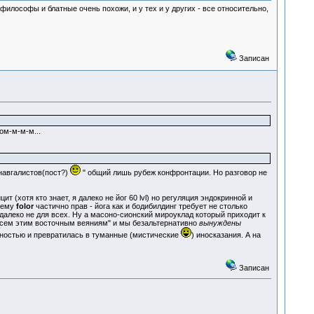
 философы и блатные очень похожи, и у тех и у других - все относительно,
Записан
ом-м-м-м...
 навгалистов(пост?)
" общий лишь рубеж конфронтации. Но разговор не
 (хотя кто знает, я далеко не йог 60 lvl) но регуляция эндокринной и
чему
folor
частично прав - йога как и бодибилдинг требует не столько
далеко не для всех. Ну а масоно-сионский мироуклад который приходит к
 "всем этим восточным веяниям" и мы безальтернативно
вынуждены
льностью и превратилась в туманные (мистические
) иносказания. А на
Записан