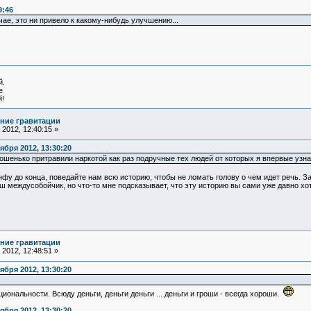
9:46
ае, это ни привело к какому-нибудь улучшению...
й.
е
!
ние гравитации
2012, 12:40:15 »
бря 2012, 13:30:20
орошенько притравили наркотой как раз подручные тех людей от которых я впервые узн
у до конца, поведайте нам всю историю, чтобы не ломать голову о чем идет речь. За 
 междусобойчик, но что-то мне подсказывает, что эту историю вы сами уже давно хот
ние гравитации
2012, 12:48:51 »
бря 2012, 13:30:20
циональности. Всюду деньги, деньги деньги ... деньги и гроши - всегда хороши.
бря 2012, 13:30:20