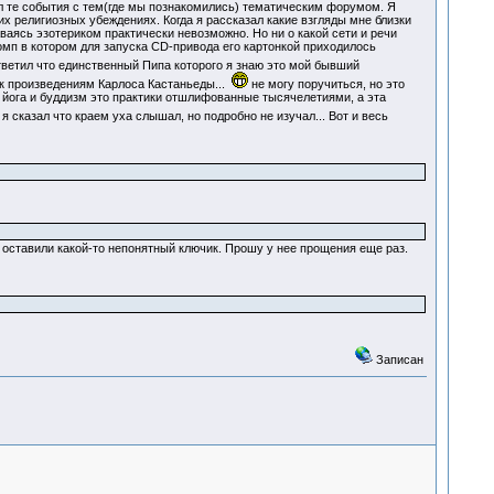
л те события с тем(где мы познакомились) тематическим форумом. Я
их религиозных убеждениях. Когда я рассказал какие взгляды мне близки
аваясь эзотериком практически невозможно. Но ни о какой сети и речи
комп в котором для запуска CD-привода его картонкой приходилось
тветил что единственный Пипа которого я знаю это мой бывший
 к произведениям Карлоса Кастаньеды...
не могу поручиться, но это
то йога и буддизм это практики отшлифованные тысячелетиями, а эта
. я сказал что краем уха слышал, но подробно не изучал... Вот и весь
е оставили какой-то непонятный ключик. Прошу у нее прощения еще раз.
Записан