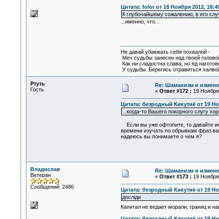
Цитата: folor от 18 Ноября 2012, 18:4
К глубочайшему сожалению, в его случ
...именно, что...
Не давай убаюкать себя похвалой -
Меч судьбы занесен над твоей голово
Как ни сладостна слава, но яд наготов
У судьбы. Берегись отравиться халвой
Ртуть
Re: Шаманизм и измене
Гость
«
Ответ #172 :
19 Ноября 
Цитата: безродный Кикутиё от 19 Ноя
...когда-то Вашего покорного слугу х
Если вы уже офтопите, то давайте инф
времени изучать по обрывкам фраз ваш
надеюсь вы понимаете о чем я?
Владислав
Re: Шаманизм и измене
Ветеран
«
Ответ #173 :
19 Ноября 
Сообщений: 2486
Цитата: безродный Кикутиё от 19 Ноя
дослiди
Капитал не ведает морали, границ и на
Цитата: безродный Кикутиё от 19 Ноя