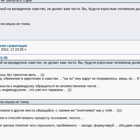
не трепаться 3 дня!
на врожденное хамство, не делает вам чести. Вы, будучи взрослым человеком должны
ли кишка не тонка.
ние гравитации
2012, 17:23:26 »
21:35
на врожденное хамство, не делает вам чести. Вы, будучи взрослым человеком должны 
ь без трепотни жить ... )))
обвинения в идиотизме и хамстве ... "на ты" ему вдруг не понравилось, вишь ли ... И с
 смысла к индивидууму обращаться во множественном числе ...
индивидуумом - это уже его тараканы ... )))
ли кишка не тонка.
ловом в другие места обращайся, с такими же "понятиями" как у тебя ... ))))
ов и способствовать процессу осознания, ткскзть ...
 зрелые понятия чего серьезного, проблемного - заходи, формулируй ... обсудим серьез