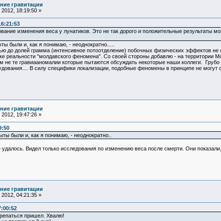
ние гравитации
2012, 18:19:50 »
16:21:53
вание изменения веса у лунатиков. Это не так дорого и положительные результаты мо
ы были и, как я понимаю, - неоднократно.....
ью до долей грамма (интенсивное потоотделение) побочных физических эффектов не о
нке реальности "молдавского феномена". Со своей стороны добавлю - на территории 
сем не те гравиааномалии которые пытаются обсуждать некоторые наши коллеги. Грубо
ования.... В силу специфики локализации, подобные феномены в принципе не могут о
ние гравитации
2012, 19:47:26 »
9:50
ты были и, как я понимаю, - неоднократно..
удалось. Видел только исследования по изменению веса после смерти. Они показали,
ние гравитации
2012, 04:21:35 »
7:00:52
трепаться пришел. Хвалю!