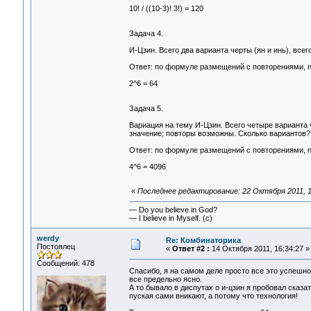
10! / ((10-3)! 3!) = 120
Задача 4.
И-Цзин. Всего два варианта черты (ян и инь), все
Ответ: по формуле размещений с повторениями, n
2^6 = 64
Задача 5.
Вариация на тему И-Цзин. Всего четыре варианта ч
значение; повторы возможны. Сколько вариантов?
Ответ: по формуле размещений с повторениями, n
4^6 = 4096
«
Последнее редактирование: 22 Октября 2011, 1
— Do you believe in God?
— I believe in Myself. (c)
werdy
Re: Комбинаторика
Постоялец
«
Ответ #2 :
14 Октября 2011, 16:34:27 »
Сообщений: 478
Спасибо, я на самом деле просто все это успешн
все предельно ясно.
А то бывало в диспутах о и-цзин я пробовал сказа
пуская сами вникают, а потому что технология!