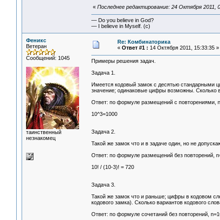
«
Последнее редактирование: 24 Октября 2011, 0
— Do you believe in God?
— I believe in Myself. (c)
Феникс
Re: Комбинаторика
Ветеран
«
Ответ #1 :
14 Октября 2011, 15:33:35 »
Сообщений: 1045
Примеры решения задач.
Задача 1.
Имеется кодовый замок с десятью стандарными ци
значение; одинаковые цифры возможны. Сколько 
Ответ: по формуле размещений с повторениями, n
10^3=1000
Задача 2.
таинственный
незнакомец
Такой же замок что и в задаче один, но не допус
Ответ: по формуле размещений без повторений, n=
10! / (10-3)! = 720
Задача 3.
Такой же замок что и раньше; цифры в кодовом сл
кодового замка). Сколько вариантов кодового слов
Ответ: по формуле сочетаний без повторений, n=10