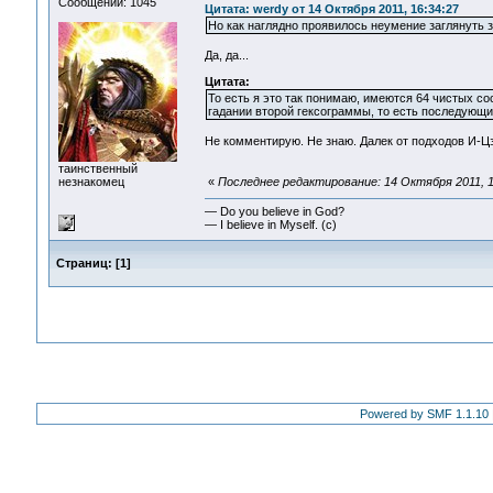
Сообщений: 1045
Цитата: werdy от 14 Октября 2011, 16:34:27
Но как наглядно проявилось неумение заглянуть 
Да, да...
Цитата:
То есть я это так понимаю, имеются 64 чистых с
гадании второй гексограммы, то есть последующи
Не комментирую. Не знаю. Далек от подходов И-Цз
таинственный
незнакомец
«
Последнее редактирование: 14 Октября 2011, 1
— Do you believe in God?
— I believe in Myself. (c)
Страниц:
[
1
]
Powered by SMF 1.1.10