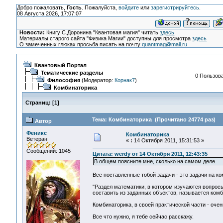
Добро пожаловать,
Гость
. Пожалуйста,
войдите
или
зарегистрируйтесь
.
08 Августа 2026, 17:07:07
Новости:
Книгу С.Доронина "Квантовая магия" читать
здесь
Материалы старого сайта "Физика Магии" доступны для просмотра
здесь
О замеченных глюках просьба писать на почту
quantmag@mail.ru
Квантовый Портал
Тематические разделы
0 Пользова
Философия
(Модератор:
Корнак7
)
Комбинаторика
Страниц:
[
1
]
Тема: Комбинаторика (Прочитано 24774 раз)
Автор
Феникс
Комбинаторика
Ветеран
«
:
14 Октября 2011, 15:31:53 »
Сообщений: 1045
Цитата: werdy от 14 Октября 2011, 12:43:35
В общем поясните мне, сколько на самом деле.
Все поставленные тобой задачи - это задачи на ко
"Раздел математики, в котором изучаются вопрос
составить из заданных объектов, называется комб
Комбинаторика, в своей практической части - очен
Все что нужно, я тебе сейчас расскажу.