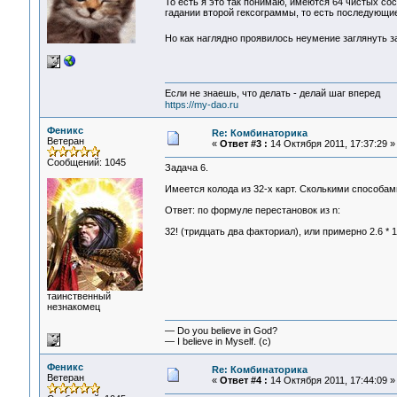
То есть я это так понимаю, имеются 64 чистых со
гадании второй гексограммы, то есть последующи
Но как наглядно проявилось неумение заглянуть 
Если не знаешь, что делать - делай шаг вперед
https://my-dao.ru
Феникс
Re: Комбинаторика
Ветеран
«
Ответ #3 :
14 Октября 2011, 17:37:29 »
Сообщений: 1045
Задача 6.
Имеется колода из 32-х карт. Сколькими способа
Ответ: по формуле перестановок из n:
32! (тридцать два факториал), или примерно 2.6 * 
таинственный
незнакомец
— Do you believe in God?
— I believe in Myself. (c)
Феникс
Re: Комбинаторика
Ветеран
«
Ответ #4 :
14 Октября 2011, 17:44:09 »