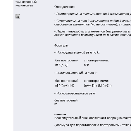
таинственный
незнакомец
Определения:
•
Размещением из n элементов по k называется 
•
Сочетанием из n по k называется набор k эле
следования элементов (но не составом), счита
•
Перестановкой из n элементов (например чисел 
также является размещением из n элементов по 
Формулы:
•
Число размещений из n по k:
без повторений:
с повторениями:
n! / (n-k)!
n^k
•
Число сочетаний из n по k:
без повторений:
с повторениями:
n! / ((n-k)! k!)
(n+k-1)! / (k! (n-1)!)
•
Число перестановок из n:
без повторений:
n!
----------
Восклицательный знак обозначает операцию факт
(Формула для перестановок с повторениями тоже е