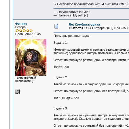
«
Последнее редактирование: 24 Октября 2011, 0
— Do you believe in God?
— I believe in Myself. (c)
Феникс
Re: Комбинаторика
Ветеран
«
Ответ #1 :
14 Октября 2011, 15:33:35 »
Сообщений: 1045
Примеры решения задач.
Задача 1.
Имеется кодовый замок с десятью стандарными ци
значение; одинаковые цифры возможны. Сколько 
Ответ: по формуле размещений с повторениями, n
10^3=1000
Задача 2.
таинственный
незнакомец
Такой же замок что и в задаче один, но не допус
Ответ: по формуле размещений без повторений, n=
10! / (10-3)! = 720
Задача 3.
Такой же замок что и раньше; цифры в кодовом сл
кодового замка). Сколько вариантов кодового слов
Ответ: по формуле сочетаний без повторений, n=10