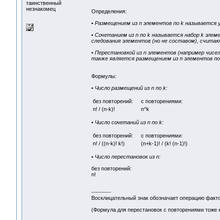
таинственный
незнакомец
Определения:
•
Размещением из n элементов по k называется 
•
Сочетанием из n по k называется набор k эле
следования элементов (но не составом), счита
•
Перестановкой из n элементов (например чисел 
также является размещением из n элементов по 
Формулы:
•
Число размещений из n по k:
без повторений:
с повторениями:
n! / (n-k)!
n^k
•
Число сочетаний из n по k:
без повторений:
с повторениями:
n! / ((n-k)! k!)
(n+k-1)! / (k! (n-1)!)
•
Число перестановок из n:
без повторений:
n!
----------
Восклицательный знак обозначает операцию факт
(Формула для перестановок с повторениями тоже е