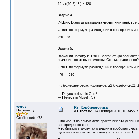
10! / ((10-3)! 3!) = 120
Задача 4.
И-Цзин. Всего два варианта черты (ян и инь), все
Ответ: по формуле размещений с повторениями, n
2^6 = 64
Задача 5.
Вариация на тему И-Цзин. Всего четыре варианта ч
значение; повторы возможны. Сколько вариантов?
Ответ: по формуле размещений с повторениями, n
4^6 = 4096
«
Последнее редактирование: 22 Октября 2011, 1
— Do you believe in God?
— I believe in Myself. (c)
werdy
Re: Комбинаторика
Постоялец
«
Ответ #2 :
14 Октября 2011, 16:34:27 »
Сообщений: 478
Спасибо, я на самом деле просто все это успешн
все предельно ясно.
А то бывало в диспутах о и-цзин я пробовал сказа
пуская сами вникают, а потому что технология!