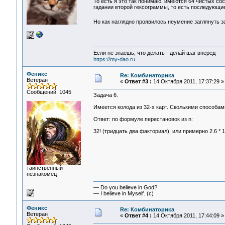
То есть я это так понимаю, имеются 64 чистых со
гадании второй гексограммы, то есть последующи
Но как наглядно проявилось неумение заглянуть 
Если не знаешь, что делать - делай шаг вперед
https://my-dao.ru
Феникс
Re: Комбинаторика
Ветеран
«
Ответ #3 :
14 Октября 2011, 17:37:29 »
Сообщений: 1045
Задача 6.
Имеется колода из 32-х карт. Сколькими способа
Ответ: по формуле перестановок из n:
32! (тридцать два факториал), или примерно 2.6 * 
таинственный
незнакомец
— Do you believe in God?
— I believe in Myself. (c)
Феникс
Re: Комбинаторика
Ветеран
«
Ответ #4 :
14 Октября 2011, 17:44:09 »