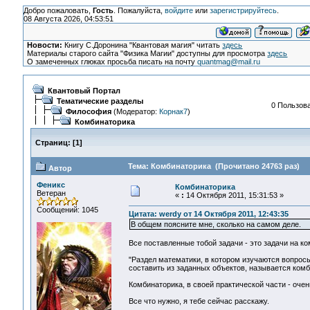
Добро пожаловать,
Гость
. Пожалуйста,
войдите
или
зарегистрируйтесь
.
08 Августа 2026, 04:53:51
Новости:
Книгу С.Доронина "Квантовая магия" читать
здесь
Материалы старого сайта "Физика Магии" доступны для просмотра
здесь
О замеченных глюках просьба писать на почту
quantmag@mail.ru
Квантовый Портал
Тематические разделы
0 Пользова
Философия
(Модератор:
Корнак7
)
Комбинаторика
Страниц:
[
1
]
Тема: Комбинаторика (Прочитано 24763 раз)
Автор
Феникс
Комбинаторика
Ветеран
«
:
14 Октября 2011, 15:31:53 »
Сообщений: 1045
Цитата: werdy от 14 Октября 2011, 12:43:35
В общем поясните мне, сколько на самом деле.
Все поставленные тобой задачи - это задачи на ко
"Раздел математики, в котором изучаются вопрос
составить из заданных объектов, называется комб
Комбинаторика, в своей практической части - очен
Все что нужно, я тебе сейчас расскажу.