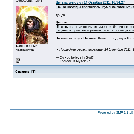
Сообщений: 1045
Цитата: werdy от 14 Октября 2011, 16:34:27
Но как наглядно проявилось неумение заглянуть 
Да, да...
Цитата:
То есть я это так понимаю, имеются 64 чистых с
гадании второй гексограммы, то есть последующи
Не комментирую. Не знаю. Далек от подходов И-Цз
таинственный
незнакомец
«
Последнее редактирование: 14 Октября 2011, 1
— Do you believe in God?
— I believe in Myself. (c)
Страниц:
[
1
]
Powered by SMF 1.1.10