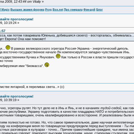
 2009, 12:43:44 от Vitaliy
»
f Magic
Высшие звания форума
Prog
Box.net
Про генерала
Фэн-шуй
Блог
авайте проголосуем!
, 10:19:24 »
1:57
, как потом говаривала Юленька, добившаяся своего) - восторгалась, обнималась... в
дет Европа! Она нам поможет!
и...
В рамках великоросского эгрегора Россия-Украина - энергетический диполь.
гда восточно-государственное начало Ян компенсируется западно-чувственным Инь.
 государственники Кучма и Янукович.
Как только в России к власти пришли государс
ко точно
зомбируемая ими "биомасса".
истве янтарной, в переливах света...» (c)
авайте проголосуем!
, 10:39:19 »
чно, эгрегоры рулят. Но тут дело не в Инь и Янь, и не в качаниях
тудой-сюдой
, как г
рочие республики. Украину подготовить в качестве плацдарма НАТО и потребительског
мотными товарищами, очень квалифицированно и всесторонне. И реализованы были на 
гиям полностью не готово. Но, что самое примечательное, даже научная интеллигенци
 году на конференции меня по-товарищески предупредили перед выступлением
- Ты та
частных разговорах в кулуарах - точно... Причем грамотнейшие граждане, чьи имена з
 правильно говорит: приоритет высоким технологиям, науке, стипендии студентам, пов