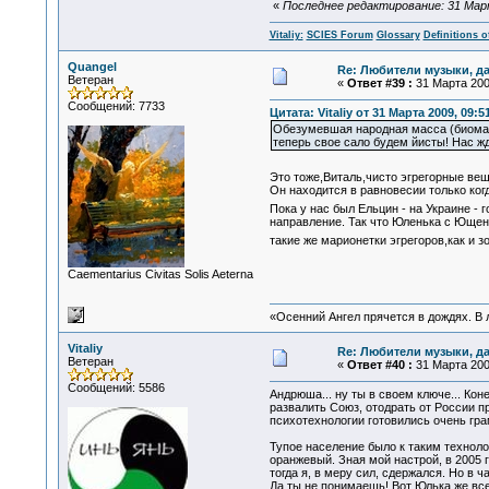
«
Последнее редактирование: 31 Марта
Vitaliy:
SCIES Forum
Glossary
Definitions o
Quangel
Re: Любители музыки, д
Ветеран
«
Ответ #39 :
31 Марта 2009
Сообщений: 7733
Цитата: Vitaliy от 31 Марта 2009, 09:5
Обезумевшая народная масса (биомасса
теперь свое сало будем йисты! Нас ж
Это тоже,Виталь,чисто эгрегорные вещ
Он находится в равновесии только ко
Пока у нас был Ельцин - на Украине -
направление. Так что Юленька с Ющен
такие же марионетки эгрегоров,как и 
Сaementarius Civitas Solis Aeterna
«Осенний Ангел прячется в дождях. В л
Vitaliy
Re: Любители музыки, д
Ветеран
«
Ответ #40 :
31 Марта 2009
Сообщений: 5586
Андрюша... ну ты в своем ключе... Коне
развалить Союз, отодрать от России п
психотехнологии готовились очень гра
Тупое население было к таким техноло
оранжевый. Зная мой настрой, в 2005
тогда я, в меру сил, сдержался. Но в 
Да ты не понимаешь! Вот Юлька же все