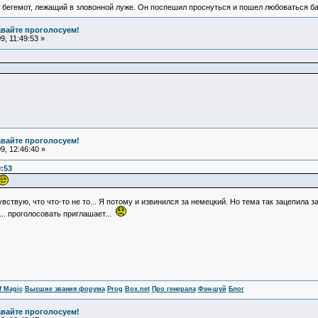
 бегемот, лежащий в зловонной луже. Он поспешил проснуться и пошел любоваться б
авайте проголосуем!
, 11:49:53 »
авайте проголосуем!
, 12:46:40 »
9:53
чувствую, что что-то не то... Я потому и извинился за немецкий. Но тема так зацепила 
.. проголосовать приглашает...
f Magic
Высшие звания форума
Prog
Box.net
Про генерала
Фэн-шуй
Блог
авайте проголосуем!