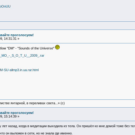
V4pOnUU
авайте проголосуем!
, 14:31:31 »
ом "DM" - "Sounds of the Universe"
/DE_MO_-_S_O_T_U__2009_.rar
DM-SU-allmp3.in.ua.rar.html
истве янтарной, в переливах света...» (c)
авайте проголосуем!
, 15:14:39 »
 лет назад, когда в медитации выходила из тела. Он пришёл ко мне домой тоже без те
 что он выложен в сети, но не знала где именно.