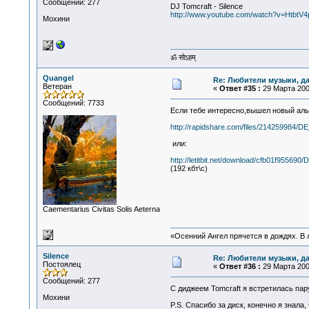
Сообщений: 277
DJ Tomcraft - Silence
http://www.youtube.com/watch?v=Htbt
Мохини
ॐ सोऽहम्
Quangel
Re: Любители музыки, д
Ветеран
«
Ответ #35 :
29 Марта 2009
Сообщений: 7733
Если тебе интересно,вышел новый альб
http://rapidshare.com/files/214259984
или:
http://letitbit.net/download/cfb01f955690/
(192 кбт\с)
Сaementarius Civitas Solis Aeterna
«Осенний Ангел прячется в дождях. В л
Silence
Re: Любители музыки, д
Постоялец
«
Ответ #36 :
29 Марта 2009
Сообщений: 277
С диджеем Tomcraft я встретилась пару
Мохини
P.S. Спасибо за диск, конечно я знала,