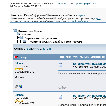
Добро пожаловать,
Гость
. Пожалуйста,
войдите
или
зарегистрируйтесь
.
07 Августа 2026, 07:47:12
Новости:
Книгу С.Доронина "Квантовая магия" читать
здесь
Материалы старого сайта "Физика Магии" доступны для просмотра
здесь
О замеченных глюках просьба писать на почту
quantmag@mail.ru
Квантовый Портал
Разное
Лирические отступления
Любители музыки, давайте проголосуем!
Страниц:
1
2
[
3
]
4
5
...
30
Все
Тема: Любители музыки, давайте пр
Автор
Silence
Re: Любители музыки, д
Постоялец
«
Ответ #30 :
12 Марта 2009
Сообщений: 277
Вернёмся к названию темы, которое гл
Мохини
ॐ सोऽहम्
Silence
Re: Любители музыки, д
Постоялец
«
Ответ #31 :
15 Марта 2009
Сообщений: 277
Depeche Mode - Happiest Girl (The Pulsat