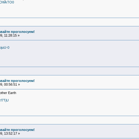
quOWkTO0
авайте проголосуем!
, 11:28:15 »
pjuU-0
авайте проголосуем!
, 00:56:51 »
other Earth
zf7TjU
авайте проголосуем!
, 13:52:17 »