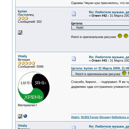
Однажы Чжуан-цзы приснилось, что он
kyrian
Re: Любители музыки, д
Постоялец
«
Ответ #42 :
31 Марта 2009
Сообщений: 302
Цитата:
.... Reih!
Reich в оригинальном рисунке
Vitaliy
Re: Любители музыки, д
Ветеран
«
Ответ #43 :
31 Марта 2009
Сообщений: 5586
Цитата: kyrian от 31 Марта 2009, 11:4
... Reich в оригинальном рисунке
Спасибо, Кирилл... - подправил. Я же 
диджеями эдак отстраненно упивается.
Материалист
Vitaliy:
SCIES Forum
Glossary
Definitions o
Vitaliy
Re: Любители музыки, д