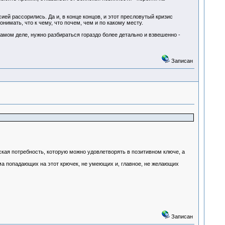
сией рассорились. Да и, в конце концов, и этот пресловутый кризис
нимать, что к чему, что почем, чем и по какому месту.
самом деле, нужно разбираться гораздо более детально и взвешенно -
Записан
ская потребность, которую можно удовлетворять в позитивном ключе, а
лема попадающих на этот крючек, не умеющих и, главное, не желающих
Записан