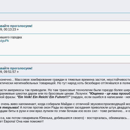
авайте проголосуем!
, 00:13:23 »
нашего городка
uIguPk
авайте проголосуем!
, 09:51:57 »
 конечно... Массовое зомбирование граждан в тяжелые времена застоя, неустойчивости,
тически негипнабельных товарищей. Но тут народ хоть безобидно оттягивался в полн
ласти америкосы так приводили. Но там трансовые технологии были гораздо более шир
оранжевые шмотки даром или по бросовым ценам. Лозунги:
"Ющенко - це наш прэзи
вой фразы:
"Ein Volk! Ein Reiсh! Ein Fuhrer!!!"
(пардон, если ошибся в написании - не
 очень живо напоминает, когда собирали Майдан с отличной звуковоспроизводящей мо
в тюрьмах!
А потом против окон Рады во время заседания приволокли штук двадцать 
м биты в руки и они враз лупили по этим бочкам изо всех сил - тоже ритмично... и о
, как потом говаривала Юленька, добившаяся своего) - восторгалась, обнималась... в
ет Европа! Она нам поможет!