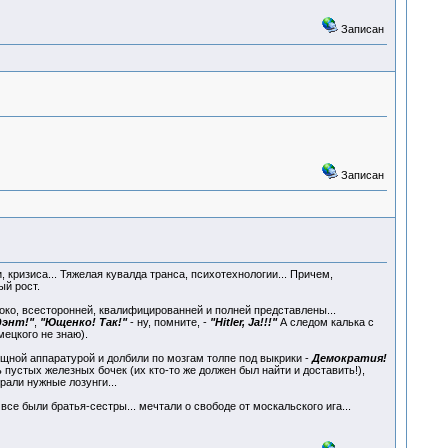
Записан
Записан
 кризиса... Тяжелая кувалда транса, психотехнологии... Причем,
ый рост.
око, всесторонней, квалифицированней и полней представлены...
дэнт!"
,
"Ющенко! Так!"
- ну, помните, -
"Hitler, Ja!!!"
А следом калька с
мецкого не знаю).
щной аппаратурой и долбили по мозгам толпе под выкрики -
Демократия!
пустых железных бочек (их кто-то же должен был найти и доставить!),
рали нужные лозунги...
се были братья-сестры... мечтали о свободе от москальского ига...