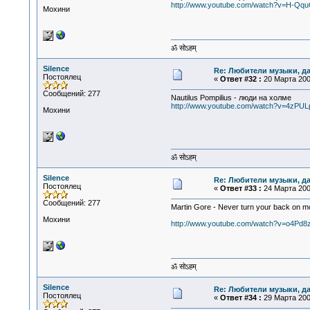
http://www.youtube.com/watch?v=H-Q
Мохини
ॐ सोऽहम्
Silence
Re: Любители музыки, д
Постоялец
«
Ответ #32 :
20 Марта 2009
Сообщений: 277
Nautilus Pompilius - люди на холме
http://www.youtube.com/watch?v=4zPUL
Мохини
ॐ सोऽहम्
Silence
Re: Любители музыки, д
Постоялец
«
Ответ #33 :
24 Марта 2009
Сообщений: 277
Martin Gore - Never turn your back on m
Мохини
http://www.youtube.com/watch?v=o4Pd8
ॐ सोऽहम्
Silence
Re: Любители музыки, д
Постоялец
«
Ответ #34 :
29 Марта 2009