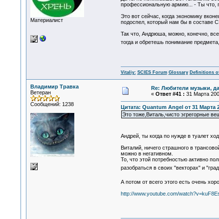
профессиональную армию... - Ты что, 
Это вот сейчас, когда экономику вконе
Материалист
подоспел, который нам бы в составе СН
Так что, Андрюша, можно, конечно, вс
тогда и обретешь понимание предмета,
Vitaliy:
SCIES Forum
Glossary
Definitions o
Владимир Травка
Re: Любители музыки, д
Ветеран
«
Ответ #41 :
31 Марта 2009
Сообщений: 1238
Цитата: Quantum Angel от 31 Марта 2
Это тоже,Виталь,чисто эгрегорные вещ
Андрей, ты когда по нужде в туалет х
Виталий, ничего страшного в трансово
можно в негативном.
То, что этой потребностью активно по
разобраться в своих "векторах" и "гр
А потом от всего этого есть очень хор
http://www.youtube.com/watch?v=kuF8E