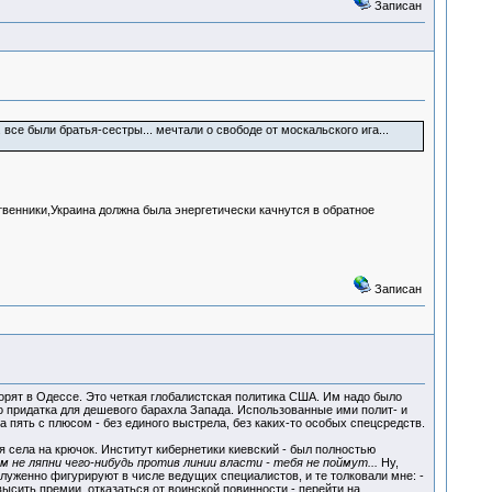
Записан
се были братья-сестры... мечтали о свободе от москальского ига...
твенники,Украина должна была энергетически качнутся в обратное
Записан
оворят в Одессе. Это четкая глобалистская политика США. Им надо было
о придатка для дешевого барахла Запада. Использованные ими полит- и
пять с плюсом - без единого выстрела, без каких-то особых спецсредств.
я села на крючок. Институт кибернетики киевский - был полностью
м не ляпни чего-нибудь против линии власти - тебя не поймут...
Ну,
аслуженно фигурируют в числе ведущих специалистов, и те толковали мне: -
ысить премии, отказаться от воинской повинности - перейти на