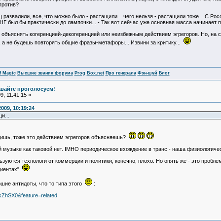
против?
ц развалили, все, что можно было - растащили... чего нельзя - растащили тоже... С Рос
Г был бы практически до лампочки... - Так вот сейчас уже основная масса начинает по
е объяснять когеренцией-декогеренцией или неизбежным действием эгрегоров. Но, на 
 а не будешь повторять общие фразы-метафоры... Извини за критику...
f Magic
Высшие звания форума
Prog
Box.net
Про генерала
Фэн-шуй
Блог
авайте проголосуем!
, 11:41:15 »
009, 10:19:24
и...
одишь, тоже это действием эгрегоров объясняешь?
й музыке как таковой нет. IMHO периодическое вхождение в транс - наша физиологиче
льзуются технологи от коммерции и политики, конечно, плохо. Но опять же - это проб
адиентах"
ошие антидоты, что то типа этого
:
sZhSX0&feature=related