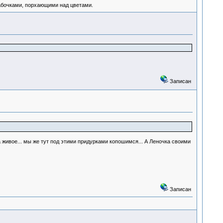
абочками, порхающими над цветами.
Записан
за живое... мы же тут под этими придурками копошимся... А Леночка своими
Записан