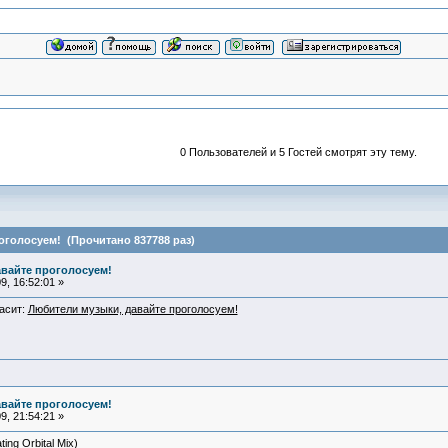
0 Пользователей и 5 Гостей смотрят эту тему.
оголосуем! (Прочитано 837788 раз)
авайте проголосуем!
, 16:52:01 »
асит:
Любители музыки, давайте проголосуем!
авайте проголосуем!
, 21:54:21 »
ing Orbital Mix)