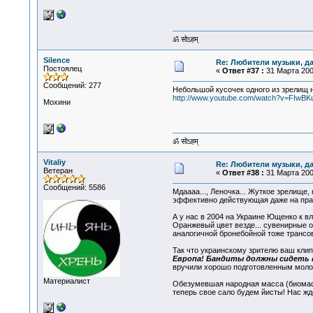
ॐ सोऽहम्
Silence
Re: Любители музыки, д
Постоялец
«
Ответ #37 :
31 Марта 2009
Сообщений: 277
Небольшой кусочек одного из зрелищ 
http://www.youtube.com/watch?v=FIwBK
Мохини
ॐ सोऽहम्
Vitaliy
Re: Любители музыки, д
Ветеран
«
Ответ #38 :
31 Марта 2009
Сообщений: 5586
Мдаааа..., Леночка... Жуткое зрелище,
эффективно действующая даже на прак
А у нас в 2004 на Украине Ющенко к в
Оранжевый цвет везде... сувенирные 
аналогичной бронебойной тоже трансо
Так что украинскому зрителю ваш клип
Европа! Бандиты должны сидеть 
вручили хорошо подготовленным молодца
Материалист
Обезумевшая народная масса (биомасса
теперь свое сало будем йисты! Нас жд