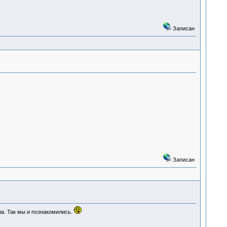
Записан
Записан
ла. Так мы и познакомились.