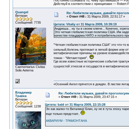
Постоянно сознавать то, чему противишься — Ро
Действуй в соответствии с принципами — Robert 
Quangel
Re: Любители музыки, давайте прогол
Ветеран
«
Ответ #48 :
31 Марта 2009, 22:51:17 »
Сообщений: 7735
Цитата: Vitaliy от 31 Марта 2009, 10:39:19
Андрюша... ну ты в своем ключе... Конечно, эгрего
Это четкая глобалистская политика США. Им надо 
качестве плацдарма НАТО и потребительского при
"Четкая глобалистская политика США" это что-то
сильный,болезнь протекает в легкой форме или о
метафизические причины на уровне взаимодействия
томах - "Метаистория".
Где всем известные исторические события тракту
сущностей этносов и государств в метафизическ
Сaementarius Civitas
Solis Aeterna
«Осенний Ангел прячется в дождях. В листве янтарн
Владимир
Re: Любители музыки, давайте проголосуем
Травка
«
Ответ #49 :
31 Марта 2009, 23:47:15 »
Ветеран
Цитата: bald от 31 Марта 2009, 22:15:28
Сообщений: 1238
Эх как жалко-то Виталика! Блин, ну не в тута эпоху парен
еще только предстоит..
АКВАРИУМ - ТРАМОНТАНА