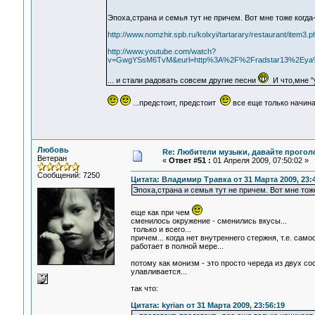
Эпоха,страна и семья тут не причем. Вот мне тоже когда-
http://www.nomzhir.spb.ru/kolxyi/tartarary/restaurant/item3.
http://www.youtube.com/watch?
v=GwgYSsM6TvM&eurl=http%3A%2F%2Fradstar13%2Eya%
... и стали радовать совсем другие песни
И что,мне "у
...предстоит, предстоит
все еще только начин
Любовь
Re: Любители музыки, давайте прогол
Ветеран
«
Ответ #51 :
01 Апреля 2009, 07:50:02 »
Сообщений: 7250
Цитата: Владимир Травка от 31 Марта 2009, 23:
Эпоха,страна и семья тут не причем. Вот мне тоже
еще как при чем
сменилось окружение - сменились вкусы...
только и всего...
причем... когда нет внутреннего стержня, т.е. са
работает в полной мере...
потому как монизм - это просто череда из двух со
улавливается...
так что:
Цитата: kyrian от 31 Марта 2009, 23:56:19