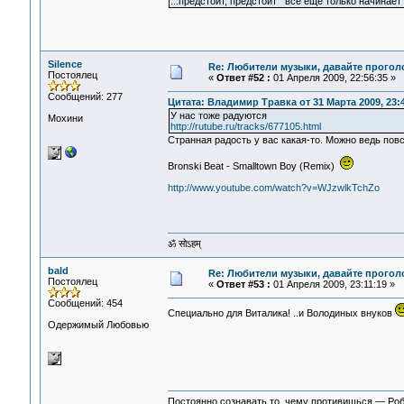
...предстоит, предстоит все еще только начинает
Silence
Re: Любители музыки, давайте прогол
Постоялец
«
Ответ #52 :
01 Апреля 2009, 22:56:35 »
Сообщений: 277
Цитата: Владимир Травка от 31 Марта 2009, 23:
У нас тоже радуются
Мохини
http://rutube.ru/tracks/677105.html
Странная радость у вас какая-то. Можно ведь пов
Bronski Beat - Smalltown Boy (Remix)
http://www.youtube.com/watch?v=WJzwlkTchZo
ॐ सोऽहम्
bald
Re: Любители музыки, давайте прогол
Постоялец
«
Ответ #53 :
01 Апреля 2009, 23:11:19 »
Сообщений: 454
Специально для Виталика! ..и Володиных внуков
Одержимый Любовью
Постоянно сознавать то, чему противишься — Ро