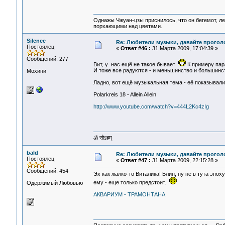
Однажы Чжуан-цзы приснилось, что он бегемот, л
порхающими над цветами.
Silence
Re: Любители музыки, давайте прогол
Постоялец
«
Ответ #46 :
31 Марта 2009, 17:04:39 »
Сообщений: 277
Вит, у нас ещё не такое бывает
К примеру пар
И тоже все радуются - и меньшинство и большинств
Мохини
Ладно, вот ещё музыкальная тема - её показывали
Polarkreis 18 - Allein Allein
http://www.youtube.com/watch?v=444L2Kc4zIg
ॐ सोऽहम्
bald
Re: Любители музыки, давайте прогол
Постоялец
«
Ответ #47 :
31 Марта 2009, 22:15:28 »
Сообщений: 454
Эх как жалко-то Виталика! Блин, ну не в тута эпоху
ему - еще только предстоит..
Одержимый Любовью
АКВАРИУМ - ТРАМОНТАНА