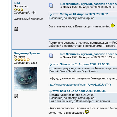
bald
Re: Любители музыки, давайте прогол
Постоялец
«
Ответ #56 :
02 Апреля 2009, 00:02:35 »
Сообщений: 454
Цитата: Vitaliy от 01 Апреля 2009, 23:28:02
Название, по-моему, отфонарное...
Одержимый Любовью
Вот слышишь же, а Вова говорит - не причём.
Постоянно сознавать то, чему противишься — Ро
Действуй в соответствии с принципами — Robert 
Владимир Травка
Re: Любители музыки, давайте прогол
Ветеран
«
Ответ #57 :
02 Апреля 2009, 21:13:24 »
Сообщений: 1238
Цитата: Silence от 01 Апреля 2009, 22:56:35
Странная радость у вас какая-то. Можно ведь по
Bronski Beat - Smalltown Boy (Remix)
тьфууу, ужжжжасно слащаво и безнадежно скучно,
http://www.youtube.com/watch?v=AHazKUscT4Y
Цитата: bald от 02 Апреля 2009, 00:02:35
Цитата: Vitaliy от Вчера в 23:28:02
Название, по-моему, отфонарное...
Вот слышишь же, а Вова говорит - не причём.
Отчасти согласен с Виталием. Песню точнее было 
целостность и всеведенье
.