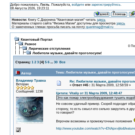
Добро пожаловать,
Гость
. Пожалуйста,
войдите
или
зарегистрируйтесь
.
08 Августа 2026, 19:23:11
Новости:
Книгу С.Доронина "Квантовая магия" читать
здесь
Материалы старого сайта "Физика Магии" доступны для просмотра
здесь
О замеченных глюках просьба писать на почту
quantmag@mail.ru
Квантовый Портал
Разное
0 По
Лирические отступления
Любители музыки, давайте проголосуем!
Страниц:
1
2
3
[
4
]
5
6
...
30
Все
Тема: Любители музыки, давайте проголосуем!
Автор
Владимир Травка
Re: Любители музыки, давайте прогол
Ветеран
«
Ответ #45 :
31 Марта 2009, 12:58:59 »
Сообщений: 1238
Цитата: Vitaliy от 31 Марта 2009, 12:48:47
Это как пожар электрооборудования тушить водой.
Не совсем удачный пример. Скорей подходит обра
сторону, то есть смысл его сильно закрутить в д
то говорил?
Впрочем возможны и промежуточные положения
http://www.youtube.com/watch?v=ENApxvijIio&feature