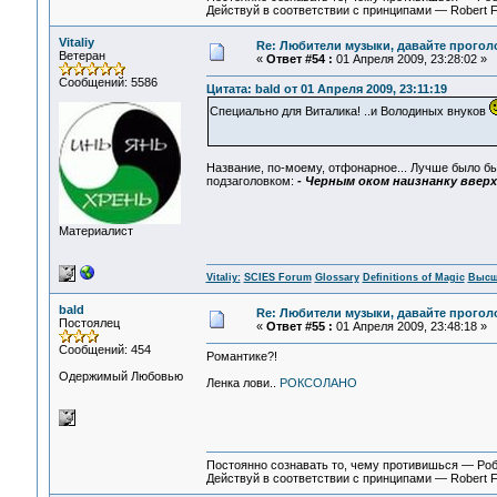
Действуй в соответствии с принципами — Robert 
Vitaliy
Re: Любители музыки, давайте прогол
Ветеран
«
Ответ #54 :
01 Апреля 2009, 23:28:02 »
Сообщений: 5586
Цитата: bald от 01 Апреля 2009, 23:11:19
Специально для Виталика! ..и Володиных внуков
Название, по-моему, отфонарное... Лучше было б
подзаголовком:
- Черным оком наизнанку вверх 
Материалист
Vitaliy:
SCIES Forum
Glossary
Definitions of Magic
Высш
bald
Re: Любители музыки, давайте прогол
Постоялец
«
Ответ #55 :
01 Апреля 2009, 23:48:18 »
Сообщений: 454
Романтике?!
Одержимый Любовью
Ленка лови..
РОКСОЛАНО
Постоянно сознавать то, чему противишься — Ро
Действуй в соответствии с принципами — Robert 