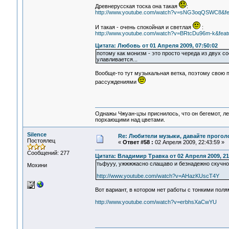
Древнерусская тоска она такая
:
http://www.youtube.com/watch?v=sNG3oqQSWC8&fea
И такая - очень спокойная и светлая
:
http://www.youtube.com/watch?v=BRtcDu96m-k&featu
Цитата: Любовь от 01 Апреля 2009, 07:50:02
потому как монизм - это просто череда из двух с
улавливается...
Вообще-то тут музыкальная ветка, поэтому свою 
рассуждениями
Однажы Чжуан-цзы приснилось, что он бегемот, л
порхающими над цветами.
Silence
Re: Любители музыки, давайте прогол
Постоялец
«
Ответ #58 :
02 Апреля 2009, 22:43:59 »
Сообщений: 277
Цитата: Владимир Травка от 02 Апреля 2009, 21
тьфууу, ужжжжасно слащаво и безнадежно скучно
Мохини
http://www.youtube.com/watch?v=AHazKUscT4Y
Вот вариант, в котором нет работы с тонкими поля
http://www.youtube.com/watch?v=erbhsXaCwYU