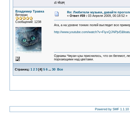
ॐ सोऽहम्
Владимир Травка
Re: Любители музыки, давайте прогол
Ветеран
«
Ответ #59 :
03 Апреля 2009, 00:18:52 »
Сообщений: 1238
Ага, а на уровне тонких полей выглядит все прим
http://www.youtube.com/watch?v=FiyxQJNPjvE&featu
Однажы Чжуан-цзы приснилось, что он бегемот, л
порхающими над цветами.
Страниц:
1
2
3
[
4
]
5
6
...
30
Все
Powered by SMF 1.1.10