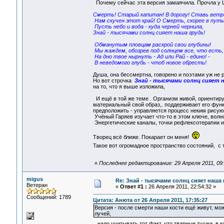
Почему сейчас эта версия замаячила. Прочла у 
Смерть! Старый капитан! В дорогу! Ставь ветр
Нам скучен этот край! О Смерть, скорее в путь
Пусть небо и вода - куда черней чернила,
Знай - тысячами солнц сияет наша грудь!
Обманутым пловцам раскрой свои глубины!
Мы жаждем, обозрев под солнцем все, что есть,
На дно твое нырнуть - Ад или Рай - едино! -
В неведомого глубь - чтоб новое обресть!
Душа, она бессмертна, говорено и поэтами уж не р
Но вот строчка
Знай - тысячами солнц сияет 
на то, что я выше изложила,
И ещё в той же теме . Организм живой, ориентиру
материальный свой образ,. поддерживает его функ
предположить - управляется процесс неким рисую
Учёный Гаряев изучает что-то в этом ключе, волно
Энергетические каналы, точки рефлексотерапии и т
Творец всё ближе. Покарает он меня!
Такое вот огромадное пространство состояний, с 
«
Последнее редактирование: 29 Апреля 2011, 09
migus
Re: Знай - тысячами солнц сияет наша 
Ветеран
«
Ответ #1 :
26 Апреля 2011, 22:54:32 »
Сообщений: 1789
Цитата: Анюта от 26 Апреля 2011, 17:35:27
Версия - после смерти наши кости ещё живут, може
лучей,
...надо учитывать тот факт, что тварные тушки, в