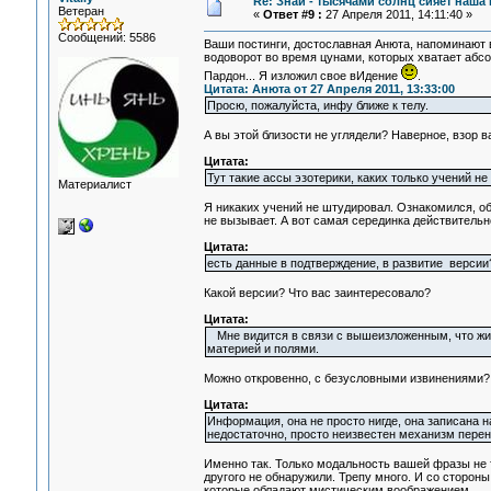
Re: Знай - тысячами солнц сияет наша 
Ветеран
«
Ответ #9 :
27 Апреля 2011, 14:11:40 »
Сообщений: 5586
Ваши постинги, достославная Анюта, напоминают в к
водоворот во время цунами, которых хватает абсол
Пардон... Я изложил свое вИдение
.
Цитата: Анюта от 27 Апреля 2011, 13:33:00
Просю, пожалуйста, инфу ближе к телу.
А вы этой близости не углядели? Наверное, взор 
Цитата:
Тут такие ассы эзотерики, каких только учений н
Материалист
Я никаких учений не штудировал. Ознакомился, об
не вызывает. А вот самая серединка действительно
Цитата:
есть данные в подтверждение, в развитие версии
Какой версии? Что вас заинтересовало?
Цитата:
Мне видится в связи с вышеизложенным, что жизн
материей и полями.
Можно откровенно, с безусловными извинениями? 
Цитата:
Информация, она не просто нигде, она записана
недостаточно, просто неизвестен механизм пере
Именно так. Только модальность вашей фразы не т
другого не обнаружили. Трепу много. И со стороны
которые обладают мистическим воображением.