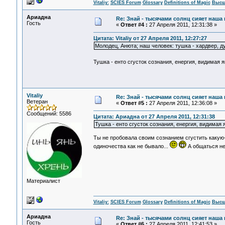
Vitaliy:
SCIES Forum
Glossary
Definitions of Magic
Высш
Ариадна
Re: Знай - тысячами солнц сияет наша 
Гость
«
Ответ #4 :
27 Апреля 2011, 12:31:38 »
Цитата: Vitaliy от 27 Апреля 2011, 12:27:27
Молодец, Анюта; наш человек: тушка - хардвер, ду
Тушка - енто сгусток сознания, енергия, видимая
Vitaliy
Re: Знай - тысячами солнц сияет наша 
Ветеран
«
Ответ #5 :
27 Апреля 2011, 12:36:08 »
Сообщений: 5586
Цитата: Ариадна от 27 Апреля 2011, 12:31:38
Тушка - енто сгусток сознания, енергия, видимая 
Ты не пробовала своим сознанием сгустить какую-
одиночества как не бывало...
А общаться не
Материалист
Vitaliy:
SCIES Forum
Glossary
Definitions of Magic
Высш
Ариадна
Re: Знай - тысячами солнц сияет наша 
Гость
«
Ответ #6 :
27 Апреля 2011, 12:41:53 »