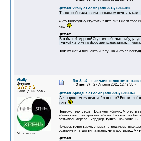
Цитата: Vitaliy от 27 Апреля 2011, 12:36:08
Ты не пробовала своим сознанием сгустить каку
А кто твою тушку сгустил? я што ли? Ежели твоё с
наш
Цитата:
Вот было б здорово! Сгустил себе чью-нибудь туш
тушкой - это не по форумам шарахаться... Норма
Почему же? А воть ента чья тушка и кто её посгу
Vitaliy
Re: Знай - тысячами солнц сияет наша 
Ветеран
«
Ответ #7 :
27 Апреля 2011, 12:49:35 »
Сообщений: 5586
Цитата: Ариадна от 27 Апреля 2011, 12:41:53
А кто твою тушку сгустил? я што ли? Ежели твоё 
наш
Неверно трактуешь... Возьмем яблоню. Что есть в
яблоки - высший уровень яблони. Без них она была
развилось дерево - хардвер, тушка... как хочешь..
Человек точно также: сперва ты родилась, плакала
сознание и ты достигла всего, чего достигла... А ч
Материалист
Цитата: