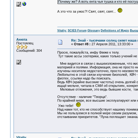
Почему же? А воть ента чья тушка и кто её посгу
А это что за ужос?! Свят, свят, свят...
Vitaliy:
SCIES Forum
Glossary
Definitions of Magic
Высш
Анюта
Re: Знай - тысячами солнц сияет наша 
Постоялец
«
Ответ #8 :
27 Апреля 2011, 13:33:00 »
Сообщений: 304
Просю, пожалуйста, инфу ближе к телу.
Тут такие ассы эзотерики, каких только учений н
Мне видится в связи с вышеизложенным, что жизн
материей и полями. Информация, она не просто н
изучены носители недостаточно, просто неизвест
Любопытно в этой связи изучение биополей, КВЧ -
физтех, ссылки надо бы поискать.
Ведь КВЧ (крайне высокие частоты) очень долгий 
ищщё мельче, читала в СМИ об открытиях, конкрет
Меловые отложения, это ведь бывшие кости, там
Отсутствие - наличие "Творца".
По крайней мере, все высшие эксплуатируют или е
Ужо тебе!
Над нами тот, кто не способствует нашему поним
Мы не пользуемся в полной мере своим разумом, 
отстаивании приоритетов. "Луна поглощает эманаци
Vitaliy