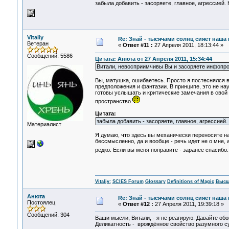
забыла добавить - засоряете, главное, агрессией
Vitaliy
Re: Знай - тысячами солнц сияет наша 
Ветеран
«
Ответ #11 :
27 Апреля 2011, 18:13:44 »
Сообщений: 5586
Цитата: Анюта от 27 Апреля 2011, 15:34:44
Витали, невосприимчивы Вы и засоряете инфопрос
Вы, матушка, ошибаетесь. Просто я постеснялся 
предположения и фантазии. В принципе, это не нау
готовы услышать и критические замечания в свой 
пространство
Цитата:
забыла добавить - засоряете, главное, агрессией
Материалист
Я думаю, что здесь вы механически переносите н
бессмысленно, да и вообще - речь идет не о мне, 
редко. Если вы меня поправите - заранее спасибо. 
Vitaliy:
SCIES Forum
Glossary
Definitions of Magic
Высш
Анюта
Re: Знай - тысячами солнц сияет наша 
Постоялец
«
Ответ #12 :
27 Апреля 2011, 19:39:18 »
Сообщений: 304
Ваши мысли, Витали, - я не реагирую. Давайте обо
Деликатность - врождённое свойство разумного сущ