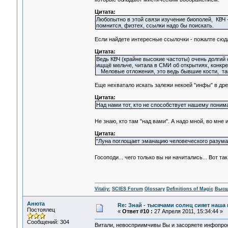
Цитата:
Любопытно в этой связи изучение биополей, КВЧ -
помнится, физтех, ссылки надо бы поискать.
Если найдете интересные ссылочки - пожалте сюд
Цитата:
Ведь КВЧ (крайне высокие частоты) очень долгий 
ищщё мельче, читала в СМИ об открытиях, конкре
Меловые отложения, это ведь бывшие кости, та
Еще нехватало искать залежи некоей "инфы" в древ
Цитата:
Над нами тот, кто не способствует нашему поним
Не знаю, кто там "над вами". А надо мной, во мне и 
Цитата:
"Луна поглощает эманацию человеческого разума" -
Госоподи... чего только вы ни начитались... Вот та
Vitaliy:
SCIES Forum
Glossary
Definitions of Magic
Высш
Анюта
Re: Знай - тысячами солнц сияет наша 
Постоялец
«
Ответ #10 :
27 Апреля 2011, 15:34:44 »
Сообщений: 304
Витали, невосприимчивы Вы и засоряете инфопрос