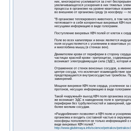
них, многократно усиливается за счет беспрерыв
увеличивающегося ускорения в них тяжелых элеме
процессы в организме на уровне квантовых взаим
во внешнюю от организма среду (в ноосферу — по 
"В организме теплокровного животного, в том чис
«втягивает» в себя когерентные вихревые КВЧ пол
несущими информацию в виде голограмм.
Поступление вихревых КВЧ полей от клеток к сер
Поле во всех капиллярах и венах является индуц
поля осуществляется с усилением в квантовых ус
и миоглобина мышц (в стенках вен).
Движителем крови от периферии в сторону сердца
частицах красной крови -эритроцитах, содержащи
возникает электродвижущая сила (ЭДС), которая и 
Отраженное от стенок венозных сосудов, а именно
центре сосуда, что исключает взаимодействие эри
предотвращаются внутрисосудистые тромбозы. При
завихрений.
Мощное вихревое КВЧ поле сердца, усиленное за 
протонов, несущих информацию в виде голограмм, 
Такой «наружный» выход КВЧ поля организма осущ
же возникает ЭДС в наведенном поле в эритроцита
периферии без турбулентностей и завихрений, одн
более мелким сосудам.
«Раздробление» позволяет и КВЧ полю и ускоряем
организма и входить составной частью в окружаю
ноосферы пополняется не только информацией о к
виде вихревых КВЧ полей."
http://www.glubinnaya.info/science/petrakov/petrakov