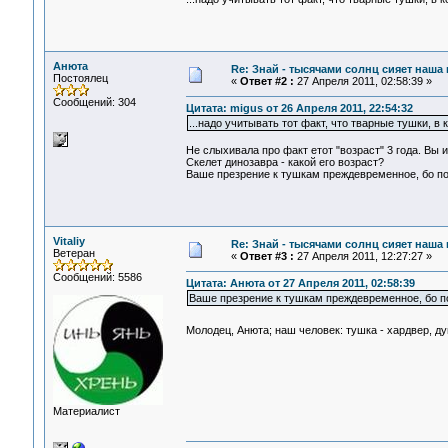
Анюта
Re: Знай - тысячами солнц сияет наша 
Постоялец
«
Ответ #2 :
27 Апреля 2011, 02:58:39 »
Сообщений: 304
Цитата: migus от 26 Апреля 2011, 22:54:32
...надо учитывать тот факт, что тварные тушки, в
Не слыхивала про факт етот "возраст" 3 года. Вы
Скелет динозавра - какой его возраст?
Ваше презрение к тушкам преждевременное, бо по
Vitaliy
Re: Знай - тысячами солнц сияет наша 
Ветеран
«
Ответ #3 :
27 Апреля 2011, 12:27:27 »
Сообщений: 5586
Цитата: Анюта от 27 Апреля 2011, 02:58:39
Ваше презрение к тушкам преждевременное, бо по
Молодец, Анюта; наш человек: тушка - хардвер, ду
Материалист