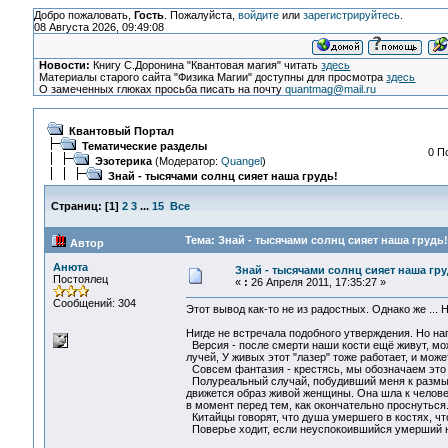
Добро пожаловать,
Гость
. Пожалуйста,
войдите
или
зарегистрируйтесь
.
08 Августа 2026, 09:49:08
Новости:
Книгу С.Доронина "Квантовая магия" читать
здесь
Материалы старого сайта "Физика Магии" доступны для просмотра
здесь
О замеченных глюках просьба писать на почту
quantmag@mail.ru
Квантовый Портал
Тематические разделы
0 П
Эзотерика
(Модератор:
Quangel
)
Знай - тысячами солнц сияет наша грудь!
Страниц:
[
1
]
2
3
...
15
Все
Тема: Знай - тысячами солнц сияет наша грудь!
Автор
Анюта
Знай - тысячами солнц сияет наша гру
Постоялец
«
:
26 Апреля 2011, 17:35:27 »
Сообщений: 304
Этот вывод как-то не из радостных. Однако же ...
Нигде не встречала подобного утверждения. Но на
Версия - после смерти наши кости ещё живут, може
лучей, У живых этот "лазер" тоже работает, и мож
Совсем фантазия - крестясь, мы обозначаем это м
Полуреальный случай, побудивший меня к размышле
движется образ живой женщины. Она шла к человеку
в момент перед тем, как окончательно проснуться
Китайцы говорят, что душа умершего в костях, чт
Поверье ходит, если неуспокоившийся умерший не