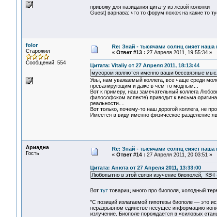
привожу для назидания цитату из левой колонки
Guest] варнава: что то форум похож на какие то ту
folor
Re: Знай - тысячами солнц сияет наша 
Старожил
«
Ответ #13 :
27 Апреля 2011, 19:55:34 »
Сообщений: 554
Цитата: Vitaliy от 27 Апреля 2011, 18:13:44
мусором являются именно ваши бессвязные мысл
Увы, нам уважаемый коллега, все чаще среди мо
превалирующим и даже в чем-то модным...
Вот к примеру, наш замечательный коллега Любовь
философском аспекте) приводит к весьма оригина
реальности....
Вот только, почему-то наш дорогой коллега, не пр
Имеется в виду именно физическое разделение яв
Ариадна
Re: Знай - тысячами солнц сияет наша 
Гость
«
Ответ #14 :
27 Апреля 2011, 20:03:51 »
Цитата: Анюта от 27 Апреля 2011, 13:33:00
Любопытно в этой связи изучение биополей, КВЧ 
Вот
тут
товарищ много про биополя, холодный терм
"С позиций излагаемой гипотезы биополе — это ис
неразрывном единстве несущее информацию иони
излучение. Биополе порождается в «силовых стан