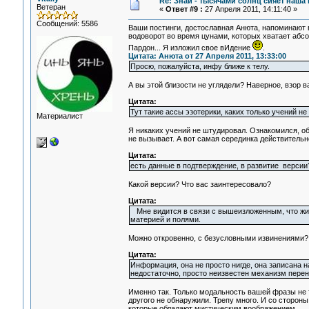
Re: Знай - тысячами солнц сияет наша 
Ветеран
«
Ответ #9 :
27 Апреля 2011, 14:11:40 »
Сообщений: 5586
Ваши постинги, достославная Анюта, напоминают в к
водоворот во время цунами, которых хватает абсол
Пардон... Я изложил свое вИдение
.
Цитата: Анюта от 27 Апреля 2011, 13:33:00
Просю, пожалуйста, инфу ближе к телу.
А вы этой близости не углядели? Наверное, взор 
Цитата:
Тут такие ассы эзотерики, каких только учений н
Материалист
Я никаких учений не штудировал. Ознакомился, об
не вызывает. А вот самая серединка действительно
Цитата:
есть данные в подтверждение, в развитие версии
Какой версии? Что вас заинтересовало?
Цитата:
Мне видится в связи с вышеизложенным, что жизн
материей и полями.
Можно откровенно, с безусловными извинениями? 
Цитата:
Информация, она не просто нигде, она записана
недостаточно, просто неизвестен механизм пере
Именно так. Только модальность вашей фразы не т
другого не обнаружили. Трепу много. И со стороны
которые обладают мистическим воображением.