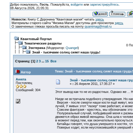
Добро пожаловать,
Гость
. Пожалуйста,
войдите
или
зарегистрируйтесь
.
08 Августа 2026, 21:05:31
Новости:
Книгу С.Доронина "Квантовая магия" читать
здесь
Материалы старого сайта "Физика Магии" доступны для просмотра
здесь
О замеченных глюках просьба писать на почту
quantmag@mail.ru
Квантовый Портал
Тематические разделы
0 По
Эзотерика
(Модератор:
Quangel
)
Знай - тысячами солнц сияет наша грудь!
Страниц:
[
1
]
2
3
...
15
Все
Тема: Знай - тысячами солнц сияет наша грудь!
Автор
Анюта
Знай - тысячами солнц сияет наша гру
Постоялец
«
:
26 Апреля 2011, 17:35:27 »
Сообщений: 304
Этот вывод как-то не из радостных. Однако же ...
Нигде не встречала подобного утверждения. Но на
Версия - после смерти наши кости ещё живут, може
лучей, У живых этот "лазер" тоже работает, и мож
Совсем фантазия - крестясь, мы обозначаем это м
Полуреальный случай, побудивший меня к размышле
движется образ живой женщины. Она шла к человеку
в момент перед тем, как окончательно проснуться
Китайцы говорят, что душа умершего в костях, чт
Поверье ходит, если неуспокоившийся умерший не