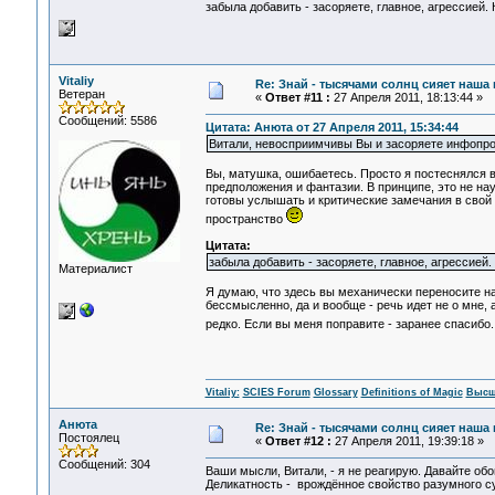
забыла добавить - засоряете, главное, агрессией
Vitaliy
Re: Знай - тысячами солнц сияет наша 
Ветеран
«
Ответ #11 :
27 Апреля 2011, 18:13:44 »
Сообщений: 5586
Цитата: Анюта от 27 Апреля 2011, 15:34:44
Витали, невосприимчивы Вы и засоряете инфопрос
Вы, матушка, ошибаетесь. Просто я постеснялся 
предположения и фантазии. В принципе, это не нау
готовы услышать и критические замечания в свой 
пространство
Цитата:
забыла добавить - засоряете, главное, агрессией
Материалист
Я думаю, что здесь вы механически переносите н
бессмысленно, да и вообще - речь идет не о мне, 
редко. Если вы меня поправите - заранее спасибо. 
Vitaliy:
SCIES Forum
Glossary
Definitions of Magic
Высш
Анюта
Re: Знай - тысячами солнц сияет наша 
Постоялец
«
Ответ #12 :
27 Апреля 2011, 19:39:18 »
Сообщений: 304
Ваши мысли, Витали, - я не реагирую. Давайте обо
Деликатность - врождённое свойство разумного сущ