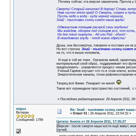
Почему сейчас эта версия замаячила. Прочла у 
Смерть! Старый капитан! В дорогу! Ставь ветр
Нам скучен этот край! О Смерть, скорее в путь
Пусть небо и вода - куда черней чернила,
Знай - тысячами солнц сияет наша грудь!
Обманутым пловцам раскрой свои глубины!
Мы жаждем, обозрев под солнцем все, что есть,
На дно твое нырнуть - Ад или Рай - едино! -
В неведомого глубь - чтоб новое обресть!
Душа, она бессмертна, говорено и поэтами уж не р
Но вот строчка
Знай - тысячами солнц сияет 
на то, что я выше изложила,
И ещё в той же теме . Организм живой, ориентиру
материальный свой образ,. поддерживает его функ
предположить - управляется процесс неким рисую
Учёный Гаряев изучает что-то в этом ключе, волно
Энергетические каналы, точки рефлексотерапии и т
Творец всё ближе. Покарает он меня!
Такое вот огромадное пространство состояний, с 
«
Последнее редактирование: 29 Апреля 2011, 09
migus
Re: Знай - тысячами солнц сияет наша 
Ветеран
«
Ответ #1 :
26 Апреля 2011, 22:54:32 »
Сообщений: 1789
Цитата: Анюта от 26 Апреля 2011, 17:35:27
Версия - после смерти наши кости ещё живут, може
лучей,
...надо учитывать тот факт, что тварные тушки, в