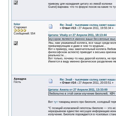
привожу для назидания цитату из левой колонки
Guest] варнава: что то форум похож на какие то ту
folor
Re: Знай - тысячами солнц сияет наша 
Старожил
«
Ответ #13 :
27 Апреля 2011, 19:55:34 »
Сообщений: 554
Цитата: Vitaliy от 27 Апреля 2011, 18:13:44
мусором являются именно ваши бессвязные мысл
Увы, нам уважаемый коллега, все чаще среди мо
превалирующим и даже в чем-то модным...
Вот к примеру, наш замечательный коллега Любовь
философском аспекте) приводит к весьма оригина
реальности....
Вот только, почему-то наш дорогой коллега, не пр
Имеется в виду именно физическое разделение яв
Ариадна
Re: Знай - тысячами солнц сияет наша 
Гость
«
Ответ #14 :
27 Апреля 2011, 20:03:51 »
Цитата: Анюта от 27 Апреля 2011, 13:33:00
Любопытно в этой связи изучение биополей, КВЧ 
Вот
тут
товарищ много про биополя, холодный терм
"С позиций излагаемой гипотезы биополе — это ис
неразрывном единстве несущее информацию иони
излучение. Биополе порождается в «силовых стан