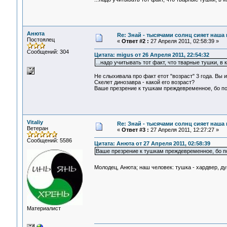
Анюта
Re: Знай - тысячами солнц сияет наша 
Постоялец
«
Ответ #2 :
27 Апреля 2011, 02:58:39 »
Сообщений: 304
Цитата: migus от 26 Апреля 2011, 22:54:32
...надо учитывать тот факт, что тварные тушки, в
Не слыхивала про факт етот "возраст" 3 года. Вы
Скелет динозавра - какой его возраст?
Ваше презрение к тушкам преждевременное, бо по
Vitaliy
Re: Знай - тысячами солнц сияет наша 
Ветеран
«
Ответ #3 :
27 Апреля 2011, 12:27:27 »
Сообщений: 5586
Цитата: Анюта от 27 Апреля 2011, 02:58:39
Ваше презрение к тушкам преждевременное, бо по
Молодец, Анюта; наш человек: тушка - хардвер, ду
Материалист