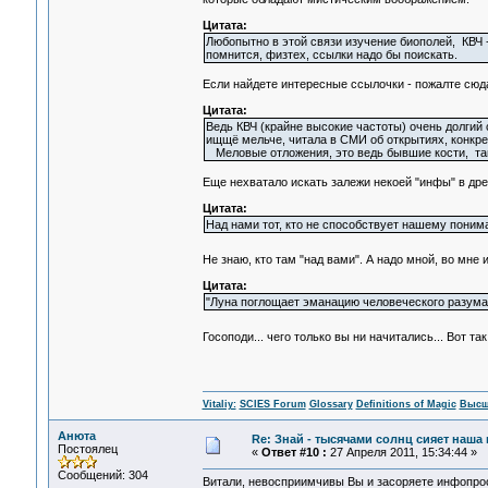
Цитата:
Любопытно в этой связи изучение биополей, КВЧ -
помнится, физтех, ссылки надо бы поискать.
Если найдете интересные ссылочки - пожалте сюд
Цитата:
Ведь КВЧ (крайне высокие частоты) очень долгий 
ищщё мельче, читала в СМИ об открытиях, конкре
Меловые отложения, это ведь бывшие кости, та
Еще нехватало искать залежи некоей "инфы" в древ
Цитата:
Над нами тот, кто не способствует нашему поним
Не знаю, кто там "над вами". А надо мной, во мне и 
Цитата:
"Луна поглощает эманацию человеческого разума" -
Госоподи... чего только вы ни начитались... Вот та
Vitaliy:
SCIES Forum
Glossary
Definitions of Magic
Высш
Анюта
Re: Знай - тысячами солнц сияет наша 
Постоялец
«
Ответ #10 :
27 Апреля 2011, 15:34:44 »
Сообщений: 304
Витали, невосприимчивы Вы и засоряете инфопрос