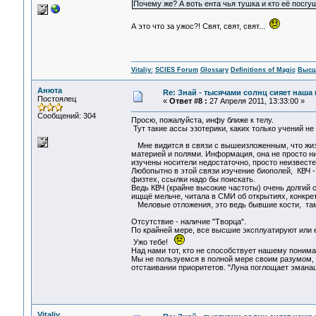
Почему же? А воть ента чья тушка и кто её посгу
А это что за ужос?! Свят, свят, свят...
Vitaliy:
SCIES Forum
Glossary
Definitions of Magic
Высш
Анюта
Re: Знай - тысячами солнц сияет наша 
Постоялец
«
Ответ #8 :
27 Апреля 2011, 13:33:00 »
Сообщений: 304
Просю, пожалуйста, инфу ближе к телу.
Тут такие ассы эзотерики, каких только учений н
Мне видится в связи с вышеизложенным, что жизн
материей и полями. Информация, она не просто н
изучены носители недостаточно, просто неизвест
Любопытно в этой связи изучение биополей, КВЧ -
физтех, ссылки надо бы поискать.
Ведь КВЧ (крайне высокие частоты) очень долгий 
ищщё мельче, читала в СМИ об открытиях, конкрет
Меловые отложения, это ведь бывшие кости, там
Отсутствие - наличие "Творца".
По крайней мере, все высшие эксплуатируют или е
Ужо тебе!
Над нами тот, кто не способствует нашему поним
Мы не пользуемся в полной мере своим разумом, 
отстаивании приоритетов. "Луна поглощает эманаци
Vitaliy