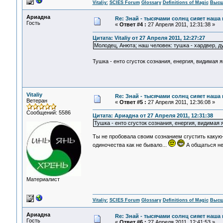
Vitaliy:
SCIES Forum
Glossary
Definitions of Magic
Высш
Ариадна
Re: Знай - тысячами солнц сияет наша 
Гость
«
Ответ #4 :
27 Апреля 2011, 12:31:38 »
Цитата: Vitaliy от 27 Апреля 2011, 12:27:27
Молодец, Анюта; наш человек: тушка - хардвер, ду
Тушка - енто сгусток сознания, енергия, видимая
Vitaliy
Re: Знай - тысячами солнц сияет наша 
Ветеран
«
Ответ #5 :
27 Апреля 2011, 12:36:08 »
Сообщений: 5586
Цитата: Ариадна от 27 Апреля 2011, 12:31:38
Тушка - енто сгусток сознания, енергия, видимая 
Ты не пробовала своим сознанием сгустить какую-
одиночества как не бывало...
А общаться не
Материалист
Vitaliy:
SCIES Forum
Glossary
Definitions of Magic
Высш
Ариадна
Re: Знай - тысячами солнц сияет наша 
Гость
«
Ответ #6 :
27 Апреля 2011, 12:41:53 »