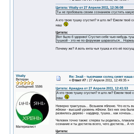
Цитата: Vitaliy от 27 Апреля 2011, 12:36:08
Ты не пробовала своим сознанием сгустить каку
А кто твою тушку сгустил? я што ли? Ежели твоё с
наш
Цитата:
Вот было б здорово! Сгустил себе чью-нибудь туш
тушкой - это не по форумам шарахаться... Норма
Почему же? А воть ента чья тушка и кто её посгу
Vitaliy
Re: Знай - тысячами солнц сияет наша 
Ветеран
«
Ответ #7 :
27 Апреля 2011, 12:49:35 »
Сообщений: 5586
Цитата: Ариадна от 27 Апреля 2011, 12:41:53
А кто твою тушку сгустил? я што ли? Ежели твоё 
наш
Неверно трактуешь... Возьмем яблоню. Что есть в
яблоки - высший уровень яблони. Без них она была
развилось дерево - хардвер, тушка... как хочешь..
Человек точно также: сперва ты родилась, плакала
сознание и ты достигла всего, чего достигла... А ч
Материалист
Цитата: