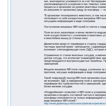
них, многократно усиливается за счет беспрерыв
увеличивающегося ускорения в них тяжелых элеме
процессы в организме на уровне квантовых взаим
во внешнюю от организма среду (в ноосферу — по 
"В организме теплокровного животного, в том чис
«втягивает» в себя когерентные вихревые КВЧ пол
несущими информацию в виде голограмм.
Поступление вихревых КВЧ полей от клеток к сер
Поле во всех капиллярах и венах является индуц
поля осуществляется с усилением в квантовых ус
и миоглобина мышц (в стенках вен).
Движителем крови от периферии в сторону сердца
частицах красной крови -эритроцитах, содержащи
возникает электродвижущая сила (ЭДС), которая и 
Отраженное от стенок венозных сосудов, а именно
центре сосуда, что исключает взаимодействие эри
предотвращаются внутрисосудистые тромбозы. При
завихрений.
Мощное вихревое КВЧ поле сердца, усиленное за 
протонов, несущих информацию в виде голограмм, 
Такой «наружный» выход КВЧ поля организма осущ
же возникает ЭДС в наведенном поле в эритроцита
периферии без турбулентностей и завихрений, одн
более мелким сосудам.
«Раздробление» позволяет и КВЧ полю и ускоряем
организма и входить составной частью в окружаю
ноосферы пополняется не только информацией о к
виде вихревых КВЧ полей."
http://www.glubinnaya.info/science/petrakov/petrakov