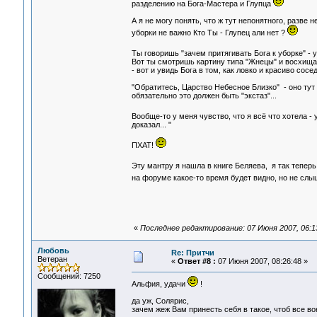
разделению на Бога-Мастера и Глупца
А я не могу понять, что ж тут непонятного, разве
уборки не важно Кто Ты - Глупец али нет ?
Ты говоришь "зачем притягивать Бога к уборке" -
Вот ты смотришь картину типа "Жнецы" и восхищае
- вот и увидь Бога в том, как ловко и красиво сосе
"Обратитесь, Царство Небесное Близко" - оно тут 
обязательно это должен быть "экстаз"...
Вообще-то у меня чувство, что я всё что хотела -
доказал... "
ПХАТ!
Эту мантру я нашла в книге Беляева, я так теперь 
на форуме какое-то время будет видно, но не сл
«
Последнее редактирование: 07 Июня 2007, 06:13:
Любовь
Re: Притчи
Ветеран
«
Ответ #8 :
07 Июня 2007, 08:26:48 »
Сообщений: 7250
Альфия, удачи
!
да уж, Солярис,
зачем жеж Вам принесть себя в такое, чтоб все во