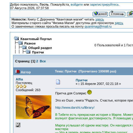
Добро пожаловать,
Гость
. Пожалуйста,
войдите
или
зарегистрируйтесь
.
07 Августа 2026, 07:37:58
Новости:
Книгу С.Доронина "Квантовая магия" читать
здесь
Материалы старого сайта "Физика Магии" доступны для просмотра
здесь
О замеченных глюках просьба писать на почту
quantmag@mail.ru
Квантовый Портал
Разное
0 Пользователей и 1 Гост
Общий раздел
Притчи
Страниц:
[
1
]
2
Все
Тема: Притчи (Прочитано 100698 раз)
Автор
Alfia
Притчи
Постоялец
«
:
15 Апреля 2007, 02:21:18 »
Сообщений: 263
Притча для Солярис
Это из Ошо , книга "Радость. Счастье, которое при
http://www.darshi.ru/library/
В Тибете есть прекрасная история о Марпе. Может
волнует фактическая достоверность. Я помещаю уд
Марпа услышал об одном мастере. Он находился в 
мастера:
— Что я теперь должен делать? Мастер сказал: