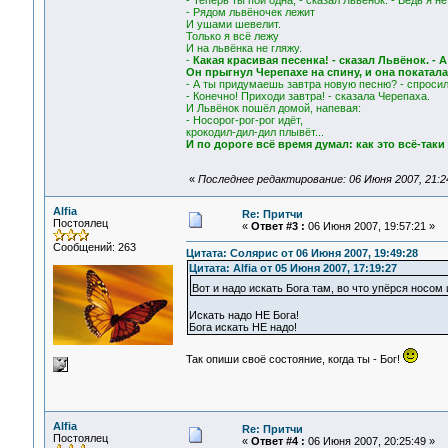
- Теперь ты пой одна, - сказал Львёнок. - Ведь я н
- Рядом львёночек лежит
И ушами шевелит.
Только я всё лежу
И на львёнка не гляжу.
-
Какая красивая песенка! - сказал Львёнок. - А
Он прыгнул Черепахе на спину, и она покатала
- А ты придумаешь завтра новую песню? - спросил
- Конечно! Приходи завтра! - сказала Черепаха.
И Львёнок пошёл домой, напевая:
- Носорог-рог-рог идёт,
крокодил-дил-дил плывёт...
И по дороге всё время думал: как это всё-таки
«
Последнее редактирование: 06 Июня 2007, 21:24:
Alfia
Re: Притчи
Постоялец
«
Ответ #3 :
06 Июня 2007, 19:57:21 »
Сообщений: 263
Цитата: Солярис от 06 Июня 2007, 19:49:28
Цитата: Alfia от 05 Июня 2007, 17:19:27
Вот и надо искать Бога там, во что упёрся носом
Искать надо НЕ Бога!
Бога искать НЕ надо!
Так опиши своё состояние, когда ты - Бог!
Alfia
Re: Притчи
Постоялец
«
Ответ #4 :
06 Июня 2007, 20:25:49 »