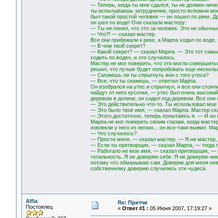
— Теперь, когда ты мне сдался, ты не должен ниче
ты испытываешь затруднение, просто вспомни мое 
был такой простой человек — он пошел по реке. Д
он шел по воде! Они сказали мастеру:
— Ты не понял, что это за человек. Это не обычный
— Что?! — сказал мастер.
Все они прибежали к реке, а Марпа ходил по воде, 
— В чем твой секрет?
— Какой секрет? — сказал Марпа. — Это тот самый
ходить по воде», и это случилось.
Мастер не мог поверить, что это могло совершитьс
решил, что лучше будет попробовать еще нескольк
— Сможешь ли ты спрыгнуть вон с того утеса?
— Все, что ты скажешь, — ответил Марпа.
Он взобрался на утес и спрыгнул, и все они стоял
найдут от него кусочки, — утес был очень высокий
деревом в долине, он сидел под деревом. Все они 
— Это действительно что-то. Ты использовал мое
— Это было твое имя, — сказал Марпа. Мастер ск
— Этого достаточно, теперь попытаюсь я. — И он ш
Марпа не мог поверить своим глазам, когда мастер
извлекли у него из легких... он все-таки выжил. Ма
— Что случилось?
— Прости меня, — сказал мастер. — Я не мастер, 
— Если ты притворщик, — сказал Марпа, — тогда 
— Работало не мое имя, — сказал притворщик, — 
тотальность. Я не доверяю себе. Я не доверяю ни
потому что обманываю сам. Доверие для меня нев
собственному доверию случились эти чудеса.
Alfia
Re: Притчи
Постоялец
«
Ответ #1 :
05 Июня 2007, 17:19:27 »