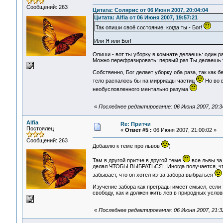
Сообщений: 263
Цитата: Солярис от 06 Июня 2007, 20:04:04
Цитата: Alfia от 06 Июня 2007, 19:57:21
Так опиши своё состояние, когда ты - Бог!
Или Я или Бог!
Опиши - вот ты уборку в комнате делаешь: один ра
Можно перефразировать: первый раз Ты делаешь уб
Собственно, Бог делает уборку оба раза, так как 
тело распалось бы на мирриады частиц
Но во в
необусловленного ментально разума
«
Последнее редактирование: 06 Июня 2007, 20:34:
Alfia
Re: Притчи
Постоялец
«
Ответ #5 :
06 Июня 2007, 21:00:02 »
Сообщений: 263
Добавлю к теме про львов
)
Там в другой притче в другой теме
все львы за 
делал ЧТОБЫ ВЫБРАТЬСЯ . Иногда получается, что
забывает, что он хотел из-за забора выбраться
Изучение забора как преграды имеет смысл, если
свободу, как и должен жить лев в природных усло
«
Последнее редактирование: 06 Июня 2007, 21:32: