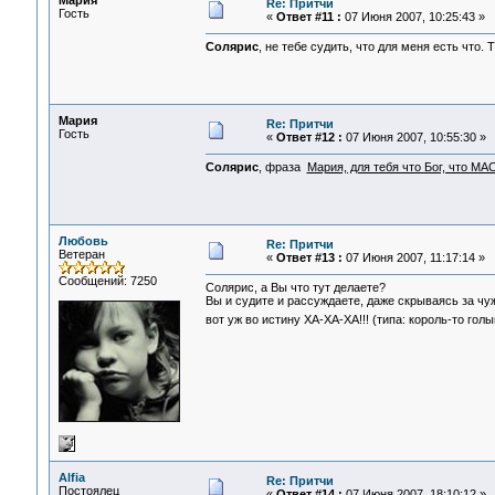
Мария
Re: Притчи
Гость
«
Ответ #11 :
07 Июня 2007, 10:25:43 »
Солярис
, не тебе судить, что для меня есть что
Мария
Re: Притчи
Гость
«
Ответ #12 :
07 Июня 2007, 10:55:30 »
Солярис
, фраза
Мария, для тебя что Бог, что М
Любовь
Re: Притчи
Ветеран
«
Ответ #13 :
07 Июня 2007, 11:17:14 »
Сообщений: 7250
Солярис, а Вы что тут делаете?
Вы и судите и рассуждаете, даже скрываясь за чу
вот уж во истину ХА-ХА-ХА!!! (типа: король-то гол
Alfia
Re: Притчи
Постоялец
«
Ответ #14 :
07 Июня 2007, 18:10:12 »