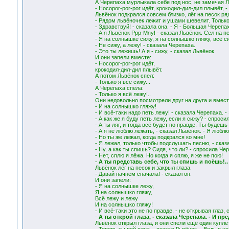
А Черепаха мурлыкала себе под нос, не замечая Л
- Носорог-рог-рог идёт, крокодил-дил-дил плывёт, 
Львёнок подкрался совсем близко, лёг на песок р
- Рядом львёночек лежит и ушами шевелит. Только 
- Здравствуй! - сказала она. - Я - Большая Черепах
- А я Львёнок Ррр-Мяу! - сказал Львёнок. Сел на пе
- Я на солнышке сижу, я на солнышко гляжу, всё с
- Не сижу, а лежу! - сказала Черепаха.
- Это ты лежишь! А я - сижу, - сказал Львёнок.
И они запели вместе:
- Носорог-рог-рог идёт,
крокодил-дил-дил плывёт.
А потом Львёнок спел:
- Только я всё сижу...
А Черепаха спела:
- Только я всё лежу!..
Они недовольно посмотрели друг на друга и вмест
- И на солнышко гляжу!
- И всё-таки надо петь лежу! - сказала Черепаха. -
- А как же я буду петь лежу, если я сижу? - спроси
- А ты ляг, и тогда всё будет по правде. Ты будешь
- А я не люблю лежать, - сказал Львёнок. - Я люблю
- Но ты же лежал, когда подкрался ко мне!
- Я лежал, только чтобы подслушать песню, - сказ
- Ну, а как ты спишь? Сидя, что ли? - спросила Че
- Нет, сплю я лёжа. Но когда я сплю, я же не пою!
-
А ты представь себе, что ты спишь и поёшь!..
Львёнок лёг на песок и закрыл глаза.
- Давай начнём сначала! - сказал он.
И они запели:
- Я на солнышке лежу,
Я на солнышко гляжу,
Всё лежу и лежу
И на солнышко гляжу!
- И всё-таки это не по правде, - не открывая глаз,
-
А ты открой глаза, - сказала Черепаха. - И п
Львёнок открыл глаза, и они спели ещё один куплет