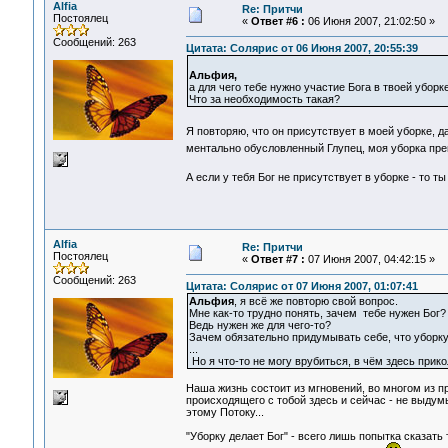
Alfia
Re: Притчи
Постоялец
«
Ответ #6 :
06 Июня 2007, 21:02:50 »
Сообщений: 263
Цитата: Солярис от 06 Июня 2007, 20:55:39
Альфия,
а для чего тебе нужно участие Бога в твоей уборк
Что за необходимость такая?
Я повторяю, что он присутствует в моей уборке, 
ментально обусловленный Глупец, моя уборка пр
А если у тебя Бог не присутствует в уборке - то т
Alfia
Re: Притчи
Постоялец
«
Ответ #7 :
07 Июня 2007, 04:42:15 »
Сообщений: 263
Цитата: Солярис от 07 Июня 2007, 01:07:41
Альфия
, я всё же повторю свой вопрос.
Мне как-то трудно понять, зачем тебе нужен Бог?
Ведь нужен же для чего-то?
Зачем обязательно придумывать себе, что уборку
...
Но я что-то не могу врубиться, в чём здесь прико
Наша жизнь состоит из мгновений, во многом из п
происходящего с тобой здесь и сейчас - не выдум
этому Потоку...
"Уборку делает Бог" - всего лишь попытка сказать 