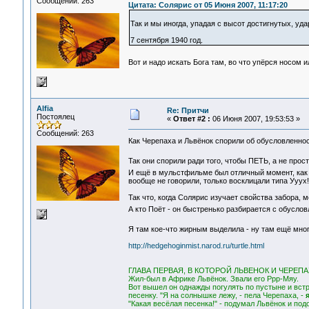
Сообщений: 263
Цитата: Солярис от 05 Июня 2007, 11:17:20
Так и мы иногда, упадая с высот достигнутых, у
7 сентября 1940 год.
Вот и надо искать Бога там, во что упёрся носом 
Alfia
Re: Притчи
Постоялец
«
Ответ #2 :
06 Июня 2007, 19:53:53 »
Сообщений: 263
Как Черепаха и Львёнок спорили об обусловленно
Так они спорили ради того, чтобы ПЕТЬ, а не про
И ещё в мульстфильме был отличный момент, как 
вообще не говорили, только восклицали типа Ууух!
Так что, когда Солярис изучает свойства забора, 
А кто Поёт - он быстренько разбирается с обусл
Я там кое-что жирным выделила - ну там ещё мно
http://hedgehoginmist.narod.ru/turtle.html
ГЛАВА ПЕРВАЯ, В КОТОРОЙ ЛЬВЕНОК И ЧЕРЕ
Жил-был в Африке Львёнок. Звали его Ррр-Мяу.
Вот вышел он однажды погулять по пустыне и вст
песенку. "Я на солнышке лежу, - пела Черепаха, -
"Какая весёлая песенка!" - подумал Львёнок и под