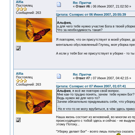
Alfia
Re: Притчи
Постоялец
«
Ответ #6 :
06 Июня 2007, 21:02:50 »
Сообщений: 263
Цитата: Солярис от 06 Июня 2007, 20:55:39
Альфия,
а для чего тебе нужно участие Бога в твоей уборк
Что за необходимость такая?
Я повторяю, что он присутствует в моей уборке, 
ментально обусловленный Глупец, моя уборка пр
А если у тебя Бог не присутствует в уборке - то т
Alfia
Re: Притчи
Постоялец
«
Ответ #7 :
07 Июня 2007, 04:42:15 »
Сообщений: 263
Цитата: Солярис от 07 Июня 2007, 01:07:41
Альфия
, я всё же повторю свой вопрос.
Мне как-то трудно понять, зачем тебе нужен Бог?
Ведь нужен же для чего-то?
Зачем обязательно придумывать себе, что уборку
...
Но я что-то не могу врубиться, в чём здесь прико
Наша жизнь состоит из мгновений, во многом из п
происходящего с тобой здесь и сейчас - не выдум
этому Потоку...
"Уборку делает Бог" - всего лишь попытка сказать 