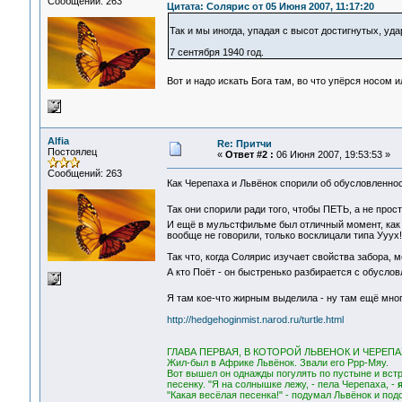
Сообщений: 263
Цитата: Солярис от 05 Июня 2007, 11:17:20
Так и мы иногда, упадая с высот достигнутых, у
7 сентября 1940 год.
Вот и надо искать Бога там, во что упёрся носом 
Alfia
Re: Притчи
Постоялец
«
Ответ #2 :
06 Июня 2007, 19:53:53 »
Сообщений: 263
Как Черепаха и Львёнок спорили об обусловленно
Так они спорили ради того, чтобы ПЕТЬ, а не про
И ещё в мульстфильме был отличный момент, как 
вообще не говорили, только восклицали типа Ууух!
Так что, когда Солярис изучает свойства забора, 
А кто Поёт - он быстренько разбирается с обусл
Я там кое-что жирным выделила - ну там ещё мно
http://hedgehoginmist.narod.ru/turtle.html
ГЛАВА ПЕРВАЯ, В КОТОРОЙ ЛЬВЕНОК И ЧЕРЕ
Жил-был в Африке Львёнок. Звали его Ррр-Мяу.
Вот вышел он однажды погулять по пустыне и вст
песенку. "Я на солнышке лежу, - пела Черепаха, -
"Какая весёлая песенка!" - подумал Львёнок и под