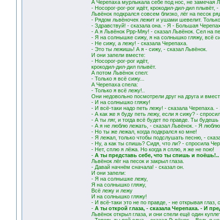
А Черепаха мурлыкала себе под нос, не замечая Л
- Носорог-рог-рог идёт, крокодил-дил-дил плывёт, 
Львёнок подкрался совсем близко, лёг на песок р
- Рядом львёночек лежит и ушами шевелит. Только 
- Здравствуй! - сказала она. - Я - Большая Черепах
- А я Львёнок Ррр-Мяу! - сказал Львёнок. Сел на пе
- Я на солнышке сижу, я на солнышко гляжу, всё с
- Не сижу, а лежу! - сказала Черепаха.
- Это ты лежишь! А я - сижу, - сказал Львёнок.
И они запели вместе:
- Носорог-рог-рог идёт,
крокодил-дил-дил плывёт.
А потом Львёнок спел:
- Только я всё сижу...
А Черепаха спела:
- Только я всё лежу!..
Они недовольно посмотрели друг на друга и вмест
- И на солнышко гляжу!
- И всё-таки надо петь лежу! - сказала Черепаха. -
- А как же я буду петь лежу, если я сижу? - спроси
- А ты ляг, и тогда всё будет по правде. Ты будешь
- А я не люблю лежать, - сказал Львёнок. - Я люблю
- Но ты же лежал, когда подкрался ко мне!
- Я лежал, только чтобы подслушать песню, - сказ
- Ну, а как ты спишь? Сидя, что ли? - спросила Че
- Нет, сплю я лёжа. Но когда я сплю, я же не пою!
-
А ты представь себе, что ты спишь и поёшь!..
Львёнок лёг на песок и закрыл глаза.
- Давай начнём сначала! - сказал он.
И они запели:
- Я на солнышке лежу,
Я на солнышко гляжу,
Всё лежу и лежу
И на солнышко гляжу!
- И всё-таки это не по правде, - не открывая глаз,
-
А ты открой глаза, - сказала Черепаха. - И п
Львёнок открыл глаза, и они спели ещё один куплет