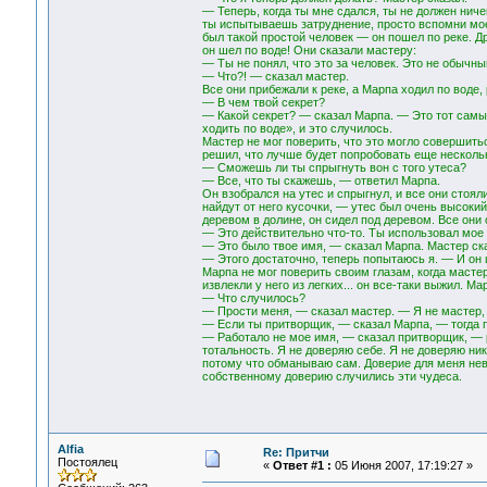
— Теперь, когда ты мне сдался, ты не должен ниче
ты испытываешь затруднение, просто вспомни мое 
был такой простой человек — он пошел по реке. Д
он шел по воде! Они сказали мастеру:
— Ты не понял, что это за человек. Это не обычный
— Что?! — сказал мастер.
Все они прибежали к реке, а Марпа ходил по воде, 
— В чем твой секрет?
— Какой секрет? — сказал Марпа. — Это тот самый
ходить по воде», и это случилось.
Мастер не мог поверить, что это могло совершитьс
решил, что лучше будет попробовать еще нескольк
— Сможешь ли ты спрыгнуть вон с того утеса?
— Все, что ты скажешь, — ответил Марпа.
Он взобрался на утес и спрыгнул, и все они стоял
найдут от него кусочки, — утес был очень высокий
деревом в долине, он сидел под деревом. Все они 
— Это действительно что-то. Ты использовал мое
— Это было твое имя, — сказал Марпа. Мастер ск
— Этого достаточно, теперь попытаюсь я. — И он ш
Марпа не мог поверить своим глазам, когда мастер
извлекли у него из легких... он все-таки выжил. Ма
— Что случилось?
— Прости меня, — сказал мастер. — Я не мастер, 
— Если ты притворщик, — сказал Марпа, — тогда 
— Работало не мое имя, — сказал притворщик, — 
тотальность. Я не доверяю себе. Я не доверяю ни
потому что обманываю сам. Доверие для меня нев
собственному доверию случились эти чудеса.
Alfia
Re: Притчи
Постоялец
«
Ответ #1 :
05 Июня 2007, 17:19:27 »