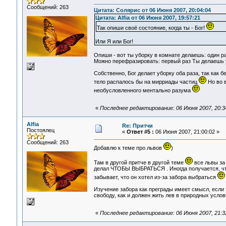
Сообщений: 263
Цитата: Солярис от 06 Июня 2007, 20:04:04
Цитата: Alfia от 06 Июня 2007, 19:57:21
Так опиши своё состояние, когда ты - Бог!
Или Я или Бог!
Опиши - вот ты уборку в комнате делаешь: один ра
Можно перефразировать: первый раз Ты делаешь уб
Собственно, Бог делает уборку оба раза, так как 
тело распалось бы на мирриады частиц
Но во в
необусловленного ментально разума
«
Последнее редактирование: 06 Июня 2007, 20:34:
Alfia
Re: Притчи
Постоялец
«
Ответ #5 :
06 Июня 2007, 21:00:02 »
Сообщений: 263
Добавлю к теме про львов
)
Там в другой притче в другой теме
все львы за 
делал ЧТОБЫ ВЫБРАТЬСЯ . Иногда получается, что
забывает, что он хотел из-за забора выбраться
Изучение забора как преграды имеет смысл, если
свободу, как и должен жить лев в природных усло
«
Последнее редактирование: 06 Июня 2007, 21:32: