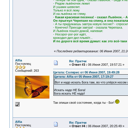
- Теперь ты пой одна, - сказал Львёнок. - Ведь я н
- Рядом львёночек лежит
И ушами шевелит.
Только я всё лежу
И на львёнка не гляжу.
-
Какая красивая песенка! - сказал Львёнок. - А
Он прыгнул Черепахе на спину, и она покатала
- А ты придумаешь завтра новую песню? - спросил
- Конечно! Приходи завтра! - сказала Черепаха.
И Львёнок пошёл домой, напевая:
- Носорог-рог-рог идёт,
крокодил-дил-дил плывёт...
И по дороге всё время думал: как это всё-таки
«
Последнее редактирование: 06 Июня 2007, 21:24:
Alfia
Re: Притчи
Постоялец
«
Ответ #3 :
06 Июня 2007, 19:57:21 »
Сообщений: 263
Цитата: Солярис от 06 Июня 2007, 19:49:28
Цитата: Alfia от 05 Июня 2007, 17:19:27
Вот и надо искать Бога там, во что упёрся носом
Искать надо НЕ Бога!
Бога искать НЕ надо!
Так опиши своё состояние, когда ты - Бог!
Alfia
Re: Притчи
Постоялец
«
Ответ #4 :
06 Июня 2007, 20:25:49 »