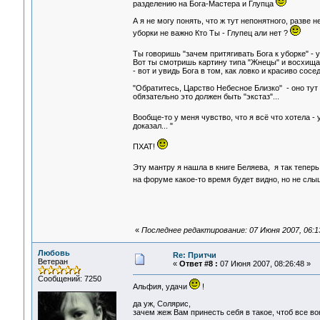
разделению на Бога-Мастера и Глупца
А я не могу понять, что ж тут непонятного, разве
уборки не важно Кто Ты - Глупец али нет ?
Ты говоришь "зачем притягивать Бога к уборке" -
Вот ты смотришь картину типа "Жнецы" и восхищае
- вот и увидь Бога в том, как ловко и красиво сосе
"Обратитесь, Царство Небесное Близко" - оно тут 
обязательно это должен быть "экстаз"...
Вообще-то у меня чувство, что я всё что хотела -
доказал... "
ПХАТ!
Эту мантру я нашла в книге Беляева, я так теперь 
на форуме какое-то время будет видно, но не сл
«
Последнее редактирование: 07 Июня 2007, 06:13:
Любовь
Re: Притчи
Ветеран
«
Ответ #8 :
07 Июня 2007, 08:26:48 »
Сообщений: 7250
Альфия, удачи
!
да уж, Солярис,
зачем жеж Вам принесть себя в такое, чтоб все во