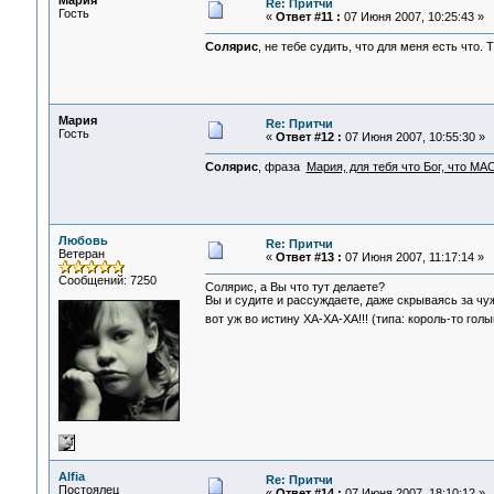
Мария
Re: Притчи
Гость
«
Ответ #11 :
07 Июня 2007, 10:25:43 »
Солярис
, не тебе судить, что для меня есть что
Мария
Re: Притчи
Гость
«
Ответ #12 :
07 Июня 2007, 10:55:30 »
Солярис
, фраза
Мария, для тебя что Бог, что М
Любовь
Re: Притчи
Ветеран
«
Ответ #13 :
07 Июня 2007, 11:17:14 »
Сообщений: 7250
Солярис, а Вы что тут делаете?
Вы и судите и рассуждаете, даже скрываясь за чу
вот уж во истину ХА-ХА-ХА!!! (типа: король-то гол
Alfia
Re: Притчи
Постоялец
«
Ответ #14 :
07 Июня 2007, 18:10:12 »