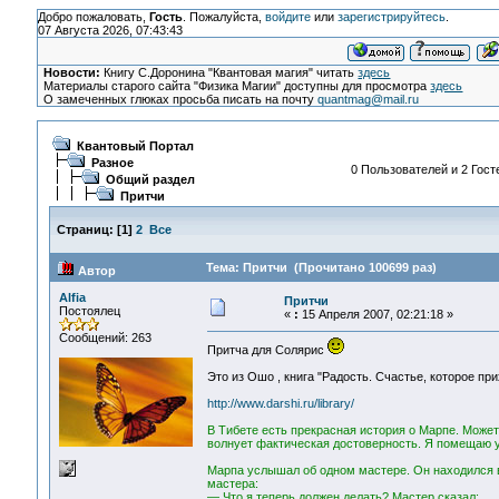
Добро пожаловать,
Гость
. Пожалуйста,
войдите
или
зарегистрируйтесь
.
07 Августа 2026, 07:43:43
Новости:
Книгу С.Доронина "Квантовая магия" читать
здесь
Материалы старого сайта "Физика Магии" доступны для просмотра
здесь
О замеченных глюках просьба писать на почту
quantmag@mail.ru
Квантовый Портал
Разное
0 Пользователей и 2 Гост
Общий раздел
Притчи
Страниц:
[
1
]
2
Все
Тема: Притчи (Прочитано 100699 раз)
Автор
Alfia
Притчи
Постоялец
«
:
15 Апреля 2007, 02:21:18 »
Сообщений: 263
Притча для Солярис
Это из Ошо , книга "Радость. Счастье, которое при
http://www.darshi.ru/library/
В Тибете есть прекрасная история о Марпе. Может
волнует фактическая достоверность. Я помещаю уд
Марпа услышал об одном мастере. Он находился в 
мастера:
— Что я теперь должен делать? Мастер сказал: