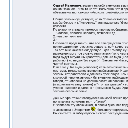
Сергей Иванович
, возьму на себя смелость выск
общих законах - "что-то не то". Возможно, что я п
объективности, психологии\психиатрии\нейрологии
Общие законы существуют, но их "сложность\прост
как бы близости к "источнику", или насколько "бл
близости..
По аналогии с вашим прмером про паукообразных 
1. человек, чеволек, кеволеч, лочевек и тд
2. чел, леч, ечл, елч
3. ч
Позвольте представить, что все эти существа отно
не неходится никто из этих существ, но Ч качеств
Так вот, мне кажется следующее - для 1го вида су
изложения могут оч сильно отличаться (то, о чем 
вида будут актуальны (работать) для 2го вида (чел
работают) но не для 3го вида (ч). Законы же Ч всег
чистой системы..
И все же у 1го вида (чеволека) есть возможность 
системы, только качественно приближенные. И дл
законы, кот работаеют и для всех трех видов. Там
к которой чеволек являлся бы внешним наблюдателе
говоря, от чеволека не должно остаться вообще н
(максимально запутанном) и "что там дальше" - в
уже не человеки и даже не ч (возможно Будда, Хри
законов бессмысленно..
Данные "фантазии" базируются на моей логике пред
попыталась изложить то, что "знаю".
Я записала эту свою мысль в своем дневнике пару
знакомсвом с Эвереттом
) больше утвердилась
Вы считаете, я заблуждаюсь в своих рассуждениях 