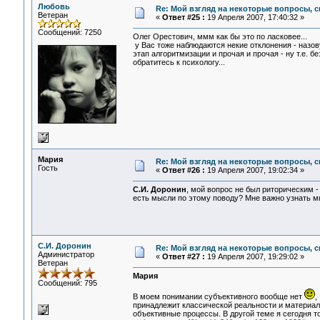
Любовь
Re: Мой взгляд на некоторые вопросы, 
Ветеран
«
Ответ #25 :
19 Апреля 2007, 17:40:32 »
Сообщений: 7250
Олег Орестович, ммм как бы это по ласковее...
у Вас тоже наблюдаются некие отклонения - назову
этап алгоритмизации и прочая и прочая - ну т.е. б
обратитесь к психологу...
Мария
Re: Мой взгляд на некоторые вопросы, 
Гость
«
Ответ #26 :
19 Апреля 2007, 19:02:34 »
С.И. Доронин
, мой вопрос не был риторическим -
есть мысли по этому поводу? Мне важно узнать мн
С.И. Доронин
Re: Мой взгляд на некоторые вопросы, 
Администратор
«
Ответ #27 :
19 Апреля 2007, 19:29:02 »
Ветеран
Мария
Сообщений: 795
В моем понимании субъективного вообще нет
,
принадлежит классической реальности и материаль
объективные процессы. В другой теме я сегодня то