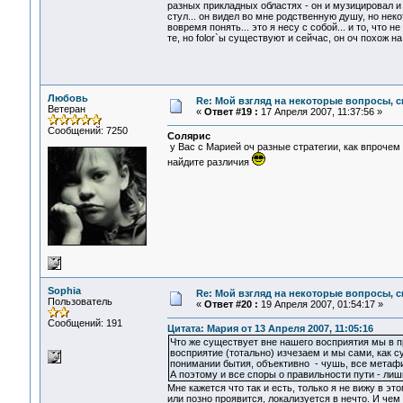
разных прикладных областях - он и музицировал и
стул... он видел во мне родственную душу, но не
вовремя понять... это я несу с собой... и то, что 
те, но folor`ы существуют и сейчас, он оч похож на 
Любовь
Re: Мой взгляд на некоторые вопросы, 
Ветеран
«
Ответ #19 :
17 Апреля 2007, 11:37:56 »
Сообщений: 7250
Солярис
у Вас с Марией оч разные стратегии, как впрочем и 
найдите различия
Sophia
Re: Мой взгляд на некоторые вопросы, 
Пользователь
«
Ответ #20 :
19 Апреля 2007, 01:54:17 »
Сообщений: 191
Цитата: Мария от 13 Апреля 2007, 11:05:16
Что же существует вне нашего восприятия мы в п
восприятие (тотально) изчезаем и мы сами, как 
понимании бытия, объективно - чушь, все метафиз
А поэтому и все споры о правильности пути - ли
Мне кажется что так и есть, только я не вижу в эт
или позно проявится, локализуется в нечто. И чем