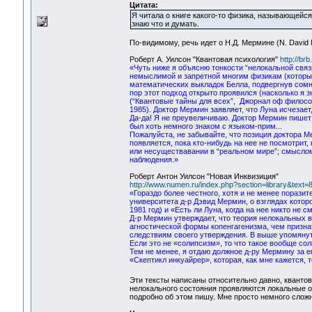
Цитата:
Я читала о книге какого-то физика, называющейся 
знаю что и думать.
По-видимому, речь идет о Н.Д. Мермине (N. David 
Роберт А. Уилсон "Квантовая психология"
http://br
«Чуть ниже я объясню тонкости “нелокальной связ
немыслимой и запретной многим физикам (которые
математических выкладок Белла, подвергнув сомн
пор этот подход открыто проявился (насколько я 
(“Квантовые тайны для всех”, Джорнал оф философи,
1985). Доктор Мермин заявляет, что Луна исчезает,
Да-да! Я не преувеличиваю. Доктор Мермин пишет: 
был хоть немного знаком с языком-прим...
Пожалуйста, не забывайте, что позиция доктора М
появляется, пока кто-нибудь на нее не посмотри
или несуществавании в “реальном мире”; смыслом
наблюдения.»
Роберт Антон Уилсон "Новая Инквизиция"
http://www.numen.ru/index.php?section=library&text
«Гораздо более честного, хотя и не менее порази
университета д-р Дэвид Мермин, о взглядах котор
1981 год) и «Есть ли Луна, когда на нее никто не с
Д-р Мермин утверждает, что теория нелокальных 
агностической формы копенгагенизма, чем признат
следствиям своего утверждения. В выше упомянуты
Если это не «солипсизм», то что такое вообще со
Тем не менее, я отдаю должное д-ру Мермину за е
«Скептикл инкуайрер», которая, как мне кажется, 
Эти тексты написаны относительно давно, квантов
нелокального состояния проявляются локальные о
подробно об этом пишу. Мне просто немного сложн