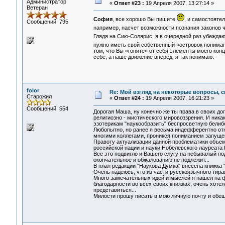
Администратор
«
Ответ #23 :
19 Апреля 2007, 13:27:14 »
Ветеран
София
, все хорошо Вы пишите
, и самостояте
Сообщений: 795
например, насчет возможности познания законов ч
Глядя на Сию-Солярис, я в очередной раз убеждаю
нужно иметь свой собственный «островок пониман
том, что Вы «гоните» от себя элементы моего конц
себе, а наше движение вперед, я так понимаю.
folor
Re: Мой взгляд на некоторые вопросы, 
Старожил
«
Ответ #24 :
19 Апреля 2007, 16:21:23 »
Сообщений: 554
Дорогая Маша, ну конечно же ты права в своих дог
религиозно - мистического мировоззрения. И ника
эзотерикам "наукообразить" беспросветную бели
Любопытно, но ранее я весьма индефферентно отно
многими коллегами, проникся пониманием запущен
Правоту актуализации данной проблематики объе
российской нации и науки Нобелевского лауреата 
Все это подвигло и Вашего слугу на небывалый по
окончательное и обжалованию не подлежит...
В план редакции "Наукова Думка" внесена кни
Очень надеюсь, что из части русскоязычного тираж
Много замечательных идей и мыслей я нашел на 
благодарности во всех своих книжках, очень хотел
представиться...
Милости прошу писать в мою личную почту и обе