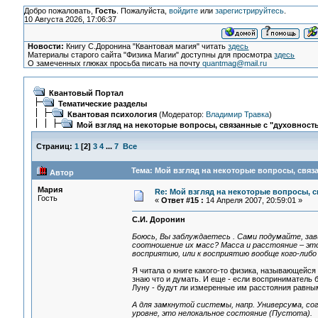
Добро пожаловать,
Гость
. Пожалуйста,
войдите
или
зарегистрируйтесь
.
10 Августа 2026, 17:06:37
Новости:
Книгу С.Доронина "Квантовая магия" читать
здесь
Материалы старого сайта "Физика Магии" доступны для просмотра
здесь
О замеченных глюках просьба писать на почту
quantmag@mail.ru
Квантовый Портал
Тематические разделы
Квантовая психология
(Модератор:
Владимир Травка
)
Мой взгляд на некоторые вопросы, связанные с "духовност
Страниц:
1
[
2
]
3
4
...
7
Все
Тема: Мой взгляд на некоторые вопросы, связ
Автор
Мария
Re: Мой взгляд на некоторые вопросы, 
Гость
«
Ответ #15 :
14 Апреля 2007, 20:59:01 »
С.И. Доронин
Боюсь, Вы заблуждаетесь . Сами подумайте, зав
соотношение их масс? Масса и расстояние – эт
восприятию, или к восприятию вообще кого-либо
Я читала о книге какого-то физика, называющейся "
знаю что и думать. И еще - если восприниматель 
Луну - будут ли измеренные им расстояния равны
А для замкнутой системы, напр. Универсума, с
уровне, это нелокальное состояние (Пустота).