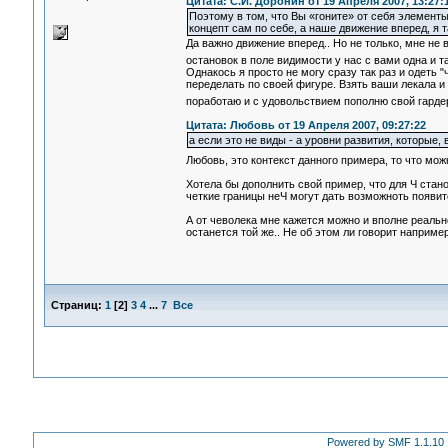
Цитата: С.И. Доронин от 19 Апреля 2007, 13:27:
Поэтому в том, что Вы «гоните» от себя элементы
концепт сам по себе, а наше движение вперед, я 
Да важно движение вперед.. Но не только, мне не 
остановок в поле видимости у нас с вами одна и т
Однакось я просто не могу сразу так раз и одеть "
переделать по своей фигуре. Взять ваши лекала и
поработаю и с удовольствием пополню свой гард
Цитата: Любовь от 19 Апреля 2007, 09:27:22
а если это не виды - а уровни развития, которые,
Любовь, это контекст данного примера, то что мож
Хотела бы дополнить свой пример, что для Ч стан
четкие границы неЧ могут дать возможноть появит
А от чеволека мне кажется можно и вполне реально
останется той же.. Не об этом ли говорит наприм
Страниц:
1
[
2
]
3
4
...
7
Все
Powered by SMF 1.1.10