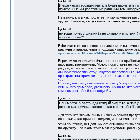
Цитата:
И еще - если восприниматель будет пролетать по
измеренные им расстояния равными тем, которые
Не важно, кто и как пролетает, и как измеряет рас
другую. Главное, что
у самой системы
есть данна
Цитата:
но тогда почему физики (а не физики и мистики! 
относительно"?
В физике тоже есть свои направления и различны
различных направления и подхода к описанию реал
option=com_smf&Itemid=34&topic=59.msg483#msg4
Впрочем «полевики» сейчас постепенно приближа
пространстве-времени. Можно посмотреть неплох
раздел, который так и называется: «Пространство-
«Многие теоретики струн внутренне согласны с Э
пространства-времени — это нечто такое, от чего,
<…>
На сегодняшний день многие из нас убеждены, что 
есть много примеров, указывающих на то, что ча
крупномасштабной концепцией.»
Цитата:
Понимаете, в Кастанеде каждый видит то, с чем у
просто как некую аллегорию, для того, чтобы был
Для того, кто знаком лишь с классическими предст
иначе как аллегории, он, видимо, и не может тракт
этим понятиям, нет для них объективной физическ
по-другому – за всем этим можно увидеть реальну
Цитата: