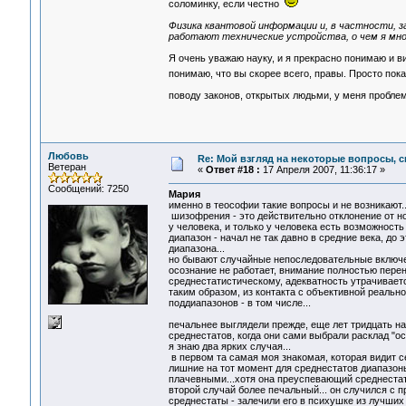
соломинку, если честно
Физика квантовой информации и, в частности, за
работают технические устройства, о чем я мног
Я очень уважаю науку, и я прекрасно понимаю и в
понимаю, что вы скорее всего, правы. Просто пока
поводу законов, открытых людьми, у меня пробле
Любовь
Re: Мой взгляд на некоторые вопросы, 
Ветеран
«
Ответ #18 :
17 Апреля 2007, 11:36:17 »
Сообщений: 7250
Мария
именно в теософии такие вопросы и не возникают..
шизофрения - это действительно отклонение от но
у человека, и только у человека есть возможность
диапазон - начал не так давно в средние века, до
диапазона...
но бывают случайные непоследовательные включени
осознание не работает, внимание полностью пере
среднестатистическому, адекватность утрачиваетс
таким образом, из контакта с объективной реальн
поддиапазонов - в том числе...
печальнее выглядели прежде, еще лет тридцать н
среднестатов, когда они сами выбрали расклад "осо
я знаю два ярких случая...
в первом та самая моя знакомая, которая видит с
лишние на тот момент для среднестатов диапазоны
плачевными...хотя она преуспевающий среднестат.
второй случай более печальный... он случился с 
среднестаты - залечили его в психушке из лучших