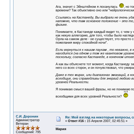
Ага, значит с Эйнштейном я лоханулась
, но т
времени? Так объективно оно или "нейрологически
Ссылаясь на Кастанеду, Вы выбрали не очень удач
напомню, что там основное положение – это то,
физике.
Понимаете, в Кастанеде каждый видит то, с чем у 
как некую аллегорию, для того, чтобы было нагляд
Орла на самом деле - не существует, это просто 
пожелания миру спокойной ночи".
Если вернуться к нашим паукам , то неважно, в 
находится (на одном и том же квантовом уровне)
поскольку, согласно Кастанеде, в конечном итог
А как вы объяснете тот момент, когда Кастанеду 
него со всех сторон, и он почувствовал, что умир
Даже в тех мирах, или диапазонах эманаций, в к
всеобщие, они справедливы для энергий любого в
уровней Реальности.
Я понимаю смысл вашей фразы, но не понимаю по
всеобщими для всех уровней Реальности?
С.И. Доронин
Re: Мой взгляд на некоторые вопросы, 
Администратор
«
Ответ #16 :
15 Апреля 2007, 02:45:51 »
Ветеран
Мария
Сообщений: 795