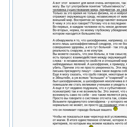
А вот этот момент для меня очень интересен, так 
могу. Вы тут употребили понятие "объективность".
человека существование мира, предметов, их сво
Только за это время не только физика, но и нейро
отражает окружающую среду, независимую от живо
внешний мир. Восприятие не представляет внешню
К чему я это все говорю? Потому что в последнее
Во-первых, в каждом человеке есть некое деление 
Во-вторых, норма, по моему глубокому убеждению, е
котором находится большинство.
А обнаружила я то, что шизофреники, например, с
всего лишь шизоаффективный синдром, это не бол
совершенно здоровы, а кто тут больной - так это д
реальность снаружи, а не изнутри.
Вы можете сказать, что они больны, в том смысле,
есть процесс взаимодействия между окружающей 
слова - в независимости свойств и отношений ми
наблюдаемых явлений. А шизофреник, к примеру, мо
убить. Причем это не просто уверенность. Эти лю
письма президенту пишут - сама такое видела собс
Еще я могу сказать, что грубо говоря, некоторые 
и Эйнштейн, а уж всяких "вспышек" и "озарений" с
был шизофреником, а шизофрения неизлечима в при
помешали им стать великими учеными и увидеть ми
А еще я тут недавно подумала, что и субъетивное
психиатрия) так и не возникла бы. Это значит, чт
возникнуть само по себе - оно также является ре
Просто вы говорите о системах отсчета так, слов
Возьмите продвинутого олигофрена - у которого н
нормально не может, он просто
не понимает
этих 
что он понимает гораздо больше вашего
Чтобы не показаться вам черезчур всё усложняюще
от магии. В итоге единственное отличие, которое 
критериев, по которым мы можем назвать нечто о