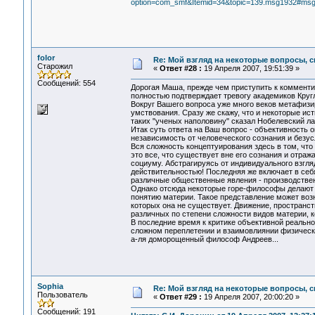
option=com_smf&Itemid=34&topic=139.msg1932#ms
folor
Re: Мой взгляд на некоторые вопросы, 
Старожил
«
Ответ #28 :
19 Апреля 2007, 19:51:39 »
Сообщений: 554
Дорогая Маша, прежде чем приступить к комментир
полностью подтверждает тревогу академиков Кругл
Вокруг Вашего вопроса уже много веков метафи
умствования. Сразу же скажу, что и некоторые ис
таких "ученых наполовину" сказал Нобелевский л
Итак суть ответа на Ваш вопрос - объективность
независимость от человеческого сознания и без
Вся сложность концептуирования здесь в том, что
это все, что существует вне его сознания и отра
социуму. Абстрагируясь от индивидуального взгля
действительностью! Последняя же включает в себя
различные общественные явления - производственн
Однако отсюда некоторые горе-философы делают 
понятию материи. Такое представление может возн
которых она не существует. Движение, пространств
различных по степени сложности видов материи, к
В последние время к критике объективной реально
сложном переплетении и взаимовлиянии физически
а-ля доморощенный философ Андреев...
Sophia
Re: Мой взгляд на некоторые вопросы, 
Пользователь
«
Ответ #29 :
19 Апреля 2007, 20:00:20 »
Сообщений: 191