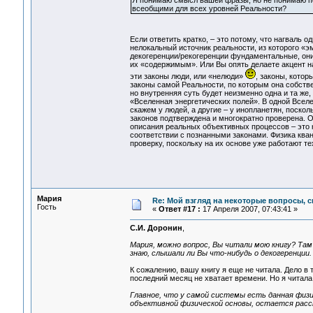
Я понимаю смысл вашей фразы, но не понимаю по
всеобщими для всех уровней Реальности?
Если ответить кратко, – это потому, что нагваль 
нелокальный источник реальности, из которого «э
декогеренции/рекогеренции фундаментальные, они
их «содержимым». Или Вы опять делаете акцент на
эти законы люди, или «нелюди»
, законы, котор
законы самой Реальности, по которым она собстве
но внутренняя суть будет неизменно одна и та же,
«Вселенная энергетических полей». В одной Вселен
скажем у людей, а другие – у инопланетян, поскол
законов подтверждена и многократно проверена. О
описания реальных объективных процессов – это к
соответствии с познанными законами. Физика кван
проверку, поскольку на их основе уже работают те
Мария
Re: Мой взгляд на некоторые вопросы, 
Гость
«
Ответ #17 :
17 Апреля 2007, 07:43:41 »
С.И. Доронин
,
Мария, можно вопрос, Вы читали мою книгу? Там
знаю, слышали ли Вы что-нибудь о декогеренции.
К сожалению, вашу книгу я еще не читала. Дело в т
последний месяц не хватает времени. Но я читала
Главное, что у самой системы есть данная физ
объективной физической основы, остается расс