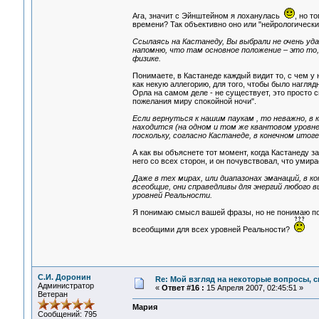
Ага, значит с Эйнштейном я лоханулась
, но т
времени? Так объективно оно или "нейрологически
Ссылаясь на Кастанеду, Вы выбрали не очень удач
напомню, что там основное положение – это то,
физике.
Понимаете, в Кастанеде каждый видит то, с чем у 
как некую аллегорию, для того, чтобы было нагляд
Орла на самом деле - не существует, это просто 
пожелания миру спокойной ночи".
Если вернуться к нашим паукам , то неважно, в 
находится (на одном и том же квантовом уровне)
поскольку, согласно Кастанеде, в конечном итог
А как вы объяснете тот момент, когда Кастанеду 
него со всех сторон, и он почувствовал, что умир
Даже в тех мирах, или диапазонах эманаций, в к
всеобщие, они справедливы для энергий любого в
уровней Реальности.
Я понимаю смысл вашей фразы, но не понимаю по
всеобщими для всех уровней Реальности?
С.И. Доронин
Re: Мой взгляд на некоторые вопросы, 
Администратор
«
Ответ #16 :
15 Апреля 2007, 02:45:51 »
Ветеран
Мария
Сообщений: 795