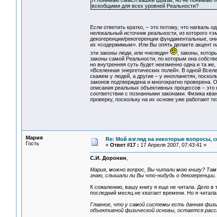
Я понимаю смысл вашей фразы, но не понимаю по
всеобщими для всех уровней Реальности?
Если ответить кратко, – это потому, что нагваль 
нелокальный источник реальности, из которого «э
декогеренции/рекогеренции фундаментальные, они
их «содержимым». Или Вы опять делаете акцент на
эти законы люди, или «нелюди»
, законы, котор
законы самой Реальности, по которым она собстве
но внутренняя суть будет неизменно одна и та же,
«Вселенная энергетических полей». В одной Вселен
скажем у людей, а другие – у инопланетян, поскол
законов подтверждена и многократно проверена. О
описания реальных объективных процессов – это к
соответствии с познанными законами. Физика кван
проверку, поскольку на их основе уже работают те
Мария
Re: Мой взгляд на некоторые вопросы, 
Гость
«
Ответ #17 :
17 Апреля 2007, 07:43:41 »
С.И. Доронин
,
Мария, можно вопрос, Вы читали мою книгу? Там
знаю, слышали ли Вы что-нибудь о декогеренции.
К сожалению, вашу книгу я еще не читала. Дело в т
последний месяц не хватает времени. Но я читала
Главное, что у самой системы есть данная физ
объективной физической основы, остается расс