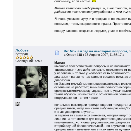
соломинку, если честно
Физика квантовой информации и, в частности, за
работают технические устройства, о чем я мног
Я очень уважаю науку, и я прекрасно понимаю и в
понимаю, что вы скорее всего, правы. Просто пока
поводу законов, открытых людьми, у меня пробле
Любовь
Re: Мой взгляд на некоторые вопросы, 
Ветеран
«
Ответ #18 :
17 Апреля 2007, 11:36:17 »
Сообщений: 7250
Мария
именно в теософии такие вопросы и не возникают..
шизофрения - это действительно отклонение от но
у человека, и только у человека есть возможность
диапазон - начал не так давно в средние века, до
диапазона...
но бывают случайные непоследовательные включени
осознание не работает, внимание полностью пере
среднестатистическому, адекватность утрачиваетс
таким образом, из контакта с объективной реальн
поддиапазонов - в том числе...
печальнее выглядели прежде, еще лет тридцать н
среднестатов, когда они сами выбрали расклад "осо
я знаю два ярких случая...
в первом та самая моя знакомая, которая видит с
лишние на тот момент для среднестатов диапазоны
плачевными...хотя она преуспевающий среднестат.
второй случай более печальный... он случился с 
среднестаты - залечили его в психушке из лучших