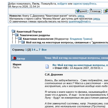
Добро пожаловать,
Гость
. Пожалуйста,
войдите
или
зарегистрируйтесь
.
08 Августа 2026, 21:54:14
Новости:
Книгу С.Доронина "Квантовая магия" читать
здесь
Материалы старого сайта "Физика Магии" доступны для просмотра
здесь
О замеченных глюках просьба писать на почту
quantmag@mail.ru
Квантовый Портал
Тематические разделы
Квантовая психология
(Модератор:
Владимир Травка
)
Мой взгляд на некоторые вопросы, связанные с "духовност
Страниц:
1
[
2
]
3
4
...
7
Все
Тема: Мой взгляд на некоторые вопросы, связ
Автор
Мария
Re: Мой взгляд на некоторые вопросы, 
Гость
«
Ответ #15 :
14 Апреля 2007, 20:59:01 »
С.И. Доронин
Боюсь, Вы заблуждаетесь . Сами подумайте, зав
соотношение их масс? Масса и расстояние – эт
восприятию, или к восприятию вообще кого-либо
Я читала о книге какого-то физика, называющейся "
знаю что и думать. И еще - если восприниматель 
Луну - будут ли измеренные им расстояния равны
А для замкнутой системы, напр. Универсума, с
уровне, это нелокальное состояние (Пустота).