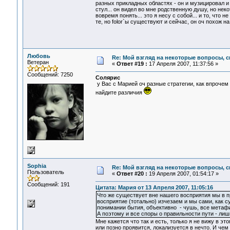
разных прикладных областях - он и музицировал и
стул... он видел во мне родственную душу, но не
вовремя понять... это я несу с собой... и то, что 
те, но folor`ы существуют и сейчас, он оч похож на 
Любовь
Re: Мой взгляд на некоторые вопросы, 
Ветеран
«
Ответ #19 :
17 Апреля 2007, 11:37:56 »
Сообщений: 7250
Солярис
у Вас с Марией оч разные стратегии, как впрочем и 
найдите различия
Sophia
Re: Мой взгляд на некоторые вопросы, 
Пользователь
«
Ответ #20 :
19 Апреля 2007, 01:54:17 »
Сообщений: 191
Цитата: Мария от 13 Апреля 2007, 11:05:16
Что же существует вне нашего восприятия мы в п
восприятие (тотально) изчезаем и мы сами, как 
понимании бытия, объективно - чушь, все метафиз
А поэтому и все споры о правильности пути - ли
Мне кажется что так и есть, только я не вижу в эт
или позно проявится, локализуется в нечто. И чем