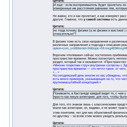
Цитата:
И еще - если восприниматель будет пролетать по
измеренные им расстояния равными тем, которые
Не важно, кто и как пролетает, и как измеряет рас
другую. Главное, что
у самой системы
есть данна
Цитата:
но тогда почему физики (а не физики и мистики! 
относительно"?
В физике тоже есть свои направления и различны
различных направления и подхода к описанию реал
option=com_smf&Itemid=34&topic=59.msg483#msg4
Впрочем «полевики» сейчас постепенно приближа
пространстве-времени. Можно посмотреть неплох
раздел, который так и называется: «Пространство-
«Многие теоретики струн внутренне согласны с Э
пространства-времени — это нечто такое, от чего,
<…>
На сегодняшний день многие из нас убеждены, что 
есть много примеров, указывающих на то, что ча
крупномасштабной концепцией.»
Цитата:
Понимаете, в Кастанеде каждый видит то, с чем у
просто как некую аллегорию, для того, чтобы был
Для того, кто знаком лишь с классическими предст
иначе как аллегории, он, видимо, и не может тракт
этим понятиям, нет для них объективной физическ
по-другому – за всем этим можно увидеть реальну
Цитата: