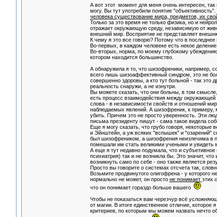
А вот этот момент для меня очень интересен, так 
могу. Вы тут употребили понятие "объективность".
человека существование мира, предметов, их сво
Только за это время не только физика, но и нейро
отражает окружающую среду, независимую от живо
внешний мир. Восприятие не представляет внешню
К чему я это все говорю? Потому что в последнее
Во-первых, в каждом человеке есть некое деление 
Во-вторых, норма, по моему глубокому убеждению, е
котором находится большинство.
А обнаружила я то, что шизофреники, например, с
всего лишь шизоаффективный синдром, это не бол
совершенно здоровы, а кто тут больной - так это д
реальность снаружи, а не изнутри.
Вы можете сказать, что они больны, в том смысле,
есть процесс взаимодействия между окружающей 
слова - в независимости свойств и отношений ми
наблюдаемых явлений. А шизофреник, к примеру, мо
убить. Причем это не просто уверенность. Эти лю
письма президенту пишут - сама такое видела собс
Еще я могу сказать, что грубо говоря, некоторые 
и Эйнштейн, а уж всяких "вспышек" и "озарений" с
был шизофреником, а шизофрения неизлечима в при
помешали им стать великими учеными и увидеть ми
А еще я тут недавно подумала, что и субъетивное
психиатрия) так и не возникла бы. Это значит, чт
возникнуть само по себе - оно также является ре
Просто вы говорите о системах отсчета так, слов
Возьмите продвинутого олигофрена - у которого н
нормально не может, он просто
не понимает
этих 
что он понимает гораздо больше вашего
Чтобы не показаться вам черезчур всё усложняюще
от магии. В итоге единственное отличие, которое 
критериев, по которым мы можем назвать нечто о