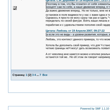
Цитата: С.И. Доронин от 19 Апреля 2007, 13:27:
Поэтому в том, что Вы «гоните» от себя элементы
концепт сам по себе, а наше движение вперед, я 
Да важно движение вперед.. Но не только, мне не 
остановок в поле видимости у нас с вами одна и т
Однакось я просто не могу сразу так раз и одеть "
переделать по своей фигуре. Взять ваши лекала и
поработаю и с удовольствием пополню свой гард
Цитата: Любовь от 19 Апреля 2007, 09:27:22
а если это не виды - а уровни развития, которые,
Любовь, это контекст данного примера, то что мож
Хотела бы дополнить свой пример, что для Ч стан
четкие границы неЧ могут дать возможноть появит
А от чеволека мне кажется можно и вполне реально
останется той же.. Не об этом ли говорит наприм
Страниц:
1
[
2
]
3
4
...
7
Все
Powered by SMF 1.1.10