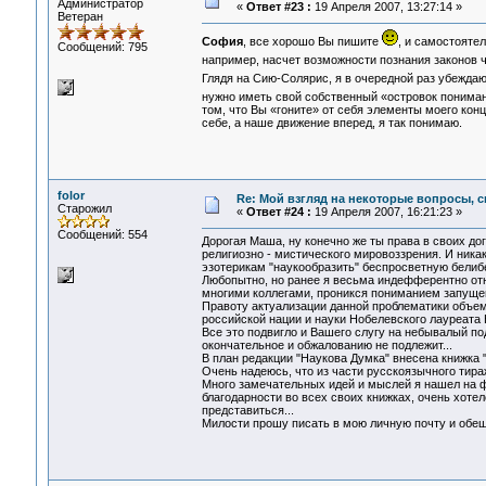
Администратор
«
Ответ #23 :
19 Апреля 2007, 13:27:14 »
Ветеран
София
, все хорошо Вы пишите
, и самостояте
Сообщений: 795
например, насчет возможности познания законов ч
Глядя на Сию-Солярис, я в очередной раз убеждаю
нужно иметь свой собственный «островок пониман
том, что Вы «гоните» от себя элементы моего конц
себе, а наше движение вперед, я так понимаю.
folor
Re: Мой взгляд на некоторые вопросы, 
Старожил
«
Ответ #24 :
19 Апреля 2007, 16:21:23 »
Сообщений: 554
Дорогая Маша, ну конечно же ты права в своих дог
религиозно - мистического мировоззрения. И ника
эзотерикам "наукообразить" беспросветную бели
Любопытно, но ранее я весьма индефферентно отно
многими коллегами, проникся пониманием запущен
Правоту актуализации данной проблематики объе
российской нации и науки Нобелевского лауреата 
Все это подвигло и Вашего слугу на небывалый по
окончательное и обжалованию не подлежит...
В план редакции "Наукова Думка" внесена кни
Очень надеюсь, что из части русскоязычного тираж
Много замечательных идей и мыслей я нашел на 
благодарности во всех своих книжках, очень хотел
представиться...
Милости прошу писать в мою личную почту и обе