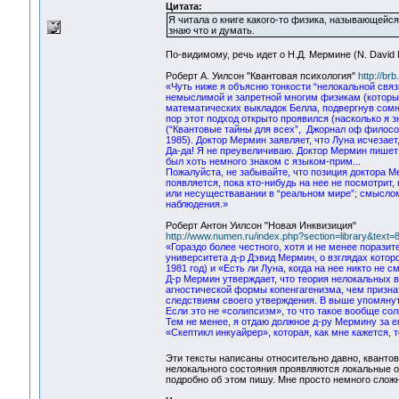
Цитата:
Я читала о книге какого-то физика, называющейся 
знаю что и думать.
По-видимому, речь идет о Н.Д. Мермине (N. David 
Роберт А. Уилсон "Квантовая психология"
http://br
«Чуть ниже я объясню тонкости “нелокальной связ
немыслимой и запретной многим физикам (которые
математических выкладок Белла, подвергнув сомн
пор этот подход открыто проявился (насколько я 
(“Квантовые тайны для всех”, Джорнал оф философи,
1985). Доктор Мермин заявляет, что Луна исчезает,
Да-да! Я не преувеличиваю. Доктор Мермин пишет: 
был хоть немного знаком с языком-прим...
Пожалуйста, не забывайте, что позиция доктора М
появляется, пока кто-нибудь на нее не посмотри
или несуществавании в “реальном мире”; смыслом
наблюдения.»
Роберт Антон Уилсон "Новая Инквизиция"
http://www.numen.ru/index.php?section=library&text
«Гораздо более честного, хотя и не менее порази
университета д-р Дэвид Мермин, о взглядах котор
1981 год) и «Есть ли Луна, когда на нее никто не с
Д-р Мермин утверждает, что теория нелокальных 
агностической формы копенгагенизма, чем признат
следствиям своего утверждения. В выше упомянуты
Если это не «солипсизм», то что такое вообще со
Тем не менее, я отдаю должное д-ру Мермину за е
«Скептикл инкуайрер», которая, как мне кажется, 
Эти тексты написаны относительно давно, квантов
нелокального состояния проявляются локальные о
подробно об этом пишу. Мне просто немного сложн