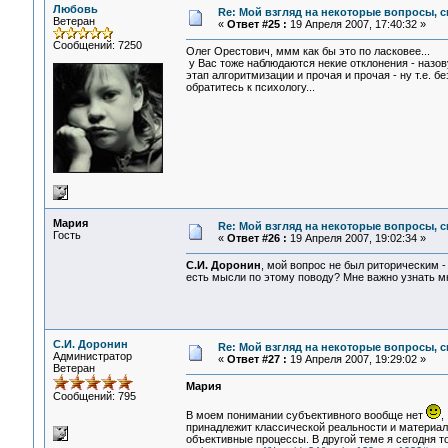
Любовь
Re: Мой взгляд на некоторые вопросы, 
Ветеран
«
Ответ #25 :
19 Апреля 2007, 17:40:32 »
Сообщений: 7250
Олег Орестович, ммм как бы это по ласковее...
у Вас тоже наблюдаются некие отклонения - назову
этап алгоритмизации и прочая и прочая - ну т.е. б
обратитесь к психологу...
Мария
Re: Мой взгляд на некоторые вопросы, 
Гость
«
Ответ #26 :
19 Апреля 2007, 19:02:34 »
С.И. Доронин
, мой вопрос не был риторическим -
есть мысли по этому поводу? Мне важно узнать мн
С.И. Доронин
Re: Мой взгляд на некоторые вопросы, 
Администратор
«
Ответ #27 :
19 Апреля 2007, 19:29:02 »
Ветеран
Мария
Сообщений: 795
В моем понимании субъективного вообще нет
,
принадлежит классической реальности и материаль
объективные процессы. В другой теме я сегодня то