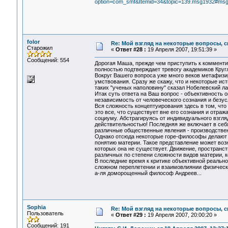
option=com_smf&Itemid=34&topic=139.msg1932#ms
folor
Re: Мой взгляд на некоторые вопросы, 
Старожил
«
Ответ #28 :
19 Апреля 2007, 19:51:39 »
Сообщений: 554
Дорогая Маша, прежде чем приступить к комментир
полностью подтверждает тревогу академиков Кругл
Вокруг Вашего вопроса уже много веков метафи
умствования. Сразу же скажу, что и некоторые ис
таких "ученых наполовину" сказал Нобелевский л
Итак суть ответа на Ваш вопрос - объективность
независимость от человеческого сознания и без
Вся сложность концептуирования здесь в том, что
это все, что существует вне его сознания и отра
социуму. Абстрагируясь от индивидуального взгля
действительностью! Последняя же включает в себя
различные общественные явления - производственн
Однако отсюда некоторые горе-философы делают 
понятию материи. Такое представление может возн
которых она не существует. Движение, пространств
различных по степени сложности видов материи, к
В последние время к критике объективной реально
сложном переплетении и взаимовлиянии физически
а-ля доморощенный философ Андреев...
Sophia
Re: Мой взгляд на некоторые вопросы, 
Пользователь
«
Ответ #29 :
19 Апреля 2007, 20:00:20 »
Сообщений: 191