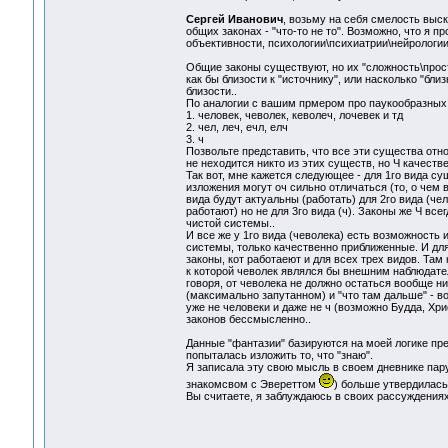
Сергей Иванович
, возьму на себя смелость выск
общих законах - "что-то не то". Возможно, что я п
объективности, психологии\психиатрии\нейрологии
Общие законы существуют, но их "сложность\прост
как бы близости к "источнику", или насколько "бл
близости..
По аналогии с вашим прмером про паукообразных 
1. человек, чеволек, кеволеч, лочевек и тд
2. чел, леч, ечл, елч
3. ч
Позвольте представить, что все эти существа отно
не неходится никто из этих существ, но Ч качеств
Так вот, мне кажется следующее - для 1го вида су
изложения могут оч сильно отличаться (то, о чем 
вида будут актуальны (работать) для 2го вида (чел
работают) но не для 3го вида (ч). Законы же Ч всег
чистой системы..
И все же у 1го вида (чеволека) есть возможность 
системы, только качественно приближенные. И дл
законы, кот работаеют и для всех трех видов. Там
к которой чеволек являлся бы внешним наблюдателе
говоря, от чеволека не должно остаться вообще н
(максимально запутанном) и "что там дальше" - в
уже не человеки и даже не ч (возможно Будда, Хри
законов бессмысленно..
Данные "фантазии" базируются на моей логике пред
попыталась изложить то, что "знаю".
Я записала эту свою мысль в своем дневнике пару
знакомсвом с Эвереттом
) больше утвердилась
Вы считаете, я заблуждаюсь в своих рассуждениях 