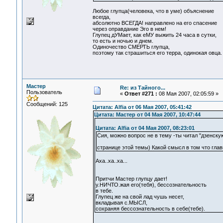
Любое глупца(человека, что в уме) объяснение
всегда,
абсолютно ВСЕГДА! направлено на его спасение
через оправдание Эго в нем!
Глупец дУМает, как еМУ выжить 24 часа в сутки,
то есть и ночью и днем.
Одиночество СМЕРТЬ глупца,
поэтому так страшиться его терра, одинокая овца.
Мастер
Re: из Тайного...
Пользователь
«
Ответ #271 :
08 Мая 2007, 02:05:59 »
Сообщений: 125
Цитата: Alfia от 06 Мая 2007, 05:41:42
Цитата: Мастер от 04 Мая 2007, 10:47:44
Цитата: Alfia от 04 Мая 2007, 08:23:01
Сия, можно вопрос не в тему -ты читал "дзенску
странице этой темы) Какой смысл в том что гла
Аха..ха..ха...
Притчи Мастер глупцу дает!
у.НИЧТО.жая его(тебя), бессознательность
в тебе.
Глупец же на свой лад чушь несет,
вкладывая с.МЫСЛ,
сохраняя бессознательность в себе(тебе).