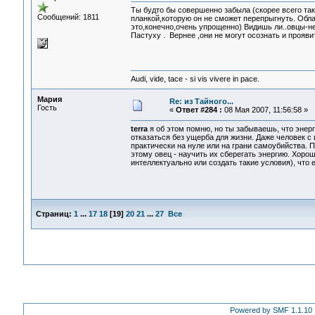
Ты будто бы совершенно забыла (скорее всего так
Сообщений: 1811
планкой,которую он не сможет перепрыгнуть. Обл
это,конечно,очень упрощенно) Видишь ли..овцы-не
Пастуху . Вернее ,они не могут осознать и прояви
Audi, vide, tace - si vis vivere in pace.
Мария
Re: из Тайного...
Гость
«
Ответ #284 :
08 Мая 2007, 11:56:58 »
terra
я об этом помню, но ты забываешь, что энерг
отказаться без ущерба для жизни. Даже человек с
практически на нуле или на грани самоубийства. П
этому овец - научить их сберегать энергию. Хороши
интеллектуально или создать такие условия), что 
Страниц:
1
...
17
18
[
19
]
20
21
...
27
Все
Powered by SMF 1.1.10