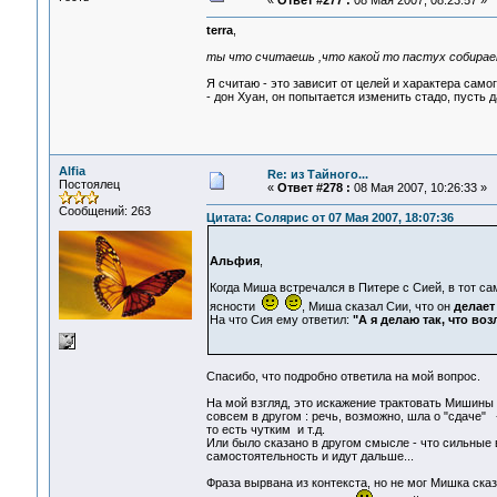
«
Ответ #277 :
08 Мая 2007, 08:23:57 »
terra
,
ты что считаешь ,что какой то пастух собирае
Я считаю - это зависит от целей и характера самог
- дон Хуан, он попытается изменить стадо, пусть 
Alfia
Re: из Тайного...
Постоялец
«
Ответ #278 :
08 Мая 2007, 10:26:33 »
Сообщений: 263
Цитата: Солярис от 07 Мая 2007, 18:07:36
Альфия
,
Когда Миша встречался в Питере с Сией, в тот с
ясности
, Миша сказал Сии, что он
делает 
На что Сия ему ответил:
"А я делаю так, что во
Спасибо, что подробно ответила на мой вопрос.
На мой взгляд, это искажение трактовать Мишины 
совсем в другом : речь, возможно, шла о "сдаче" 
то есть чутким и т.д.
Или было сказано в другом смысле - что сильные в
самостоятельность и идут дальше...
Фраза вырвана из контекста, но не мог Мишка ска