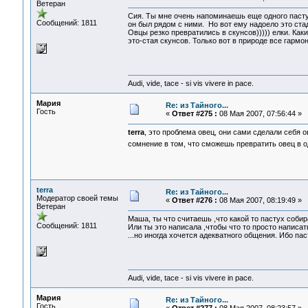
Ветеран
Сия. Ты мне очень напоминаешь еще одного пастуха
Сообщений: 1811
он был рядом с ними. Но вот ему надоело это ст
Овцы резко превратились в скунсов))))) елки. Как
это-стая скунсов. Только вот в природе все гармо
Audi, vide, tace - si vis vivere in pace.
Мария
Re: из Тайного...
Гость
«
Ответ #275 :
08 Мая 2007, 07:56:44 »
terra
, это проблема овец, они сами сделали себя о
сомнение в том, что сможешь превратить овец в 
terra
Re: из Тайного...
Модератор своей темы
«
Ответ #276 :
08 Мая 2007, 08:19:49 »
Ветеран
Маша, ты что считаешь ,что какой то пастух со
Сообщений: 1811
Или ты это написала ,чтобы что то просто написат
...но иногда хочется адекватного общения. Ибо паст
Audi, vide, tace - si vis vivere in pace.
Мария
Re: из Тайного...
Гость