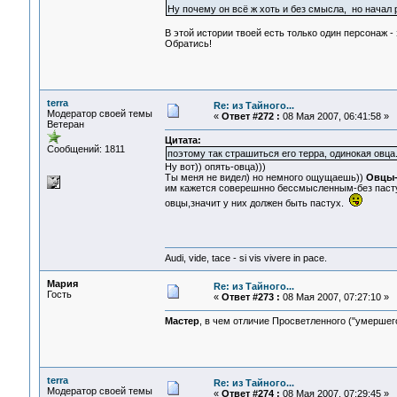
Ну почему он всё ж хоть и без смысла, но начал
В этой истории твоей есть только один персонаж - 
Обратись!
terra
Re: из Тайного...
Модератор своей темы
«
Ответ #272 :
08 Мая 2007, 06:41:58 »
Ветеран
Цитата:
Сообщений: 1811
поэтому так страшиться его терра, одинокая овца
Ну вот)) опять-овца)))
Ты меня не видел) но немного ощущаешь))
Овцы-
им кажется соверешнно бессмысленным-без пастух
овцы,значит у них должен быть пастух.
Audi, vide, tace - si vis vivere in pace.
Мария
Re: из Тайного...
Гость
«
Ответ #273 :
08 Мая 2007, 07:27:10 »
Мастер
, в чем отличие Просветленного ("умершего
terra
Re: из Тайного...
Модератор своей темы
«
Ответ #274 :
08 Мая 2007, 07:29:45 »