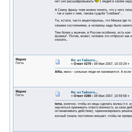
нет сил расшифровывать
) людей в своём окру
А Сиину фразу тоже можно понять, что у него тип
- так и хрен с ним, такова судьба "слабака"...
Ты, кстати, часто акцентируешь, что Мишка где-то
своими состояниями, а человеку надо было напит
Тем более у мужчин, в России особенно, есть кое-
мужика". Потом, может, человек это отбросит как 
сказать..
Мария
Re: из Тайного...
Гость
«
Ответ #279 :
08 Мая 2007, 10:33:29 »
Alfia
, имхо - сильные люди не напиваются. А если 
Мария
Re: из Тайного...
Гость
«
Ответ #280 :
08 Мая 2007, 10:59:58 »
terra
, конечно, чтобы из овцы сделать волка (т.е. 
научиться принимать ответственность за свои дей
останавливать действие), гармонизировать решения
косный тональ постоянно мешает, чтобы не превр