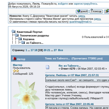
Добро пожаловать,
Гость
. Пожалуйста,
войдите
или
зарегистрируйтесь
.
09 Августа 2026, 09:16:19
Новости:
Книгу С.Доронина "Квантовая магия" читать
здесь
Материалы старого сайта "Физика Магии" доступны для просмотра
здесь
О замеченных глюках просьба писать на почту
quantmag@mail.ru
Квантовый Портал
Технические разделы
0 Пользователей и 3 
Корзина
из Тайного...
Страниц:
1
...
17
18
[
19
]
20
21
...
27
Все
Тема: из Тайного... (Прочитано 773891 раз)
Автор
Мастер
Re: из Тайного...
Пользователь
«
Ответ #270 :
08 Мая 2007, 02:03:45 »
Сообщений: 125
Цитата: Любовь от 07 Мая 2007, 21:57:31
сильные около месСии? - не смешите... это один и
Стадо(сильных, слабых) всегда формирует глупец
душ человеков ловец.
Ибо человек(ум, иллюзия, смесь), благодаря челове
Мастер дает Учение Ученику,
в котором глупец(слабый\сильный) УМирает!!!
Цитата: terra от 07 Мая 2007, 22:05:46
Я писала и стерла. Снова напишу. На самом деле 