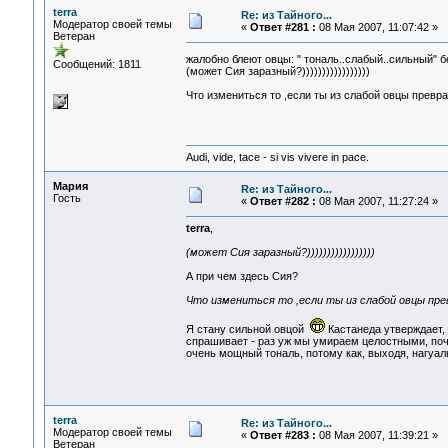
terra
Re: из Тайного...
Модератор своей темы
«
Ответ #281 :
08 Мая 2007, 11:07:42 »
Ветеран
жалобно блеют овцы: " тональ..слабый..сильный" 
Сообщений: 1811
(может Сия заразный?)))))))))))))))))
Что измениться то ,если ты из слабой овцы превр
Audi, vide, tace - si vis vivere in pace.
Мария
Re: из Тайного...
Гость
«
Ответ #282 :
08 Мая 2007, 11:27:24 »
terra
,
(может Сия заразный?)))))))))))))))))
А при чем здесь Сия?
Что измениться то ,если ты из слабой овцы пр
Я стану сильной овцой
Кастанеда утверждает, 
спрашивает - раз уж мы умираем целостными, поч
очень мощный тональ, потому как, выходя, нагуаль
terra
Re: из Тайного...
Модератор своей темы
«
Ответ #283 :
08 Мая 2007, 11:39:21 »
Ветеран