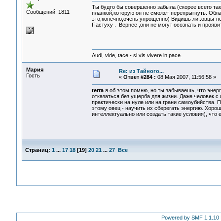
Ты будто бы совершенно забыла (скорее всего так
Сообщений: 1811
планкой,которую он не сможет перепрыгнуть. Обл
это,конечно,очень упрощенно) Видишь ли..овцы-не
Пастуху . Вернее ,они не могут осознать и прояви
Audi, vide, tace - si vis vivere in pace.
Мария
Re: из Тайного...
Гость
«
Ответ #284 :
08 Мая 2007, 11:56:58 »
terra
я об этом помню, но ты забываешь, что энерг
отказаться без ущерба для жизни. Даже человек с
практически на нуле или на грани самоубийства. П
этому овец - научить их сберегать энергию. Хороши
интеллектуально или создать такие условия), что 
Страниц:
1
...
17
18
[
19
]
20
21
...
27
Все
Powered by SMF 1.1.10