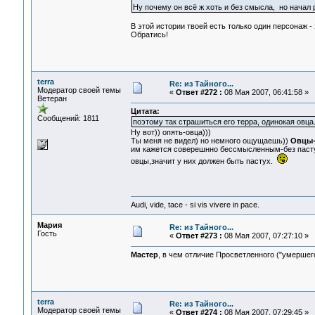
Ну почему он всё ж хоть и без смысла, но начал
В этой истории твоей есть только один персонаж - 
Обратись!
terra
Re: из Тайного...
Модератор своей темы
«
Ответ #272 :
08 Мая 2007, 06:41:58 »
Ветеран
Цитата:
Сообщений: 1811
поэтому так страшиться его терра, одинокая овца
Ну вот)) опять-овца)))
Ты меня не видел) но немного ощущаешь))
Овцы-
им кажется соверешнно бессмысленным-без пастух
овцы,значит у них должен быть пастух.
Audi, vide, tace - si vis vivere in pace.
Мария
Re: из Тайного...
Гость
«
Ответ #273 :
08 Мая 2007, 07:27:10 »
Мастер
, в чем отличие Просветленного ("умершего
terra
Re: из Тайного...
Модератор своей темы
«
Ответ #274 :
08 Мая 2007, 07:29:45 »