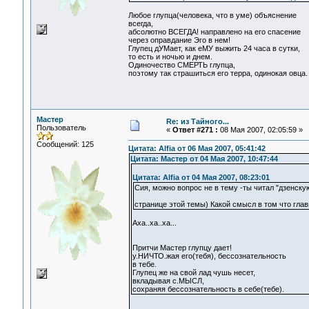
Любое глупца(человека, что в уме) объяснение
всегда,
абсолютно ВСЕГДА! направлено на его спасение
через оправдание Эго в нем!
Глупец дУМает, как еМУ выжить 24 часа в сутки,
то есть и ночью и днем.
Одиночество СМЕРТЬ глупца,
поэтому так страшиться его терра, одинокая овца.
Мастер
Re: из Тайного...
Пользователь
«
Ответ #271 :
08 Мая 2007, 02:05:59 »
Сообщений: 125
Цитата: Alfia от 06 Мая 2007, 05:41:42
Цитата: Мастер от 04 Мая 2007, 10:47:44
Цитата: Alfia от 04 Мая 2007, 08:23:01
Сия, можно вопрос не в тему -ты читал "дзенску
странице этой темы) Какой смысл в том что гла
Аха..ха..ха...
Притчи Мастер глупцу дает!
у.НИЧТО.жая его(тебя), бессознательность
в тебе.
Глупец же на свой лад чушь несет,
вкладывая с.МЫСЛ,
сохраняя бессознательность в себе(тебе).