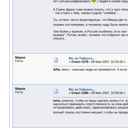
нет сил расшифровывать
) людей в своём окру
А Сиину фразу тоже можно понять, что у него тип
- так и хрен с ним, такова судьба "слабака"...
Ты, кстати, часто акцентируешь, что Мишка где-то
своими состояниями, а человеку надо было напит
Тем более у мужчин, в России особенно, есть кое-
мужика". Потом, может, человек это отбросит как 
сказать..
Мария
Re: из Тайного...
Гость
«
Ответ #279 :
08 Мая 2007, 10:33:29 »
Alfia
, имхо - сильные люди не напиваются. А если 
Мария
Re: из Тайного...
Гость
«
Ответ #280 :
08 Мая 2007, 10:59:58 »
terra
, конечно, чтобы из овцы сделать волка (т.е. 
научиться принимать ответственность за свои дей
останавливать действие), гармонизировать решения
косный тональ постоянно мешает, чтобы не превр