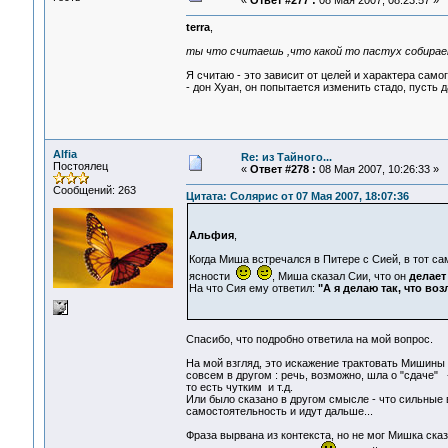
«
Ответ #277 :
08 Мая 2007, 08:23:57 »
terra
,
ты что считаешь ,что какой то пастух собирае
Я считаю - это зависит от целей и характера самог
- дон Хуан, он попытается изменить стадо, пусть 
Alfia
Re: из Тайного...
Постоялец
«
Ответ #278 :
08 Мая 2007, 10:26:33 »
Сообщений: 263
Цитата: Солярис от 07 Мая 2007, 18:07:36
Альфия
,
Когда Миша встречался в Питере с Сией, в тот с
ясности
, Миша сказал Сии, что он
делает 
На что Сия ему ответил:
"А я делаю так, что во
Спасибо, что подробно ответила на мой вопрос.
На мой взгляд, это искажение трактовать Мишины 
совсем в другом : речь, возможно, шла о "сдаче" 
то есть чутким и т.д.
Или было сказано в другом смысле - что сильные в
самостоятельность и идут дальше...
Фраза вырвана из контекста, но не мог Мишка ска