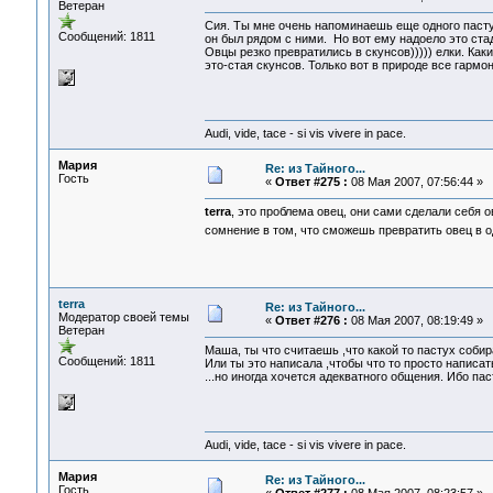
Ветеран
Сия. Ты мне очень напоминаешь еще одного пастуха
Сообщений: 1811
он был рядом с ними. Но вот ему надоело это ст
Овцы резко превратились в скунсов))))) елки. Как
это-стая скунсов. Только вот в природе все гармо
Audi, vide, tace - si vis vivere in pace.
Мария
Re: из Тайного...
Гость
«
Ответ #275 :
08 Мая 2007, 07:56:44 »
terra
, это проблема овец, они сами сделали себя о
сомнение в том, что сможешь превратить овец в 
terra
Re: из Тайного...
Модератор своей темы
«
Ответ #276 :
08 Мая 2007, 08:19:49 »
Ветеран
Маша, ты что считаешь ,что какой то пастух со
Сообщений: 1811
Или ты это написала ,чтобы что то просто написат
...но иногда хочется адекватного общения. Ибо паст
Audi, vide, tace - si vis vivere in pace.
Мария
Re: из Тайного...
Гость