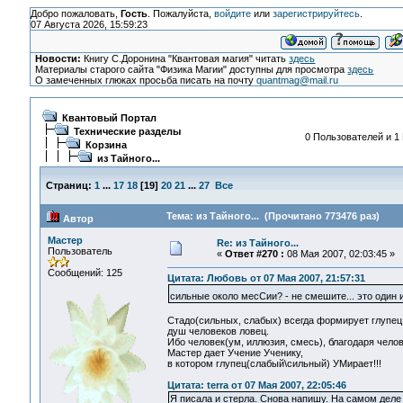
Добро пожаловать,
Гость
. Пожалуйста,
войдите
или
зарегистрируйтесь
.
07 Августа 2026, 15:59:23
Новости:
Книгу С.Доронина "Квантовая магия" читать
здесь
Материалы старого сайта "Физика Магии" доступны для просмотра
здесь
О замеченных глюках просьба писать на почту
quantmag@mail.ru
Квантовый Портал
Технические разделы
0 Пользователей и 1 
Корзина
из Тайного...
Страниц:
1
...
17
18
[
19
]
20
21
...
27
Все
Тема: из Тайного... (Прочитано 773476 раз)
Автор
Мастер
Re: из Тайного...
Пользователь
«
Ответ #270 :
08 Мая 2007, 02:03:45 »
Сообщений: 125
Цитата: Любовь от 07 Мая 2007, 21:57:31
сильные около месСии? - не смешите... это один и
Стадо(сильных, слабых) всегда формирует глупец
душ человеков ловец.
Ибо человек(ум, иллюзия, смесь), благодаря челове
Мастер дает Учение Ученику,
в котором глупец(слабый\сильный) УМирает!!!
Цитата: terra от 07 Мая 2007, 22:05:46
Я писала и стерла. Снова напишу. На самом деле 