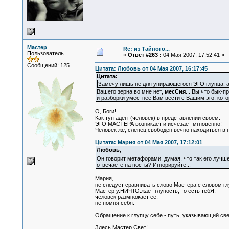
Мастер
Re: из Тайного...
Пользователь
«
Ответ #263 :
04 Мая 2007, 17:52:41 »
Сообщений: 125
Цитата: Любовь от 04 Мая 2007, 16:17:45
Цитата:
Замечу лишь не для упирающегося ЭГО глупца, а 
Вашего зерна во мне нет,
месСия
... Вы что бык-
и разборки уместнее Вам вести с Вашим эго, кото
О, Боги!
Как туп адепт(человек) в представлении своем.
ЭГО МАСТЕРА возникает и исчезает мгновенно!
Человек же, слепец свободен вечно находиться в 
Цитата: Мария от 04 Мая 2007, 17:12:01
Любовь
,
Он говорит метафорами, думая, что так его лучш
отвечаете на посты? Игнорируйте...
Мария,
не следует сравнивать слово Мастера с словом гл
Мастер у.НИЧТО.жает глупость, то есть тебЯ,
человек размножает ее,
не помня себя.
Обращение к глупцу себе - путь, указывающий све
Здесь Мастер Свет!