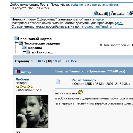
Добро пожаловать,
Гость
. Пожалуйста,
войдите
или
зарегистрируйтесь
.
10 Августа 2026, 23:28:53
Новости:
Книгу С.Доронина "Квантовая магия" читать
здесь
Материалы старого сайта "Физика Магии" доступны для просмотра
здесь
О замеченных глюках просьба писать на почту
quantmag@mail.ru
Квантовый Портал
Технические разделы
0 Пользователей и 3 
Корзина
из Тайного...
Страниц:
1
...
16
17
[
18
]
19
20
...
27
Все
Тема: из Тайного... (Прочитано 774240 раз)
Автор
Любовь
Re: из Тайного...
Ветеран
«
Ответ #255 :
03 Мая 2007, 21:34:36 »
Сообщений: 7250
не ну слов нет
месСия выкинь содержимое компа, монитора и кла
и вперед и с песней - постарайся отправить хоть