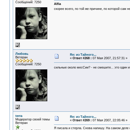
Сообщений: 7250
Alfia
скорее всего, по той же причине, по которой сам н
Любовь
Re: из Тайного...
Ветеран
«
Ответ #268 :
07 Мая 2007, 21:57:31 »
Сообщений: 7250
сильные около месСии? - не смешите... это один и
terra
Re: из Тайного...
Модератор своей темы
«
Ответ #269 :
07 Мая 2007, 22:05:46 »
Ветеран
Я писала и стерла. Снова напишу. На самом деле 