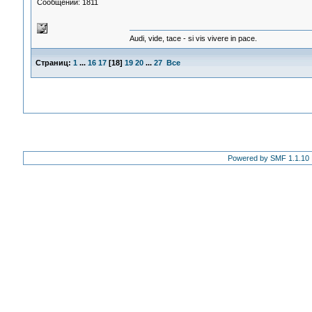
Сообщений: 1811
Audi, vide, tace - si vis vivere in pace.
Страниц:
1
...
16
17
[
18
]
19
20
...
27
Все
Powered by SMF 1.1.10