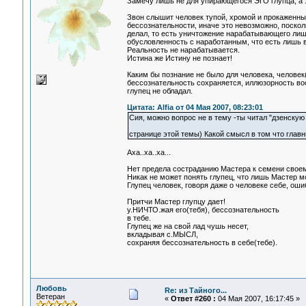
Замечу лишь не для упирающегося ЭГО глупца, а з
Звон слышит человек тупой, хромой и прокаженный
бессознательности, иначе это невозможно, поскол
делал, то есть уничтожение нарабатывающего лишь
обусловленность с наработанным, что есть лишь в
Реальность не нарабатывается.
Истина же Истину не познает!
Каким бы познание не было для человека, человек
бессознательность сохраняется, иллюзорность вос
глупец не обладал.
Цитата: Alfia от 04 Мая 2007, 08:23:01
Сия, можно вопрос не в тему -ты читал "дзенскую
странице этой темы) Какой смысл в том что глав
Аха..ха..ха...
Нет предела состраданию Мастера к семени своему,
Никак не может понять глупец, что лишь Мастер м
Глупец человек, говоря даже о человеке себе, оши
Притчи Мастер глупцу дает!
у.НИЧТО.жая его(тебя), бессознательность
в тебе.
Глупец же на свой лад чушь несет,
вкладывая с.МЫСЛ,
сохраняя бессознательность в себе(тебе).
Любовь
Re: из Тайного...
Ветеран
«
Ответ #260 :
04 Мая 2007, 16:17:45 »