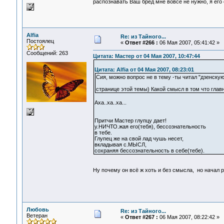
распознавать Ваш бред мне вовсе не нужно, я его
Alfia
Re: из Тайного...
Постоялец
«
Ответ #266 :
06 Мая 2007, 05:41:42 »
Сообщений: 263
Цитата: Мастер от 04 Мая 2007, 10:47:44
Цитата: Alfia от 04 Мая 2007, 08:23:01
Сия, можно вопрос не в тему -ты читал "дзенску
странице этой темы) Какой смысл в том что гла
Аха..ха..ха...
Притчи Мастер глупцу дает!
у.НИЧТО.жая его(тебя), бессознательность
в тебе.
Глупец же на свой лад чушь несет,
вкладывая с.МЫСЛ,
сохраняя бессознательность в себе(тебе).
Ну почему он всё ж хоть и без смысла, но начал 
Любовь
Re: из Тайного...
Ветеран
«
Ответ #267 :
06 Мая 2007, 08:22:42 »