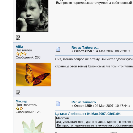
Вы просто пережевываете чужое на собственный ла
Alfia
Re: из Тайного...
Постоялец
«
Ответ #258 :
04 Мая 2007, 08:23:01 »
Сообщений: 263
Сия, можно вопрос не в тему -ты читал "дзенскую
странице этой темы) Какой смысл в том что глав
Мастер
Re: из Тайного...
Пользователь
«
Ответ #259 :
04 Мая 2007, 10:47:44 »
Сообщений: 125
Цитата: Любовь от 04 Мая 2007, 08:01:04
МесСия
ага, услышал звон, да не знаешь где он - с откл
Вы просто пережевываете чужое на собственный ла