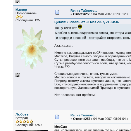
Мастер
Re: из Тайного...
Пользователь
«
Ответ #256 :
04 Мая 2007, 01:00:12 »
Сообщений: 125
Цитата: Любовь от 03 Мая 2007, 21:34:36
не ну слов нет
месСия выкинь содержимое компа, монитора и кл
и вперед и с песней - постарайся отправить хоть
Аха..ха..ха...
Именно так оправдывает себЯ человек-глупец, по
Мастера, Разума самого, злодей, в оправдании себ
Суть просвеленного сознания, свободы, что есть 
Суть в разобусловлености со всем, что делает, че
Что же???
Специально для очень, очень тупых умов.
Мастер, говоря о пустоте, говорит исключительно
Природа потому и жива функционально, что наполн
Все, что создано человеком в подражании природе
повторить суть Закона самой Природы в функцион
Нет человека, нет проблем!
Любовь
Re: из Тайного...
Ветеран
«
Ответ #257 :
04 Мая 2007, 08:01:04 »
Сообщений: 7250
МесСия
ага, услышал звон, да не знаешь где он - с отклю