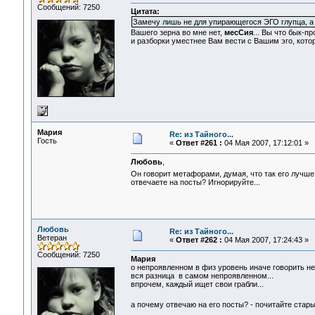
Сообщений: 7250
Цитата:
Замечу лишь не для упирающегося ЭГО глупца, а з
Вашего зерна во мне нет,
месСия
... Вы что бык-п
и разборки уместнее Вам вести с Вашим эго, кото
Мария
Re: из Тайного...
Гость
«
Ответ #261 :
04 Мая 2007, 17:12:01 »
Любовь
,
Он говорит метафорами, думая, что так его лучш
отвечаете на посты? Игнорируйте...
Любовь
Re: из Тайного...
Ветеран
«
Ответ #262 :
04 Мая 2007, 17:24:43 »
Сообщений: 7250
Мария
о непроявленном в физ уровень иначе говорить нел
вся разница в самом непроявленном...
впрочем, каждый ищет свои грабли...
а почему отвечаю на его посты? - почитайте стар