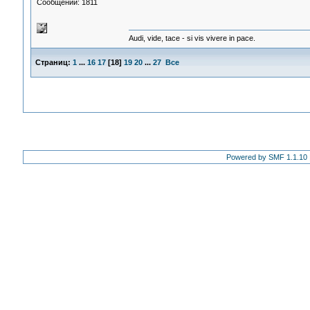
Сообщений: 1811
Audi, vide, tace - si vis vivere in pace.
Страниц:
1
...
16
17
[
18
]
19
20
...
27
Все
Powered by SMF 1.1.10