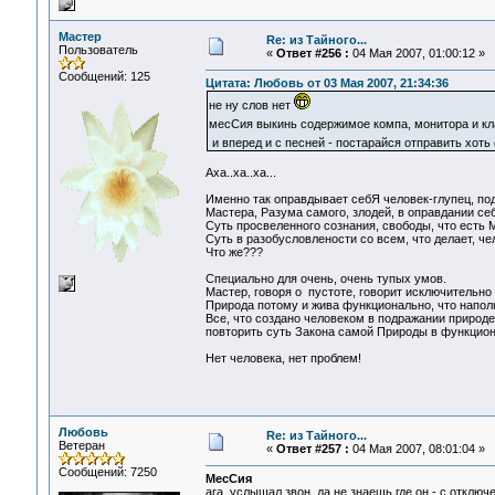
Мастер
Re: из Тайного...
Пользователь
«
Ответ #256 :
04 Мая 2007, 01:00:12 »
Сообщений: 125
Цитата: Любовь от 03 Мая 2007, 21:34:36
не ну слов нет
месСия выкинь содержимое компа, монитора и кл
и вперед и с песней - постарайся отправить хоть
Аха..ха..ха...
Именно так оправдывает себЯ человек-глупец, по
Мастера, Разума самого, злодей, в оправдании себ
Суть просвеленного сознания, свободы, что есть 
Суть в разобусловлености со всем, что делает, че
Что же???
Специально для очень, очень тупых умов.
Мастер, говоря о пустоте, говорит исключительно
Природа потому и жива функционально, что наполн
Все, что создано человеком в подражании природе
повторить суть Закона самой Природы в функцион
Нет человека, нет проблем!
Любовь
Re: из Тайного...
Ветеран
«
Ответ #257 :
04 Мая 2007, 08:01:04 »
Сообщений: 7250
МесСия
ага, услышал звон, да не знаешь где он - с отклю