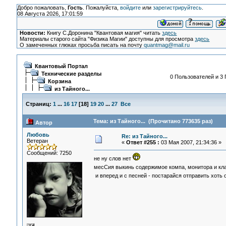
Добро пожаловать,
Гость
. Пожалуйста,
войдите
или
зарегистрируйтесь
.
08 Августа 2026, 17:01:59
Новости:
Книгу С.Доронина "Квантовая магия" читать
здесь
Материалы старого сайта "Физика Магии" доступны для просмотра
здесь
О замеченных глюках просьба писать на почту
quantmag@mail.ru
Квантовый Портал
Технические разделы
0 Пользователей и 3 
Корзина
из Тайного...
Страниц:
1
...
16
17
[
18
]
19
20
...
27
Все
Тема: из Тайного... (Прочитано 773635 раз)
Автор
Любовь
Re: из Тайного...
Ветеран
«
Ответ #255 :
03 Мая 2007, 21:34:36 »
Сообщений: 7250
не ну слов нет
месСия выкинь содержимое компа, монитора и кла
и вперед и с песней - постарайся отправить хоть