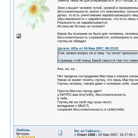
Замечу лишь не для упирающегося ЭГО глупца, а з
Звон слышит человек тупой, хромой и прокаженный
бессознательности, иначе это невозможно, поскол
делал, то есть уничтожение нарабатывающего лишь
обусловленность с наработанным, что есть лишь в
Реальность не нарабатывается.
Истина же Истину не познает!
Каким бы познание не было для человека, человек
бессознательность сохраняется, иллюзорность вос
глупец не обладал.
Цитата: Alfia от 04 Мая 2007, 08:23:01
Сия, можно вопрос не в тему -ты читал "дзенскую
странице этой темы) Какой смысл в том что глав
Аха..ха..ха...
Нет предела состраданию Мастера к семени своему,
Никак не может понять глупец, что лишь Мастер м
Глупец человек, говоря даже о человеке себе, оши
Притчи Мастер глупцу дает!
у.НИЧТО.жая его(тебя), бессознательность
в тебе.
Глупец же на свой лад чушь несет,
вкладывая с.МЫСЛ,
сохраняя бессознательность в себе(тебе).
Любовь
Re: из Тайного...
Ветеран
«
Ответ #260 :
04 Мая 2007, 16:17:45 »