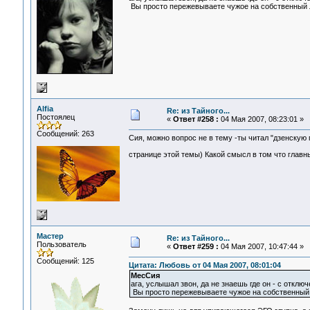
Вы просто пережевываете чужое на собственный ла
Alfia
Re: из Тайного...
Постоялец
«
Ответ #258 :
04 Мая 2007, 08:23:01 »
Сообщений: 263
Сия, можно вопрос не в тему -ты читал "дзенскую
странице этой темы) Какой смысл в том что глав
Мастер
Re: из Тайного...
Пользователь
«
Ответ #259 :
04 Мая 2007, 10:47:44 »
Сообщений: 125
Цитата: Любовь от 04 Мая 2007, 08:01:04
МесСия
ага, услышал звон, да не знаешь где он - с откл
Вы просто пережевываете чужое на собственный ла