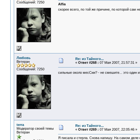
Сообщений: 7250
Alfia
скорее всего, по той же причине, по которой сам н
Любовь
Re: из Тайного...
Ветеран
«
Ответ #268 :
07 Мая 2007, 21:57:31 »
Сообщений: 7250
сильные около месСии? - не смешите... это один и
terra
Re: из Тайного...
Модератор своей темы
«
Ответ #269 :
07 Мая 2007, 22:05:46 »
Ветеран
Я писала и стерла. Снова напишу. На самом деле 