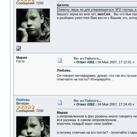
Сообщений: 7250
Цитата:
Замечу лишь не для упирающегося ЭГО глупца, а з
Вашего зерна во мне нет,
месСия
... Вы что бык-п
и разборки уместнее Вам вести с Вашим эго, кото
Мария
Re: из Тайного...
Гость
«
Ответ #261 :
04 Мая 2007, 17:12:01 »
Любовь
,
Он говорит метафорами, думая, что так его лучш
отвечаете на посты? Игнорируйте...
Любовь
Re: из Тайного...
Ветеран
«
Ответ #262 :
04 Мая 2007, 17:24:43 »
Сообщений: 7250
Мария
о непроявленном в физ уровень иначе говорить нел
вся разница в самом непроявленном...
впрочем, каждый ищет свои грабли...
а почему отвечаю на его посты? - почитайте стар