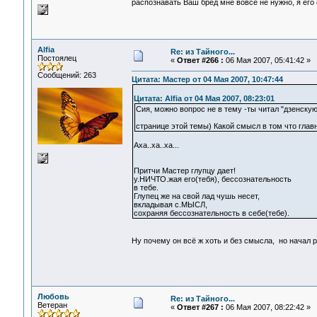
распознавать Ваш бред мне вовсе не нужно, я его
Alfia
Re: из Тайного...
Постоялец
«
Ответ #266 :
06 Мая 2007, 05:41:42 »
Сообщений: 263
Цитата: Мастер от 04 Мая 2007, 10:47:44
Цитата: Alfia от 04 Мая 2007, 08:23:01
Сия, можно вопрос не в тему -ты читал "дзенску
странице этой темы) Какой смысл в том что гла
Аха..ха..ха...
Притчи Мастер глупцу дает!
у.НИЧТО.жая его(тебя), бессознательность
в тебе.
Глупец же на свой лад чушь несет,
вкладывая с.МЫСЛ,
сохраняя бессознательность в себе(тебе).
Ну почему он всё ж хоть и без смысла, но начал 
Любовь
Re: из Тайного...
Ветеран
«
Ответ #267 :
06 Мая 2007, 08:22:42 »