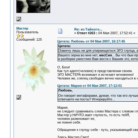
Мастер
Re: из Тайного...
Пользователь
«
Ответ #263 :
04 Мая 2007, 17:52:41 »
Сообщений: 125
Цитата: Любовь от 04 Мая 2007, 16:17:45
Цитата:
Замечу лишь не для упирающегося ЭГО глупца, а 
Вашего зерна во мне нет,
месСия
... Вы что бык-
и разборки уместнее Вам вести с Вашим эго, кото
О, Боги!
Как туп адепт(человек) в представлении своем.
ЭГО МАСТЕРА возникает и исчезает мгновенно!
Человек же, слепец свободен вечно находиться в 
Цитата: Мария от 04 Мая 2007, 17:12:01
Любовь
,
Он говорит метафорами, думая, что так его лучш
отвечаете на посты? Игнорируйте...
Мария,
не следует сравнивать слово Мастера с словом гл
Мастер у.НИЧТО.жает глупость, то есть тебЯ,
человек размножает ее,
не помня себя.
Обращение к глупцу себе - путь, указывающий све
Здесь Мастер Свет!