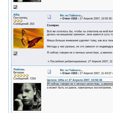
Alfia
Re: из Тайного...
Постоялец
«
Ответ #202 :
27 Апреля 2007, 10:55:36 
Сообщений: 263
Солярис
Всё же хотелось бы, чтобы ты ответила на мой во
делать на мишином тренинге ; мне кажется суть-то 
Миша больше внимания уделяет тому, как все тво
Методы у них разные, но это зависит от индивиду
Я сейчас говорю не о личных качествах, а именно
«
Последнее редактирование: 27 Апреля 2007, 11:0
Любовь
Re: из Тайного...
Ветеран
«
Ответ #203 :
27 Апреля 2007, 11:43:07 
Сообщений: 7250
Цитата: Alfia от 27 Апреля 2007, 10:55:36
Я сейчас говорю не о личных качествах, а именн
а может быть из рамок, навязанных воспитанием,