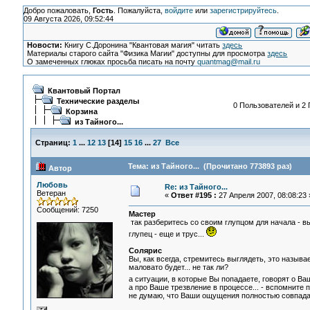
Добро пожаловать,
Гость
. Пожалуйста,
войдите
или
зарегистрируйтесь
.
09 Августа 2026, 09:52:44
Новости:
Книгу С.Доронина "Квантовая магия" читать
здесь
Материалы старого сайта "Физика Магии" доступны для просмотра
здесь
О замеченных глюках просьба писать на почту
quantmag@mail.ru
Квантовый Портал
Технические разделы
0 Пользователей и 2 
Корзина
из Тайного...
Страниц:
1
...
12
13
[
14
]
15
16
...
27
Все
Тема: из Тайного... (Прочитано 773893 раз)
Автор
Любовь
Re: из Тайного...
Ветеран
«
Ответ #195 :
27 Апреля 2007, 08:08:23 
Сообщений: 7250
Мастер
так разберитесь со своим глупцом для начала - вый
глупец - еще и трус...
Солярис
Вы, как всегда, стремитесь выглядеть, это назыв
маловато будет... не так ли?
а ситуации, в которые Вы попадаете, говорят о В
а про Ваше трезвление в процессе... - вспомните п
не думаю, что Ваши ощущения полностью совпадали