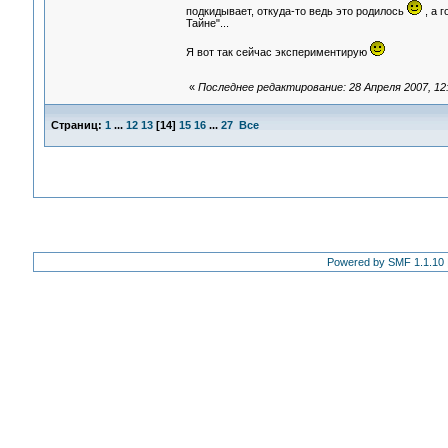
подкидывает, откуда-то ведь это родилось
, а г
Тайне"...
Я вот так сейчас экспериментирую
«
Последнее редактирование: 28 Апреля 2007, 12:4
Страниц:
1
...
12
13
[
14
]
15
16
...
27
Все
Powered by SMF 1.1.10