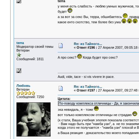
terra
у меня есть слабость - люблю умных мужичков, т
будет
а за вот за секс Вы, терра, обшибаетесь
, прав
какое енто скотство, тем более без ума
terra
Re: из Тайного...
Модератор своей темы
«
Ответ #196 :
27 Апреля 2007, 09:05:18 
Ветеран
А про секс?
Когда будет про секс?
Сообщений: 1811
Audi, vide, tace - si vis vivere in pace.
Любовь
Re: из Тайного...
Ветеран
«
Ответ #197 :
27 Апреля 2007, 09:27:48 
Сообщений: 7250
Цитата:
По-поводу комплекса отличницы - Да, я закончил
эка невидаль, я - тоже
вот только комплексом отличницы не страдаю
(к стати, Ваша учебная эпопея показала соответ
- Вам надо быть при "намба уан", а не по знаниям,
когда этого не получается - "намба уан" плохой и 
а Ваша реакция - доказательство моего попадани