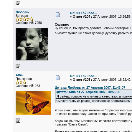
Любовь
Re: из Тайного...
Ветеран
«
Ответ #204 :
27 Апреля 2007, 13:26:58 
Сообщений: 7250
Солярис
ну конечно, Вы просто делитесь своим восторжен
а может лушче не стоит девочку-дурочку разыгрыв
Alfia
Re: из Тайного...
Постоялец
«
Ответ #205 :
27 Апреля 2007, 18:22:42 
Сообщений: 263
Цитата: Любовь от 27 Апреля 2007, 11:43:07
Цитата: Alfia от 27 Апреля 2007, 10:55:36
Я сейчас говорю не о личных качествах, а именн
а может быть из рамок, навязанных воспитанием
Я замечаю, что я действительно "торможу мозгам
, в итоге многое получается по принципу "левой ру
Когда как бы "выныриваешь" из этого состояния в
чувство "Сама Своя".
Рамки воспитания и другие стереотипы - это всё 