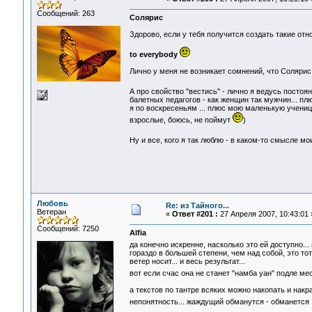
Сообщений: 263
Солярис
Здорово, если у тебя получится создать такие от
to everybody
Лично у меня не возникает сомнений, что Солярис
А про свойство "вестись" - лично я ведусь постоя
балетных педагогов - как женщин так мужчин... пл
я по воскресеньям ... плюс мою маленькую ученицу
взрослые, боюсь, не поймут
)
Ну и все, кого я так люблю - в каком-то смысле м
Любовь
Re: из Тайного...
Ветеран
«
Ответ #201 :
27 Апреля 2007, 10:43:01 
Сообщений: 7250
Alfia
да конечно искренне, насколько это ей доступно..
гораздо в большей степени, чем над собой, это тот
ветер носит... и весь результат...
вот если счас она не станет "намба уан" подле м
а текстов по тантре всяких можно накопать и накра
непонятность... жаждущий обманутся - обманетс