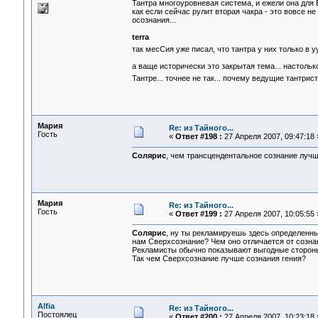
Тантра многоуровневая система, и ежели она для В
как если сейчас рулит вторая чакра - это вовсе не
осознания...
terra
так месСия уже писал, что тантра у них только в 
а ваще исторически это закрытая тема... настольк
Тантре... точнее не так... почему ведущие тантр
Мария
Re: из Тайного...
Гость
«
Ответ #198 :
27 Апреля 2007, 09:47:18 
Солярис
, чем трансцендентальное сознание лучш
Мария
Re: из Тайного...
Гость
«
Ответ #199 :
27 Апреля 2007, 10:05:55 
Солярис
, ну ты рекламируешь здесь определенные
нам Сверхсознание? Чем оно отличается от созна
Рекламисты обычно показывают выгодные стороны т
Так чем Сверхсознание лучше сознания гения?
Alfia
Re: из Тайного...
Постоялец
«
Ответ #200 :
27 Апреля 2007, 10:23:18 