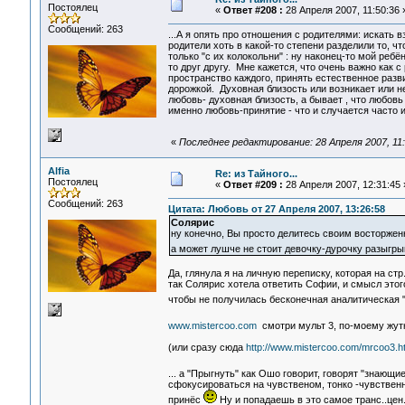
Постоялец
«
Ответ #208 :
28 Апреля 2007, 11:50:36 
Сообщений: 263
...А я опять про отношения с родителями: искать 
родители хоть в какой-то степени разделили то, ч
только "с их колокольни" : ну наконец-то мой реб
то друг другу. Мне кажется, что очень важно как 
пространство каждого, принять естественное разв
дорожкой. Духовная близость или возникает или не
любовь- духовная близость, а бывает , что любов
именно любовь-принятие - что и случается часто 
«
Последнее редактирование: 28 Апреля 2007, 11:5
Alfia
Re: из Тайного...
Постоялец
«
Ответ #209 :
28 Апреля 2007, 12:31:45 
Сообщений: 263
Цитата: Любовь от 27 Апреля 2007, 13:26:58
Солярис
ну конечно, Вы просто делитесь своим восторжен
а может лушче не стоит девочку-дурочку разыгры
Да, глянула я на личную переписку, которая на стр
так Солярис хотела ответить Софии, и смысл этог
чтобы не получилась бесконечная аналитическая 
www.mistercoo.com
смотри мульт 3, по-моему жут
(или сразу сюда
http://www.mistercoo.com/mrcoo3.h
... а "Прыгнуть" как Ошо говорит, говорят "знающи
сфокусироваться на чувственом, тонко -чувственн
принёс
Ну и попадаешь в это самое транс..цен