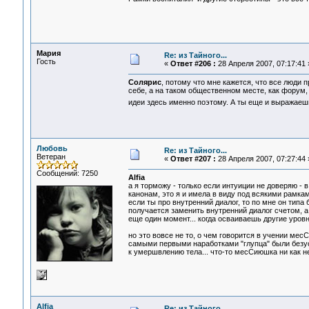
Мария
Re: из Тайного...
Гость
«
Ответ #206 :
28 Апреля 2007, 07:17:41 
Солярис
, потому что мне кажется, что все люди 
себе, а на таком общественном месте, как форум
идеи здесь именно поэтому. А ты еще и выражае
Любовь
Re: из Тайного...
Ветеран
«
Ответ #207 :
28 Апреля 2007, 07:27:44 
Сообщений: 7250
Alfia
а я торможу - только если интуиции не доверяю - 
канонам, это я и имела в виду под всякими рамкам
если ты про внутренний диалог, то по мне он типа 
получается заменить внутренний диалог счетом, а
еще один момент... когда осваиваешь другие уровн
но это вовсе не то, о чем говорится в учении месСи
самыми первыми наработками "глупца" были безусл
к умершвлению тела... что-то месСиюшка ни как не 
Alfia
Re: из Тайного...