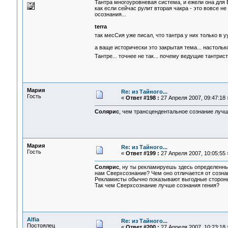
Тантра многоуровневая система, и ежели она для В
как если сейчас рулит вторая чакра - это вовсе не
осознания...
terra
так месСия уже писал, что тантра у них только в 
а ваще исторически это закрытая тема... настольк
Тантре... точнее не так... почему ведущие тантр
Мария
Re: из Тайного...
Гость
«
Ответ #198 :
27 Апреля 2007, 09:47:18 
Солярис
, чем трансцендентальное сознание лучш
Мария
Re: из Тайного...
Гость
«
Ответ #199 :
27 Апреля 2007, 10:05:55 
Солярис
, ну ты рекламируешь здесь определенные
нам Сверхсознание? Чем оно отличается от созна
Рекламисты обычно показывают выгодные стороны т
Так чем Сверхсознание лучше сознания гения?
Alfia
Re: из Тайного...
Постоялец
«
Ответ #200 :
27 Апреля 2007, 10:23:18 