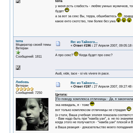
terra
у меня есть слабость - люблю умных мужичков, т
будет
а за вот за секс Вы, терра, обшибаетесь
, прав
какое енто скотство, тем более без ума
terra
Re: из Тайного...
Модератор своей темы
«
Ответ #196 :
27 Апреля 2007, 09:05:18 
Ветеран
А про секс?
Когда будет про секс?
Сообщений: 1811
Audi, vide, tace - si vis vivere in pace.
Любовь
Re: из Тайного...
Ветеран
«
Ответ #197 :
27 Апреля 2007, 09:27:48 
Сообщений: 7250
Цитата:
По-поводу комплекса отличницы - Да, я закончил
эка невидаль, я - тоже
вот только комплексом отличницы не страдаю
(к стати, Ваша учебная эпопея показала соответ
- Вам надо быть при "намба уан", а не по знаниям,
когда этого не получается - "намба уан" плохой и 
а Ваша реакция - доказательство моего попадани