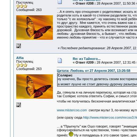
Постоялец
«
Ответ #208 :
28 Апреля 2007, 11:50:36 
Сообщений: 263
...А я опять про отношения с родителями: искать 
родители хоть в какой-то степени разделили то, ч
только "с их колокольни" : ну наконец-то мой реб
то друг другу. Мне кажется, что очень важно как 
пространство каждого, принять естественное разв
дорожкой. Духовная близость или возникает или не
любовь- духовная близость, а бывает , что любов
именно любовь-принятие - что и случается часто 
«
Последнее редактирование: 28 Апреля 2007, 11:5
Alfia
Re: из Тайного...
Постоялец
«
Ответ #209 :
28 Апреля 2007, 12:31:45 
Сообщений: 263
Цитата: Любовь от 27 Апреля 2007, 13:26:58
Солярис
ну конечно, Вы просто делитесь своим восторжен
а может лушче не стоит девочку-дурочку разыгры
Да, глянула я на личную переписку, которая на стр
так Солярис хотела ответить Софии, и смысл этог
чтобы не получилась бесконечная аналитическая 
www.mistercoo.com
смотри мульт 3, по-моему жут
(или сразу сюда
http://www.mistercoo.com/mrcoo3.h
... а "Прыгнуть" как Ошо говорит, говорят "знающи
сфокусироваться на чувственом, тонко -чувственн
принёс
Ну и попадаешь в это самое транс..цен