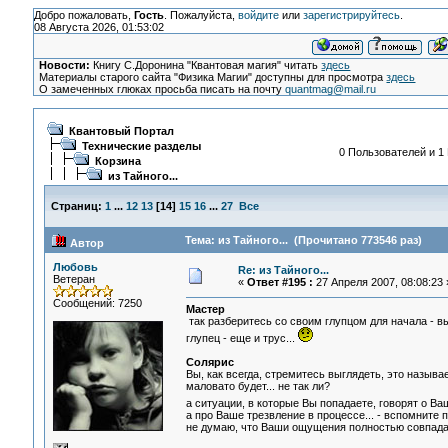
Добро пожаловать,
Гость
. Пожалуйста,
войдите
или
зарегистрируйтесь
.
08 Августа 2026, 01:53:02
Новости:
Книгу С.Доронина "Квантовая магия" читать
здесь
Материалы старого сайта "Физика Магии" доступны для просмотра
здесь
О замеченных глюках просьба писать на почту
quantmag@mail.ru
Квантовый Портал
Технические разделы
0 Пользователей и 1 
Корзина
из Тайного...
Страниц:
1
...
12
13
[
14
]
15
16
...
27
Все
Тема: из Тайного... (Прочитано 773546 раз)
Автор
Любовь
Re: из Тайного...
Ветеран
«
Ответ #195 :
27 Апреля 2007, 08:08:23 
Сообщений: 7250
Мастер
так разберитесь со своим глупцом для начала - вый
глупец - еще и трус...
Солярис
Вы, как всегда, стремитесь выглядеть, это назыв
маловато будет... не так ли?
а ситуации, в которые Вы попадаете, говорят о В
а про Ваше трезвление в процессе... - вспомните п
не думаю, что Ваши ощущения полностью совпадали