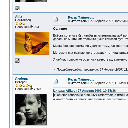
Alfia
Re: из Тайного...
Постоялец
«
Ответ #202 :
27 Апреля 2007, 10:55:36 
Сообщений: 263
Солярис
Всё же хотелось бы, чтобы ты ответила на мой во
делать на мишином тренинге ; мне кажется суть-то 
Миша больше внимания уделяет тому, как все тво
Методы у них разные, но это зависит от индивиду
Я сейчас говорю не о личных качествах, а именно
«
Последнее редактирование: 27 Апреля 2007, 11:0
Любовь
Re: из Тайного...
Ветеран
«
Ответ #203 :
27 Апреля 2007, 11:43:07 
Сообщений: 7250
Цитата: Alfia от 27 Апреля 2007, 10:55:36
Я сейчас говорю не о личных качествах, а именн
а может быть из рамок, навязанных воспитанием,