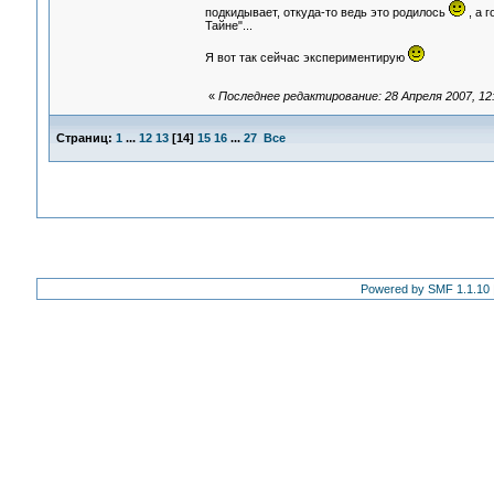
подкидывает, откуда-то ведь это родилось
, а г
Тайне"...
Я вот так сейчас экспериментирую
«
Последнее редактирование: 28 Апреля 2007, 12:4
Страниц:
1
...
12
13
[
14
]
15
16
...
27
Все
Powered by SMF 1.1.10