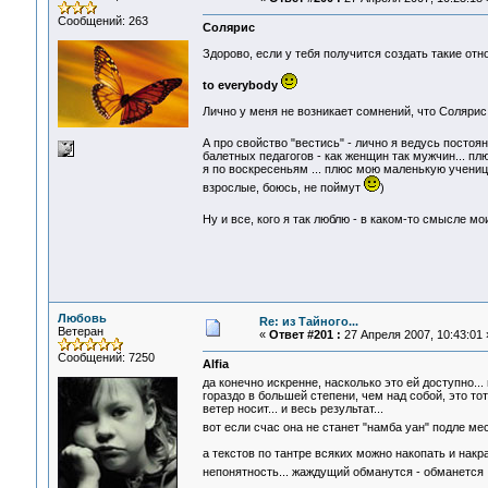
Сообщений: 263
Солярис
Здорово, если у тебя получится создать такие от
to everybody
Лично у меня не возникает сомнений, что Солярис
А про свойство "вестись" - лично я ведусь постоя
балетных педагогов - как женщин так мужчин... пл
я по воскресеньям ... плюс мою маленькую ученицу
взрослые, боюсь, не поймут
)
Ну и все, кого я так люблю - в каком-то смысле м
Любовь
Re: из Тайного...
Ветеран
«
Ответ #201 :
27 Апреля 2007, 10:43:01 
Сообщений: 7250
Alfia
да конечно искренне, насколько это ей доступно..
гораздо в большей степени, чем над собой, это тот
ветер носит... и весь результат...
вот если счас она не станет "намба уан" подле м
а текстов по тантре всяких можно накопать и накра
непонятность... жаждущий обманутся - обманетс