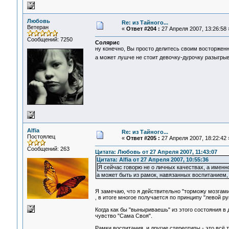
Любовь
Re: из Тайного...
Ветеран
«
Ответ #204 :
27 Апреля 2007, 13:26:58 
Сообщений: 7250
Солярис
ну конечно, Вы просто делитесь своим восторжен
а может лушче не стоит девочку-дурочку разыгрыв
Alfia
Re: из Тайного...
Постоялец
«
Ответ #205 :
27 Апреля 2007, 18:22:42 
Сообщений: 263
Цитата: Любовь от 27 Апреля 2007, 11:43:07
Цитата: Alfia от 27 Апреля 2007, 10:55:36
Я сейчас говорю не о личных качествах, а именн
а может быть из рамок, навязанных воспитанием
Я замечаю, что я действительно "торможу мозгам
, в итоге многое получается по принципу "левой ру
Когда как бы "выныриваешь" из этого состояния в
чувство "Сама Своя".
Рамки воспитания и другие стереотипы - это всё 