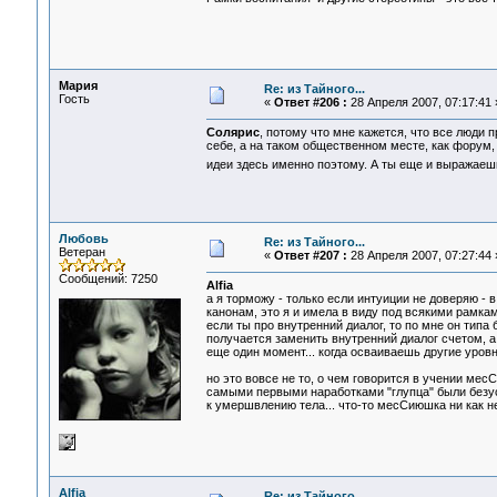
Мария
Re: из Тайного...
Гость
«
Ответ #206 :
28 Апреля 2007, 07:17:41 
Солярис
, потому что мне кажется, что все люди 
себе, а на таком общественном месте, как форум
идеи здесь именно поэтому. А ты еще и выражае
Любовь
Re: из Тайного...
Ветеран
«
Ответ #207 :
28 Апреля 2007, 07:27:44 
Сообщений: 7250
Alfia
а я торможу - только если интуиции не доверяю - 
канонам, это я и имела в виду под всякими рамкам
если ты про внутренний диалог, то по мне он типа 
получается заменить внутренний диалог счетом, а
еще один момент... когда осваиваешь другие уровн
но это вовсе не то, о чем говорится в учении месСи
самыми первыми наработками "глупца" были безусл
к умершвлению тела... что-то месСиюшка ни как не 
Alfia
Re: из Тайного...