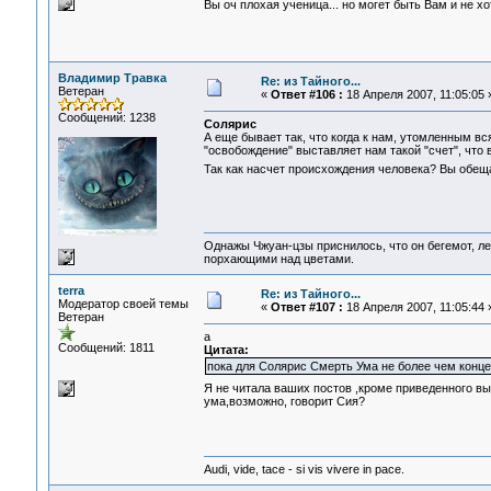
Вы оч плохая ученица... но могет быть Вам и не х
Владимир Травка
Re: из Тайного...
Ветеран
«
Ответ #106 :
18 Апреля 2007, 11:05:05 
Сообщений: 1238
Солярис
А еще бывает так, что когда к нам, утомленным вся
"освобождение" выставляет нам такой "счет", что
Так как насчет происхождения человека? Вы обещ
Однажы Чжуан-цзы приснилось, что он бегемот, л
порхающими над цветами.
terra
Re: из Тайного...
Модератор своей темы
«
Ответ #107 :
18 Апреля 2007, 11:05:44 
Ветеран
а
Сообщений: 1811
Цитата:
пока для Солярис Смерть Ума не более чем концеп
Я не читала ваших постов ,кроме приведенного вы
ума,возможно, говорит Сия?
Audi, vide, tace - si vis vivere in pace.