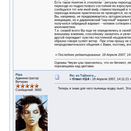
Есть такое понятие в этнологии - ритуалы перехо
переходе из подросткового состояния во взрослую
сообщался тот или иной миф, главенствующий в т
перехода внешне практически не проводятся, но п
Вы, например, не придерживаетесь ортодоксальног
инициацию, но и дарвиновский "научный" вариант В
получился гибридный вариант - человек сотворен
инопланетяне.
Т.е. скорей всего Вы еще не определились в своей
внешнему влиянию, способному захватить и увле
другой порождает чувство постоянной неудовлетвор
образно говоря гуляет ветер. При этом прошу не 
непродолжительного общения с Вами, поэтому, вп
«
Последнее редактирование: 18 Апреля 2007, 14
Однажы Чжуан-цзы приснилось, что он бегемот, л
порхающими над цветами.
Pipa
Re: из Тайного...
Администратор
«
Ответ #114 :
18 Апреля 2007, 14:11:21 
Ветеран
Теперь я знаю для чего пьяницы водку пьют.
Сообщений: 3660