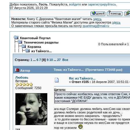
Добро пожаловать,
Гость
. Пожалуйста,
войдите
или
зарегистрируйтесь
.
07 Августа 2026, 10:21:29
Новости:
Книгу С.Доронина "Квантовая магия" читать
здесь
Материалы старого сайта "Физика Магии" доступны для просмотра
здесь
О замеченных глюках просьба писать на почту
quantmag@mail.ru
Квантовый Портал
Технические разделы
0 Пользователей и 1 
Корзина
из Тайного...
Страниц:
1
...
6
7
[
8
]
9
10
...
27
Все
Тема: из Тайного... (Прочитано 773448 раз)
Автор
Любовь
Re: из Тайного...
Ветеран
«
Ответ #105 :
18 Апреля 2007, 10:51:01 
Сообщений: 7250
Цитата:
Просто сейчас колбасясь над этим ответом Сии, я
какие коврижки НЕ БУДУ делать то, что я ДОЛЖ
состояния "ДОЛЖНА".
ага еще Солярис должна любить месСию как своего
должна любить своих родителей как их дочь...
долгов можно много накрапать - продолжить?
а то долги какие-то бессистемные - какие-то приемл
и ваще в состоянии неума по месСии не придется к
пор не усвоили