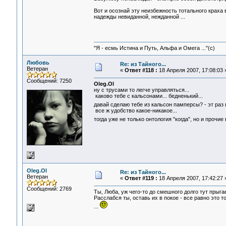
Вот и осознай эту неизбежность тотального краха 
надежды невиданной, нежданной ...
"Я - есмь Истина и Путь, Альфа и Омега ..."(с)
Любовь
Re: из Тайного...
Ветеран
«
Ответ #118 :
18 Апреля 2007, 17:08:03 
Сообщений: 7250
Oleg.Ol
ну с трусами то легче управляться...
каково тебе с кальсонами... бедненький...
давай сделаю тебе из кальсон памперсы? - эт раз
все ж удобство какое-никакое...
тогда уже не только онтология "когда", но и прочи
Oleg.Ol
Re: из Тайного...
Ветеран
«
Ответ #119 :
18 Апреля 2007, 17:42:27 
Сообщений: 2769
Ты, Люба, уж чего-то до смешного долго тут прыг
Расслабся ты, оставь их в покое - все равно это т
...