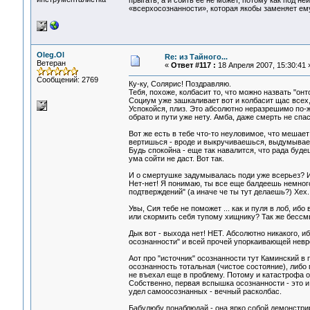
прыгать, а и сбить ее не может, потому как под не
«всерхосознанности», которая якобы заменяет ем
Oleg.Ol
Re: из Тайного...
Ветеран
«
Ответ #117 :
18 Апреля 2007, 15:30:41 
Сообщений: 2769
Ку-ку, Солярис! Поздравляю.
Тебя, похоже, колбасит то, что можно назвать "он
Социум уже зашкаливает вот и колбасит щас всех, 
Успокойся, плиз. Это абсолютно неразрешимо по-жи
обрато и пути уже нету. Амба, даже смерть не спас
Вот же есть в тебе что-то неуловимое, что мешае
вертишься - вроде и выкручиваешься, выдумываешь
Будь спокойна - еще так навалится, что рада будеш
ума сойти не даст. Вот так.
И о смертушке задумывалась поди уже всерьез? 
Нет-нет! Я понимаю, ты все еще балдеешь немног
подтверждений" (а иначе че ты тут делаешь?) Хех.
Увы, Сия тебе не поможет ... как и пуля в лоб, ибо
или скормить себя тупому хищнику? Так же бессмы
Дык вот - выхода нет! НЕТ. Абсолютно никакого, и
осознанности" и всей прочей упоркаивающей невр
Аот про "источник" осознанности тут Каминский в 
осознанность тотальная (чистое состояние), либо 
не въехал еще в проблему. Потому и катастрофа о
Собственно, первая вспышка осознанности - это и 
удел самоосознанных - вечный расколбас.
Бабулюбу понаблюдай - она ярко собой демонстрир