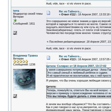
Audi, vide, tace - si vis vivere in pace.
terra
Re: из Тайного...
Модератор своей темы
«
Ответ #112 :
18 Апреля 2007, 13:33:18 
Ветеран
Это совершенно не новое знание,а одна из версий
Сообщений: 1811
которой и зародиться то ничего не могло. Самое 
ощущать инопланетянами.ну или хучь их потомкам
Земляне(аборигены) -плоть от плоти этой планеты
Человечество посредством многих тонких структур
«
Последнее редактирование: 18 Апреля 2007, 13:
Audi, vide, tace - si vis vivere in pace.
Владимир Травка
Re: из Тайного...
Ветеран
«
Ответ #113 :
18 Апреля 2007, 13:57:05 
Сообщений: 1238
Цитата: Солярис от 18 Апреля 2007, 13:17:02
у меня совершенно потрясающая дочка - Анна Па
Это самый умный и любимый ребёнок в садике.
Я её практически не воспитываю, мы с ней прост
Я уверен, что Вы очень хорошая любящая своего
Цитата:
Теперь, пожалуйста, ответьте Вы на мой вопрос -
версии к примеру о происхождении человека от и
Что вы теперь будете делать с этим своим н
А зачем мы вообще общаемся? Что бы составить с
Как я уже говорил в нас куча импринтов, но сред
формирующий нашу жизнь. Представление о происх