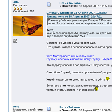
Alfia
Re: из Тайного...
Постоялец
«
Ответ #108 :
18 Апреля 2007, 11:35:13 
Сообщений: 263
Цитата: Солярис от 18 Апреля 2007, 10:53:54
Цитата: terra от 18 Апреля 2007, 10:47:11
О каком убийстве ума говорит Солярис? Все ее с
звонит? это я..твоя совесть..впрочем мы с тобой
terra
,
очень большая просьба, пожалуйста, конкретный 
где я говорю об убийстве Ума.....
Солярис, об уийстве ума говорит Сия.
Это цитата, которая перваяпопалась на глаза прямо
хотя Мастер всего лишь напоминает,
глухому, слепому и прокаженному глупцу - УМри!!!
Кто подразумевается под глупцом? Разумееется, 
Сам образ "глухой, слепой и прокажённый" рисует 
Умри! - старется ум умертвить, то есть убить
Если ты с этим не согласна, что его надо умертви
убить и стать Солярис-Нечеловеком
terra
Re: из Тайного...
Модератор своей темы
«
Ответ #109 :
18 Апреля 2007, 11:56:09 