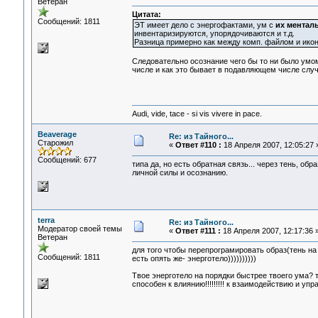
Ветеран
Цитата:
Сообщений: 1811
ЭТ имеет дело с энергофактами, ум с
их ментал
инвентаризируются, упорядочиваются и т.д.
Разница примерно как между комп. файлом и иконк
Следовательно осознание чего бы то ни было умо
числе и как это бывает в подавляющем числе слу
Audi, vide, tace - si vis vivere in pace.
Beaverage
Re: из Тайного...
Старожил
«
Ответ #110 :
18 Апреля 2007, 12:05:27 
Сообщений: 677
типа да, но есть обратная связь... через тень, о
личной силы и осознанию.
terra
Re: из Тайного...
Модератор своей темы
«
Ответ #111 :
18 Апреля 2007, 12:17:36 
Ветеран
для того чтобы перепрограмировать образ(тень на
Сообщений: 1811
есть опять же- энерготело))))))))))
Твое энерготело на порядки быстрее твоего ума? 
способен к влиянию!!!!!!!!! к взаимодействию и у