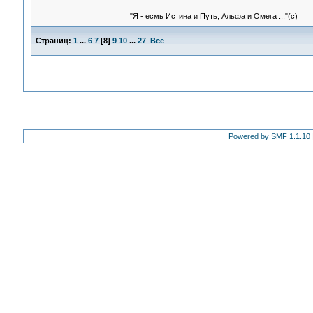
"Я - есмь Истина и Путь, Альфа и Омега ..."(с)
Страниц:
1
...
6
7
[
8
]
9
10
...
27
Все
Powered by SMF 1.1.10