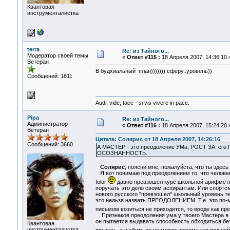
Квантовая
инструменталистка
terra
Re: из Тайного...
Модератор своей темы
«
Ответ #115 :
18 Апреля 2007, 14:36:10 
Ветеран
В будхиальный план))))))) сферу..уровень))
Сообщений: 1811
Audi, vide, tace - si vis vivere in pace.
Pipa
Re: из Тайного...
Администратор
«
Ответ #116 :
18 Апреля 2007, 15:24:20 
Ветеран
Цитата: Солярис от 18 Апреля 2007, 14:26:16
Сообщений: 3660
А МАСТЕР - это преодоление УМа, РОСТ ЗА его 
ОСОЗНАННОСТЬ.
Солярис
, поясни мне, пожалуйста, что ты здес
Я вот понимаю под преодолением то, что челов
folor
давно превзошел курс школьной арифметик
поручать это дело своим аспирантам. Или спортсм
нового русского "превзошел" школьный уровень те
это нельзя назвать ПРЕОДОЛЕНИЕМ. Т.е. это по-мо
письмом возиться не приходится, то вроде как пр
Признаков преодоления ума у твоего Мастера я в 
он пытается выдавать способность обходиться бе
Квантовая
инструменталистка