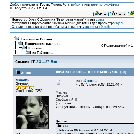
Добро пожаловать,
Гость
. Пожалуйста,
войдите
или
зарегистрируйтесь
.
07 Августа 2026, 13:11:41
Новости:
Книгу С.Доронина "Квантовая магия" читать
здесь
Материалы старого сайта "Физика Магии" доступны для просмотра
здесь
О замеченных глюках просьба писать на почту
quantmag@mail.ru
Квантовый Портал
Технические разделы
0 Пользователей и 1 
Корзина
из Тайного...
Страниц:
[
1
]
2
3
...
27
Все
Тема: из Тайного... (Прочитано 773461 раз)
Автор
Любовь
из Тайного...
Ветеран
«
:
07 Апреля 2007, 12:21:40 »
Сообщений: 7250
Мастер
Новичок
Сообщений: 0
(Нет темы)
« Получатель: Любовь : Сегодня в 10:54:53 »
-----------------------------------------------------------------
Цитата:
Цитата:
Любовь от 06 Апреля 2007, 14:22:04
угу, навязывание чувства вины приводит к разводк