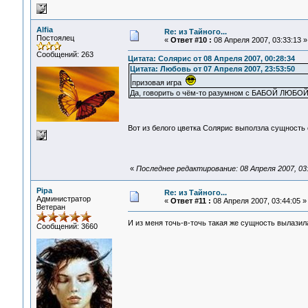
Alfia
Re: из Тайного...
Постоялец
«
Ответ #10 :
08 Апреля 2007, 03:33:13 »
Сообщений: 263
Цитата: Солярис от 08 Апреля 2007, 00:28:34
Цитата: Любовь от 07 Апреля 2007, 23:53:50
призовая игра
Да, говорить о чём-то разумном с БАБОЙ ЛЮБО
Вот из белого цветка Солярис выползла сущность 
«
Последнее редактирование: 08 Апреля 2007, 03:4
Pipa
Re: из Тайного...
Администратор
«
Ответ #11 :
08 Апреля 2007, 03:44:05 »
Ветеран
И из меня точь-в-точь такая же сущность вылази
Сообщений: 3660