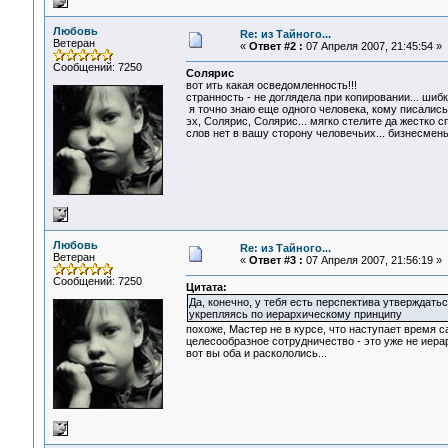
Любовь
Re: из Тайного...
Ветеран
«
Ответ #2 :
07 Апреля 2007, 21:45:54 »
Сообщений: 7250
Солярис
вот ить какая осведомленность!!!
странность - не доглядела при копировании... шиб
я точно знаю еще одного человека, кому писались
эх, Солярис, Солярис... мягко стелите да жестко сп
слов нет в вашу сторону человечьих... бизнесмены
Любовь
Re: из Тайного...
Ветеран
«
Ответ #3 :
07 Апреля 2007, 21:56:19 »
Сообщений: 7250
Цитата:
Да, конечно, у тебя есть перспектива утверждатьс
укрепляясь по иерархическому принципу
похоже, Мастер не в курсе, что наступает время са
целесообразное сотрудничество - это уже не иера
вот вы оба и раскололись...