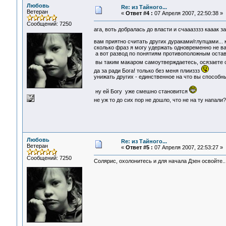
Любовь
Re: из Тайного...
Ветеран
«
Ответ #4 :
07 Апреля 2007, 22:50:38 »
Сообщений: 7250
ага, воть добралась до власти и счааазззз кааак 
вам приятно считать других дураками/глупцами...
сколько фраз я могу удержать одновременно не ва
а вот развод по понятиям противоположным оставь
вы таким макаром самоутверждаетесь, осязаете 
да за ради Бога! только без меня плииззз
унижать других - единственное на что вы способны
ну ей Богу уже смешно становится
не уж то до сих пор не дошло, что не на ту напали
Любовь
Re: из Тайного...
Ветеран
«
Ответ #5 :
07 Апреля 2007, 22:53:27 »
Сообщений: 7250
Солярис, охолонитесь и для начала Дзен освойте..