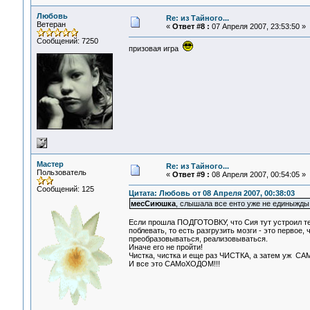
Любовь
Re: из Тайного...
Ветеран
«
Ответ #8 :
07 Апреля 2007, 23:53:50 »
Сообщений: 7250
призовая игра
Мастер
Re: из Тайного...
Пользователь
«
Ответ #9 :
08 Апреля 2007, 00:54:05 »
Сообщений: 125
Цитата: Любовь от 08 Апреля 2007, 00:38:03
месСиюшка
, слышала все енто уже не единыжды, 
Если прошла ПОДГОТОВКУ, что Сия тут устроил те
поблевать, то есть разгрузить мозги - это первое,
преобразовываться, реализовываться.
Иначе его не пройти!
Чистка, чистка и еще раз ЧИСТКА, а затем уж С
И все это САМоХОДОМ!!!