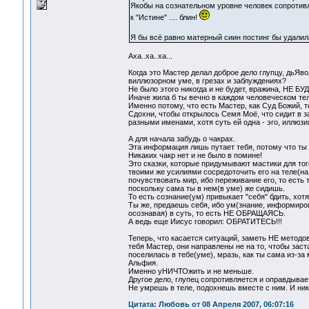
Якобы на сознательном уровне человек сопротивл
к "Истине" .... блин!
Я бы всё равно матерный сиин постинг бы удали
Аха..ха..ха...
Когда это Мастер делал доброе дело глупцу, дьЯво
виллюзорном уме, в грезах и заблуждениях?
Не было этого никогда и не будет, вражина, НЕ БУ
Иначе жила б ты вечно в каждом человеческом тел
Именно потому, что есть Мастер, как Суд Божий, те
Сдохни, чтобы открылось Семя Моё, что сидит в за
разными именами, хотя суть ей одна - эго, иллюзи
А для начала забудь о чакрах.
Эта информация лишь путает тебя, потому что ты
Никаких чакр нет и не было в помине!
Это сказки, которые придумывают мастики для тог
твоими же усилиями сосредоточить его на теле(на 
почувствовать мир, ибо переживание его, то есть
поскольку сама ты в нем(в уме) же сидишь.
То есть сознание(ум) привыкает "себя" бдить, хотя 
Ты же, предаешь себя, ибо ум(знание, информиро
осознавая) в суть, то есть НЕ ОБРАЩАЯСЬ.
А ведь еще Иисус говорил: ОБРАТИТЕСЬ!!!
Теперь, что касается ситуаций, заметь НЕ метод
тебя Мастер, они направлены не на то, чтобы заст
поселилась в тебе(уме), мразь, как ты сама из-
Альфия.
Именно уНИЧТОжить и не меньше.
Другое дело, глупец сопротивляется и оправдывает
Не умрешь в теле, подохнешь вместе с ним. И ник
Цитата: Любовь от 08 Апреля 2007, 06:07:16