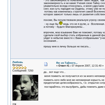
- это закономерность появления таких людей, "как
закономерность и ни какие Учения свою Тайну схов
уважительно всегда относилась, и меня удручаем
сект, кои суть пародия на Ордены, этому уже не по
потому как изменилась стратегия самой Вселенно
которое зависит только лишь от развития собствен
похоже, Вы почувствовали реальную угрозу своем
- ну еще бы
ведь это не я рулю, а - Вселенная.
а потому - будьте благоразумны...
впрочем, мое взывание Вам не поможет, потому к
сделали свой выбор стать избранным в данной фазе
уйдет в небытие вместе с Вами отобранными "уче
осознания...
прошу мне в личку больше не писать...
Любовь
Re: из Тайного...
Ветеран
«
Ответ #1 :
07 Апреля 2007, 12:31:40 »
Сообщений: 7250
да... вот еще что...
меня поиметь не получается из-за моего непомер
поиметь кого-либо моя же непомерная корысть не
предпочитаю целесообразность, т.е. открытое сотр
постарайтесь это вызубрить, дабы помнить даже 