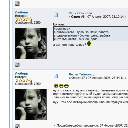
Любовь
Re: из Тайного...
Ветеран
«
Ответ #6 :
07 Апреля 2007, 23:10:14 »
Сообщений: 7250
Цитата:
«business»
с английского - дело, занятие, работа
с французского - бизнес, дело, работа
с итальянского - бизнес, дело...
а вы чего испугались?
Любовь
Re: из Тайного...
Ветеран
«
Ответ #7 :
07 Апреля 2007, 23:44:11 »
Сообщений: 7250
ну что сказать, ну что сказать... (мотивчик помнит
идите помедитируйте, мой судия, дабы напраслины
это и есть винегрет, ой венигрет по вашему, на в
нуу... так все методики оболванивания глупцов и в
«
Последнее редактирование: 07 Апреля 2007, 23