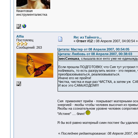
Квантовая
инструменталистка
Alfia
Re: из Тайного...
Постоялец
«
Ответ #12 :
08 Апреля 2007, 04:00:54 »
Сообщений: 263
Цитата: Мастер от 08 Апреля 2007, 00:54:05
Цитата: Любовь от 08 Апреля 2007, 00:38:03
месСиюшка
, слышала все енто уже не единыжды, 
Если прошла ПОДГОТОВКУ, что Сия тут устроил т
поблевать, то есть разгрузить мозги - это первое
преобразовываться, реализовываться.
Иначе его не пройти!
Чистка, чистка и еще раз ЧИСТКА, а затем уж 
И все это САМоХОДОМ!!!
Сия применяет приём - покрывает матерными оско
энергией - якобы чтобы человек высочил из привы
Якобы на сознательном уровне человек сопротивля
"Истине" .... блин!
Я бы всё равно матерный сиин постинг бы удалил
«
Последнее редактирование: 08 Апреля 2007, 04:3