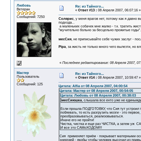
Любовь
Re: из Тайного...
Ветеран
«
Ответ #13 :
08 Апреля 2007, 06:07:16 »
Сообщений: 7250
Солярис
, у меня врагов нет, потому как я давно 
подхода...
а маленьких собачек мне жалко - т.к. тратить жист
"мучительно больно за бесцельно прожитые годы"...
месСия
, не приписывайте себе чужих заслуг - по
Pipa
, за жисть не только много чего вылезти, но в
«
Последнее редактирование: 08 Апреля 2007, 07
Мастер
Re: из Тайного...
Пользователь
«
Ответ #14 :
08 Апреля 2007, 10:59:47 »
Сообщений: 125
Цитата: Alfia от 08 Апреля 2007, 04:00:54
Цитата: Мастер от 08 Апреля 2007, 00:54:05
Цитата: Любовь от 08 Апреля 2007, 00:38:03
месСиюшка
, слышала все енто уже не единыжды,
Если прошла ПОДГОТОВКУ, что Сия тут устроил т
поблевать, то есть разгрузить мозги - это первое
преобразовываться, реализовываться.
Иначе его не пройти!
Чистка, чистка и еще раз ЧИСТКА, а затем уж 
И все это САМоХОДОМ!!!
Сия применяет приём - покрывает матерными оск
энергией - якобы чтобы человек высочил из прив