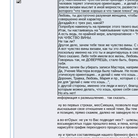
человек теряет этическую ориентацию... и делай с
ежели визави мыслит в иной мерности, развести п
которого "что такое хорошо и что такое плохо" н
Любовь, ты достаточно разумная женщина, чтобы
совершенно иной характер.
Догадайся с трех раз, какой?
Попробую намекнуть на примере этого твоего вы
Итак, ты настаиваешь на "навязывание чувства в
А есть ведь, по крайней мере, альтернативное –
НА ЧУВСТВО ВИНЫ.
Не так ли?
Другое дело, зачем тебе твое же чувство вины. С
А вот чувство вины визави, как ты это любишь го
поскольку именно на это ты и акцентируешь в свое
Лихо сказано. Либо тебя имели все жизнь, Любов
Говоришь так, не ДОВЕРЯЕШЬ, стало быть, бореш
тебя.
Иначе, зачем бы убирать записи Мастера, наприм
Да, Учение Мастера всегда было тайным. Не позво
этическую ориентацию... и делай с ним что хошь..
Доронин, Травка, Любовь, Мария и пр., которые с
ее для "делай с ним что хошь...",
с другой стороны, именно эти люди и могут, благод
которым можно делать, что хошь, кроме себя сам
Но ить нет!
информация к размышлению... так сказать...
ну во первых строках, месСиюшка, позвольте еще 
высказывая
свое отношение к некой теме, Вы те
и позицию, прямо скажем, далеко не завидную по
а во-втОрых: не уж то Вас подводит нюх? - шлюзы,
восьмидесятых годах прошлого века, и пена, кот
нарисуйте график переходного процесса и проанали
ну и третья составляющая нашего бренного физ пл