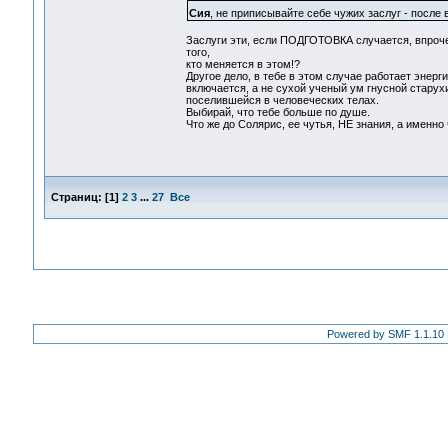
Сия
, не приписывайте себе чужих заслуг - после
Заслуги эти, если ПОДГОТОВКА случается, впро
того,
кто меняется в этом!?
Другое дело, в тебе в этом случае работает энер
включается, а не сухой ученый ум гнусной старух
поселившейся в человеческих телах.
Выбирай, что тебе больше по душе.
Что же до Солярис, ее чутья, НЕ знания, а именно
Страниц:
[
1
]
2
3
...
27
Все
Powered by SMF 1.1.10