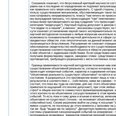
Сказанное означает, что безусловный критерий научности сост
равно как и последние по определению не подлежат визуализаци
как правильно сего зверя классифицировать. С одной стороны,
пользу существования механизмов, обуславливающих такое по
констатировать неправомерность тезиса "там ничего не происхо
мы вынуждения признать, что происходящее "там" невозможно п
осмысление противоречивого на вид суждения "это происходит
категорию "нигдесущих"). Научный подход допускает в данном 
"что видим то и пишем", а именно : механизмы существуют, н
сути означает установление наукой такого экспериментально п
научной методологии познания к любым вопросам касательно е
возможность познавательной научной деятельности в сфере су
предметных областях этих гипотетических на данный момент на
полагающегося безусловным. Расширение не означает отрицания
обоснованное свидетельство необходимости его существования 
существовании соответствующего объекта в области умозрения,
в нём объектов с заданными свойствами. Если средствами како
получаем формулировку задачи, заведомо этими средствами не
противоречия, требующего разрешения с мета-системных позиц
Граница применимости научной методологии познания нам изве
существовании объективной реальности, согласно которому в к
происходят конкретные события, характер и содержание которых
"объективная реальность существует объективно" остаётся в 
состоянии. А разрешиться это противоречие может лишь в том
результатов в соответствие с... собственно, ними же самими - 
состоит, что пока мы туда не смотрим, для нас этого объективн
приватности ощущений это вполне допускает), при этом любые
стрел" в общем контексте совместного времяпрепровождения, 
этого контекста на объективное сосуществование в этом врем
событий. То есть пока я сижу дома и втыкаю в монитор, включив
объективно не существует (точнее - не возникает объективной
событийностью). Своим решением выйти на улицу я посылаю "з
живых существ, но поскольку до этого момента у прохожих на ул
так же буду "выдан им по запросу". Дискретную привязку реше
системы управления синхронизацией событий на опережение - т
потенциально возможных вариантов принятия решений потенциал