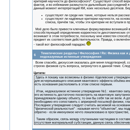
критерий научности до философского". Существует способ вер
фактов, и во избежание размытости дальнейших рассуждений я
данный момент интерпретаций КМ, коих несколько десятков. Б
существуют ли среди них такие, которые нельзя рассма
существуют ли надёжные критерии научности, на основ
списка, причём так, чтобы эти критерии не вступали в п
Моё дело было привести ключевые формулировки возникшей в н
способствующий определению корректности дихотомических отве
возникает в этом потребности, поскольку мне известен способ
предмет их соответствия действительности. Правда, о включён
- такой вот философский парадокс
Тематические разделы
/
Философия
/
Re: Физика как и
6
недоказуемые истинные утверждения
Всем спасибо, дискуссия оказалась для меня плодотворной, 
строгих физиков суть вопроса, затронутого в данной теме. Сл
Цитата:
Здесь я покажу как возможны в физике гёделевские утвержден
для исчерпывающего описания квантового эффекта объёма ин
есть основания расположить в этом списке первым.
Итак, недоказуемое истинное утверждение №1 : квантово-запут
его истинность достаточно посмотреть на квантовую запутаннос
принадлежали одному объекту, то они бы себя так не вели. А д
необходимо его сопоставить с априорной посылкой физики, гла
Последнее утверждение следует считать аксиомой на основании
"физической реальностью" : называя нечто "объектом", мы под
обратно - если именуемое нечто локализовано в пространстве, т
Таким образом, связь между спутанными частицами в составе о
отсутствия материальной субстанции, данную связь обеспечи