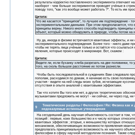
результаты корректно поставленного эксперимента отвечают на 
наоборот - чем больше экспериментов проводят учёные в стре
поводу того, "как это вообще может работать ?". То есть им пр
Цитата:
Что же касается "принципов", то лучшее им подтверждение - т
экспериментальными данными. При этом предполагается, что ес
принципы верны. Никого иного способа подтвердить принципы н
объект, который можно обнаружить в природе, чтобы потом на н
Ну да, иногда в физике встречаются квантовые эффекты, и ни
экспериментального подтверждения. Более того - никто даже пр
чтобы не терять лица учёным только и остаётся что ссылаться
явления, которые происходят в микромире. Вот, скажем :
Цитата:
Видите ли, если буханку хлеба разрезать на две половинки, то
того, на сколь большое расстояние их потом разнесли.
Чтобы быть последовательной в суждениях Вам следовало прод
пополам, расходимся по домам, я начинаю есть свою половинку
участия - видите на ней следы моих зубов, исчезающие кусочки
отсутствия в опыте аналогий с квантовыми эффектами.
Так что хотите Вы того или нет, а других теоретических обосн
музыкантами предложить не могут - ни сейчас, ни через год, ни ч
Тематические разделы
/
Философия
/
Re: Физика как и
9
недоказуемые истинные утверждения
На сегодняшний день научная объективность состоит в том, чт
позиций : первые, коих большинство и к числу которых относ
квантовых эффектов ; вторые, к меньшинству которых отношус
механизмов, обеспечивающих возможности проявления квантов
предполагать принципиальную возможность их научного объясн
философии в сферу научной методологии познания. Также след