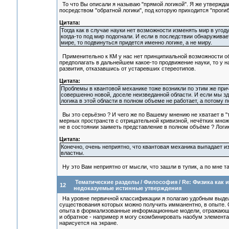
То что Вы описали я называю "прямой логикой". Я же утвержд
посредством "обратной логики", под которую приходится "проги
Цитата:
Тогда как в случае науки нет возможности изменять мир в угоду
когда-то под мир подогнали. И если в последствии обнаруживает
мире, то подвинуться придется именно логике, а не миру.
Применительно к КМ у нас нет принципиальной возможности об
предполагать в дальнейшем какое-то продвижение науки, то у н
развития, отказавшись от устаревших стереотипов.
Цитата:
Проблемы в квантовой механике тоже возникли по этим же прич
совершенно новой, доселе неизведанной области. И если мы з
логика в этой области в полном объеме не работает, а потому 
Вы это серьёзно ? И чего же по Вашему мнению не хватает в "т
мерных пространств с отрицательной кривизной, нечётких множ
не в состоянии заиметь представление в полном объёме ? Логик
Цитата:
Конечно, очень неприятно, что квантовая механика выпадает из
властны.
Ну это Вам неприятно от мысли, что зашли в тупик, а по мне т
Тематические разделы
/
Философия
/
Re: Физика как 
12
недоказуемые истинные утверждения
На уровне первичной классификации я полагаю удобным выдели
существования которых можно получить имманентно, в опыте. 
опыта в формализованные информационные модели, отражающие 
и обратное - например я могу скомбинировать наобум элемента
нарисуется на экране.