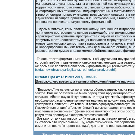
устраняется. Но поскольку такой способ решения нейтрализует
материалом служат результаты интровертной коммуникации меж
корректности вместо истинности становится целесообразность 
информационных технологий, индифферентных к математическ
второго порядка попросту лишены возможности содержать в се
единственный запрет, принятый в ФЛ безусловным, становится
основание не считать такую логику формальной.
Здесь антитезис, коим является коммуникационная интроверси
логические построения на основе взаимодействия инкорпорир
характеристику кривизны пространства с одной из кантовских
получить шесть соответствующих вариантов мироустройства.
миров, для которых допустимо варьирование этих показателей
инкорпорированными системами как цельными объектами, а не
рассмотрении думаю вполне можно обойтись мирами с фиксир
То есть то что формальные системы обнаруживают внутри себя
который требует привлечения специальных методов для разреше
же время не являются способами формализации (если хотите уз
boldachev-obratnaya-logika-razresheniya-protivorechii
).
Цитата: Pipa от 12 Июня 2017, 19:45:10
Возможно, что время для удачных объяснений еще не наступил
"Возможно" не является логическим обоснованием, как из того 
завтра. Вам не обязательно было перед этим аргументировать 
полагающийся в науке безусловным, и тогда для чтобы сформули
необходимо расширение критериев научности до случаев, требу
критерием Поппера". Вот теперь я точно сформулировал суть во
("включённая опция" и "отключённая") должны находится в сост
мысленный эксперимент (физические понятно что в этом состоя
результата проводим эксперимент физический.
Вот как-то так - как говорится "и овцы сыты, и волки целы", и 
считалось это нормальным - ну, когда физическим эксперимент
изменится после "второго взгляда", достаточно воспользоват
Тематические разделы
/
Философия
/
Re: Физика как и