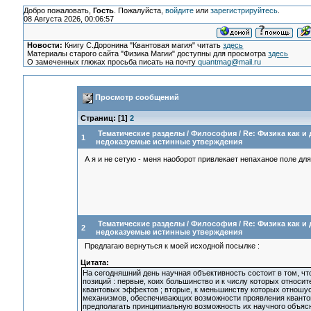
Добро пожаловать,
Гость
. Пожалуйста,
войдите
или
зарегистрируйтесь
.
08 Августа 2026, 00:06:57
Новости:
Книгу С.Доронина "Квантовая магия" читать
здесь
Материалы старого сайта "Физика Магии" доступны для просмотра
здесь
О замеченных глюках просьба писать на почту
quantmag@mail.ru
Просмотр сообщений
Страниц: [
1
]
2
Тематические разделы
/
Философия
/
Re: Физика как и
1
недоказуемые истинные утверждения
А я и не сетую - меня наоборот привлекает непаханое поле дл
Тематические разделы
/
Философия
/
Re: Физика как и
2
недоказуемые истинные утверждения
Предлагаю вернуться к моей исходной посылке :
Цитата:
На сегодняшний день научная объективность состоит в том, чт
позиций : первые, коих большинство и к числу которых относ
квантовых эффектов ; вторые, к меньшинству которых отношус
механизмов, обеспечивающих возможности проявления квантов
предполагать принципиальную возможность их научного объясн