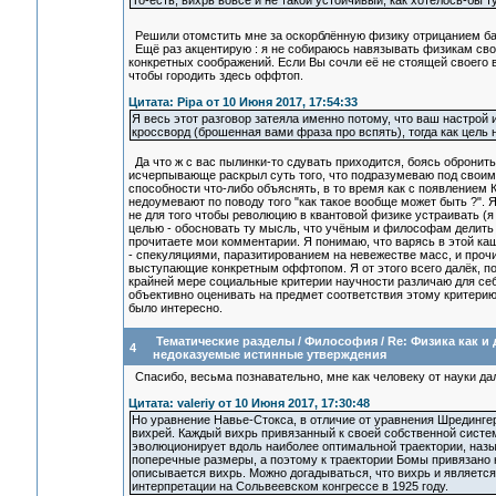
То-есть, вихрь вовсе и не такой устойчивый, как хотелось-б
Решили отомстить мне за оскорблённую физику отрицанием б
Ещё раз акцентирую : я не собираюсь навязывать физикам сво
конкретных соображений. Если Вы сочли её не стоящей своего 
чтобы городить здесь оффтоп.
Цитата: Pipa от 10 Июня 2017, 17:54:33
Я весь этот разговор затеяла именно потому, что ваш настрой 
кроссворд (брошенная вами фраза про вспять), тогда как цель 
Да что ж с вас пылинки-то сдувать приходится, боясь обронить
исчерпывающе раскрыл суть того, что подразумеваю под своим
способности что-либо объяснять, в то время как с появлением 
недоумевают по поводу того "как такое вообще может быть ?". Я 
не для того чтобы революцию в квантовой физике устраивать (я 
целью - обосновать ту мысль, что учёным и философам делить 
прочитаете мои комментарии. Я понимаю, что варясь в этой ка
- спекуляциями, паразитированием на невежестве масс, и про
выступающие конкретным оффтопом. Я от этого всего далёк, по
крайней мере социальные критерии научности различаю для себ
объективно оценивать на предмет соответствия этому критери
было интересно.
Тематические разделы
/
Философия
/
Re: Физика как и
4
недоказуемые истинные утверждения
Спасибо, весьма познавательно, мне как человеку от науки да
Цитата: valeriy от 10 Июня 2017, 17:30:48
Но уравнение Навье-Стокса, в отличие от уравнения Шрединге
вихрей. Каждый вихрь привязанный к своей собственной систем
эволюционирует вдоль наиболее оптимальной траектории, назыв
поперечные размеры, а поэтому к траектории Бомы привязано н
описывается вихрь. Можно догадываться, что вихрь и является
интерпретации на Сольвеевском конгрессе в 1925 году.