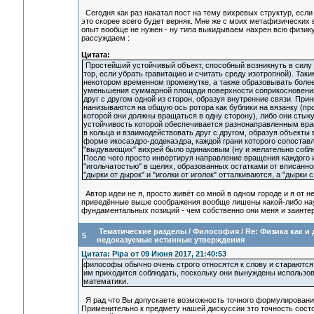
Сегодня как раз накатал пост на тему вихревых структур, если
это скорее всего будет верняк. Мне же с моих метафизических 
опыт вообще не нужен - ну типа выкидываем нахрен всю физику,
рассуждаем :
Цитата:
Простейший устойчивый объект, способный возникнуть в силу 
тор, если убрать гравитацию и считать среду изотропной). Та
некотором временном промежутке, а также образовывать боле
уменьшения суммарной площади поверхности соприкосновения 
друг с другом одной из сторон, образуя внутренние связи. При
нанизываются на общую ось ротора как бублики на вязанку (пр
которой они должны вращаться в одну сторону), либо они стык
устойчивость которой обеспечивается разнонаправленным вра
в кольца и взаимодействовать друг с другом, образуя объекты
форме икосаэдро-додекаэдра, каждой грани которого сопоставл
"выдувающих" вихрей было одинаковым (ну и желательно собл
После чего просто инвертируя направление вращения каждого и
"игольчатостью" в щелях, образованных остатками от вписанн
"дырки от дырок" и "иголки от иголок" отталкиваются, а "дырки 
Автор идеи не я, просто живёт со мной в одном городе и я от не
приведённые выше соображения вообще лишены какой-либо нау
фундаментальных позиций - чем собственно они меня и заинте
Тематические разделы
/
Философия
/
Re: Физика как и
5
недоказуемые истинные утверждения
Цитата: Pipa от 09 Июня 2017, 21:40:53
философы обычно очень строго относятся к слову и стараютс
им приходится соблюдать, поскольку они вынуждены использов
математики.
Я рад что Вы допускаете возможность точного формулирования
Применительно к предмету нашей дискуссии это точность состо