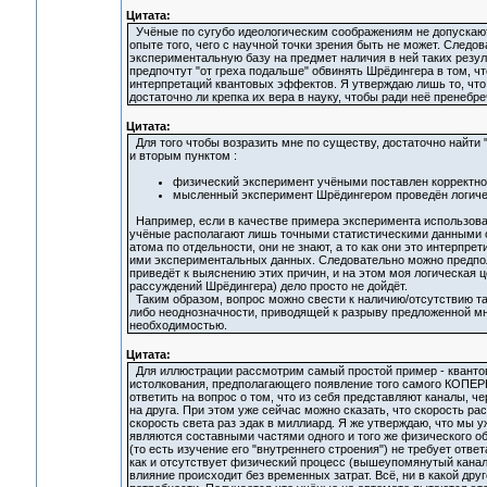
Цитата:
Учёные по сугубо идеологическим соображениям не допускают 
опыте того, чего с научной точки зрения быть не может. След
экспериментальную базу на предмет наличия в ней таких резул
предпочтут "от греха подальше" обвинять Шрёдингера в том, ч
интерпретаций квантовых эффектов. Я утверждаю лишь то, что у
достаточно ли крепка их вера в науку, чтобы ради неё пренебре
Цитата:
Для того чтобы возразить мне по существу, достаточно найти
и вторым пунктом :
физический эксперимент учёными поставлен корректно
мысленный эксперимент Шрёдингером проведён логиче
Например, если в качестве примера эксперимента использова
учёные располагают лишь точными статистическими данными о 
атома по отдельности, они не знают, а то как они это интерпр
ими экспериментальных данных. Следовательно можно предпо
приведёт к выяснению этих причин, и на этом моя логическая ц
рассуждений Шрёдингера) дело просто не дойдёт.
Таким образом, вопрос можно свести к наличию/отсутствию та
либо неоднозначности, приводящей к разрыву предложенной мн
необходимостью.
Цитата:
Для иллюстрации рассмотрим самый простой пример - квантов
истолкования, предполагающего появление того самого КОПЕРН
ответить на вопрос о том, что из себя представляют каналы, 
на друга. При этом уже сейчас можно сказать, что скорость р
скорость света раз эдак в миллиард. Я же утверждаю, что мы
являются составными частями одного и того же физического об
(то есть изучение его "внутреннего строения") не требует ответ
как и отсутствует физический процесс (вышеупомянутый канал
влияние происходит без временных затрат. Всё, ни в какой дру