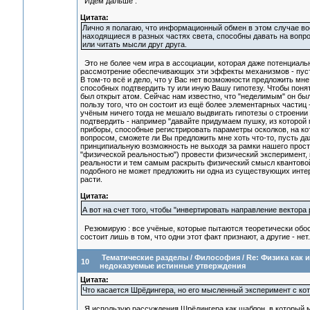
Идём дальше :
Цитата:
Лично я полагаю, что информационный обмен в этом случае вооб
находящиеся в разных частях света, способны давать на вопро
или читать мысли друг друга.
Это не более чем игра в ассоциации, которая даже потенциальн
рассмотрение обеспечивающих эти эффекты механизмов - пусть
В том-то всё и дело, что у Вас нет возможности предложить мн
способных подтвердить ту или иную Вашу гипотезу. Чтобы понят
был открыт атом. Сейчас нам известно, что "неделимым" он бы
пользу того, что он состоит из ещё более элементарных частиц
учёным ничего тогда не мешало выдвигать гипотезы о строении
подтвердить - например "давайте придумаем пушку, из которой 
приборы, способные регистрировать параметры осколков, на кот
вопросом, сможете ли Вы предложить мне хоть что-то, пусть д
принципиальную возможность не выходя за рамки нашего прост
"физической реальностью") провести физический эксперимент,
реальности и тем самым раскрыть физический смысл квантовой 
подобного не может предложить ни одна из существующих интер
расти.
Цитата:
А вот на счет того, чтобы "инвертировать направление вектора
Резюмирую : все учёные, которые пытаются теоретически обо
состоит лишь в том, что одни этот факт признают, а другие - нет.
Тематические разделы
/
Философия
/
Re: Физика как 
10
недоказуемые истинные утверждения
Цитата:
Что касается Шрёдингера, но его мысленный эксперимент с ко
Я использую рассуждения Шрёдингера как шаблон, в который м