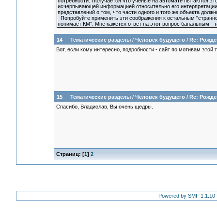
потребности. Получается что учёные на автомате пытаются это
исчерпывающей информацией относительно его интерпретации.
представлений о том, что части одного и того же объекта долж
Попробуйте применить эти соображения к остальным "страннос
понимает КМ". Мне кажется ответ на этот вопрос банальным - т
14
Тематические разделы
/
Человек будущего
/
Re: Рожде
Вот, если кому интересно, подробности - сайт по мотивам этой
15
Тематические разделы
/
Человек будущего
/
Re: Рожде
Спасибо, Владислав, Вы очень щедры.
Страниц: [
1
]
2
Powered by SMF 1.1.10