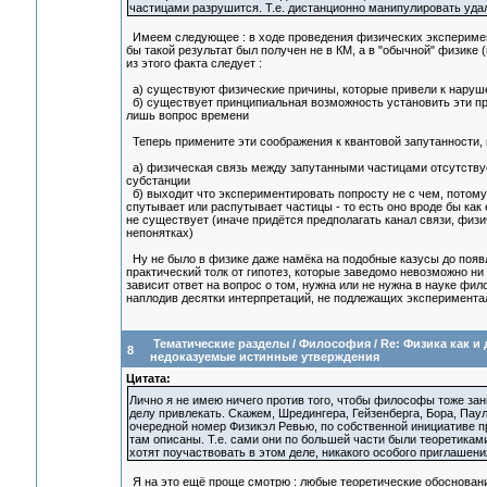
частицами разрушится. Т.е. дистанционно манипулировать удал
Имеем следующее : в ходе проведения физических эксперимен
бы такой результат был получен не в КМ, а в "обычной" физике 
из этого факта следует :
а) существуют физические причины, которые привели к наруш
б) существует принципиальная возможность установить эти при
лишь вопрос времени
Теперь примените эти соображения к квантовой запутанности, 
а) физическая связь между запутанными частицами отсутствуе
субстанции
б) выходит что экспериментировать попросту не с чем, потому 
спутывает или распутывает частицы - то есть оно вроде бы как е
не существует (иначе придётся предполагать канал связи, физ
непонятках)
Ну не было в физике даже намёка на подобные казусы до появл
практический толк от гипотез, которые заведомо невозможно ни
зависит ответ на вопрос о том, нужна или не нужна в науке фи
наплодив десятки интерпретаций, не подлежащих эксперимента
Тематические разделы
/
Философия
/
Re: Физика как и
8
недоказуемые истинные утверждения
Цитата:
Лично я не имею ничего против того, чтобы философы тоже за
делу привлекать. Скажем, Шредингера, Гейзенберга, Бора, Паули
очередной номер Физикэл Ревью, по собственной инициативе 
там описаны. Т.е. сами они по большей части были теоретикам
хотят поучаствовать в этом деле, никакого особого приглашени
Я на это ещё проще смотрю : любые теоретические обоснован