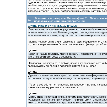
туда квантовую телепортацию приходим к противоречию между 
необъятному космосу, с традиционным представлением о физиче
мысленно взрываем нашего несчастного подопытного кота изну
жизнедействовать, будучи разбросанным мелкими частями по о
Тематические разделы
/
Философия
/
Re: Физика как 
11
недоказуемые истинные утверждения
Цитата: Pipa от 07 Июня 2017, 10:57:23
Во всех этих рассуждениях упускается то важное обстоятельств
произвольно из головы. Конечно, какую-то логику можно создат
основании такой логики, могут не соответствовать реальности.
Логика черпается из мира только на стадии обучения счёту на 
то, чего в мире не может быть по определению (минус три яблок
Цитата:
Конечно, какую-то логику можно создать и произвольно, не огля
могут не соответствовать реальности.
Поправка : не какую-то, а любую, поскольку созданию чего-либо
продвинулась бы дальше сложения натуральных чисел.
Цитата:
Другим словами, логика в купе с аксиоматическим фундаменто
и только поэтому способны порождать следствия, непротиворе
То есть всё обстоит с точностью до наоборот - именно на осн
менее сносно эту реальность описывать.
Цитата:
Математика не изучает мира, а потому и не может знать, каков 
уравнений или начальных условий что-то из того, что мы в ми
что-то полезное, выводя следствия из того, что мы в нее залож