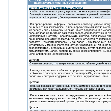
3
недоказуемые истинные утверждения
Цитата: valeriy от 12 Июня 2017, 09:26:42
Чтобы тупо логически рассуждать, оставаясь в рамках метафиз
Пожалуй, самым жестким правилом является умений пользовать
порезаться. Например, "выкидываем нахрен всю физику"
Вы среагировали на форму - полаю как человеку, увлечённому 
решили что я высказываюсь в пренебрежительном ключе о сфе
же деле у меня и в мыслях не было ничего подобного, и я испо
рассчитывая на то что не дам этим повода для превратных ин
информации. Поэтому, надо понимать, и начали свой коммента
принципиальное отличие метафизических объектов от физически
потрогать, измерить приборами и так далее, и они могут быть 
метафизику у меня была условностью, указывающей лишь на то,
экспериментов и ограничусь сугубо экспериментом мысленным.
визуализируем. Далее, воспринимая меня как оппонента, Вы в
целенаправленно их искажающие :
Цитата:
С чего вы решили, что вихрь является простейшим устойчивых
Потому что для того чтобы из непрерывно движущейся среды п
необходимо определённое количество вихрей (32, как в случае
после комментария, содержащего ссылки на уравнение Навье - 
Цитата:
Ведь как показывает жизненный опыт, дымовое кольцо (вихрев
временем начинает расширяться, пока не исчезнет совсем.
Как показывает опыт, в вихри закручивается практически всё ч
нескольких секунд кружащих листья у Вас под ногами, до галак
привести наименее удачный пример, могли бы ведь и о торнадо
Цитата: