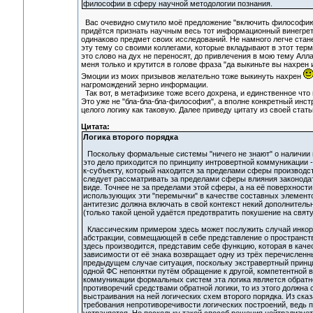
философии в сферу научной методологии познания.
Вас очевидно смутило моё предложение "включить философию в 
придётся признать научным весь тот информационный винегрет
одинаково предмет своих исследований. Не намного легче станет
эту тему со своими коллегами, которые вкладывают в этот терм
это слово на дух не переносят, до привлечения в мою тему Ал
меня только и крутится в голове фраза "да выкиньте вы нахрен 
Эмоции из моих призывов желательно тоже выкинуть нахрен
нагромождений зерно информации.
Так вот, в метафизике тоже всего дохрена, и единственное что 
Это уже не "бла-бла-бла-философия", а вполне конкретный инст
целого логику как таковую. Далее приведу цитату из своей стат
Цитата:
Логика второго порядка
Поскольку формальные системы "ничего не знают" о наличии 
это дело приходится по принципу интровертной коммуникации -
к-субъекту, который находится за пределами сферы производ
следует рассматривать за пределами сферы влияния законод
виде. Точнее не за пределами этой сферы, а на её поверхност
использующих эти "перемычки" в качестве составных элементо
антитезис должна включать в свой контекст некий дополнитель
(только такой ценой удаётся предотвратить покушение на святу
Классическим примером здесь может послужить случай инкорп
абстракции, совмещающей в себе представление о пространстве
здесь производится, представим себе функцию, которая в каче
зависимости от её знака возвращает одну из трёх перечисленн
предыдущем случае ситуация, поскольку экстравертный принц
одной ФС непонятки путём обращение к другой, компетентной в
коммуникации формальных систем эта логика является обратно
противоречий средствами обратной логики, то из этого должн
выстраивания на ней логических схем второго порядка. Из сказ
требования непротиворечивости логических построений, ведь 