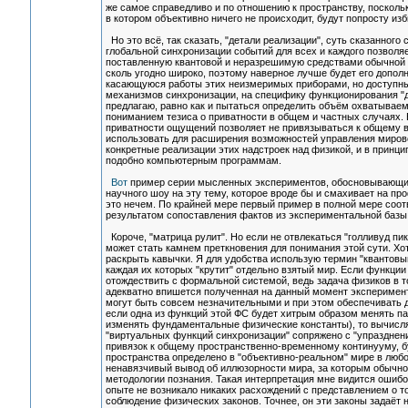
же самое справедливо и по отношению к пространству, посколь
в котором объективно ничего не происходит, будут попросту из
Но это всё, так сказать, "детали реализации", суть сказанного
глобальной синхронизации событий для всех и каждого позвол
поставленную квантовой и неразрешимую средствами обычной фи
сколь угодно широко, поэтому наверное лучше будет его дополни
касающуюся работы этих неизмеримых приборами, но доступн
механизмов синхронизации, на специфику функционирования "дв
предлагаю, равно как и пытаться определить объём охватываем
пониманием тезиса о приватности в общем и частных случаях. 
приватности ощущений позволяет не привязываться к общему вр
использовать для расширения возможностей управления мирово
конкретные реализации этих надстроек над физикой, и в принци
подобно компьютерным программам.
Вот
пример серии мысленных экспериментов, обосновывающих
научного шоу на эту тему, которое вроде бы и смахивает на п
это нечем. По крайней мере первый пример в полной мере соот
результатом сопоставления фактов из экспериментальной базы 
Короче, "матрица рулит". Но если не отвлекаться "голливуд пик
может стать камнем преткновения для понимания этой сути. Хо
раскрыть кавычки. Я для удобства использую термин "квантовый
каждая их которых "крутит" отдельно взятый мир. Если функци
отождествить с формальной системой, ведь задача физиков в то
адекватно впишется полученная на данный момент эксперимен
могут быть совсем незначительными и при этом обеспечивать 
если одна из функций этой ФС будет хитрым образом менять п
изменять фундаментальные физические константы), то вычисл
"виртуальных функций синхронизации" сопряжено с "упразднени
привязок к общему пространственно-временному континууму, бу
пространства определено в "объективно-реальном" мире в любо
ненавязчивый вывод об иллюзорности мира, за которым обычно
методологии познания. Такая интерпретация мне видится ошибоч
опыте не возникало никаких расхождений с представлением о то
соблюдение физических законов. Точнее, он эти законы задаёт