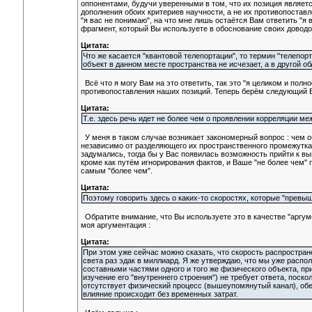
оппонентами, будучи уверенными в том, что их позиция являетс
дополнения обоих критериев научности, а не их противопостав
"я вас не понимаю", на что мне лишь остаётся Вам ответить "
фрагмент, который Вы используете в обоснование своих доводо
Цитата:
Что же касается "квантовой телепортации", то термин "телепорт
объект в данном месте пространства не исчезает, а в другой о
Всё что я могу Вам на это ответить, так это "я целиком и полн
противопоставления наших позиций. Теперь берём следующий 
Цитата:
Т.е. здесь речь идет не более чем о проявлении корреляции ме
У меня в таком случае возникает закономерный вопрос : чем о
независимо от разделяющего их пространственного промежутка ?
задумались, тогда бы у Вас появилась возможность прийти к вы
кроме как путём игнорирования фактов, и Ваше "не более чем" 
самым "более чем".
Цитата:
Поэтому говорить здесь о каких-то скоростях, которые "превыш
Обратите внимание, что Вы используете это в качестве "аргуме
моя аргументация :
Цитата:
При этом уже сейчас можно сказать, что скорость распростра
света раз эдак в миллиард. Я же утверждаю, что мы уже расп
составными частями одного и того же физического объекта, при
изучение его "внутреннего строения") не требует ответа, поскол
отсутствует физический процесс (вышеупомянутый канал), обе
влияние происходит без временных затрат.