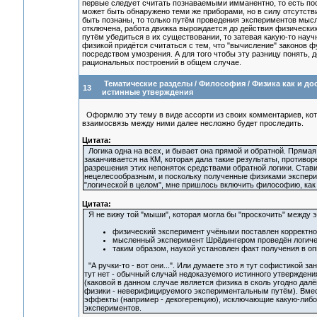
первые следует считать познаваемыми имманентно, то есть по
может быть обнаружено теми же приборами, но в силу отсутств
быть познаны, то только путём проведения экспериментов мысл
отключена, работа движка вырождается до действия физических 
путём убедиться в их существовании, то затевая какую-то нау
физикой придётся считаться с тем, что "вычисление" законов 
посредством умозрения. А для того чтобы эту разницу понять, до
рациональных построений в общем случае.
Тематические разделы
/
Философия
/
Физика как и до
13
истинные утверждения
Оформлю эту тему в виде ассорти из своих комментариев, кот
взаимосвязь между ними далее несложно будет проследить.
Цитата:
Логика одна на всех, и бывает она прямой и обратной. Прямая
заканчивается на КМ, которая дала такие результаты, противо
разрешения этих непоняток средствами обратной логики. Став
нецелесообразным, и поскольку полученные физиками экспери
"логической в целом", мне пришлось включить философию, как 
Цитата:
Я не вижу той "мыши", которая могла бы "проскочить" между э
физический эксперимент учёными поставлен корректно
мысленный эксперимент Шрёдингером проведён логиче
таким образом, наукой установлен факт получения в опы
"А ручки-то - вот они...". Или думаете это я тут софистикой 
тут нет - обычный случай недоказуемого истинного утверждени
(каковой в данном случае является физика в сколь угодно далё
физики - неверифицируемого экспериментальным путём). Вмест
эффекты (например - декогеренцию), исключающие какую-либо
экспериментов.