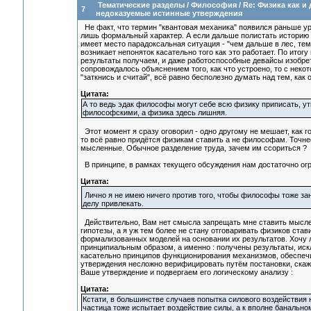
Тематические разделы
/
Философия
/
Re: Физика как и
7
недоказуемые истинные утверждения
Не факт, что термин "квантовая механика" появился раньше ур
лишь формальный характер. А если дальше полистать историю 
имеет место парадоксальная ситуация - "чем дальше в лес, те
возникает непоняток касательно того как это работает. По итогу
результаты получаем, и даже работоспособные девайсы изобре
сопровождалось объяснением того, как что устроено, то с некот
"заткнись и считай", всё равно бесполезно думать над тем, как
Цитата:
А то ведь эдак философы могут себе всю физику приписать, у
философскими, а физика здесь лишняя.
Этот момент я сразу оговорил - одно другому не мешает, как г
то всё равно придётся физикам ставить а не философам. Точн
мысленные. Обычное разделение труда, зачем им ссориться ?
В принципе, в рамках текущего обсуждения нам достаточно ог
Цитата:
Лично я не имею ничего против того, чтобы философы тоже з
делу привлекать.
Действительно, Вам нет смысла запрещать мне ставить мысл
гипотезы, а я уж тем более не стану отговаривать физиков ст
формализованных моделей на основании их результатов. Хочу л
принципиальным образом, а именно : получены результаты, ис
касательно принципов функционирования механизмов, обеспечи
утверждения несложно верифицировать путём постановки, скаж
Ваше утверждение и подвергаем его логическому анализу :
Цитата:
Кстати, в большинстве случаев попытка силового воздействия н
частица тоже испытает воздействие силы, а к вполне банально