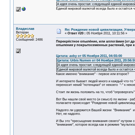
А идея очень простая: следующей единой мировой
Единой мировой валютой всегда было и остаётся ч
Владислав
Re: Рождение новой цивилизации. Утвер
Ветеран
«
Ответ #20 :
05 Ноября 2011, 10:11:56 »
Сообщений: 2486
Перекрёстное опыле́ние, или аллога́мия (от др
опыления у покрытосеменных растений, при к
Цитата: axby от 05 Ноября 2011, 04:55:00
Цитата: Urbis Numen от 04 Ноября 2011, 20:56:5
А идея очень простая: следующей единой мирово
Единой мировой валютой всегда было и остаётся 
Какое именно "внимание" - первое или второе?
И интернете бывает людей много и каждый что-то "
переносит некий "потенциал" от некоего "-" к некое
Стоит ли жизнь положить на то, чтоб "опровергать"
Вот Вы нашли своё место (и смысл) по жизни - раб
полагаете происходит "Рождение новой цивилизаци
Надолго ли удержится Вашей жизни "Внимание" и к
Нет, не надолго.
И Вы это "пресыщение внимания своего" нутром св
"внимание", которое всегда как в режиме "мультиз