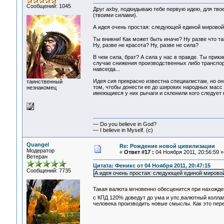
Сообщений: 1045
Друг axby, подкидываю тебе первую идею, для тво
(твоими силами).
А идея очень простая: следующей единой мировой 
Ты вникни! Как может быть иначе? Ну разве что та
Ну, разве не красота? Ну, разве не сила?
В чем сила, брат? А сила у нас в правде. Ты прик
случае снижения производственных либо транспор
навсегда...
Идея сия прекрасно известна специалистам, но он
таинственный
том, чтобы донести ее до широких народных масс 
незнакомец
имеющиеся у них рычаги и склонили кого следует 
— Do you believe in God?
— I believe in Myself. (c)
Quangel
Re: Рождение новой цивилизации
Модератор
«
Ответ #17 :
04 Ноября 2011, 20:56:59 »
Ветеран
Цитата: Феникс от 04 Ноября 2011, 20:47:15
Сообщений: 7735
А идея очень простая: следующей единой мировой
Такая валюта мгновенно обесценится при нахожд
с КПД 120% доведут до ума и упс,валютный колл
человека производить новые смыслы. Как это пере