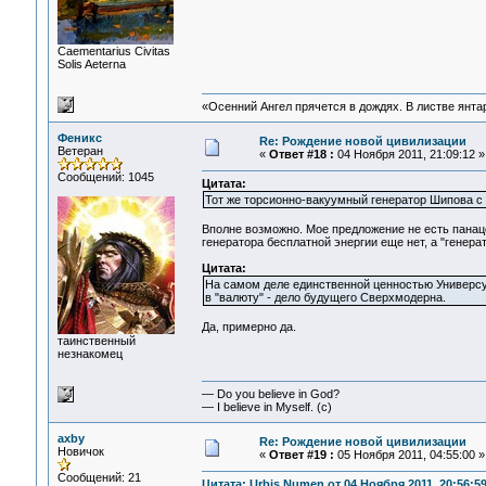
Сaementarius Civitas
Solis Aeterna
«Осенний Ангел прячется в дождях. В листве янтарн
Феникс
Re: Рождение новой цивилизации
Ветеран
«
Ответ #18 :
04 Ноября 2011, 21:09:12 »
Сообщений: 1045
Цитата:
Тот же торсионно-вакуумный генератор Шипова с 
Вполне возможно. Мое предложение не есть панаце
генератора бесплатной энергии еще нет, а "генерат
Цитата:
На самом деле единственной ценностью Универсу
в "валюту" - дело будущего Сверхмодерна.
Да, примерно да.
таинственный
незнакомец
— Do you believe in God?
— I believe in Myself. (c)
axby
Re: Рождение новой цивилизации
Новичок
«
Ответ #19 :
05 Ноября 2011, 04:55:00 »
Сообщений: 21
Цитата: Urbis Numen от 04 Ноября 2011, 20:56:5