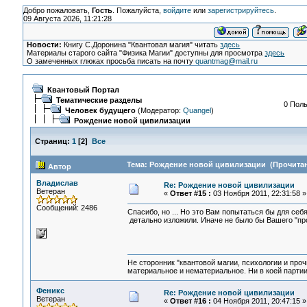
Добро пожаловать,
Гость
. Пожалуйста,
войдите
или
зарегистрируйтесь
.
09 Августа 2026, 11:21:28
Новости:
Книгу С.Доронина "Квантовая магия" читать
здесь
Материалы старого сайта "Физика Магии" доступны для просмотра
здесь
О замеченных глюках просьба писать на почту
quantmag@mail.ru
Квантовый Портал
Тематические разделы
0 Поль
Человек будущего
(Модератор:
Quangel
)
Рождение новой цивилизации
Страниц:
1
[
2
]
Все
Тема: Рождение новой цивилизации (Прочитан
Автор
Владислав
Re: Рождение новой цивилизации
Ветеран
«
Ответ #15 :
03 Ноября 2011, 22:31:58 »
Сообщений: 2486
Спасибо, но ... Но это Вам попытаться бы для себ
детально изложили. Иначе не было бы Вашего "пр
Не сторонник "квантовой магии, психологии и проч
материальное и нематериальное. Ни в коей партии
Феникс
Re: Рождение новой цивилизации
Ветеран
«
Ответ #16 :
04 Ноября 2011, 20:47:15 »