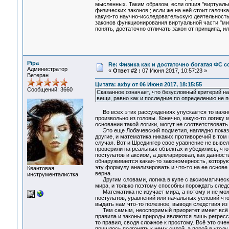
мысленных. Таким образом, если опция "виртуаль
физических законов ; если же на ней стоит галочк
какую-то научно-исследовательскую деятельность 
законов функционирования виртуальной части "ми
понять, достаточно отличать закон от принципа, и
Pipa
Re: Физика как и достаточно богатая ФС
Администратор
«
Ответ #2 :
07 Июня 2017, 10:57:23 »
Ветеран
Цитата: axby от 06 Июня 2017, 18:15:55
Сообщений: 3660
Сказанное означает, что безусловный критерий н
вещи, равно как и последние по определению не 
Во всех этих рассуждениях упускается то важное 
произвольно из головы. Конечно, какую-то логику 
основании такой логики, могут не соответствовать
Это еще Лобачевский подметил, наглядно показа
другие, и математика никаких противоречий в том 
случая. Вот и Шредингер свое уравнение не вывел
проверили на реальных объектах и убедились, что 
постулатов и аксиом, а декларировал, как данност
обнаруживается какая-то закономерность, котору
эту формулу анализировать и что-то на ее основе
Квантовая
верна.
инструменталистка
Другим словами, логика в купе с аксиоматическ
мира, и только поэтому способны порождать след
Математика не изучает мира, а потому и не может
постулатов, уравнений или начальных условий что
выдать нам что-то полезное, выводя следствия из 
Тем самым, неоспоримый приоритет имеет всё то,
правила и законы природы являются лишь регресси
то правил, сводя сложное к простому. Всё это оче
пришлось подгонять к нему силой, а порой в угоду