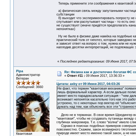
Теперь примените эти соображения к квантовой з
а) физическая связь между запутанными частицам
субстанции
б) выходит что экспериментировать попросту не с
спутывает или распутывает частицы - то есть оно в
не существует (иначе придётся предполагать кан
непонятках)
Ну не было в физике даже намёка на подобные каз
практический толк от гипотез, которые заведомо 
и зависит ответ на вопрос о том, нужна или не н
наплодив десятки интерпретаций, не подлежащих 
«
Последнее редактирование: 09 Июня 2017, 07:5
Pipa
Re: Физика как и достаточно богатая ФС
Администратор
«
Ответ #11 :
09 Июня 2017, 13:36:33 »
Ветеран
Цитата: axby от 09 Июня 2017, 04:03:26
Сообщений: 3660
Не факт, что термин "квантовая механика" появи
лишь формальный характер. А если дальше полис
имеет место парадоксальная ситуация - "чем дал
возникает непоняток касательно того как это рабо
устроено, то с некоторых пор вектор её "объяснит
думать над тем, как объяснить все эти "страннос
Дело не в терминах. В свое время Шредингер воо
"квантовая", чтобы не создавать путаницы между 
глубинах микромира. Т.е. слово "волна" имело сл
Однако в поисках подобных примеров совершенно
повсеместно. Скажем, закон всемирного тяготения
природе имеет место именно такой закон, а не как
Квантовая