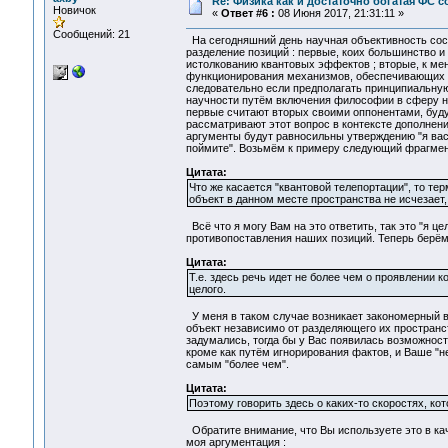
Re: Физика как и достаточно богатая ФС
Новичок
«
Ответ #6 :
08 Июня 2017, 21:31:11 »
Сообщений: 21
На сегодняшний день научная объективность сост
разделение позиций : первые, коих большинство 
истолкованию квантовых эффектов ; вторые, к ме
функционирования механизмов, обеспечивающих в
следовательно если предполагать принципиальную
научности путём включения философии в сферу на
первые считают вторых своими оппонентами, буду
рассматривают этот вопрос в контексте дополнени
аргументы будут равносильны утверждению "я вас 
поймите". Возьмём к примеру следующий фрагмент
Цитата:
Что же касается "квантовой телепортации", то тер
объект в данном месте пространства не исчезает,
Всё что я могу Вам на это ответить, так это "я ц
противопоставления наших позиций. Теперь берё
Цитата:
Т.е. здесь речь идет не более чем о проявлении 
целого.
У меня в таком случае возникает закономерный во
объект независимо от разделяющего их пространст
задумались, тогда бы у Вас появилась возможност
кроме как путём игнорирования фактов, и Ваше "не
самым "более чем".
Цитата:
Поэтому говорить здесь о каких-то скоростях, ко
Обратите внимание, что Вы используете это в кач
моя аргументация :