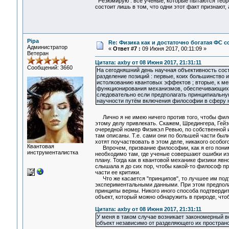
Резюмирую : все учёные, которые пытаются теор
состоит лишь в том, что одни этот факт признают, а
Pipa
Re: Физика как и достаточно богатая ФС
Администратор
«
Ответ #7 :
09 Июня 2017, 00:11:09 »
Ветеран
Цитата: axby от 08 Июня 2017, 21:31:11
Сообщений: 3660
На сегодняшний день научная объективность сост
разделение позиций : первые, коих большинство 
истолкованию квантовых эффектов ; вторые, к ме
функционирования механизмов, обеспечивающих 
следовательно если предполагать принципиальну
научности путём включения философии в сферу н
Лично я не имею ничего против того, чтобы фи
этому делу привлекать. Скажем, Шредингера, Гейзе
очередной номер Физикэл Ревью, по собственной 
там описаны. Т.е. сами они по большей части был
хотят поучаствовать в этом деле, никакого особог
Квантовая
Впрочем, призвание философии, как я его понима
инструменталистка
необходимо там, где ученые совершают ошибки из-
плану. Тогда как в квантовой механике физики яв
слышала я до сих пор, чтобы какой-то философ пр
части ее критики.
Что же касается "принципов", то лучшее им подт
экспериментальными данными. При этом предполага
принципы верны. Никого иного способа подтвердит
объект, который можно обнаружить в природе, чтоб
Цитата: axby от 08 Июня 2017, 21:31:11
У меня в таком случае возникает закономерный во
объект независимо от разделяющего их простран