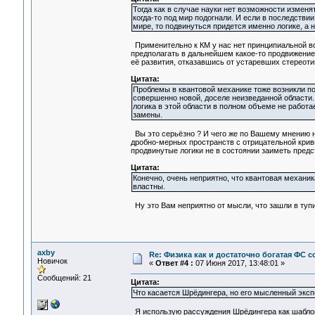
Тогда как в случае науки нет возможности изменят
когда-то под мир подогнали. И если в последствии
мире, то подвинуться придется именно логике, а н
Применительно к КМ у нас нет принципиальной во
предполагать в дальнейшем какое-то продвижение 
её развития, отказавшись от устаревших стереоти
Цитата:
Проблемы в квантовой механике тоже возникли по
совершенно новой, доселе неизведанной области.
логика в этой области в полном объеме не работа
замены.
Вы это серьёзно ? И чего же по Вашему мнению не
дробно-мерных пространств с отрицательной криви
продвинутые логики не в состоянии заиметь предс
Цитата:
Конечно, очень неприятно, что квантовая механик
властны.
Ну это Вам неприятно от мысли, что зашли в тупик
axby
Re: Физика как и достаточно богатая ФС
Новичок
«
Ответ #4 :
07 Июня 2017, 13:48:01 »
Сообщений: 21
Цитата:
Что касается Шрёдингера, но его мысленный эксп
Я использую рассуждения Шрёдингера как шаблон,