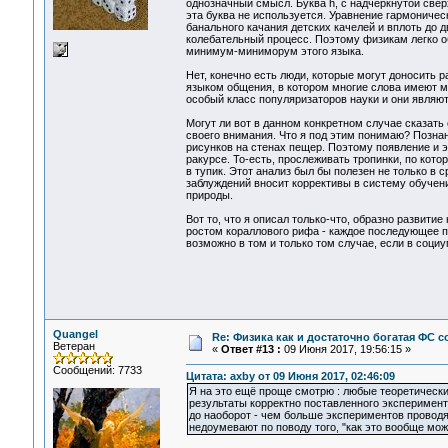
однозначный смысл. Буква h, с надчеркнутой свер
эта буква не используется. Уравнение гармоничес
банального качания детских качелей и вплоть до 
колебательный процесс. Поэтому физикам легко о
минимум-миниморум этого языка.
Нет, конечно есть люди, которые могут доносить
языком общения, в котором многие слова имеют м
особый класс популяризаторов науки и они являют
Могут ли вот в данном конкретном случае сказать
своего внимания. Что я под этим понимаю? Познан
рисунков на стенах пещер. Поэтому появление и 
ракурсе. То-есть, прослеживать тропинки, по кото
в тупик. Этот анализ был бы полезен не только в 
заблуждений вносит коррективы в систему обучен
природы.
Вот то, что я описал только-что, образно развит
ростом кораллового рифа - каждое последующее п
возможно в том и только том случае, если в социу
Quangel
Re: Физика как и достаточно богатая ФС
Ветеран
«
Ответ #13 :
09 Июня 2017, 19:56:15 »
Сообщений: 7733
Цитата: axby от 09 Июня 2017, 02:46:09
Я на это ещё проще смотрю : любые теоретическ
результаты корректно поставленного эксперимента
до наоборот - чем больше экспериментов провод
недоумевают по поводу того, "как это вообще мож