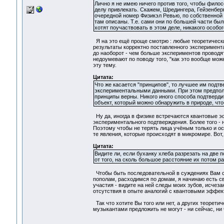
Лично я не имею ничего против того, чтобы фил
делу привлекать. Скажем, Шредингера, Гейзенберга
очередной номер Физикэл Ревью, по собственной
там описаны. Т.е. сами они по большей части бы
хотят поучаствовать в этом деле, никакого особо
Я на это ещё проще смотрю : любые теоретическ
результаты корректно поставленного эксперимента
до наоборот - чем больше экспериментов проводя
недоумевают по поводу того, "как это вообще може
эту тему.
Цитата:
Что же касается "принципов", то лучшее им подтв
экспериментальными данными. При этом предполаг
принципы верны. Никого иного способа подтверди
объект, который можно обнаружить в природе, что
Ну да, иногда в физике встречаются квантовые э
экспериментального подтверждения. Более того - н
Поэтому чтобы не терять лица учёным только и о
те явления, которые происходят в микромире. Вот,
Цитата:
Видите ли, если буханку хлеба разрезать на две 
от того, на сколь большое расстояние их потом ра
Чтобы быть последовательной в суждениях Вам сл
пополам, расходимся по домам, я начинаю есть св
участия - видите на ней следы моих зубов, исчез
отсутствия в опыте аналогий с квантовыми эффек
Так что хотите Вы того или нет, а других теорет
музыкантами предложить не могут - ни сейчас, ни ч