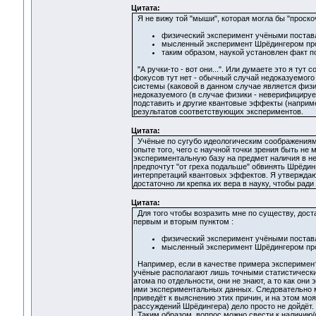
Цитата:
Я не вижу той "мыши", которая могла бы "проско
физический эксперимент учёными постав
мысленный эксперимент Шрёдингером про
таким образом, наукой установлен факт по
"А ручки-то - вот они...". Или думаете это я тут
фокусов тут нет - обычный случай недоказуемого
системы (каковой в данном случае является физик
недоказуемого (в случае физики - неверифициру
подставить и другие квантовые эффекты (наприм
результатов соответствующих экспериментов.
Цитата:
Учёные по сугубо идеологическим соображениям н
опыте того, чего с научной точки зрения быть н
экспериментальную базу на предмет наличия в ней
предпочтут "от греха подальше" обвинять Шрёдин
интерпретаций квантовых эффектов. Я утверждаю л
достаточно ли крепка их вера в науку, чтобы ради
Цитата:
Для того чтобы возразить мне по существу, дост
первым и вторым пунктом :
физический эксперимент учёными постав
мысленный эксперимент Шрёдингером про
Например, если в качестве примера эксперимент
учёные располагают лишь точными статистически
атома по отдельности, они не знают, а то как он
ими экспериментальных данных. Следовательно 
приведёт к выяснению этих причин, и на этом моя
рассуждений Шрёдингера) дело просто не дойдёт.
Таким образом, вопрос можно свести к наличию/о