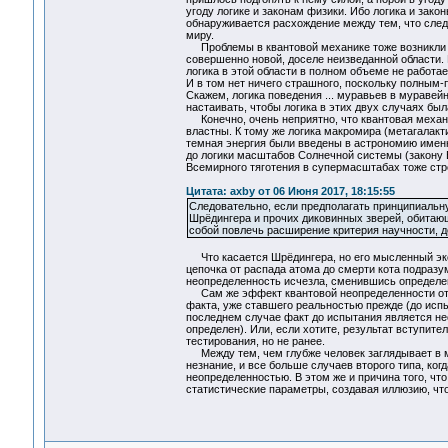
угоду логике и законам физики. Ибо логика и закон
обнаруживается расхождение между тем, что следуе
миру.
Проблемы в квантовой механике тоже возникли по
совершенно новой, доселе неизведанной области.
логика в этой области в полном объеме не работае
И в том нет ничего страшного, поскольку полным-
Скажем, логика поведения ... муравьев в муравей
настаивать, чтобы логика в этих двух случаях был
Конечно, очень неприятно, что квантовая механи
властны. К тому же логика макромира (метагалакт
темная энергия были введены в астрономию именн
до логики масштабов Солнечной системы (закону В
Всемирного тяготения в супермасштабах тоже стр
Цитата: axby от 06 Июня 2017, 18:15:55
Следовательно, если предполагать принципиальн
Шрёдингера и прочих диковинных зверей, обитающ
собой повлечь расширение критерия научности, 
Что касается Шрёдингера, но его мысленный экс
цепочка от распада атома до смерти кота подразу
неопределенность исчезла, сменившись определен
Сам же эффект квантовой неопределенности относ
факта, уже ставшего реальностью прежде (до испы
последнем случае факт до испытания является нео
определен). Или, если хотите, результат вступите
тестирования, но не ранее.
Между тем, чем глубже человек заглядывает в ми
незнание, и все больше случаев второго типа, ког
неопределенностью. В этом же и причина того, что
статистические параметры, создавая иллюзию, чт