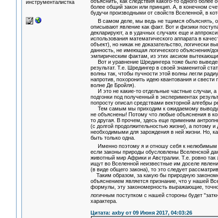
объяснить, как следствия какого-то одного более 
инструменталистка
более общий закон или принцип. А, в конечном сче
будучи производными от свойств Вселенной, в кот
В самом деле, мы ведь не тщимся объяснять, отч
описывают явление как факт. Вот и физики поступа
декларируют, а в удачных случаях еще и аппрокс
использования математического аппарата в качес
объект), но никак не доказательство, логически вы
данность, не имеющая логического объяснения/док
эмпирическим фактам, из этих аксиом вытекающи
Вот и уравнение Шредингера тоже было выведено 
результат. Т.е. Шредингер в своей знаменитой с
волны так, чтобы пучности этой волны легли ради
напротив, похоронить идею квантования и свести 
волне Де Бройля).
И это не какие-то отдельные частные случаи, а с
подгонки под полученный в экспериментах результ
попросту описал средствами векторной алгебры р
Тем самым мы приходим к ожидаемому выводу, чт
не объяснены! Потому что любые объяснения в кон
то другая. В прочем, здесь еще применим антропн
(с долгой продолжительностью жизни), а потому и
необходимыми для зарождения в ней жизни. Но, ка
быть только одна.
Именно поэтому я и отношу себя к нелюбимым ва
если законы природы обусловлены Вселенской данн
животный мир Африки и Австралии. Т.е. ровно так 
ищут во Вселенной неизвестные им доселе явлени
(в виде общего закона), то это следует рассматрив
Таким образом, за какую бы природную закономер
объяснением является признание, что у нашей Все
формулы, эту закономерность выражающие, точно 
логичным поступком с нашей стороны будет "затк
характера.
Цитата: axby от 09 Июня 2017, 04:03:26