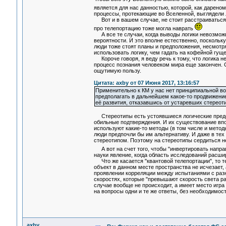
является для нас данностью, которой, как дареном
процессы, протекающие во Вселенной, выглядели л
Вот и в вашем случае, не стоит расстраиваться, 
про телепортацию тоже могла наврать
А все те случаи, когда выводы логики невозможн
вероятности. И это вполне естественно, поскольку
люди тоже стоят планы и предположения, несмотря
использовать логику, чем гадать на кофейной гуще
Короче говоря, я веду речь к тому, что логика н
процесс познания человеком мира еще закончен. С
ощутимую пользу.
Цитата: axby от 07 Июня 2017, 13:16:57
Применительно к КМ у нас нет принципиальной во
предполагать в дальнейшем какое-то продвижение 
её развития, отказавшись от устаревших стереот
Стереотипы есть устоявшиеся логические предст
обильные подтверждения. И их существование впо
используют какие-то методы (в том числе и метод
люди предпочли бы им альтернативу. И даже в тех
стереотипом. Поэтому на стереотипы сердиться не
А вот на счет того, чтобы "инвертировать направ
науки явление, когда область исследований расши
Что же касается "квантовой телепортации", то тер
объект в данном месте пространства не исчезает, а
проявлении корреляции между испытаниями с разне
скоростях, которые "превышают скорость света ра
случае вообще не происходит, а имеет место игра 
на вопросы одни и те же ответы, без необходимос
axby