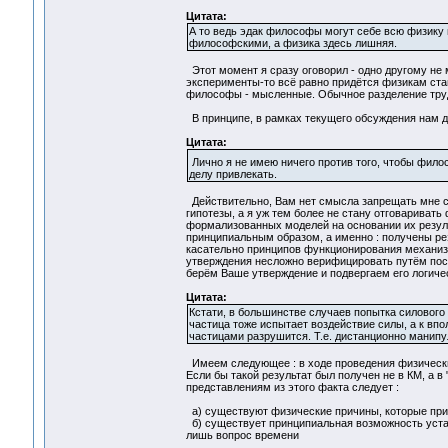
Цитата:
А то ведь эдак философы могут себе всю физику 
философскими, а физика здесь лишняя.
Этот момент я сразу оговорил - одно другому не м
эксперименты-то всё равно придётся физикам ста
философы - мысленные. Обычное разделение труд
В принципе, в рамках текущего обсуждения нам 
Цитата:
Лично я не имею ничего против того, чтобы фил
делу привлекать.
Действительно, Вам нет смысла запрещать мне 
гипотезы, а я уж тем более не стану отговарива
формализованных моделей на основании их резуль
принципиальным образом, а именно : получены ре
касательно принципов функционирования механиз
утверждения несложно верифицировать путём пост
берём Ваше утверждение и подвергаем его логиче
Цитата:
Кстати, в большинстве случаев попытка силового 
частица тоже испытает воздействие силы, а к вп
частицами разрушится. Т.е. дистанционно манипу
Имеем следующее : в ходе проведения физически
Если бы такой результат был получен не в КМ, а в
представлениям из этого факта следует :
а) существуют физические причины, которые при
б) существует принципиальная возможность устано
лишь вопрос времени