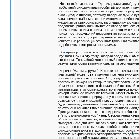
Но это всё, так сказать, "детали реализации", су
глобальной синхронизации событий для всех и ка
поставленную квантовой и неразрешимую средства
сколь угодно широко, поэтому наверное лучше буде
касающуюся работы этих неизмеримых приборами
механизмов синхронизации, на специфику функцио
предлагаю, равно как и пытаться определить объё
пониманием тезиса о приватности в общем и част
приватности ощущений позволяет не привязыватьс
это использовать для расширения возможностей у
конкретные реализации этих надстроек над физико
подобно компьютерным программам.
Вот
пример серии мысленных экспериментов, об
научного шоу на эту тему, которое вроде бы и см
это нечем. По крайней мере первый пример в пол
результатом сопоставления фактов из эксперимен
Короче, "матрица рулит". Но если не отвлекаться 
имитацией" может стать камнем преткновения для 
правильно раскрыть кавычки. Я для удобства испо
программ", каждая их которых "крутит" отдельно 
её можно отождествить с формальной системой, ве
идеализации, в которые адекватно впишется пол
исчерпывающее описание такой ФС могут быть со
проявлений законов природы - ну например если 
возможности при определённых условиях изменят
будет миллиардолетиями. Включение "виртуальных
по сути оно означает похеривание привязок к общ
Принципиально здесь то, что содержимое общего 
в "виртуально-реальном" - нет. Отсюда ненавязч
объективной реальности, а заодно и научной мето
"виртуального движка" как раз в том и состоит, ч
время одно на всех, ну и само собой он обеспечи
функционирования метафизической надстройки, н
проведения физических экспериментов, то действи
пространственной локализации виртуальных механ