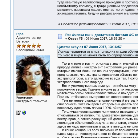
туда квантовую телепортацию приходим к противо
необъятному космосу, с традиционным представлен
мысленно взрываем нашего несчастного подопытно
жизнедействовать, будучи разбросанным мелкими 
«
Последнее редактирование: 07 Июня 2017, 18:3
Pipa
Re: Физика как и достаточно богатая ФС
Администратор
«
Ответ #5 :
08 Июня 2017, 16:35:20 »
Ветеран
Цитата: axby от 07 Июня 2017, 13:16:57
Сообщений: 3660
Логика черпается из мира только на стадии обуче
то, чего в мире не может быть по определению (ми
Так и я тоже о том, что логика в значительной с
природе логика - инструмент экстраполяции ранее
которые имеют большие шансы оправдаться, нежели
предполагает, что экстраполированная область по
экстраполяторы, а это далеко не всегда так. Поэто
экстраполяционного подхода.
Вот и упомянутые вами минус три яблока могут в
положению вещей. Причем многие из этих несоотв
математической логики вполне типично находить 
Причем, отбракованные решения совершенно необ
Квантовая
Тем не менее, логика - вполне научный метод. И 
инструменталистка
способность хотя бы время от времени давать пра
поскольку одна лишь логика 100%-ой гарантии не д
Те случаи несовпадения логических выводов с о
отказываться от логики, т.к. адекватной замены дл
всегда прав, а логика рассуждений должна быть с
логики для объяснений результатов опытов, скольк
здесь не надо паниковать и делать вывод о непри
В конце концов, из всех возможных вариантов на
наша задача - исследовать все то богатство, кот
чтобы всю эту Вселенную можно было описать как