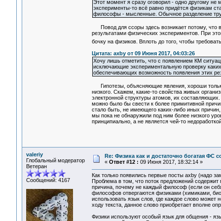
Этот момент я сразу оговорил - одно другому не 
эксперименты-то всё равно придётся физикам ст
философы - мысленные. Обычное разделение труд
Повод для ссоры здесь возникает потому, что в
результатами физических экспериментов. При это
бочку на физиков. Вплоть до того, чтобы требоват
Цитата: axby от 09 Июня 2017, 04:03:26
Хочу лишь отметить, что с появлением КМ ситуац
исключающие экспериментальную проверку каких 
обеспечивающих возможность появления этих рез
Гипотезы, объясняющие явления, хороши только т
низкого. Скажем, какие-то свойства живых органи
электронной структуры атомов, их составляющих.
можно было бы свести к более примитивной причин
стало быть, не имеющего каких-либо иных причин
мы пока не обнаружили под ним более низкого уро
принципиально, а не является чей-то недоработкой
valeriy
Re: Физика как и достаточно богатая ФС
Глобальный модератор
«
Ответ #12 :
09 Июня 2017, 18:32:14 »
Ветеран
Как только появились первые посты axby (надо зам
Сообщений: 4167
Проблема в том, что поток предложений содержит 
причина, почему не каждый философ (если он себя
философов отвергаются физиками (химиками, биол
использовать язык слов, где каждое слово может 
ходу текста, данное слово приобретает вполне о
Физики используют особый язык для общения - яз