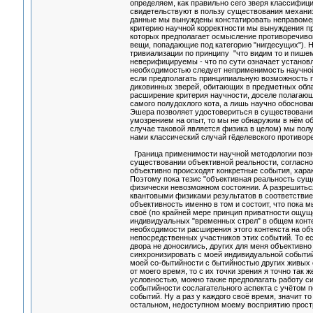
определяем, как правильно сего зверя классифиц
свидетельствуют в пользу существования механиз
данные мы вынуждены констатировать неправомерн
критерию научной корректности мы вынуждения пр
которых предполагает осмысление противоречивог
вещи, попадающие под категорию "нигдесущих"). 
тривиализации по принципу "что видим то и пише
неверифицируемы - что по сути означает установл
необходимостью следует неприменимость научной
если предполагать принципиальную возможность п
диковинных зверей, обитающих в предметных облас
расширение критерия научности, доселе полагающ
самого полудохлого кота, а лишь научно обоснова
Эшера позволяет удостовериться в существовании
умозрением на опыт, то мы не обнаружим в нём о
случае таковой является физика в целом) мы пол
нами классический случай гёделевского противор
Граница применимости научной методологии позн
существовании объективной реальности, согласно
объективно происходят конкретные события, харак
Поэтому пока тезис "объективная реальность суще
физически невозможном состоянии. А разрешиться
квантовыми физиками результатов в соответствие с
объективность именно в том и состоит, что пока м
своё (по крайней мере принцип приватности ощущ
индивидуальных "временных стрел" в общем конте
необходимости расширения этого контекста на о
непосредственных участников этих событий. То ес
двора не доносились, других для меня объективно
синхронизировать с моей индивидуальной событи
моей со-бытийности с бытийностью других живых с
от моего время, то с их точки зрения я точно так
условностью, можно также предполагать работу си
событийности сослагательного аспекта с учётом
событий. Ну а раз у каждого своё время, значит т
остальном, недоступном моему восприятию простр