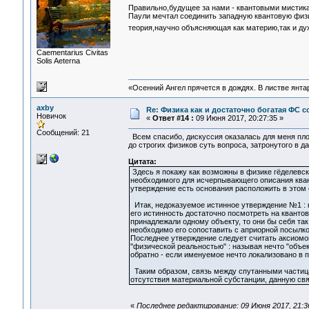
Правильно,будущее за нами - квантовыми мистик
Паули мечтал соединить западную квантовую физ
теория,научно объясняющая как материю,так и ду
Сaementarius Civitas
Solis Aeterna
«Осенний Ангел прячется в дождях. В листве янтарн
axby
Re: Физика как и достаточно богатая ФС
Новичок
«
Ответ #14 :
09 Июня 2017, 20:27:35 »
Сообщений: 21
Всем спасибо, дискуссия оказалась для меня пл
до строгих физиков суть вопроса, затронутого в
Цитата:
Здесь я покажу как возможны в физике гёделевск
необходимого для исчерпывающего описания ква
утверждение есть основания расположить в этом
Итак, недоказуемое истинное утверждение №1 : к
его истинность достаточно посмотреть на квантов
принадлежали одному объекту, то они бы себя так
необходимо его сопоставить с априорной посылко
Последнее утверждение следует считать аксиомой
"физической реальностью" : называя нечто "объе
обратно - если именуемое нечто локализовано в пр
Таким образом, связь между спутанными частицам
отсутствия материальной субстанции, данную св
«
Последнее редактирование: 09 Июня 2017, 21:3