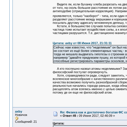
Видите ли, если буханку хлеба разрезать на две 
от того, на сколь большое расстояние их потом р
антиподобие (отрицательная корреляция). Наприме
проявляется, только "наоборот" - типа, если оди
разделяет расстояние между вершками и корешками
посылать другому адресату мгновенную депешу, т.
Кстати, в большинстве случаев попытка силового
частица тоже испытает воздействие силы, а к впо
частицами разрушится. Т.е. дистанционно манипул
Цитата: axby от 08 Июня 2017, 21:31:11
Сейчас нам известно, что "неделимым" он был наз
он состоит из ещё более элементарных частиц - 
тогда не мешало выдвигать гипотезы о строении 
например "давайте придумаем пушку, из которой м
способные регистрировать параметры осколков, н
А кто поспешно назвал атомы неделимыми? Замет
философский постулат опровергнуть.
Хотя, справедливости ради, следует заметить, чт
вселенское многообразие с качественного различи
качества возможно получить разнообразной сборко
реальностью начались гораздо раньше, когда обна
расщеплять атом взялись именно с целью оживить 
потому де он еще не философский атом.
axby
Re: Физика как и достаточно богатая ФС
Новичок
«
Ответ #8 :
09 Июня 2017, 02:46:09 »
Сообщений: 21
Цитата: