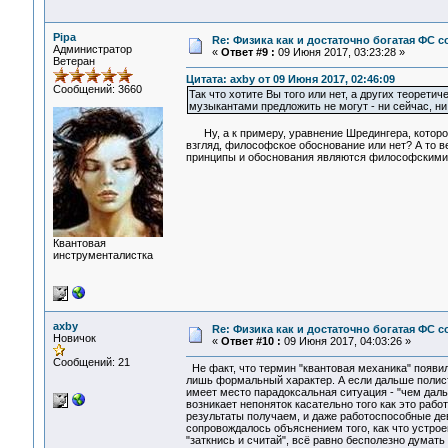
Pipa
Re: Физика как и достаточно богатая ФС
Администратор
«
Ответ #9 :
09 Июня 2017, 03:23:28 »
Ветеран
Цитата: axby от 09 Июня 2017, 02:46:09
Сообщений: 3660
Так что хотите Вы того или нет, а других теорет
музыкантами предложить не могут - ни сейчас, ни ч
Ну, а к примеру, уравнение Шредингера, которое
взгляд, философское обоснование или нет? А то в
принципы и обоснования являются философскими,
Квантовая
инструменталистка
axby
Re: Физика как и достаточно богатая ФС
Новичок
«
Ответ #10 :
09 Июня 2017, 04:03:26 »
Сообщений: 21
Не факт, что термин "квантовая механика" появи
лишь формальный характер. А если дальше полист
имеет место парадоксальная ситуация - "чем даль
возникает непоняток касательно того как это работ
результаты получаем, и даже работоспособные де
сопровождалось объяснением того, как что устроен
"заткнись и считай", всё равно бесполезно думать