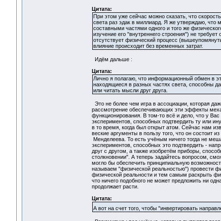
Цитата:
При этом уже сейчас можно сказать, что скорост
света раз эдак в миллиард. Я же утверждаю, что
составными частями одного и того же физического
изучение его "внутреннего строения") не требует 
отсутствует физический процесс (вышеупомянуты
влияние происходит без временных затрат.
Идём дальше :
Цитата:
Лично я полагаю, что информационный обмен в это
находящиеся в разных частях света, способны да
или читать мысли друг друга.
Это не более чем игра в ассоциации, которая даж
рассмотрение обеспечивающих эти эффекты механ
функционирования. В том-то всё и дело, что у Ва
экспериментов, способных подтвердить ту или ин
в то время, когда был открыт атом. Сейчас нам и
веские аргументы в пользу того, что он состоит 
Менделеева. То есть учёным ничего тогда не меша
экспериментов, способных это подтвердить - напр
друг с другом, а также изобретём приборы, спосо
столкновении". А теперь задайтесь вопросом, смо
могло бы обеспечить принципиальную возможность
называем "физической реальностью") провести фи
физической реальности и тем самым раскрыть физ
что ничего подобного не может предложить ни одн
продолжает расти.
Цитата:
А вот на счет того, чтобы "инвертировать направ