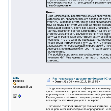
либо неоднозначности, приводящей к разрыву пр
с необходимостью.
Цитата:
Для иллюстрации рассмотрим самый простой прим
истолкования, предполагающего появление того с
ответить на вопрос о том, что из себя представл
друг на друга. При этом уже сейчас можно сказат
превышает скорость света раз эдак в миллиард.
частицы являются составными частями одного и т
этого объекта (то есть изучение его "внутреннего
где угодно. Равно как и отсутствует физический
ясен пень, что это влияние происходит без времен
не возникает потребности. Получается что учёные
располагают исчерпывающей информацией относит
очевидных представлений о том, что части одного
пространства.
Попробуйте применить эти соображения к остальн
понимает КМ". Мне кажется ответ на этот вопрос 
известно.
axby
Re: Физика как и достаточно богатая ФС
Новичок
«
Ответ #1 :
06 Июня 2017, 18:15:55 »
Сообщений: 21
На уровне первичной классификации я полагаю у
существования которых можно получить имманентн
перегонку опыта в формализованные информационн
Справедливо и обратное - например я могу скомб
посмотреть как это нарисуется на экране.
Сказанное означает, что безусловный критерий н
вещи, равно как и последние по определению не п