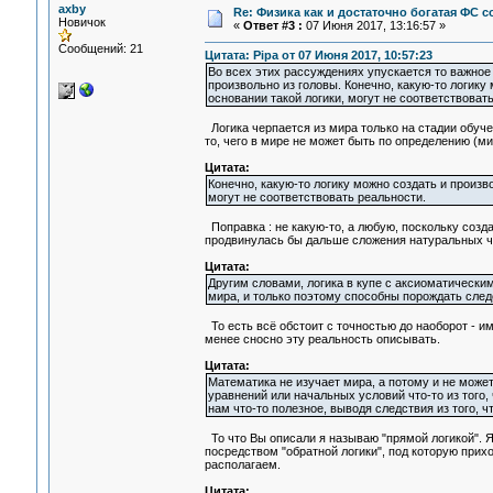
axby
Re: Физика как и достаточно богатая ФС
Новичок
«
Ответ #3 :
07 Июня 2017, 13:16:57 »
Сообщений: 21
Цитата: Pipa от 07 Июня 2017, 10:57:23
Во всех этих рассуждениях упускается то важное 
произвольно из головы. Конечно, какую-то логику
основании такой логики, могут не соответствоват
Логика черпается из мира только на стадии обуче
то, чего в мире не может быть по определению (ми
Цитата:
Конечно, какую-то логику можно создать и произво
могут не соответствовать реальности.
Поправка : не какую-то, а любую, поскольку созда
продвинулась бы дальше сложения натуральных ч
Цитата:
Другим словами, логика в купе с аксиоматическ
мира, и только поэтому способны порождать след
То есть всё обстоит с точностью до наоборот - и
менее сносно эту реальность описывать.
Цитата:
Математика не изучает мира, а потому и не может 
уравнений или начальных условий что-то из того
нам что-то полезное, выводя следствия из того, ч
То что Вы описали я называю "прямой логикой". 
посредством "обратной логики", под которую прих
располагаем.
Цитата: