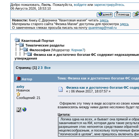
Добро пожаловать,
Гость
. Пожалуйста,
войдите
или
зарегистрируйтесь
.
06 Августа 2026, 18:53:10
Новости:
Книгу С.Доронина "Квантовая магия" читать
здесь
Материалы старого сайта "Физика Магии" доступны для просмотра
здесь
О замеченных глюках просьба писать на почту
quantmag@mail.ru
Квантовый Портал
Тематические разделы
Философия
(Модератор:
Корнак7
)
Физика как и достаточно богатая ФС содержит недоказуемы
утверждения
Страниц:
[
1
]
2
3
Все
Тема: Физика как и достаточно богатая ФС со
Автор
axby
Физика как и достаточно богатая ФС сод
Новичок
«
:
06 Июня 2017, 18:07:57 »
Сообщений: 21
Оформлю эту тему в виде ассорти из своих комм
взаимосвязь между ними далее несложно будет пр
Цитата:
Логика одна на всех, и бывает она прямой и обр
заканчивается на КМ, которая дала такие результ
разрешения этих непоняток средствами обратной 
нецелесообразным, и поскольку полученные физи
"логической в целом", мне пришлось включить фи