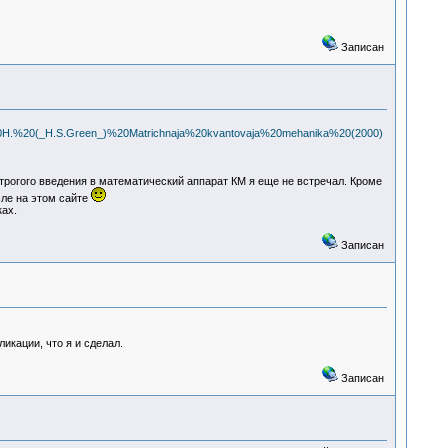
Записан
20H.%20(_H.S.Green_)%20Matrichnaja%20kvantovaja%20mehanika%20(2000)
трогого введения в математический аппарат КМ я еще не встречал. Кроме
сле на этом сайте
ках.
Записан
икации, что я и сделал.
Записан