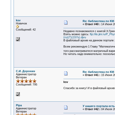
ksv
Re: библиотека по КМ и
Новичок
«
Ответ #40 :
14 Июня 20
Сообщений: 42
Недавно познакомился с книгой Х.Грин
Взять можно здесь:
ftp://iis.jinr.ru
(ru)(T)(157s).djvu
В файловый архив на данном портале з
Всем рекомендую 1 Главу "Математичес
того рассматриватеся матричный вари
Но читать надо внимательно: поскольк
С.И. Доронин
Re: библиотека по КМ и
Администратор
«
Ответ #41 :
15 Июня 20
Ветеран
ksv
Сообщений: 795
Спасибо за книгу! И в файловый архив 
Pipa
У нашего портала есть 
Администратор
«
Ответ #42 :
04 Июля 20
Ветеран