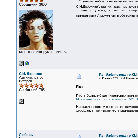
Случайно набрела на тёзку нашего пор
Сообщений: 3660
С.И.Доронина", раз уж таких порталов
Пишу в эту тему, т.к. там тоже собир
литературы? А может быть объединить
Квантовая инструменталистка
С.И. Доронин
Re: библиотека по КМ и
Администратор
«
Ответ #43 :
04 Июля 20
Ветеран
Pipa
Сообщений: 795
Пусть больше будет Квантовых портал
http://quantmagic.narod.ru/volumes/VOL
Направленность у него все же немного
хорошая, в том числе, есть материалы
Любовь
Re: библиотека по КМ и