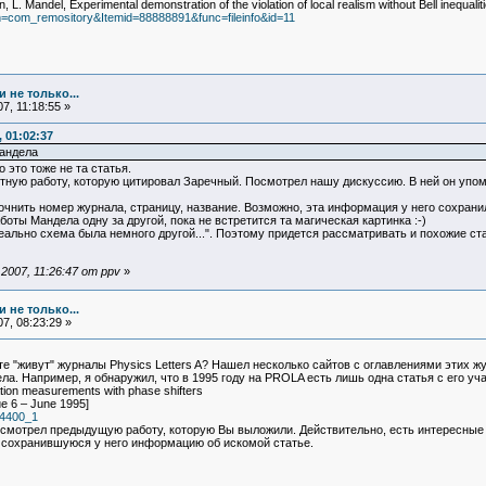
L. Mandel, Experimental demonstration of the violation of local realism without Bell inequali
on=com_remository&Itemid=88888891&func=fileinfo&id=11
 не только...
7, 11:18:55 »
 01:02:37
Мандела
 это тоже не та статья.
тную работу, которую цитировал Заречный. Посмотрел нашу дискуссию. В ней он упом
очнить номер журнала, страницу, название. Возможно, эта информация у него сохранил
боты Мандела одну за другой, пока не встретится та магическая картинка :-)
ально схема была немного другой...". Поэтому придется рассматривать и похожие ста
007, 11:26:47 от ppv
»
 не только...
7, 08:23:29 »
е "живут" журналы Physics Letters A? Нашел несколько сайтов с оглавлениями этих жур
ла. Например, я обнаружил, что в 1995 году на PROLA есть лишь одна статья с его уч
elation measurements with phase shifters
ue 6 – June 1995]
/p4400_1
осмотрел предыдущую работу, которую Вы выложили. Действительно, есть интересные 
 сохранившуюся у него информацию об искомой статье.