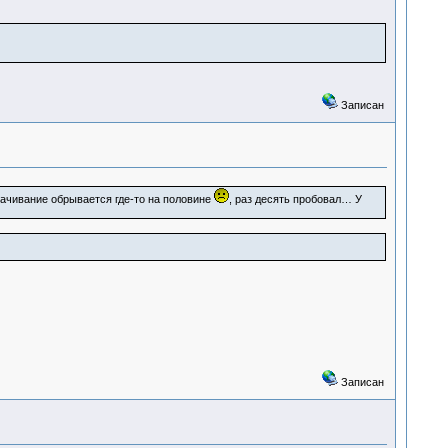
Записан
качивание обрывается где-то на половине
, раз десять пробовал… У
Записан