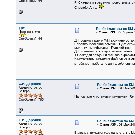
Сообщений: 64
P>Скачала и временно поместила эту 
Спасибо, Ангел
ppv
Re: библиотека по КМ и
Пользователь
«
Ответ #33 :
27 Апреля 2
Сообщений: 64
Д>Помимо самого MikTeX нужно устана
Спасибо, полезная ссылка! Я уже скача
миктеху: русификация. Русский текст с
Д>В комплекте эти программы решают 
1.Софт для создания файлов в формате 
К сожалению, создание файлов ps в эт
в таблице - работа не для слабонервн
С.И. Доронин
Re: библиотека по КМ и
Администратор
«
Ответ #34 :
01 Мая 200
Ветеран
На портале я установил компонент Rem
Сообщений: 795
С.И. Доронин
Re: библиотека по КМ и
Администратор
«
Ответ #35 :
02 Мая 200
Ветеран
В архив я положил еще одну статью М