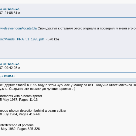
 не только...
7, 21:08:31 »
ww.elsevier.com/locate/pla
Свой доступ к статьям этого журнала я проверил, у меня его с
iment/Mandel_PRA_51_1995.pdf
(570 kb)
 не только...
7, 09:42:25 »
 21:08:31
е: других статей в 1995 году в этом журнале у Мандела нет. Получил ответ Михаила З
 нужно. Сохраню эти ссылки до лучших времен :-)
surements with a beam splitter
 25 May 1987, Pages 11-13
neous photon detection behind a beam splitter
30 July 1984, Pages 416-418
nterference of photons
31 May 1982, Pages 325-326