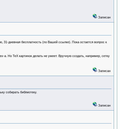
Записан
нию, 31-дневная бесплатность (по Вашей ссылке). Пока остается вопрос к
х-а. Но ТеХ картинок делать не умеет. Вручную создать, например, сетку
Записан
ьку собирать библиотеку.
Записан