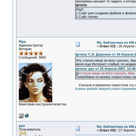
программы решают те задачи, о котор
Цитата:
ИЩУ:
1.Софт для создания файлов в формате
2.Софт латекс
Pipa
Re: библиотека по КМ и
Администратор
«
Ответ #31 :
26 Апреля 2
Ветеран
Цитата: С.И. Доронин от 24 Апреля 2
Сообщений: 3660
Эту статью никак не могу скачать, бе
меня еще Интернет слабый, по модему
Цитата: ppv от 25 Апреля 2007, 10:46
Д>
статью никак не могу скачать, беру
Попробовал по моему скоростному кан
Скачала и временно поместила эту с
A wave-particle delayed-choice experiment
Квантовая инструменталистка
ppv
Re: библиотека по КМ и
Пользователь
«
Ответ #32 :
27 Апреля 2