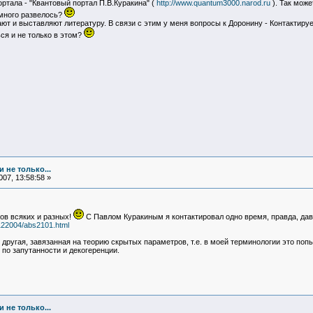
тала - "Квантовый портал П.В.Куракина" (
http://www.quantum3000.narod.ru
). Так може
 много развелось?
ают и выставляют литературу. В связи с этим у меня вопросы к Доронину - Контактир
ся и не только в этом?
 не только...
07, 13:58:58 »
ов всяких и разных!
С Павлом Куракиным я контактировал одно время, правда, давн
122004/abs2101.html
 другая, завязанная на теорию скрытых параметров, т.е. в моей терминологии это поп
 по запутанности и декогеренции.
 не только...