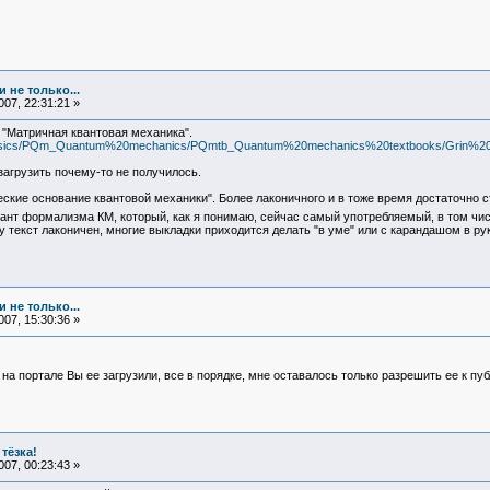
 не только...
07, 22:31:21 »
 "Матричная квантовая механика".
/P_Physics/PQm_Quantum%20mechanics/PQmtb_Quantum%20mechanics%20textbooks/Grin%
агрузить почему-то не получилось.
кие основание квантовой механики". Более лаконичного и в тоже время достаточно с
ант формализма КМ, который, как я понимаю, сейчас самый употребляемый, в том чи
у текст лаконичен, многие выкладки приходится делать "в уме" или с карандашом в ру
 не только...
07, 15:30:36 »
на портале Вы ее загрузили, все в порядке, мне оставалось только разрешить ее к публ
тёзка!
07, 00:23:43 »