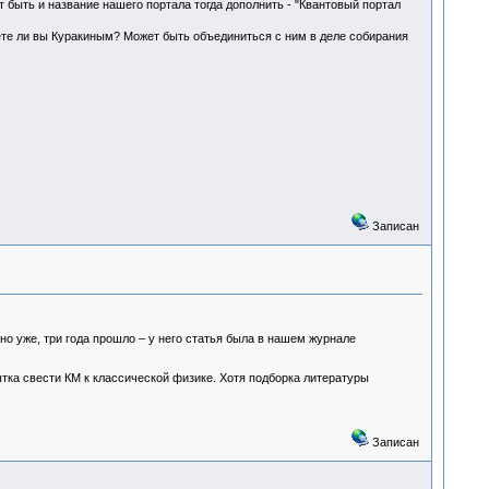
т быть и название нашего портала тогда дополнить - "Квантовый портал
уете ли вы Куракиным? Может быть объединиться с ним в деле собирания
Записан
о уже, три года прошло – у него статья была в нашем журнале
ытка свести КМ к классической физике. Хотя подборка литературы
Записан