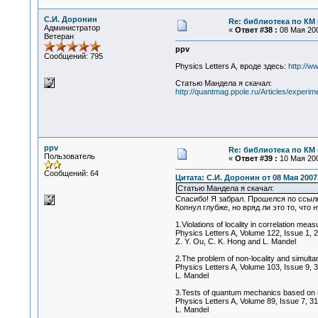
С.И. Доронин
Re: библиотека по КМ и
Администратор
«
Ответ #38 :
08 Мая 200
Ветеран
ppv
Сообщений: 795
Physics Letters A, вроде здесь:
http://w
Статью Мандела я скачал:
http://quantmag.ppole.ru/Articles/exper
ppv
Re: библиотека по КМ и
Пользователь
«
Ответ #39 :
10 Мая 200
Сообщений: 64
Цитата: С.И. Доронин от 08 Мая 2007,
Статью Мандела я скачал:
Спасибо! Я забрал. Прошелся по ссылк
Копнул глубже, но вряд ли это то, что
1.Violations of locality in correlation mea
Physics Letters A, Volume 122, Issue 1,
Z. Y. Ou, C. K. Hong and L. Mandel
2.The problem of non-locality and simulta
Physics Letters A, Volume 103, Issue 9, 
L. Mandel
3.Tests of quantum mechanics based on i
Physics Letters A, Volume 89, Issue 7, 
L. Mandel