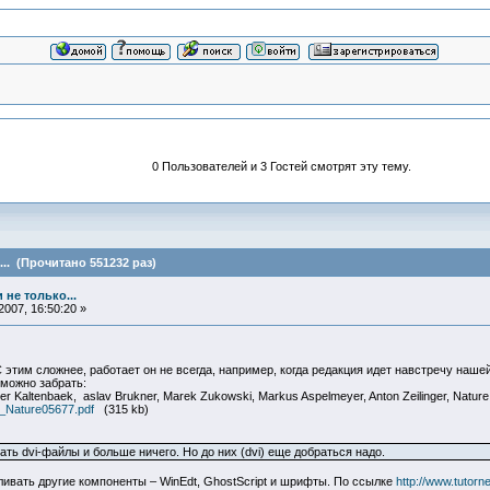
0 Пользователей и 3 Гостей смотрят эту тему.
.. (Прочитано 551232 раз)
 не только...
007, 16:50:20 »
С этим сложнее, работает он не всегда, например, когда редакция идет навстречу наш
 можно забрать:
r Kaltenbaek, aslav Brukner, Marek Zukowski, Markus Aspelmeyer, Anton Zeilinger, Nature 
er_Nature05677.pdf
(315 kb)
ь dvi-файлы и больше ничего. Но до них (dvi) еще добраться надо.
ивать другие компоненты – WinEdt, GhostScript и шрифты. По ссылке
http://www.tutorn