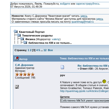
Добро пожаловать,
Гость
. Пожалуйста,
войдите
или
зарегистрируйтесь
.
07 Августа 2026, 01:48:39
Новости:
Книгу С.Доронина "Квантовая магия" читать
здесь
Материалы старого сайта "Физика Магии" доступны для просмотра
здесь
О замеченных глюках просьба писать на почту
quantmag@mail.ru
Квантовый Портал
Тематические разделы
Физика
(Модератор:
valeriy
)
библиотека по КМ и не только...
Страниц:
1
2
[
3
]
4
5
...
12
Все
Тема: библиотека по КМ и не только.
Автор
С.И. Доронин
Re: библиотека по КМ и
Администратор
«
Ответ #30 :
26 Апреля 2
Ветеран
ppv
Сообщений: 795
К Nature у меня тоже есть доступ
. 
оплачивает. В общем статью я скачал,
Simon Grablacher, Tomasz Paterek, Raine
http://quantmag.ppole.ru/Articles/Zeiling
Цитата:
Собственно MikTeX умеет просматриват
Помимо самого MikTeX нужно устанавл