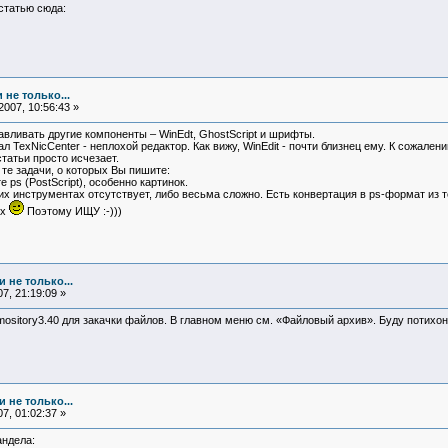
статью сюда:
 не только...
007, 10:56:43 »
вливать другие компоненты – WinEdt, GhostScript и шрифты.
л TexNicCenter - неплохой редактор. Как вижу, WinEdit - почти близнец ему. К сожале
татьи просто исчезает.
те задачи, о которых Вы пишите:
ps (PostScript), особенно картинок.
их инструментах отсутствует, либо весьма сложно. Есть конвертация в ps-формат из те
ых
Поэтому ИЩУ :-)))
 не только...
7, 21:19:09 »
ository3.40 для закачки файлов. В главном меню см. «Файловый архив». Буду потихон
 не только...
7, 01:02:37 »
андела: