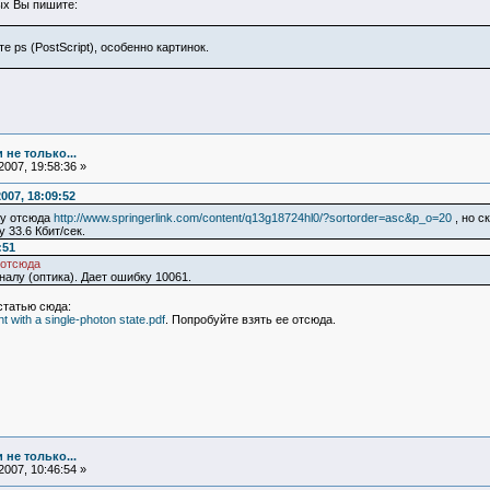
ых Вы пишите:
 ps (PostScript), особенно картинок.
 не только...
007, 19:58:36 »
007, 18:09:52
ру отсюда
http://www.springerlink.com/content/q13g18724hl0/?sortorder=asc&p_o=20
, но с
 33.6 Кбит/сек.
:51
 отсюда
алу (оптика). Дает ошибку 10061.
татью сюда:
 with a single-photon state.pdf
. Попробуйте взять ее отсюда.
 не только...
007, 10:46:54 »