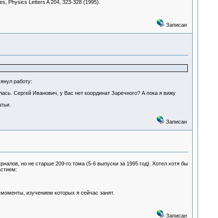
ties, Physics Letters A 204, 323-328 (1995).
Записан
янул работу:
ась. Сергей Иванович, у Вас нет координат Заречного? А пока я вижу
тьи.
Записан
налов, но не старше 209-го тома (5-6 выпуски за 1995 год). Хотел хотя бы
астием:
моменты, изучением которых я сейчас занят.
Записан