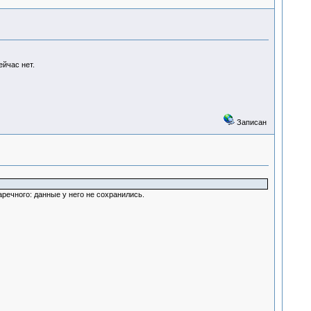
ейчас нет.
Записан
аречного: данные у него не сохранились.