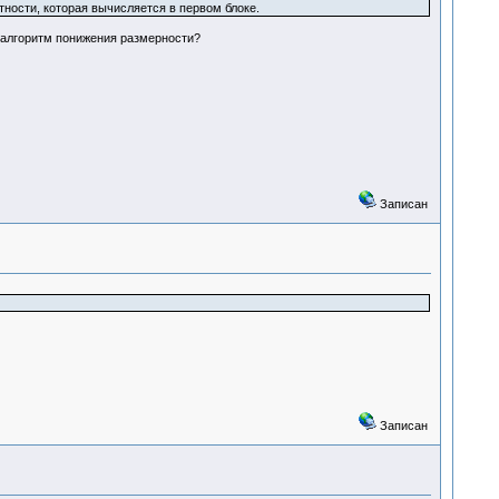
ности, которая вычисляется в первом блоке.
 алгоритм понижения размерности?
Записан
Записан