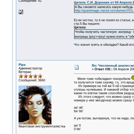
Сообщений: 42
Цитата: С.И. Доронин от 04 Апреля 2
А Вы сможете написать какую-нибудь 
http://quantmagic.narod.ru/volumes/VO
Если честно, то я не понял из статьи, 
стр.5 Вы пишите:
Цитата:
Чтобы получить частичную матрицу п
матрицы |psy><psy| нужно взять в "обк
Что значит взять в обкладки? Какой вт
Pipa
Re: Численный анализ м
Администратор
«
Ответ #35 :
09 Апреля 200
Ветеран
Меня тоже «обкладки» покоробили
Сообщений: 3660
то получится тоже скаляр, т.к. это вр
Из примера на той же 5-ой странице у
сплошь нулевыми. И накакой отбор это
какие-то клетки таким способом редуц
Из этого следует, что можно сразу ст
номера у нее звездочка) можно сразу 
aa’ ab’
ba’ bb’
А уж потом, вычеркнув, что не надо, п
aa’ 0
Квантовая инструменталистка
0 bb’