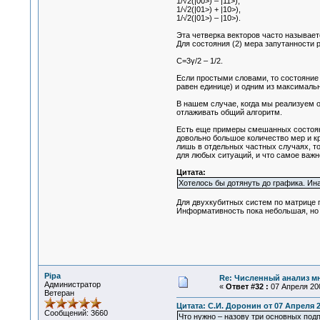
1/√2(|00>) – |11>),
1/√2(|01>) + |10>),
1/√2(|01>) – |10>).
Эта четверка векторов часто называет
Для состояния (2) мера запутанности 
С=3γ/2 – 1/2.
Если простыми словами, то состояние
равен единице) и одним из максималь
В нашем случае, когда мы реализуем об
отлаживать общий алгоритм.
Есть еще примеры смешанных состояний
довольно большое количество мер и кр
лишь в отдельных частных случаях, то
для любых ситуаций, и что самое важн
Цитата:
Хотелось бы дотянуть до графика. Ин
Для двухкубитных систем по матрице п
Информативность пока небольшая, но 
Pipa
Re: Численный анализ м
Администратор
«
Ответ #32 :
07 Апреля 200
Ветеран
Цитата: С.И. Доронин от 07 Апреля 2
Сообщений: 3660
Что нужно – назову три основных под