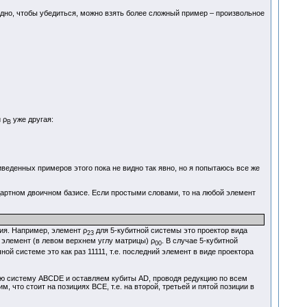
дно, чтобы убедиться, можно взять более сложный пример – произвольное
 ρ
уже другая:
В
еденных примеров этого пока не видно так явно, но я попытаюсь все же
ндартном двоичном базисе. Если простыми словами, то на любой элемент
ния. Например, элемент ρ
для 5-кубитной системы это проектор вида
23
ый элемент (в левом верхнем углу матрицы) ρ
. В случае 5-кубитной
00
ной системе это как раз 11111, т.е. последний элемент в виде проектора
ю систему ABCDE и оставляем кубиты AD, проводя редукцию по всем
что стоит на позициях ВСЕ, т.е. на второй, третьей и пятой позиции в