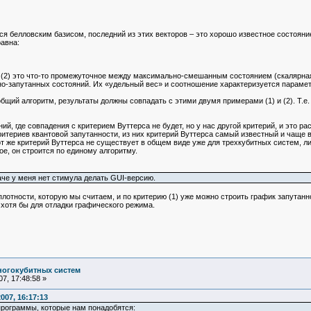
ся белловским базисом, последний из этих векторов – это хорошо известное состоян
равна:
 (2) это что-то промежуточное между максимально-смешанным состоянием (скалярная 
но-запутанных состояний. Их «удельный вес» и соотношение характеризуется парамет
щий алгоритм, результаты должны совпадать с этими двумя примерами (1) и (2). Т.е. 
, где совпадения с критерием Вуттерса не будет, но у нас другой критерий, и это ра
итериев квантовой запутанности, из них критерий Вуттерса самый известный и чаще вс
т же критерий Вуттерса не существует в общем виде уже для трехкубитных систем, л
ое, он строится по единому алгоритму.
аче у меня нет стимула делать GUI-версию.
лотности, которую мы считаем, и по критерию (1) уже можно строить график запутанно
хотя бы для отладки графического режима.
ногокубитных систем
7, 17:48:58 »
007, 16:17:13
программы, которые нам понадобятся: