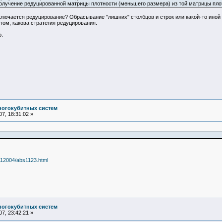
получение редуцированной матрицы плотности (меньшего размера) из той матрицы плот
лючается редуцирование? Обрасывание "лишних" столбцов и строк или какой-то иной
м, какова стратегия редуцирования.
.
ногокубитных систем
7, 18:31:02 »
112004/abs1123.html
ногокубитных систем
7, 23:42:21 »