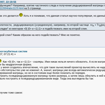
007, 22:18:56
функцию? Например, взятие частичного следа и получение редуцированной матрицы пл
L112004/abs1123.html
на 5 странице.
как это делается
Хоть я и понимаю, что данная статья научно-популярная, но данны
лотности, редуцированную (усредненную), например, по второй частице ro
= Tr
|ps
A
B
ладки" из векторов <0| |0> и <1| |1> и подействовать ими на второй спин.
орой спин? Каким образом на него подействовать? Мне не понятно.
ногокубитных систем
7, 07:21:41 »
. Как <0| |0>, так и <1| |1> - скаляры. Ими никак нельзя ничего обхватить. А если матр
оде бы квадратичная форма.
 меня создалось впечатление, что для таких вычислений проектор вычислять не надо
 обстоятельство уже не изменит. А, значит, матрица уже всегда автоматически редуц
ированной матрицы, но не в состоянии еще более понизить ее порядок.
роить псевдоредуцированную матрицу нужно размера, а затем лишь обнулить в ней кое
было построить в псевдоредуцированнаном виде. Тогда она выглядела бы так:
олучим тоже самое: