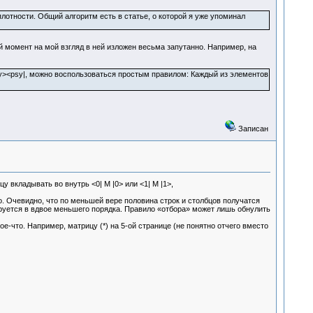
отности. Общий алгоритм есть в статье, о которой я уже упоминал
й момент на мой взгляд в ней изложен весьма запутанно. Например, на
y><psy|, можно воспользоваться простым правилом: Каждый из элементов
Записан
ицу вкладывать во внутрь <0| M |0> или <1| M |1>,
. Очевидно, что по меньшей вере половина строк и столбцов получатся
ируется в вдвое меньшего порядка. Правило «отбора» может лишь обнулить
-что. Например, матрицу (*) на 5-ой странице (не понятно отчего вместо