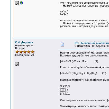
тут я комплексное сопряжение обознач
На мой взгляд, постороение псевдор
aa’ ab’
ba’ bb’
не только всегда возможно, но и имее
Начинаю подозревать, что прямое (те
размера, как и матрицы до умножения.
С.И. Доронин
Re: Численный анализ м
Администратор
«
Ответ #36 :
09 Апреля 200
Ветеран
Насчет редуцированной матрицы плотн
Сообщений: 795
Возьмем двухкубитное cat-состояние:
|Ψ>=1/√2 (|00> + |11>). (1)
Если первый кубит обозначить А, а вт
|Ψ>=1/√2 (|0>
|0>
+ |1>
|1>
). (1')
A
B
A
B
Матрица плотности cat-состояния имее
½ 0 0 ½
0 0 0 0
0 0 0 0
½ 0 0 ½
Она получается если взять проектор |
Эта матрица плотности может быть р