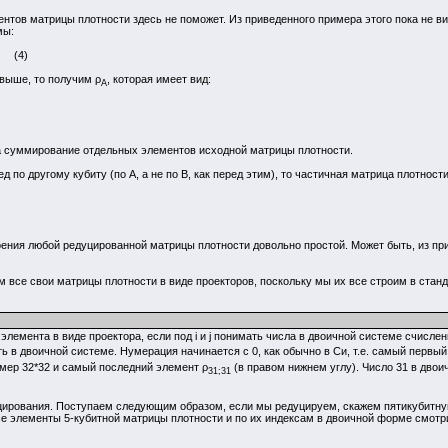
тов матрицы плотности здесь не поможет. Из приведенного примера этого пока не ви
мы:
. (4)
 выше, то получим ρ
, которая имеет вид:
A
 а суммирование отдельных элементов исходной матрицы плотности.
 по другому кубиту (по A, а не по B, как перед этим), то частичная матрица плотности
ния любой редуцированной матрицы плотности довольно простой. Может быть, из прив
м все свои матрицы плотности в виде проекторов, поскольку мы их все строим в ста
элемента в виде проектора, если под i и j понимать числа в двоичной системе счисле
сать в двоичной системе. Нумерация начинается с 0, как обычно в Си, т.е. самый перв
мер 32*32 и самый последний элемент ρ
(в правом нижнем углу). Число 31 в двоич
31;31
цирования. Поступаем следующим образом, если мы редуцируем, скажем пятикубитну
е элементы 5-кубитной матрицы плотности и по их индексам в двоичной форме смотрим, 