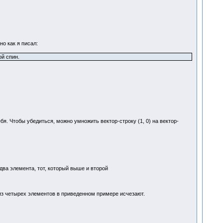
о как я писал:
ой спин.
бя. Чтобы убедиться, можно умножить вектор-строку (1, 0) на вектор-
 два элемента, тот, который выше и второй
а из четырех элементов в приведенном примере исчезают.