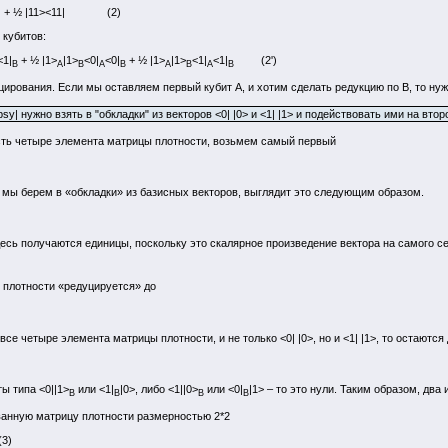
><00| + ½ |11><11| (2)
 кубитов:
<1|
+ ½ |1>
|1>
<0|
<0|
+ ½ |1>
|1>
<1|
<1|
(2')
B
A
B
A
B
A
B
A
B
цирования. Если мы оставляем первый кубит А, и хотим сделать редукцию по В, то нужн
| нужно взять в "обкладки" из векторов <0| |0> и <1| |1> и подействовать ими на втор
сть четыре элемента матрицы плотности, возьмем самый первый
, мы берем в «обкладки» из базисных векторов, выглядит это следующим образом.
десь получаются единицы, поскольку это скалярное произведение вектора на самого се
 плотности «редуцируется» до
се четыре элемента матрицы плотности, и не только <0| |0>, но и <1| |1>, то остаются
ы типа <0||1>
или <1|
|0>, либо <1||0>
или <0|
|1> – то это нули. Таким образом, дв
В
В
В
В
анную матрицу плотности размерностью 2*2
(3)