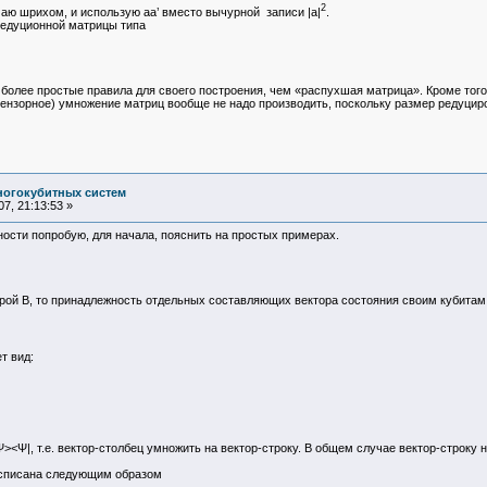
2
аю шрихом, и использую aa’ вместо вычурной записи |a|
.
едуционной матрицы типа
т более простые правила для своего построения, чем «распухшая матрица». Кроме того
нзорное) умножение матриц вообще не надо производить, поскольку размер редуциро
ногокубитных систем
7, 21:13:53 »
ости попробую, для начала, пояснить на простых примерах.
орой В, то принадлежность отдельных составляющих вектора состояния своим кубитам
т вид:
Ψ><Ψ|, т.е. вектор-столбец умножить на вектор-строку. В общем случае вектор-строку
асписана следующим образом