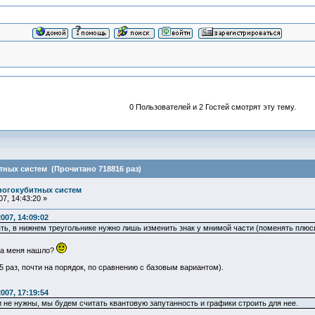
0 Пользователей и 2 Гостей смотрят эту тему.
ных систем (Прочитано 718816 раз)
ногокубитных систем
7, 14:43:20 »
007, 14:09:02
нять, в нижнем треугольнике нужно лишь изменить знак у мнимой части (поменять плю
на меня нашло?
5 раз, почти на порядок, по сравнению с базовым вариантом).
007, 17:19:54
 не нужны, мы будем считать квантовую запутанность и графики строить для нее.