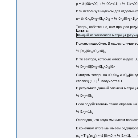
ρ = ½ |00><00| + ½ |00><11| + ½ |11
Или используя индексы для отдельных
ρ= ½ |0>
|0>
<0|
<0|
+ ½ |0>
|0>
<1|
A
B
A
B
A
B
A
Теперь, собственно, сам процесс реду
Цитата:
Каждый из элементов матрицы |psy><psy
Поясню подробнее. В нашем случае е
½ |0>
|0>
<0|
<0|
A
B
A
B
И те вектора, которые имеют индекс В
½ |0>
<0||0>
<0|
<0|
|0>
A
B
A
B
Смотрим теперь на <0||0>
и <0|
|0> з
B
B
T
столбец (1, 0)
, получается 1.
В результате данный элемент матрицы
½ |0>
<0|
A
A
Если подействовать таким образом на в
½ |1>
<1|
A
A
Очевидно, что когда мы имеем вариант
В конечном итоге мы имеем редуциров
ρ
= Tr
(ρ
) = ½ |0><0| + ½ |1><1|. 
A
B
AB