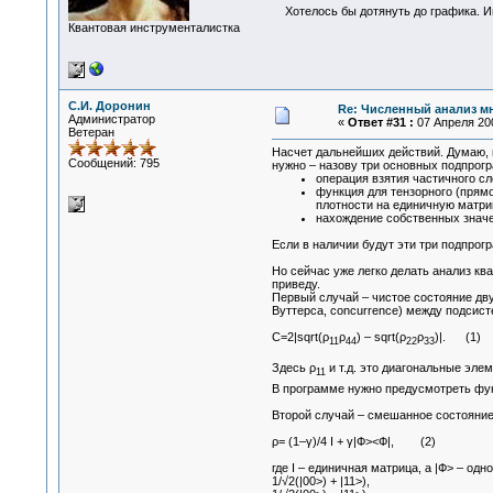
Хотелось бы дотянуть до графика. Ин
Квантовая инструменталистка
С.И. Доронин
Re: Численный анализ м
Администратор
«
Ответ #31 :
07 Апреля 200
Ветеран
Насчет дальнейших действий. Думаю, м
Сообщений: 795
нужно – назову три основных подпрог
операция взятия частичного сл
функция для тензорного (прямо
плотности на единичную матриц
нахождение собственных значе
Если в наличии будут эти три подпрогр
Но сейчас уже легко делать анализ кв
приведу.
Первый случай – чистое состояние дву
Вуттерса, concurrence) между подсист
С=2|sqrt(ρ
ρ
) – sqrt(ρ
ρ
)|. (1)
11
44
22
33
Здесь ρ
и т.д. это диагональные эле
11
В программе нужно предусмотреть фун
Второй случай – смешанное состояние 
ρ= (1–γ)/4 I + γ|Ф><Ф|, (2)
где I – единичная матрица, а |Ф> – од
1/√2(|00>) + |11>),