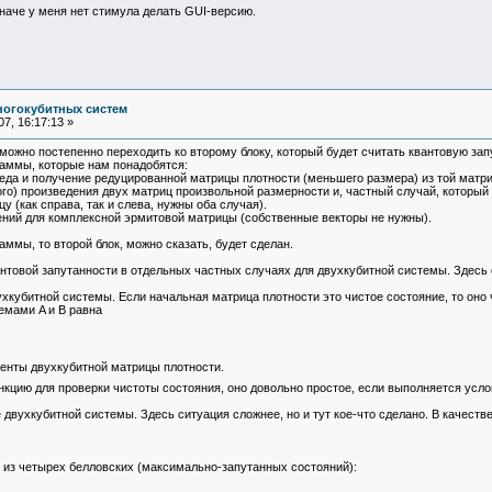
аче у меня нет стимула делать GUI-версию.
ногокубитных систем
7, 16:17:13 »
ожно постепенно переходить ко второму блоку, который будет считать квантовую запу
раммы, которые нам понадобятся:
еда и получение редуцированной матрицы плотности (меньшего размера) из той матри
го) произведения двух матриц произвольной размерности и, частный случай, который
у (как справа, так и слева, нужны оба случая).
ний для комплексной эрмитовой матрицы (собственные векторы не нужны).
аммы, то второй блок, можно сказать, будет сделан.
антовой запутанности в отдельных частных случаях для двухкубитной системы. Здесь 
хкубитной системы. Если начальная матрица плотности это чистое состояние, то оно 
емами A и B равна
менты двухкубитной матрицы плотности.
кцию для проверки чистоты состояния, оно довольно простое, если выполняется усло
двухкубитной системы. Здесь ситуация сложнее, но и тут кое-что сделано. В качестве
но из четырех белловских (максимально-запутанных состояний):