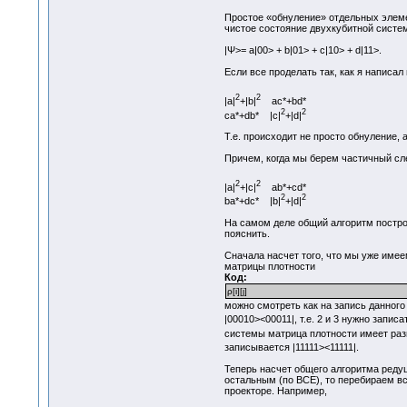
Простое «обнуление» отдельных элемен
чистое состояние двухкубитной систе
|Ψ>= a|00> + b|01> + c|10> + d|11>
Если все проделать так, как я написал
2
2
|a|
+|b|
ac*+bd*
2
2
ca*+db* |c|
+|d|
Т.е. происходит не просто обнуление,
Причем, когда мы берем частичный след
2
2
|a|
+|с|
ab*+cd*
2
2
ba*+dc* |b|
+|d|
На самом деле общий алгоритм построе
пояснить.
Сначала насчет того, что мы уже имее
матрицы плотности
Код:
ρ[i][j]
можно смотреть как на запись данного 
|00010><00011|, т.е. 2 и 3 нужно запи
системы матрица плотности имеет раз
записывается |11111><11111|.
Теперь насчет общего алгоритма реду
остальным (по ВСЕ), то перебираем вс
проекторе. Например,