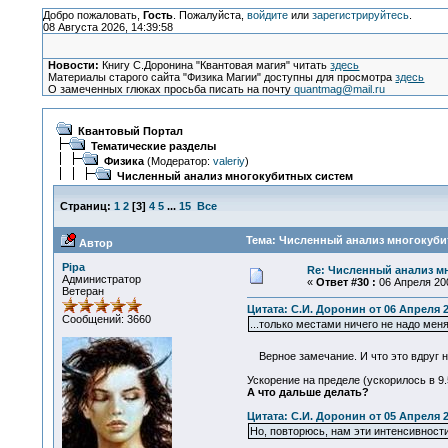
Добро пожаловать,
Гость
. Пожалуйста,
войдите
или
зарегистрируйтесь
.
08 Августа 2026, 14:39:58
Новости:
Книгу С.Доронина "Квантовая магия" читать
здесь
Материалы старого сайта "Физика Магии" доступны для просмотра
здесь
О замеченных глюках просьба писать на почту
quantmag@mail.ru
Квантовый Портал
Тематические разделы
Физика
(Модератор:
valeriy
)
Численный анализ многокубитных систем
Страниц:
1
2
[
3
]
4
5
...
15
Все
Тема: Численный анализ многокубит
Автор
Pipa
Re: Численный анализ м
Администратор
«
Ответ #30 :
06 Апреля 200
Ветеран
Цитата: С.И. Доронин от 06 Апреля 2
Сообщений: 3660
...только местами ничего не надо ме
Верное замечание. И что это вдруг 
Ускорение на пределе (ускорилось в 9.
А что дальше делать?
Цитата: С.И. Доронин от 05 Апреля 2
Но, повторюсь, нам эти интенсивности