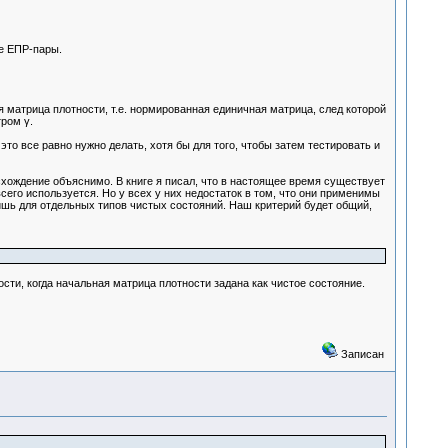
ие ЕПР-пары.
матрица плотности, т.е. нормированная единичная матрица, след которой
ром γ.
это все равно нужно делать, хотя бы для того, чтобы затем тестировать и
схождение объяснимо. В книге я писал, что в настоящее время существует
его используется. Но у всех у них недостаток в том, что они применимы
ишь для отдельных типов чистых состояний. Наш критерий будет общий,
сти, когда начальная матрица плотности задана как чистое состояние.
Записан