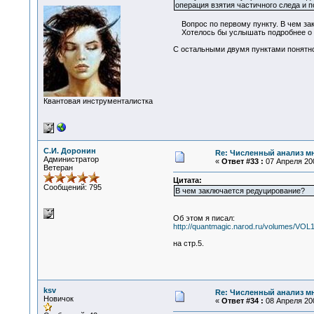
операция взятия частичного следа и 
Вопрос по первому пункту. В чем зак
Хотелось бы услышать подробнее о то
С остальными двумя пунктами понятно
Квантовая инструменталистка
С.И. Доронин
Re: Численный анализ м
Администратор
«
Ответ #33 :
07 Апреля 200
Ветеран
Цитата:
Сообщений: 795
В чем заключается редуцирование?
Об этом я писал:
http://quantmagic.narod.ru/volumes/VOL
на стр.5.
ksv
Re: Численный анализ м
Новичок
«
Ответ #34 :
08 Апреля 200