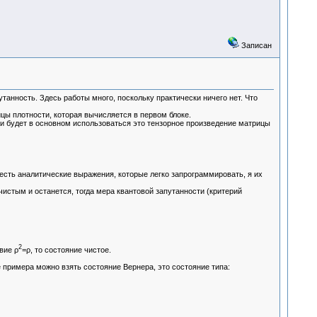
Записан
танность. Здесь работы много, поскольку практически ничего нет. Что
цы плотности, которая вычисляется в первом блоке.
 и будет в основном использоваться это тензорное произведение матрицы
есть аналитические выражения, которые легко запрограммировать, я их
чистым и останется, тогда мера квантовой запутанности (критерий
2
вие ρ
=ρ, то состояние чистое.
 примера можно взять состояние Вернера, это состояние типа: