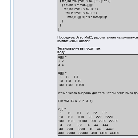
{ for( int j=0, jj=0; j < n1; j++, jj+=n2)
{ double x = mat1[i][j];
for( int k=0; k < n2; k++)
for( int l=0; l < n2; l++)
mat[ii+k][jj+l] = x * mat2[k][l];
}
}
}
Процедура DirectMulС, рассчитанная на комплекс
комплексный аналог.
Тестирование выглядит так:
Код:
а[][] =
1 2
3 4
b[][] =
1 11 111
10 110 1110
100 1100 11100
(такие числа выбраны для того, чтобы легко было пр
DirectMulR( a, 2, b, 3, c);
c[][] =
1 11 111 2 22 222
10 110 1110 20 220 2220
100 1100 11100 200 2200 22200
3 33 333 4 44 444
30 330 3330 40 440 4440
300 3300 33300 400 4400 44400