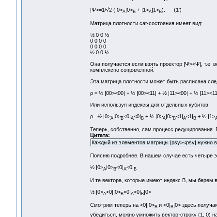
|Ψ>=1/√2 (|0>
|0>
+ |1>
|1>
). (1')
A
B
A
B
Матрица плотности cat-состояния имеет вид:
½ 0 0 ½
0 0 0 0
0 0 0 0
½ 0 0 ½
Она получается если взять проектор |Ψ><Ψ|, т.е. 
комплексно сопряженной.
Эта матрица плотности может быть расписана сл
ρ = ½ |00><00| + ½ |00><11| + ½ |11><00| + ½ |
Или используя индексы для отдельных кубитов:
ρ= ½ |0>
|0>
<0|
<0|
+ ½ |0>
|0>
<1|
<1|
+ ½ |1>
A
B
A
B
A
B
A
B
Теперь, собственно, сам процесс редуцирования. Е
Цитата:
Каждый из элементов матрицы |psy><psy| нужно взя
Поясню подробнее. В нашем случае есть четыре 
½ |0>
|0>
<0|
<0|
A
B
A
B
И те вектора, которые имеют индекс В, мы берем 
½ |0>
<0||0>
<0|
<0|
|0>
A
B
A
B
Смотрим теперь на <0||0>
и <0|
|0> здесь получа
B
B
убедиться, можно умножить вектор-строку (1, 0) на