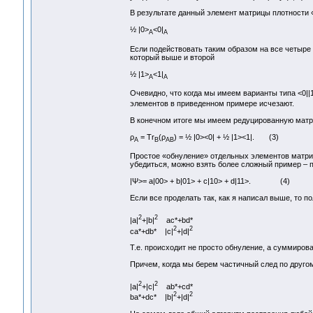
В результате данный элемент матрицы плотности 
½ |0>
<0|
A
A
Если подействовать таким образом на все четыре эл
который выше и второй
½ |1>
<1|
A
A
Очевидно, что когда мы имеем варианты типа <0||
элементов в приведенном примере исчезают.
В конечном итоге мы имеем редуцированную матр
ρ
= Tr
(ρ
) = ½ |0><0| + ½ |1><1|. (3)
A
B
AB
Простое «обнуление» отдельных элементов матриц
убедиться, можно взять более сложный пример – 
|Ψ>= a|00> + b|01> + c|10> + d|11>. (4)
Если все проделать так, как я написал выше, то п
2
2
|a|
+|b|
ac*+bd*
2
2
ca*+db* |c|
+|d|
Т.е. происходит не просто обнуление, а суммиро
Причем, когда мы берем частичный след по другому
2
2
|a|
+|с|
ab*+cd*
2
2
ba*+dc* |b|
+|d|