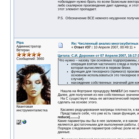
«обкладки» нужно брать по всем базисным вектора
либо скалярное произведение дает единицу, и это
этот элемент пропадает.
P.S. Обозначение ВСЕ немного неудачное получил
Pipa
Re: Численный анализ многокубитных
Администратор
«
Ответ #37 :
10 Апреля 2007, 00:49:11 »
Ветеран
Цитата: С.И. Доронин от 07 Апреля 2007, 16:17:
Сообщений: 3660
Что нужно – назову три основных подпрограммы, 
операция взятия частичного следа и полу
которая вычисляется в первом блоке.
функция для тензорного (прямого) произв
основном использоваться это тензорное п
случая).
нахождение собственных значений для ко
Нашла на Фортране процедуру
htrid3.f
(из пакет
Далее, для получения из нее собственных значени
На С существует лишь ее автоматический перевод
сделать на основе этого.
Квантовая
Касаемо редуцирования матрицы плотности, к ва
инструменталистка
Представьте себе, что уже есть такая функция, и
reduce(.........)
Какие параметры вы бы в нее заложили, и в каком
являются достаточными для выполнения работы. (Н
Порядок следования параметров сейчас роли не и
данные.