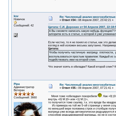
ksv
Re: Численный анализ многокубитных
Новичок
«
Ответ #34 :
08 Апреля 2007, 23:42:21 »
Сообщений: 42
Цитата: С.И. Доронин от 04 Апреля 2007, 22:18:
А Вы сможете написать какую-нибудь функцию? Н
алгоритм есть в статье, о которой я уже упомина
Если честно, то я не понял из статьи, как это дела
взгляд в ней изложен весьма запутанно. Например,
Цитата:
Чтобы получить частичную матрицу плотности, р
воспользоваться простым правилом: Каждый из элем
подействовать ими на второй спин.
Что значит взять в обкладки? Какой второй спин? 
Pipa
Re: Численный анализ многокубитных
Администратор
«
Ответ #35 :
09 Апреля 2007, 07:21:41 »
Ветеран
Меня тоже «обкладки» покоробили
. Как <0| 
Сообщений: 3660
внутрь <0| M |0> или <1| M |1>,
то получится тоже скаляр, т.к. это вроде бы квадр
Из примера на той же 5-ой странице у меня созд
по меньшей вере половина строк и столбцов получ
матрица уже всегда автоматически редуцируется в
способом редуцированной матрицы, но не в состоя