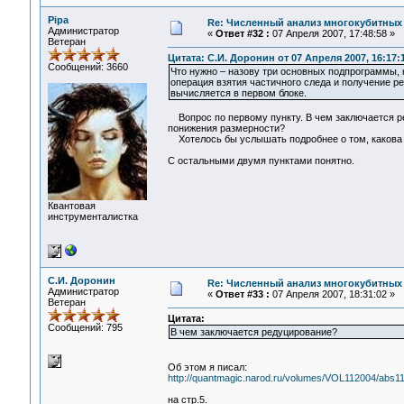
Pipa
Re: Численный анализ многокубитных
Администратор
«
Ответ #32 :
07 Апреля 2007, 17:48:58 »
Ветеран
Цитата: С.И. Доронин от 07 Апреля 2007, 16:17:
Сообщений: 3660
Что нужно – назову три основных подпрограммы, 
операция взятия частичного следа и получение р
вычисляется в первом блоке.
Вопрос по первому пункту. В чем заключается ре
понижения размерности?
Хотелось бы услышать подробнее о том, какова 
С остальными двумя пунктами понятно.
Квантовая
инструменталистка
С.И. Доронин
Re: Численный анализ многокубитных
Администратор
«
Ответ #33 :
07 Апреля 2007, 18:31:02 »
Ветеран
Цитата:
Сообщений: 795
В чем заключается редуцирование?
Об этом я писал:
http://quantmagic.narod.ru/volumes/VOL112004/abs11
на стр.5.