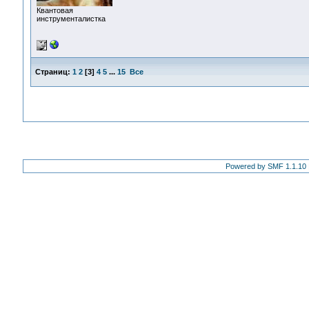
Квантовая
инструменталистка
Страниц:
1
2
[
3
]
4
5
...
15
Все
Powered by SMF 1.1.10