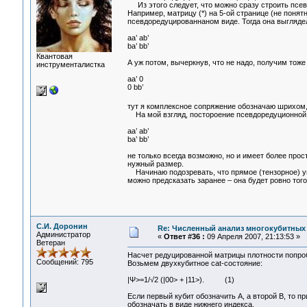
Из этого следует, что можно сразу строить псев
Например, матрицу (*) на 5-ой странице (не понят
псевдоредуцированнаном виде. Тогда она выглядел
aa’ ab’
ba’ bb’
Квантовая
А уж потом, вычеркнув, что не надо, получим тоже
инструменталистка
aa’ 0
0 bb’
тут я комплексное сопряжение обозначаю шрихом, 
На мой взгляд, постороение псевдоредуционной
aa’ ab’
ba’ bb’
не только всегда возможно, но и имеет более про
нужный размер.
Начинаю подозревать, что прямое (тензорное) у
можно предсказать заранее – она будет ровно того
С.И. Доронин
Re: Численный анализ многокубитных
Администратор
«
Ответ #36 :
09 Апреля 2007, 21:13:53 »
Ветеран
Насчет редуцированной матрицы плотности попроб
Сообщений: 795
Возьмем двухкубитное cat-состояние:
|Ψ>=1/√2 (|00> + |11>). (1)
Если первый кубит обозначить А, а второй В, то
обозначать в виде нижнего индекса.