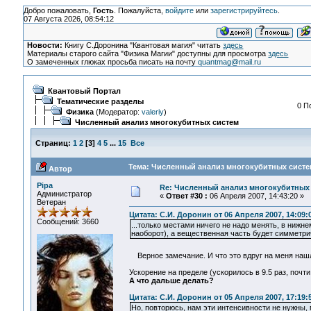
Добро пожаловать,
Гость
. Пожалуйста,
войдите
или
зарегистрируйтесь
.
07 Августа 2026, 08:54:12
Новости:
Книгу С.Доронина "Квантовая магия" читать
здесь
Материалы старого сайта "Физика Магии" доступны для просмотра
здесь
О замеченных глюках просьба писать на почту
quantmag@mail.ru
Квантовый Портал
Тематические разделы
0 П
Физика
(Модератор:
valeriy
)
Численный анализ многокубитных систем
Страниц:
1
2
[
3
]
4
5
...
15
Все
Тема: Численный анализ многокубитных систем
Автор
Pipa
Re: Численный анализ многокубитных
Администратор
«
Ответ #30 :
06 Апреля 2007, 14:43:20 »
Ветеран
Цитата: С.И. Доронин от 06 Апреля 2007, 14:09:
Сообщений: 3660
...только местами ничего не надо менять, в ниж
наоборот), а вещественная часть будет симметри
Верное замечание. И что это вдруг на меня на
Ускорение на пределе (ускорилось в 9.5 раз, почт
А что дальше делать?
Цитата: С.И. Доронин от 05 Апреля 2007, 17:19:
Но, повторюсь, нам эти интенсивности не нужны, 