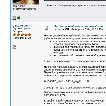
Хотелось бы дотянуть до графика. Иначе у меня
Квантовая
инструменталистка
С.И. Доронин
Re: Численный анализ многокубитных
Администратор
«
Ответ #31 :
07 Апреля 2007, 16:17:13 »
Ветеран
Насчет дальнейших действий. Думаю, можно постеп
Сообщений: 795
работы много, поскольку практически ничего нет.
операция взятия частичного следа и полу
которая вычисляется в первом блоке.
функция для тензорного (прямого) произве
основном использоваться это тензорное пр
случая).
нахождение собственных значений для ко
Если в наличии будут эти три подпрограммы, то вт
Но сейчас уже легко делать анализ квантовой зап
аналитические выражения, которые легко запрогра
Первый случай – чистое состояние двухкубитной с
останется, тогда мера квантовой запутанности (кр
С=2|sqrt(ρ
ρ
) – sqrt(ρ
ρ
)|. (1)
11
44
22
33
Здесь ρ
и т.д. это диагональные элементы двухк
11
В программе нужно предусмотреть функцию для пр
состояние чистое.
Второй случай – смешанное состояние двухкубитно
взять состояние Вернера, это состояние типа: