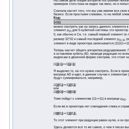
На самом деле общий алгоритм построения любой 
примеров этого пока не видно так явно, но я попы
Сначала насчет того, что мы уже имеем все свои 
базисе. Если простыми словами, то на любой эле
Код:
ρ[i][j]
можно смотреть как на запись данного элемента в 
элемент ρ
для 5-кубитной системы это проектор в
23
0, как обычно в Си, т.е. самый первый элемент (в
размер 32*32 и самый последний элемент ρ
(в
31;31
элемент в виде проектора записывается |11111><11
Теперь насчет общего алгоритма редуцирования.
и оставляем кубиты AD, проводя редукцию по всем
индексам в двоичной форме смотрим, что стоит на 
|1
11
1
1
><1
11
1
1
|
Я выделил то, на что нужно смотреть. Если в прое
матрице AD и идет, в данном случае к элементам |
будут суммироваться, например,
|1
10
1
1
><1
10
1
1
|
или
|1
00
1
0
><1
00
1
0
|
Тоже пойдут к элементам |11><11| в матрице ρ
.
AD
Если же в проекторе нет совпадения слева и справ
|1
00
1
1
><1
10
1
1
|,
То этот элемент при редукции равен нулю, и он пр
Здесь делается все то же самое, о чем я писал вы