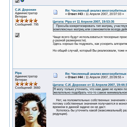
С.И. Доронин
Re: Численный анализ многокубитных
Администратор
«
Ответ #43 :
11 Апреля 2007, 20:07:03 »
Ветеран
Цитата: Pipa от 11 Апреля 2007, 19:53:35
Сообщений: 795
Просьба конкретизировать тип матриц, участвую
комплексных матриц или сомножители всегда де
Чаще всего будут использоваться тензорные произве
ρ разной размерности).
Здесь хорошо бы подумать, как ускорить алгорит
Но общий случай, который Вы реализовали, тоже н
Pipa
Re: Численный анализ многокубитных
Администратор
«
Ответ #44 :
11 Апреля 2007, 20:09:55 »
Ветеран
Цитата: С.И. Доронин от 11 Апреля 2007, 19:44:
Сообщений: 3660
Я могу только уточнить, что нам даже не нужен п
желательно подобрать что-то самое минимальное 
Нет, на положительных собственных значениях с
потому собственные значения получаются в монот
времени в данной задаче он не даст.
Хотелось бы уточнить какой (максимальный) разм
редукции).