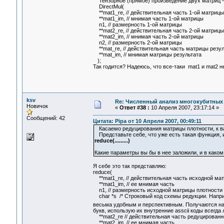
Тензорное (прямое) произведение двух матриц – 
DirectMul(
**mat1_re, // действительная часть 1-ой матрицы
**mat1_im, // мнимая часть 1-ой матрицы
n1, // размерность 1-ой матрицы
**mat2_re, // действительная часть 2-ой матрицы
**mat2_im, // мнимая часть 2-ой матрицы
n2, // размерность 2-ой матрицы
**mat_re, // действительная часть матрицы резул
**mat_im, // мнимая матрицы результата
);
Так годится? Надеюсь, что все-таки mat1 и mat2 н
ksv
Re: Численный анализ многокубитных
Новичок
«
Ответ #38 :
10 Апреля 2007, 23:17:14 »
Сообщений: 42
Цитата: Pipa от 10 Апреля 2007, 00:49:11
Касаемо редуцирования матрицы плотности, к ва
Представьте себе, что уже есть такая функция, 
reduce(.........)
Какие параметры вы бы в нее заложили, и в каком
Я себе это так представляю:
reduce(
**mat1_re, // действительная часть исходной ма
**mat1_im, // ее мнимая часть
n1, // размерность исходной матрицы плотности
char *s /* Строковый код схемы редукции. Напри
весьма удобным и перспективным. Получаются н
букв, использую их внутренние asscii коды всегда 
**mat2_re // действительная часть редуцированн
**mat2_im, // ее мнимая часть