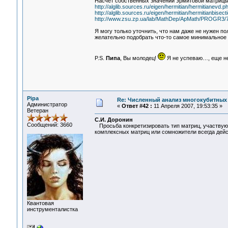
Насчет собственных значений эрмитовой матрицы,
http://alglib.sources.ru/eigen/hermitian/hermitianevd.p
http://alglib.sources.ru/eigen/hermitian/hermitianbisec
http://www.zsu.zp.ua/lab/MathDep/ApMath/PROGR3/
Я могу только уточнить, что нам даже не нужен п
желательно подобрать что-то самое минимальное 
P.S.
Пипа
, Вы молодец!
Я не успеваю…, еще не
Pipa
Re: Численный анализ многокубитных
Администратор
«
Ответ #42 :
11 Апреля 2007, 19:53:35 »
Ветеран
С.И. Доронин
Сообщений: 3660
Просьба конкретизировать тип матриц, участвую
комплексных матриц или сомножители всегда дей
Квантовая
инструменталистка