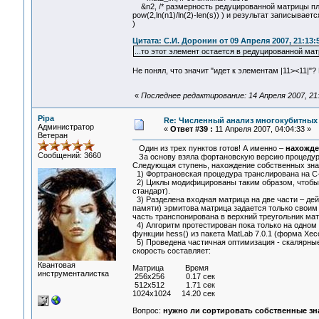
&n2, /* размерность редуцированной матрицы пло
pow(2,ln(n1)/ln(2)-len(s)) ) и результат записывает
)
Цитата: С.И. Доронин от 09 Апреля 2007, 21:13:
...то этот элемент остается в редуцированной мат
Не понял, что значит "идет к элементам |11><11|"?
«
Последнее редактирование: 14 Апреля 2007, 21:
Pipa
Re: Численный анализ многокубитных
Администратор
«
Ответ #39 :
11 Апреля 2007, 04:04:33 »
Ветеран
Один из трех пунктов готов! А именно –
нахожде
Сообщений: 3660
За основу взяла фортановскую версию процедур
Следующая ступень, нахождение собственных значе
1) Фортрановская процедура транслирована на С
2) Циклы модифицированы таким образом, чтобы ма
стандарт).
3) Разделена входная матрица на две части – де
памяти) эрмитова матрица задается только своим
часть транспонирована в верхний треугольник ма
4) Алгоритм протестирован пока только на одном
функции hess() из пакета MatLab 7.0.1 (форма Хе
5) Проведена частичная оптимизация - скалярны
скорость составляет:
Квантовая
Матрица Время
инструменталистка
256x256 0.17 сек
512х512 1.71 сек
1024x1024 14.20 сек
Вопрос:
нужно ли сортировать собственные зн