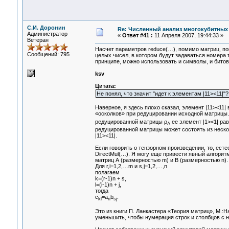
С.И. Доронин
Re: Численный анализ многокубитных
Администратор
«
Ответ #41 :
11 Апреля 2007, 19:44:33 »
Ветеран
Насчет параметров reduce(…), помимо матриц, по
Сообщений: 795
целых чисел, в котором будут задаваться номера т
принципе, можно использовать и символы, и битов
ksv
Цитата:
Не понял, что значит "идет к элементам |11><11|"
Наверное, я здесь плохо сказал, элемент |11><11|
«осколков» при редуцировании исходной матрицы.
редуцированной матрицы ρ
ее элемент |1><1| рав
A
редуцированной матрицы может состоять из неско
|11><11|.
Если говорить о тензорном произведении, то, есте
DirectMul(…). Я могу еще привести явный алгори
матриц А (размерностью m) и В (размерностью n).
Для r,i=1,2,…m и s,j=1,2,…,n
полагаем
k=(r-1)n + s,
l=(i-1)n + j,
тогда
с
=a
b
.
kl
ri
sj
Это из книги П. Ланкастера «Теория матриц», М.:Н
уменьшить, чтобы нумерация строк и столбцов с н