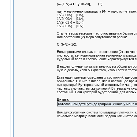
ρ= (1–γ)/4 I + γ|Ф><Ф|, (2)
где I – единичная матрица, а |Ф> – одно из четыр
1/√2(|00>) + |11>),
1/√2(|00>) – |11>),
1/√2(|01>) + |10>),
1/√2(|01>) – |10>).
Эта четверка векторов часто называется белловск
Для состояния (2) мера запутанности равна:
С=3γ/2 – 1/2.
Если простыми словами, то состояние (2) это ч
плотности, т.е. нормированная единичная матрица
«удельный вес» и соотношение характеризуется п
В нашем случае, когда мы реализуем общий алгорит
нужно делать, хотя бы для того, чтобы затем тест
Есть еще примеры смешанных состояний, где совпа
объяснимо. В книге я писал, что в настоящее вре
них критерий Вуттерса самый известный и чаще вс
частных случаях, тот же критерий Вуттерса не су
состояний. Наш критерий будет общий, для любых 
Цитата:
Хотелось бы дотянуть до графика. Иначе у меня 
Для двухкубитных систем по матрице плотности, к
начальная матрица плотности задана как чистое с