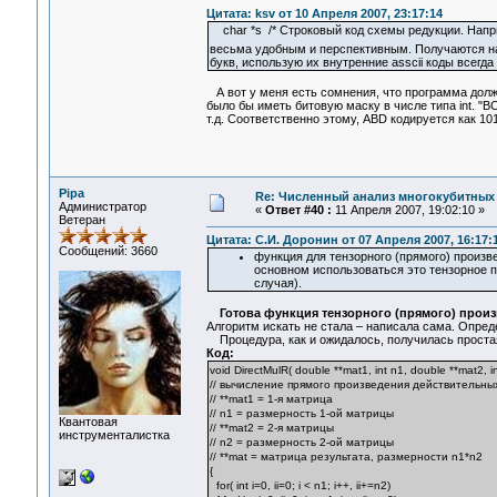
Цитата: ksv от 10 Апреля 2007, 23:17:14
char *s /* Строковый код схемы редукции. Напр
весьма удобным и перспективным. Получаются 
букв, использую их внутренние asscii коды всегда 
А вот у меня есть сомнения, что программа долж
было бы иметь битовую маску в числе типа int. "ВС
т.д. Соответственно этому, ABD кодируется как 10
Pipa
Re: Численный анализ многокубитных
Администратор
«
Ответ #40 :
11 Апреля 2007, 19:02:10 »
Ветеран
Цитата: С.И. Доронин от 07 Апреля 2007, 16:17:
Сообщений: 3660
функция для тензорного (прямого) произв
основном использоваться это тензорное п
случая).
Готова функция тензорного (прямого) произ
Алгоритм искать не стала – написала сама. Опред
Процедура, как и ожидалось, получилась простая 
Код:
void DirectMulR( double **mat1, int n1, double **mat2, i
// вычисление прямого произведения действительны
// **mat1 = 1-я матрица
// n1 = размерность 1-ой матрицы
Квантовая
// **mat2 = 2-я матрицы
инструменталистка
// n2 = размерность 2-ой матрицы
// **mat = матрица результата, размерности n1*n2
{
for( int i=0, ii=0; i < n1; i++, ii+=n2)