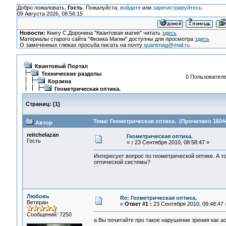
Добро пожаловать,
Гость
. Пожалуйста,
войдите
или
зарегистрируйтесь
.
09 Августа 2026, 08:56:15
Новости:
Книгу С.Доронина "Квантовая магия" читать
здесь
Материалы старого сайта "Физика Магии" доступны для просмотра
здесь
О замеченных глюках просьба писать на почту
quantmag@mail.ru
Квантовый Портал
Технические разделы
0 Пользователе
Корзина
Геометрическая оптика.
Страниц:
[
1
]
Тема: Геометрическая оптика. (Прочитано 16044
Автор
reitchelazan
Геометрическая оптика.
Гость
«
:
23 Сентября 2010, 08:58:47 »
Интересует вопрос по геометрической оптике. А т
оптической системы?
мультфильм
Любовь
Re: Геометрическая оптика.
Ветеран
«
Ответ #1 :
23 Сентября 2010, 09:48:47 
Сообщений: 7250
а Вы почитайте про такое нарушение зрения как а