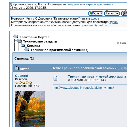
Добро пожаловать,
Гость
. Пожалуйста,
войдите
или
зарегистрируйтесь
.
08 Августа 2026, 17:10:58
Новости:
Книгу С.Доронина "Квантовая магия" читать
здесь
Материалы старого сайта "Физика Магии" доступны для просмотра
здесь
О замеченных глюках просьба писать на почту
quantmag@mail.ru
Квантовый Портал
Технические разделы
0 Поль
Корзина
Тренинг по практической алхимии :)
Страниц:
[
1
]
Тема: Тренинг по практической алхимии :) (Пр
Автор
Quangel
Тренинг по практической алхимии :)
Ветеран
«
:
03 Мая 2010, 19:21:44 »
Сообщений: 7735
http://www.telesputnik.ru/tools/alchemy.html#