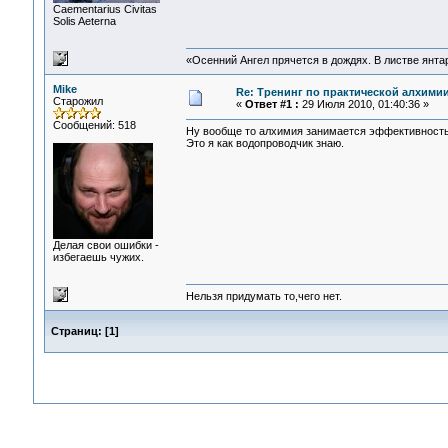
Сaementarius Civitas
Solis Aeterna
«Осенний Ангел прячется в дождях. В листве янтарн
Mike
Re: Тренинг по практической алхимии
Старожил
«
Ответ #1 :
29 Июля 2010, 01:40:36 »
Сообщений: 518
Ну вообще то алхимия занимается эффективностью
Это я как водопроводчик знаю.
Делая свои ошибки -
избегаешь чужих.
Нельзя придумать то,чего нет.
Страниц:
[
1
]