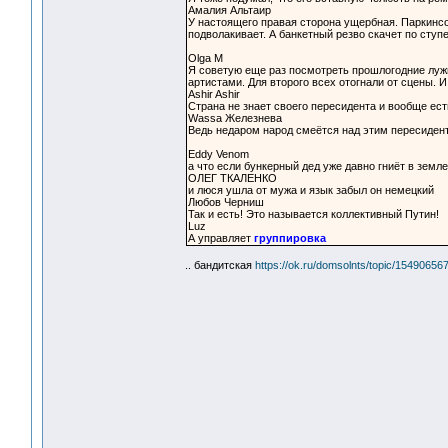
Амалия Альтаир
У настоящего правая сторона ущербная. Паркинсон
подволакивает. А банкетный резво скачет по ступ
Olga М
Я советую еще раз посмотреть прошлогодние лужн
артистами. Для второго всех отогнали от сцены. И
Ashir Ashir
Страна не знает своего пересидента и вообще ест
Wassa Железнева
Ведь недаром народ смеётся над этим пересиденто
Eddy Venom
а что если бункерный дед уже давно гниёт в земл
ОЛЕГ ТКАЛЕНКО
и люся ушла от мужа и язык забыл он немецкий
Любов Черниш
Так и есть! Это называется коллективный Путин!
Luz
А управляет
группировка
.. бандитская
https://ok.ru/domsolnts/topic/1549065