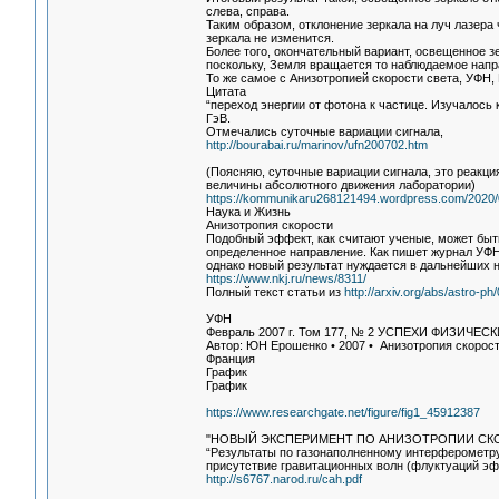
слева, справа.
Таким образом, отклонение зеркала на луч лазера 
зеркала не изменится.
Более того, окончательный вариант, освещенное з
поскольку, Земля вращается то наблюдаемое напр
То же самое с Анизотропией скорости света, УФН,
Цитата
“переход энергии от фотона к частице. Изучалось 
ГэВ.
Отмечались суточные вариации сигнала,
http://bourabai.ru/marinov/ufn200702.htm
(Поясняю, суточные вариации сигнала, это реакци
величины абсолютного движения лаборатории)
https://kommunikaru268121494.wordpress.com/202
Наука и Жизнь
Анизотропия скорости
Подобный эффект, как считают ученые, может бы
определенное направление. Как пишет журнал УФН
однако новый результат нуждается в дальнейших 
https://www.nkj.ru/news/8311/
Полный текст статьи из
http://arxiv.org/abs/astro-p
УФН
Февраль 2007 г. Том 177, № 2 УСПЕХИ ФИЗИЧЕС
Автор: ЮН Ерошенко • 2007 • Анизотропия скорост
Франция
График
График
https://www.researchgate.net/figure/fig1_45912387
"НОВЫЙ ЭКСПЕРИМЕНТ ПО АНИЗОТРОПИИ СК
“Результаты по газонаполненному интерферометр
присутствие гравитационных волн (флуктуаций эфи
http://s6767.narod.ru/cah.pdf