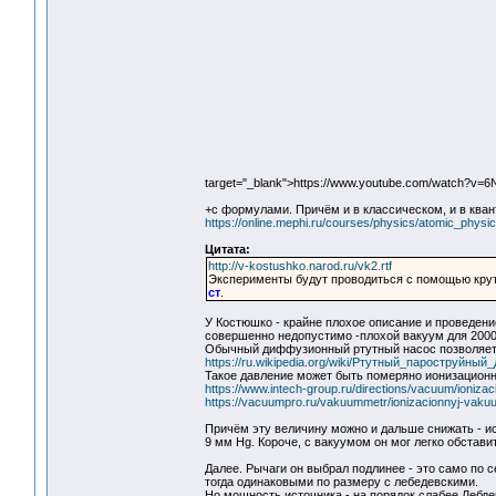
target="_blank">https://www.youtube.com/watch?
+с формулами. Причём и в классическом, и в ква
https://online.mephi.ru/courses/physics/atomic_physic
Цитата:
http://v-kostushko.narod.ru/vk2.rtf
Эксперименты будут проводиться с помощью кру
ст
.
У Костюшко - крайне плохое описание и проведение
совершенно недопустимо -плохой вакуум для 2000 
Обычный диффузионный ртутный насос позволяет
https://ru.wikipedia.org/wiki/Ртутный_пароструйн
Такое давление может быть померяно ионизацио
https://www.intech-group.ru/directions/vacuum/ioniz
https://vacuumpro.ru/vakuummetr/ionizacionnyj-vakuu
Причём эту величину можно и дальше снижать - ис
9 мм Hg. Короче, с вакуумом он мог легко обстав
Далее. Рычаги он выбрал подлинее - это само по 
тогда одинаковыми по размеру с лебедевскими.
Но мощность источника - на порядок слабее Лебдев