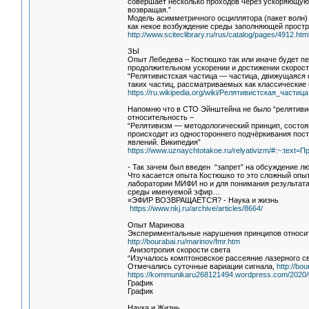
совершает несколько проходов через ускоряющую 
возвращая.”
Модель асимметричного осциллятора (пакет волн
как некое возбуждение среды заполняющей простр
http://www.sciteclibrary.ru/rus/catalog/pages/4912.htm
ЗЫ
Опыт Лебедева – Костюшко так или иначе будет п
продолжительном ускорении и достижении скоросте
“Релятивистская частица — частица, движущаяся с
таких частиц, рассматриваемых как классические
https://ru.wikipedia.org/wiki/Релятивистская_частица
Напомню что в СТО Эйнштейна не было “релятивис
относительность –
“Релятивизм — методологический принцип, состоя
происходит из одностороннего подчёркивания пос
явлений. Википедия”
https://www.uznaychtotakoe.ru/relyativizm/#:~:
- Так зачем был введен “запрет” на обсуждение 
Что касается опыта Костюшко то это сложный опыт
лаборатории МИФИ но и для понимания результата
среды именуемой эфир…
«ЭФИР ВОЗВРАЩАЕТСЯ? - Наука и жизнь
https://www.nkj.ru/archive/articles/8664/
Опыт Маринова
Экспериментальные нарушения принципов относит
http://bourabai.ru/marinov/fmr.htm
Анизотропия скорости света
“Изучалось комптоновское рассеяние лазерного св
Отмечались суточные вариации сигнала,
http://bo
https://kommunikaru268121494.wordpress.com/202
График
График
Наука и Жизнь