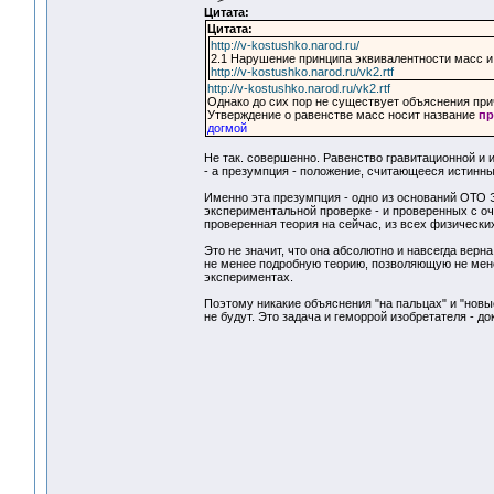
Цитата:
Цитата:
http://v-kostushko.narod.ru/
2.1 Нарушение принципа эквивалентности масс и
http://v-kostushko.narod.ru/vk2.rtf
http://v-kostushko.narod.ru/vk2.rtf
Однако до сих пор не существует объяснения при
Утверждение о равенстве масс носит название
пр
догмой
Не так. совершенно. Равенство гравитационной и 
- а презумпция - положение, считающееся истинны
Именно эта презумпция - одно из оснований ОТО 
экспериментальной проверке - и проверенных с оч
проверенная теория на сейчас, из всех физически
Это не значит, что она абсолютно и навсегда верна
не менее подробную теорию, позволяющую не мене
экспериментах.
Поэтому никакие объяснения "на пальцах" и "новы
не будут. Это задача и геморрой изобретателя - до