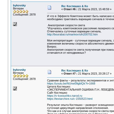
bykovsky
Re: Костюшко & Ко
Ветеран
«
Ответ #6 :
21 Марта 2023, 15:48:59 »
Сообщений: 2878
И что в Эффекте Комптона может быть написано об
необходимо трактовать вариацию сигнала в течен
Анизотропия скорости света
“Изучалось комптоновское рассеяние лазерного св
Отмечались суточные вариации сигнала,
http://bourabai.ru/marinov/ufn200702.htm
Моя интерпретация - суточные вариации сигнала, 
изменения величины скорости абсолютного движен
Вопрос.
Анизотропия скорости света полученная при помо
отличаются от неподвижных?
bykovsky
Re: Костюшко & Ко
Ветеран
«
Ответ #7 :
21 Марта 2023, 20:28:17 »
Сообщений: 2878
Сравним факты – результаты экспериментов и энт
https://youtu.be/NUnw09gbIQk?t=1668
Цитата Костюшко:
«ЭКСПЕРИМЕНТАЛЬНАЯ ОШИБКА П.Н. ЛЕБЕДЕ
Сайт Костюшко
https://v-kostushko.narod.ru
https://textarchive.ru/c-1550523.html
Результат опыта Костюшко – разворот освещенного 
суточная циркуляция направления отклонения.
Что как и в случае анизотропии скорости света п