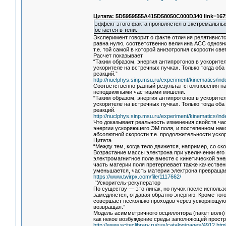
Цитата: 5D5959555A415D58050C000D340 link=167
эффект этого факта проявляется в экстремальных
остаётся в тени.
Эксперимент говорит о факте отличия релятивистс
равна нулю, соответственно величина АСС однозн
т.е. той самой в которой анизотропия скорости све
Расчет показывает
“Таким образом, энергия антипротонов в ускорит
ускорителе на встречных пучках. Только тогда об
реакций.”
http://nuclphys.sinp.msu.ru/experiment/kinematics/in
Соответственно разный результат столкновения на
неподвижными частицами мишени.
“Таким образом, энергия антипротонов в ускорит
ускорителе на встречных пучках. Только тогда об
реакций.
http://nuclphys.sinp.msu.ru/experiment/kinematics/in
Что доказывает реальность изменения свойств час
энергии ускоряющего ЭМ поля, и постепенном нак
абсолютной скорости т.е. продолжительности уско
Цитата
“Между тем, когда тело движется, например, со ск
Возрастание массы электрона при увеличении его 
электромагнитное поле вместе с кинетической эне
часть материи поля претерпевает также качествен
уменьшается, часть материи электрона превращаетс
https://www.twirpx.com/file/1117662/
“Ускоритель-рекуператор
По существу — это линак, но пучок после исполь
замедляется, отдавая обратно энергию. Кроме тог
совершает несколько проходов через ускоряющую 
возвращая.”
Модель асимметричного осциллятора (пакет волн
как некое возбуждение среды заполняющей простр
http://www.sciteclibrary.ru/rus/catalog/pages/4912.htm