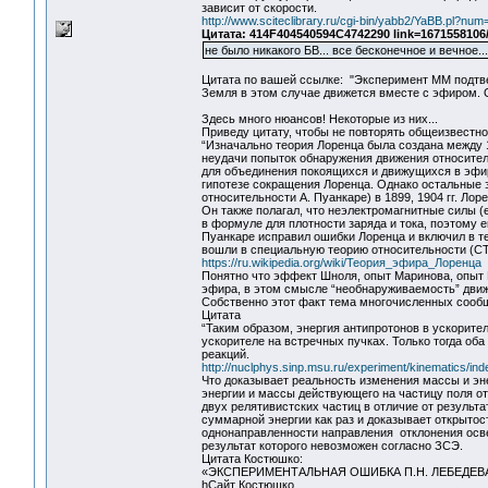
зависит от скорости.
http://www.sciteclibrary.ru/cgi-bin/yabb2/YaBB.pl?n
Цитата: 414F404540594C4742290 link=1671558106
не было никакого БВ... все бесконечное и вечное..
Цитата по вашей ссылке: "Эксперимент ММ подтве
Земля в этом случае движется вместе с эфиром. О
Здесь много нюансов! Некоторые из них...
Приведу цитату, чтобы не повторять общеизвестно
“Изначально теория Лоренца была создана между 1
неудачи попыток обнаружения движения относител
для объединения покоящихся и движущихся в эфир
гипотезе сокращения Лоренца. Однако остальные 
относительности А. Пуанкаре) в 1899, 1904 гг. Ло
Он также полагал, что неэлектромагнитные силы (
в формуле для плотности заряда и тока, поэтому 
Пуанкаре исправил ошибки Лоренца и включил в т
вошли в специальную теорию относительности (СТО
https://ru.wikipedia.org/wiki/Теория_эфира_Лоренца
Понятно что эффект Шноля, опыт Маринова, опыт 
эфира, в этом смысле “необнаруживаемость” дви
Собственно этот факт тема многочисленных сооб
Цитата
“Таким образом, энергия антипротонов в ускорит
ускорителе на встречных пучках. Только тогда об
реакций.
http://nuclphys.sinp.msu.ru/experiment/kinematics/in
Что доказывает реальность изменения массы и эне
энергии и массы действующего на частицу поля от
двух релятивистских частиц в отличие от результ
суммарной энергии как раз и доказывает открытос
однонаправленности направления отклонения осв
результат которого невозможен согласно ЗСЭ.
Цитата Костюшко:
«ЭКСПЕРИМЕНТАЛЬНАЯ ОШИБКА П.Н. ЛЕБЕДЕ
hСайт Костюшко