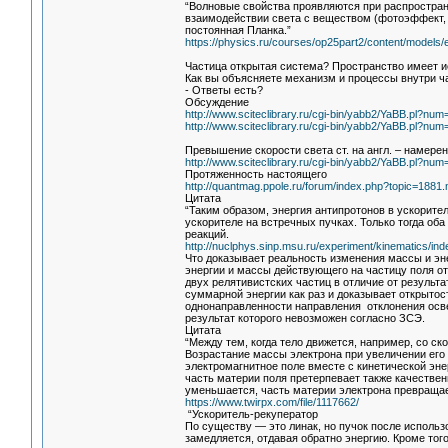
“Волновые свойства проявляются при распростран
взаимодействии света с веществом (фотоэффект, изл
постоянная Планка.”
https://physics.ru/courses/op25part2/content/models
Частица открытая система? Пространство имеет 
Как вы объясняете механизм и процессы внутри ч
- Ответы есть?
Обсуждение
http://www.sciteclibrary.ru/cgi-bin/yabb2/YaBB.pl?n
http://www.sciteclibrary.ru/cgi-bin/yabb2/YaBB.pl?n
Превышение скорости света ст. на англ. – намере
http://www.sciteclibrary.ru/cgi-bin/yabb2/YaBB.pl?n
Протяженность настоящего
http://quantmag.ppole.ru/forum/index.php?topic=18
Цитата
“Таким образом, энергия антипротонов в ускорит
ускорителе на встречных пучках. Только тогда об
реакций.
http://nuclphys.sinp.msu.ru/experiment/kinematics/in
Что доказывает реальность изменения массы и эне
энергии и массы действующего на частицу поля от
двух релятивистских частиц в отличие от результ
суммарной энергии как раз и доказывает открытос
однонаправленности направления отклонения осв
результат которого невозможен согласно ЗСЭ.
Цитата
“Между тем, когда тело движется, например, со ск
Возрастание массы электрона при увеличении его 
электромагнитное поле вместе с кинетической эне
часть материи поля претерпевает также качествен
уменьшается, часть материи электрона превращаетс
https://www.twirpx.com/file/1117662/
“Ускоритель-рекуператор
По существу — это линак, но пучок после исполь
замедляется, отдавая обратно энергию. Кроме тог