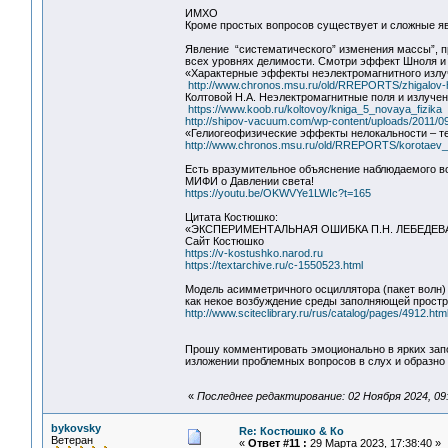
ИМХО
Кроме простых вопросов существует и сложные я
Явление “систематического” изменения массы”, п
всех уровнях делимости. Смотри эффект Шноля и 
«Характерные эффекты неэлектромагнитного излу
http://www.chronos.msu.ru/old/RREPORTS/zhigalov-ha
Колтовой Н.А. Неэлектромагнитные поля и излуче
https://www.koob.ru/koltovoy/kniga_5_novaya_fizika
http://shipov-vacuum.com/wp-content/uploads/2011
«Гелиогеофизические эффекты нелокальности – т
http://www.chronos.msu.ru/old/RREPORTS/korotaev_e
Есть вразумительное объяснение наблюдаемого в
МИФИ о Давлении света!
https://youtu.be/OKWVYe1LWIc?t=165
Цитата Костюшко:
«ЭКСПЕРИМЕНТАЛЬНАЯ ОШИБКА П.Н. ЛЕБЕДЕ
Сайт Костюшко
https://v-kostushko.narod.ru
https://textarchive.ru/c-1550523.html
Модель асимметричного осциллятора (пакет волн
как некое возбуждение среды заполняющей простр
http://www.sciteclibrary.ru/rus/catalog/pages/4912.htm
Прошу комментировать эмоционально в ярких зап
изложении проблемных вопросов в слух и образн
«
Последнее редактирование: 02 Ноября 2024, 09
bykovsky
Re: Костюшко & Ко
Ветеран
«
Ответ #11 :
29 Марта 2023, 17:38:40 »