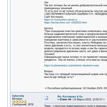
ЗЫ
Так вот почему бы не меняя доброжелательной ат
приведенных решений.
То есть всё то же только об результатах опытов 
«ЭКСПЕРИМЕНТАЛЬНАЯ ОШИБКА П.Н. ЛЕБЕДЕ
Сайт Костюшко
https://v-kostushko.narod.ru
https://textarchive.ru/c-1550523.html
Цитата
“При освещении пластин маятника появлялась кака
больше радиометрической силы и предполагаемой 
неодинаковое изменение гравитационной и инерци
поведение маятника в зависимости от расположен
Поэтому, заключил Костюшко, опыты Лебедева не я
такое давление и есть, то оно значительно меньш
модели, продаются по всему миру и как бы «демо
демонстрировали давление света, нет даже в физ
техники!
Официальная наука почему-то не приемлет никаких
предметы. Тем не менее, учёные-энтузиасты прод
”
https://cyberleninka.ru/article/n/o-davlenii-sveta
Вопрос.
Частица это твердый непроницаемый шарик или п
мысли где-нибудь есть?
«
Последнее редактирование: 02 Ноября 2024, 09
bykovsky
Re: Костюшко & Ко
Ветеран
«
Ответ #4 :
16 Марта 2023, 13:55:37 »
Сообщений: 2878
Тема – структура гравитационного поля и природа