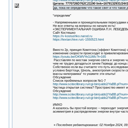
http://www.sciteclibrary.ru/cgi-bin/yabb2/YaBB.pl?n
Цитата: 7770726D762C21190 link=1679132931/24#
да, пока не определим что такое свет и что такое 
“определим”
- Напряженными и проницательными пересудами и
Не все ответы на вопросы но начало есть!
«ЭКСПЕРИМЕНТАЛЬНАЯ ОШИБКА П.Н. ЛЕБЕДЕ
Сайт Костюшко
https://v-kostushko.narod.ru
https://textarchive.ru/c-1550523.html
Вместо 2р, принцип Комптона (эффект Комптона) с
изменение скорости происходит в привилегированн
https://youtu.be/OKWVYe1LWIc?t=165
Расставляя по местам энергию света и энергию ча
чем не трудно догадаться зачем Гервидс до конца
Собственно если вы считаете что путь исследовани
условно Берттоци, Шноль, анизотропия скорости 
массы килограмма” то укажите эти опыты!
Обсуждение
Список проблемных вопросов №1-7
http://www.sciteclibrary.ru/cgi-bin/yabb2/YaBB.pl?n
Частица открытая система? Пространство имеет 
Обсуждение
http://www.sciteclibrary.ru/cgi-bin/yabb2/YaBB.pl?n
http://www.sciteclibrary.ru/cgi-bin/yabb2/YaBB.pl?n
ИМХО
А казалось бы простой вопрос – переходит энерги
асимметрия в распределении энергии внутри част
«
Последнее редактирование: 02 Ноября 2024, 09