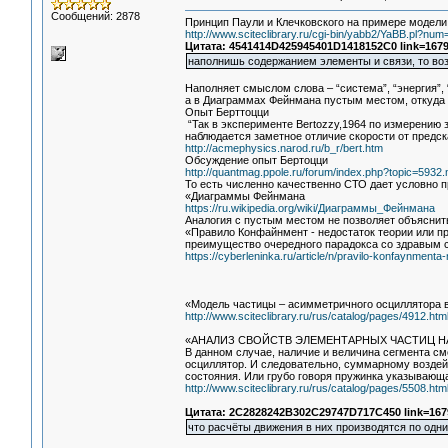
Сообщений: 2878
Принцип Паули и Клечковского на примере модел
http://www.sciteclibrary.ru/cgi-bin/yabb2/YaBB.pl?n
Цитата: 4541414D425945401D1418152C0 link=1679
наполнишь содержанием элементы и связи, то во
Наполняет смыслом слова – “система”, “энергия”, 
а в Диаграммах Фейнмана пустым местом, откуда 
Опыт Берттоцци
“Так в эксперименте Bertozzy,1964 по измерению 
наблюдается заметное отличие скорости от предск
http://acmephysics.narod.ru/b_r/bert.htm
Обсуждение опыт Бертоцци
http://quantmag.ppole.ru/forum/index.php?topic=59
То есть численно качественно СТО дает условно 
«Диаграммы Фейнмана
https://ru.wikipedia.org/wiki/Диаграммы_Фейнмана
Аналогия с пустым местом не позволяет объяснит
«Правило Конфайнмент - недостаток теории или п
преимущество очередного парадокса со здравым
https://cyberleninka.ru/article/n/pravilo-konfaynmenta-n
«Модель частицы – асимметричного осциллятора 
http://www.sciteclibrary.ru/rus/catalog/pages/4912.htm
«АНАЛИЗ СВОЙСТВ ЭЛЕМЕНТАРНЫХ ЧАСТИЦ 
В данном случае, наличие и величина сегмента см
осциллятор. И следовательно, суммарному воздейс
состояния. Или грубо говоря пружинка указывающ
http://www.sciteclibrary.ru/rus/catalog/pages/5508.htm
Цитата: 2C2828242B302C29747D717C450 link=167
что расчёты движения в них производятся по одн