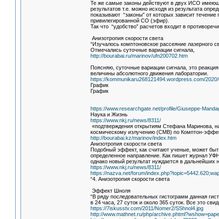
Те же самые законы действуют в двух ИСО имеющи
результатов т.е. можно исходя из результата опре
показывают “законы” от которых зависит течение 
привилегированной СО (эфир).
Так что “удобство” расчетов входит в противоречи
Анизотропия скорости света
“Изучалось комптоновское рассеяние лазерного св
Отмечались суточные вариации сигнала,
http://bourabai.ru/marinov/ufn200702.htm
Поясняю, суточные вариации сигнала, это реакция
величины абсолютного движения лаборатории.
https://kommunikaru268121494.wordpress.com/202
График
График
https://www.researchgate.net/profile/Giuseppe-Manda
Наука и Жизнь
https://www.nkj.ru/news/8311/
«подтверждения открытиям Стефана Маринова, нап
космическому излучению (CMB) по Комптон-эффек
http://bourabai.kz/marinov/index.htm
Анизотропия скорости света
Подобный эффект, как считают ученые, может бы
определенное направление. Как пишет журнал УФН
однако новый результат нуждается в дальнейших 
https://www.nkj.ru/news/8311/
https://nazva.net/forum/index.php?topic=5442.620;wa
“4. Анизотропия скорости света
Эффект Шноля
“В ряду последовательных гистограмм данная гис
в 24 часа, 27 суток и около 365 суток. Все это с
https://7iskusstv.com/2011/Nomer2/SShnol4.jpg
http://www.mathnet.ru/php/archive.phtml?wshow=pape