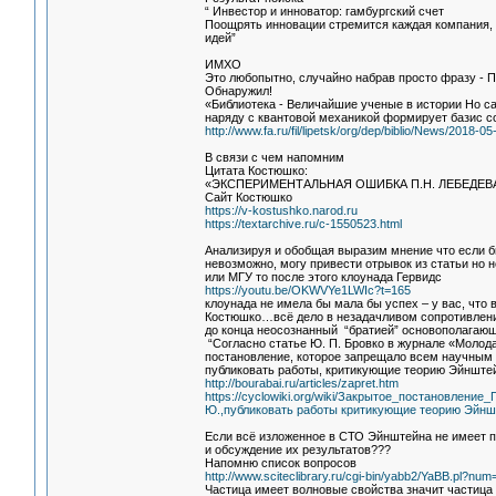
“ Инвестор и инноватор: гамбургский счет
Поощрять инновации стремится каждая компания, 
идей”
ИМХО
Это любопытно, случайно набрав просто фразу - П
Обнаружил!
«Библиотека - Величайшие ученые в истории Но с
наряду с квантовой механикой формирует базис с
http://www.fa.ru/fil/lipetsk/org/dep/biblio/News/2018-0
В связи с чем напомним
Цитата Костюшко:
«ЭКСПЕРИМЕНТАЛЬНАЯ ОШИБКА П.Н. ЛЕБЕДЕ
Сайт Костюшко
https://v-kostushko.narod.ru
https://textarchive.ru/c-1550523.html
Анализируя и обобщая выразим мнение что если б
невозможно, могу привести отрывок из статьи но 
или МГУ то после этого клоунада Гервидс
https://youtu.be/OKWVYe1LWIc?t=165
клоунада не имела бы мала бы успех – у вас, что
Костюшко…всё дело в незадачливом сопротивлени
до конца неосознанный “братией” основополагающи
“Согласно статье Ю. П. Бровко в журнале «Молода
постановление, которое запрещало всем научным
публиковать работы, критикующие теорию Эйнштей
http://bourabai.ru/articles/zapret.htm
https://cyclowiki.org/wiki/Закрытое_постановлен
Ю.,публиковать работы критикующие теорию Эйнш
Если всё изложенное в СТО Эйнштейна не имеет п
и обсуждение их результатов???
Напомню список вопросов
http://www.sciteclibrary.ru/cgi-bin/yabb2/YaBB.pl?n
Частица имеет волновые свойства значит частица