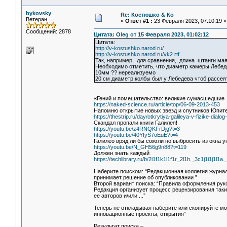
bykovsky
Re: Костюшко & Ко
Ветеран
«
Ответ #1 :
23 Февраля 2023, 07:10:19 »
Сообщений: 2878
Цитата: Oleg от 15 Февраля 2023, 01:02:12
Цитата:
http://v-kostushko.narod.ru/
http://v-kostushko.narod.ru/vk2.rtf
Так, например, для сравнения, длина штанги мая
Необходимо отметить, что диаметр камеры Лебед
10мм ?? нереализуемо
20 см диаметр колбы был у Лебедева чтоб рассея
«Гений и помешательство: великие сумасшедшие
https://naked-science.ru/article/top/06-09-2013-453
Напомню открытие новых звезд и спутников Юпитер
https://thestrip.ru/day/otkrytiya-galileya-v-fizike-d
Скандал пропали книги Галилея!
https://youtu.be/z4RNQKFrDjg?t=3
https://youtu.be/40YfyS7oEuE?t=4
Галилео вряд ли бы сожгли но выбросить из окна
https://youtu.be/N_GH56g9n88?t=119
Должен знать каждый
https://techlibrary.ru/b/2i1f1k1l1f1r_2l1h._3c1j1i1j
Наберите поиском: “Редакционная коллегия журнал
принимает решение об опубликовании ”
Второй вариант поиска: “Правила оформления руко
Редакция организует процесс рецензирования таки
ее авторов и/или ...”
Теперь не откладывая наберите или скопируйте мой
инновационные проекты, открытия”
Результат поиска –