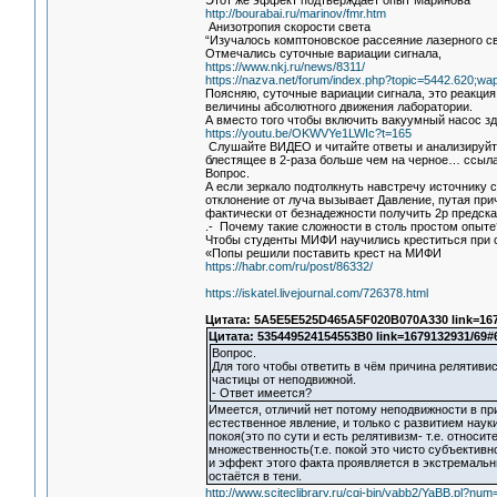
Этот же эффект подтверждает опыт Маринова
http://bourabai.ru/marinov/fmr.htm
Анизотропия скорости света
“Изучалось комптоновское рассеяние лазерного св
Отмечались суточные вариации сигнала,
https://www.nkj.ru/news/8311/
https://nazva.net/forum/index.php?topic=5442.620;wa
Поясняю, суточные вариации сигнала, это реакция
величины абсолютного движения лаборатории.
А вместо того чтобы включить вакуумный насос зд
https://youtu.be/OKWVYe1LWIc?t=165
Слушайте ВИДЕО и читайте ответы и анализируйт
блестящее в 2-раза больше чем на черное… ссыла
Вопрос.
А если зеркало подтолкнуть навстречу источнику с
отклонение от луча вызывает Давление, путая при
фактически от безнадежности получить 2р предс
.- Почему такие сложности в столь простом опыте
Чтобы студенты МИФИ научились креститься при 
«Попы решили поставить крест на МИФИ
https://habr.com/ru/post/86332/
https://iskatel.livejournal.com/726378.html
Цитата: 5A5E5E525D465A5F020B070A330 link=167
Цитата: 535449524154553B0 link=1679132931/69#
Вопрос.
Для того чтобы ответить в чём причина релятиви
частицы от неподвижной.
- Ответ имеется?
Имеется, отличий нет потому неподвижности в пр
естественное явление, и только с развитием нау
покоя(это по сути и есть релятивизм- т.е. относи
множественность(т.е. покой это чисто субъективн
и эффект этого факта проявляется в экстремальн
остаётся в тени.
http://www.sciteclibrary.ru/cgi-bin/yabb2/YaBB.pl?n