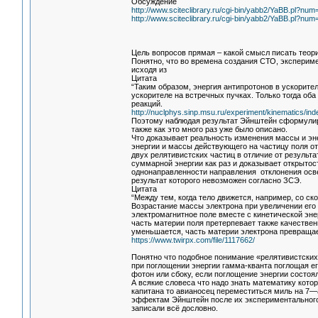
Обсуждение
http://www.sciteclibrary.ru/cgi-bin/yabb2/YaBB.pl?n
http://www.sciteclibrary.ru/cgi-bin/yabb2/YaBB.pl?n
Цель вопросов прямая – какой смысл писать тео
Понятно, что во времена создания СТО, эксперим
исходя из
Цитата
“Таким образом, энергия антипротонов в ускорит
ускорителе на встречных пучках. Только тогда об
реакций.
http://nuclphys.sinp.msu.ru/experiment/kinematics/in
Поэтому наблюдая результат Эйнштейн сформулир
также как это много раз уже было описано.
Что доказывает реальность изменения массы и эне
энергии и массы действующего на частицу поля от
двух релятивистских частиц в отличие от результ
суммарной энергии как раз и доказывает открытос
однонаправленности направления отклонения осв
результат которого невозможен согласно ЗСЭ.
Цитата
“Между тем, когда тело движется, например, со ск
Возрастание массы электрона при увеличении его 
электромагнитное поле вместе с кинетической эне
часть материи поля претерпевает также качествен
уменьшается, часть материи электрона превращаетс
https://www.twirpx.com/file/1117662/
Понятно что подобное понимание «релятивистски
при поглощении энергии гамма-кванта поглощая е
фотон или сбоку, если поглощение энергии состоя
А всякие словеса что надо знать математику кото
капитана то авианосец переместиться миль на 7—а
эффектам Эйнштейн после их экспериментального
записали всё дословно.