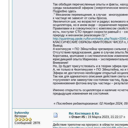
Так обобщая перечисленные опыты и факты, наход
среды называемой эфиром (энергетическое многоо
Подробно здесь
.” Механизм перемещения, в случае многоуровнево
к частице не зависит от силы броска.
Увеличится шаг, но возрастет и радиус волнового
осциллятора, но в ином виде – ограничения перем
Правилами и в совокупности с комплексом свойс
есть, постулат СТО предел скорости равный с - с
природу и механизм реализации /1/.”
http://quantmag.ppole.ru/forum/index.php?topic=20
КЛАССИЧЕСКИЕ ОБРАЗЫ КВАНТОВЫХ ЧИСЕЛ n, l,
Вывод
4-континуум + ПО Эйнштейна чрезмерно сильное 
Отсутствию предсказания, даже в случае опыта Л
Коротаева, молчание о систематическом изменен
юрисдикцией опыта Маринова – экспериментально
Внимание!
Но, 2р будет присутствовать и в теории эфира пр
А, не только в 4континууме + ПО Эйнштейна, но 
Эфира не достаточно необходим открытый осцилля
Так как для адекватного описания действия света 
«чугунном» или замкнутом состоянии частиц, будь
проникновения фотона внутрь частицы – результат
Именно открытость осциллятора и наличие «счетч
предыдущие изменения ее состояния.
«
Последнее редактирование: 02 Ноября 2024, 09
bykovsky
Re: Костюшко & Ко
Ветеран
«
Ответ #5 :
19 Марта 2023, 21:22:17 »
Сообщений: 2878
Действие трепотни на прогресс в области экспери