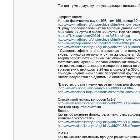
Так вот туже самую суточную вариацию сигнала о
Эффект Шноля
Успехи физических наук, 1998, том 168, номер 10,
http://www.mathnet.ru/php/archive.phtml?wshow=pape
“В ряду последовательных гистограмм данная гис
в 24 часа, 27 суток и около 365 суток. Все это с
https://7iskusstv.com/2011/Nomer2/SShnol4.jpg
http://www.mathnet.ru/php/archive.phtml?wshow=pape
http://www.ptep-online.com/books/shnoll2009ru.pdf
http://www.sciteclibrary.ru/cgi-bin/yabb2/YaBB.pl?boar
“ Сущность эффекта Шноля заключается в следующ
вновь, то никогда не получится тот же результат.
теория вероятностей (сейчас это обширнейший раз
математиков Гаусса и Лапласа именно как теория 
что возникающая разница в измерениях носит не 
во времени с периодом в 24 часа, около 27 и 36
природы и удалением самих лабораторий друг от 
Шноля получается со сдвигом на соответствующе
“В местах с различными часовыми поясами форма
http://www.x-libri.ru/elib/kamyn002/00000004.htm
http://www.delphis.ru/journal/article/kosmofizicheski
Список проблемных вопросов №1-7
http://www.sciteclibrary.ru/cgi-bin/yabb2/YaBB.pl?n
Частица открытая система
Вопрос.
Как вы объясняете физику релятивистских эффект
мишени в ускорителе?
http://www.sciteclibrary.ru/cgi-bin/yabb2/YaBB.pl?n
http://www.sciteclibrary.ru/cgi-bin/yabb2/YaBB.pl?n
ИМХО
Как вы можете объяснить процесс рождения новых