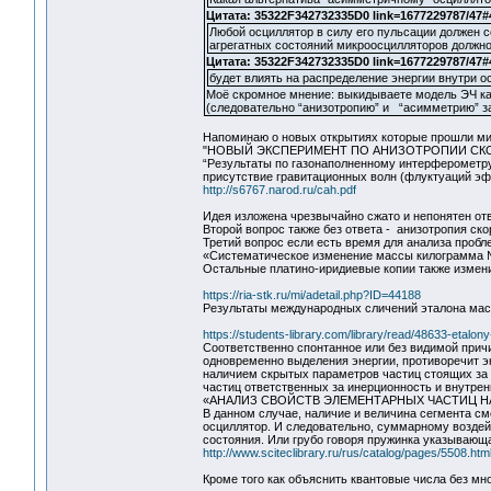
Цитата: 35322F342732335D0 link=1677229787/47#
Любой осциллятор в силу его пульсации должен 
агрегатных состояний микроосцилляторов должно
Цитата: 35322F342732335D0 link=1677229787/47#
будет влиять на распределение энергии внутри о
Моё скромное мнение: выкидываете модель ЭЧ ка
(следовательно “анизотропию” и “асимметрию” за
Напоминаю о новых открытиях которые прошли ми
"НОВЫЙ ЭКСПЕРИМЕНТ ПО АНИЗОТРОПИИ СК
“Результаты по газонаполненному интерферометр
присутствие гравитационных волн (флуктуаций эфи
http://s6767.narod.ru/cah.pdf
Идея изложена чрезвычайно сжато и непонятен отв
Второй вопрос также без ответа - анизотропия ско
Третий вопрос если есть время для анализа пробл
«Систематическое изменение массы килограмма № 12
Остальные платино-иридиевые копии также измени
https://ria-stk.ru/mi/adetail.php?ID=44188
Результаты международных сличений эталона ма
https://students-library.com/library/read/48633-etalony-
Соответственно спонтанное или без видимой прич
одновременно выделения энергии, противоречит э
наличием скрытых параметров частиц стоящих за 
частиц ответственных за инерционность и внутре
«АНАЛИЗ СВОЙСТВ ЭЛЕМЕНТАРНЫХ ЧАСТИЦ 
В данном случае, наличие и величина сегмента см
осциллятор. И следовательно, суммарному воздейс
состояния. Или грубо говоря пружинка указывающ
http://www.sciteclibrary.ru/rus/catalog/pages/5508.htm
Кроме того как объяснить квантовые числа без мн