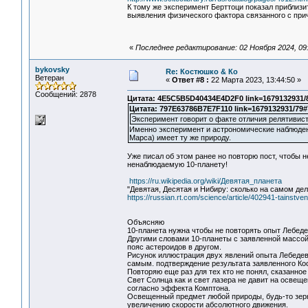
К тому же эксперимент Берттоци показал приблиз
выявления физического фактора связанного с при
«
Последнее редактирование: 02 Ноября 2024, 09
bykovsky
Re: Костюшко & Ко
Ветеран
«
Ответ #8 :
22 Марта 2023, 13:44:50 »
Сообщений: 2878
Цитата: 4E5C5B5D40434E4D2F0 link=1679132931/
Цитата: 797E63786B7E7F110 link=1679132931/79#
Эксперимент говорит о факте отличия релятивис
Именно эксперимент и астрономические наблюден
Марса) имеет ту же природу.
Уже писал об этом ранее но повторю пост, чтобы 
ненаблюдаемую 10-планету!
https://ru.wikipedia.org/wiki/Девятая_планета
"Девятая, Десятая и Нибиру: сколько на самом де
https://russian.rt.com/science/article/402941-tainstv
Объясняю
10-планета нужна чтобы не повторять опыт Лебеде
Другими словами 10-планеты с заявленной массой
пояс астероидов в другом.
Рисунок иллюстрация двух явлений опыта Лебедева
самым. подтверждение результата заявленного Ко
Повторяю еще раз для тех кто не понял, сказанное
Свет Солнца как и свет лазера не давит на освеще
согласно эффекта Комптона.
Освещенный предмет любой природы, будь-то зерка
увеличению скорости абсолютного движения.