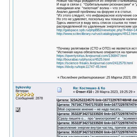
Новые частицы рождаются из энергии сталкивающи
И еще в связи с “Орбитальными резонансами” и “
невидимая или “пилотная” волна – что это?
Анализ данной проблемы на форуме и в статье.
“Из этого следует, что инфракрасное излучение с
Но это не удивляет, поскольку мы показали нали
Здесь имеется в виду весь список ссылок по теме
распределенной по удаленным энергетическим уро
http://galspace.spb.ru/phpBB2/viewtopic.php?f=8
http://www.sciteclibrary.ru/rus/catalog/pages/4912.htm
"Почему релятивизм (СТО и ОТО) не является ист
“Истинная наука обязательно опирается на причин
https://qwertysirius.livejournal.com/136847.html
http://bourabai.ru/physics/4525.html
https://science-freaks.livejournal.com/2412579.html
https://dxdy.ru/topic11747-45.html
«
Последнее редактирование: 25 Марта 2023, 09:
bykovsky
Re: Костюшко & Ко
Ветеран
«
Ответ #10 :
28 Марта 2023, 19:25:29 »
Сообщений: 2878
Цитата: 323A252224570 link=1677229787/48#48 da
Цитата: 76716C776471701E0 link=1677229787/47#
Моё скромное мнение – не надо писать...
Цитата: 35322F342732335D0 link=1677229787/47#
Сразу пишите о... про “анизотропию” и “асимме
Цитата: 35322F342732335D0 link=1677229787/47#
накопление энергии внутри частиц, причем асим
Цитата: 35322F342732335D0 link=1677229787/47#
Какая альтернатива “асимметричному” осциллят