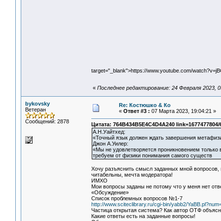
target="_blank">https://www.youtube.com/watch?v=
«
Последнее редактирование: 24 Февраля 2023, 0
bykovsky
Re: Костюшко & Ко
Ветеран
«
Ответ #3 :
07 Марта 2023, 19:04:21 »
Сообщений: 2878
Цитата: 764B434B5E4C4D4A240 link=1677477804/
А.Н.Уайтхед:
«Точный язык должен ждать завершения метафизи
Джон А.Уилер:
«Мы не удовлетворяется проникновением только в
требуем от физики понимания самого существ
Хочу разъяснить смысл заданных мной вопросов, 
читабельны, мечта модератора!
ИМХО
Мои вопросы заданы не потому что у меня нет отв
«Обсуждение»
Список проблемных вопросов №1-7
http://www.sciteclibrary.ru/cgi-bin/yabb2/YaBB.pl?n
Частица открытая система? Как автор ОТФ объясн
Какие ответы есть на заданные вопросы!