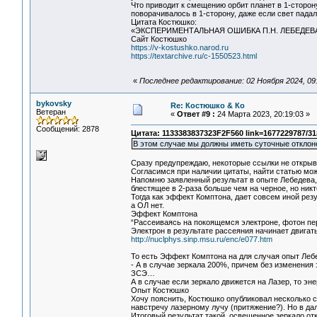
Что приводит к смещению орбит планет в 1-сторон
поворачивалось в 1-сторону, даже если свет падал
Цитата Костюшко:
«ЭКСПЕРИМЕНТАЛЬНАЯ ОШИБКА П.Н. ЛЕБЕДЕ
Сайт Костюшко
https://v-kostushko.narod.ru
https://textarchive.ru/c-1550523.html
«
Последнее редактирование: 02 Ноября 2024, 09
bykovsky
Re: Костюшко & Ко
Ветеран
«
Ответ #9 :
24 Марта 2023, 20:19:03 »
Сообщений: 2878
Цитата: 1133383837323F2F560 link=1677229787/3
В этом случае мы должны иметь суточные отклон
Сразу предупреждаю, некоторые ссылки не открыв
Согласимся при наличии цитаты, найти статью мо
Напомню заявленный результат в опыте Лебедева, 
блестящее в 2-раза больше чем на черное, но ник
Тогда как эффект Комптона, дает совсем иной резу
а ОЛ нет.
Эффект Комптона
“Рассеиваясь на покоящемся электроне, фотон пер
Электрон в результате рассеяния начинает двигать
http://nuclphys.sinp.msu.ru/enc/e077.htm
То есть Эффект Комптона на для случая опыт Леб
- А в случае зеркала 200%, причем без изменения
ЗСЭ…
А в случае если зеркало движется на Лазер, то э
Опыт Костюшко
Хочу пояснить, Костюшко опубликовал несколько ст
навстречу лазерному лучу (притяжение?). Но в 
Итоговый результат такой, освещенное зеркало отк