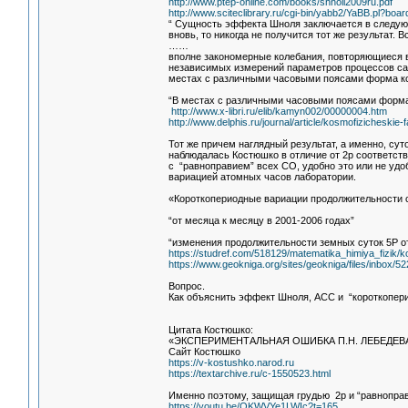
http://www.ptep-online.com/books/shnoll2009ru.pdf
http://www.sciteclibrary.ru/cgi-bin/yabb2/YaBB.pl?boar
“ Сущность эффекта Шноля заключается в следующ
вновь, то никогда не получится тот же результат. 
……
вполне закономерные колебания, повторяющиеся во
независимых измерений параметров процессов сам
местах с различными часовыми поясами форма ко
“В местах с различными часовыми поясами форма
http://www.x-libri.ru/elib/kamyn002/00000004.htm
http://www.delphis.ru/journal/article/kosmofizicheski
Тот же причем наглядный результат, а именно, сут
наблюдалась Костюшко в отличие от 2р соответст
с “равноправием” всех СО, удобно это или не удо
вариацией атомных часов лаборатории.
«Короткопериодные вариации продолжительности 
“от месяца к месяцу в 2001-2006 годах”
“изменения продолжительности земных суток 5Р от
https://studref.com/518129/matematika_himiya_fizik/ko
https://www.geokniga.org/sites/geokniga/files/inbox/52
Вопрос.
Как объяснить эффект Шноля, АСС и “короткопер
Цитата Костюшко:
«ЭКСПЕРИМЕНТАЛЬНАЯ ОШИБКА П.Н. ЛЕБЕДЕ
Сайт Костюшко
https://v-kostushko.narod.ru
https://textarchive.ru/c-1550523.html
Именно поэтому, защищая грудью 2р и “равноправ
https://youtu.be/OKWVYe1LWIc?t=165