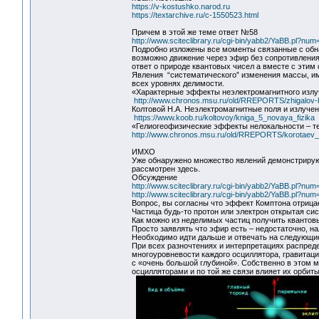
https://v-kostushko.narod.ru
https://textarchive.ru/c-1550523.html
Причем в этой же теме ответ №58
http://www.sciteclibrary.ru/cgi-bin/yabb2/YaBB.pl?n
Подробно изложены все моменты связанные с обна
возможно движение через эфир без сопротивления,
ответ о природе квантовых чисел а вместе с эти
Явления “систематического” изменения массы, и
всех уровнях делимости.
«Характерные эффекты неэлектромагнитного излу
http://www.chronos.msu.ru/old/RREPORTS/zhigalov-ha
Колтовой Н.А. Неэлектромагнитные поля и излуче
https://www.koob.ru/koltovoy/kniga_5_novaya_fizika
«Гелиогеофизические эффекты нелокальности – т
http://www.chronos.msu.ru/old/RREPORTS/korotaev_e
ИМХО
Уже обнаружено множество явлений демонстрирующ
рассмотрен здесь.
Обсуждение
http://www.sciteclibrary.ru/cgi-bin/yabb2/YaBB.pl?n
http://www.sciteclibrary.ru/cgi-bin/yabb2/YaBB.pl?n
Вопрос, вы согласны что эффект Комптона отрица
Частица будь-то протон или электрон открытая си
Как можно из неделимых частиц получить квантовы
Просто заявлять что эфир есть – недостаточно, 
Необходимо идти дальше и отвечать на следующие
При всех разночтениях и интерпретациях распреде
многоуровневости каждого осциллятора, гравитац
с «очень большой глубиной». Собственно в этом м
осцилляторами и по той же связи влияет их орбиты