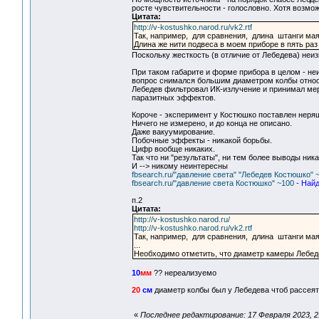
росте чувствительности - голословно. Хотя возмож
Цитата:
http://v-kostushko.narod.ru/vk2.rtf
Так, например, для сравнения, длина штанги ма
Длина же нити подвеса в моем приборе в пять раз
Поскольку жесткость (в отличие от Лебедева) неиз
При таком габарите и форме прибора в целом - неи
вопрос снимался большим диаметром колбы относ
Лебедев фильтровал ИК-излучение и принимал меры
паразитных эффектов.
Короче - эксперимент у Костюшко поставлен неря
Ничего не измерено, и до конца не описано.
Даже вакуумирование.
Побочные эффекты - никакой борьбы.
Цифр вообще никаких.
Так что ни "результаты", ни тем более выводы ник
И --> никому неинтересны
fbsearch.ru/"давление света" "Лебедев Костюшко" 
fbsearch.ru/"давление света Костюшко" ~100
- Най
п.2
Цитата:
http://v-kostushko.narod.ru/
http://v-kostushko.narod.ru/vk2.rtf
Так, например, для сравнения, длина штанги ма
...
Необходимо отметить, что диаметр камеры Лебед
10
мм
?? нереализуемо
20
см
диаметр колбы был у Лебедева чтоб рассеят
«
Последнее редактирование: 17 Февраля 2023, 2