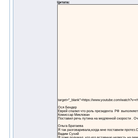
Цитата:
target="_blank">https://www.youtube.com/watch?v=
Ося Бендер
Еврей спалил что роль президента РФ выполняет
Комиссар Миклован
Поставил речь путина на медленной скорости . 
Ольга Братаева
Я так разговаривала,когда мне поставили протез.
Вадим Сухий
Я тоже подумал, что его вставную челюсть на рем