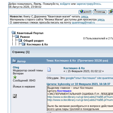
Добро пожаловать,
Гость
. Пожалуйста,
войдите
или
зарегистрируйтесь
.
06 Августа 2026, 23:58:02
Новости:
Книгу С.Доронина "Квантовая магия" читать
здесь
Материалы старого сайта "Физика Магии" доступны для просмотра
здесь
О замеченных глюках просьба писать на почту
quantmag@mail.ru
Квантовый Портал
Разное
0 Пользователей и 2 Го
Общий раздел
Костюшко & Ко
Страниц:
[
1
]
Тема: Костюшко & Ко (Прочитано 33130 раз)
Автор
Oleg
Костюшко & Ко
Модератор своей темы
«
:
15 Февраля 2023, 01:02:12 »
Ветеран
Обсудим. Это
google/"опыт Костюшко" site:quantmag
Сообщений: 8943
Цитата: bykovsky от 10 Февраля 2023, 16:18:37
Йожык в нирване
Выделим главное – опыт Костюшко
Цитата
Костюшко
:
«ЭКСПЕРИМЕНТАЛЬНАЯ ОШИБКА П.Н. ЛЕБЕДЕ
http://www.sciteclibrary.ru/cgi-bin/yabb2/YaBB.pl?
http://www.sciteclibrary.ru/cgi-bin/yabb2/YaBB.pl?
..
было бы желание разобраться в вопросе действия
всего цена пары троллей в понедельник
--->