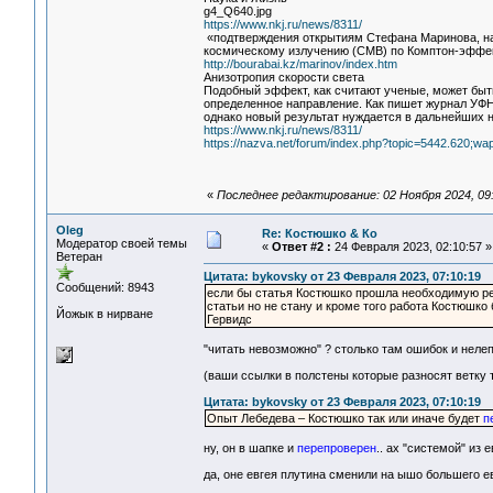
g4_Q640.jpg
https://www.nkj.ru/news/8311/
«подтверждения открытиям Стефана Маринова, нап
космическому излучению (CMB) по Комптон-эффек
http://bourabai.kz/marinov/index.htm
Анизотропия скорости света
Подобный эффект, как считают ученые, может бы
определенное направление. Как пишет журнал УФН
однако новый результат нуждается в дальнейших 
https://www.nkj.ru/news/8311/
https://nazva.net/forum/index.php?topic=5442.620;wa
«
Последнее редактирование: 02 Ноября 2024, 09
Oleg
Re: Костюшко & Ко
Модератор своей темы
«
Ответ #2 :
24 Февраля 2023, 02:10:57 »
Ветеран
Цитата: bykovsky от 23 Февраля 2023, 07:10:19
Сообщений: 8943
если бы статья Костюшко прошла необходимую ред
статьи но не стану и кроме того работа Костюшк
Йожык в нирване
Гервидс
"читать невозможно" ? столько там ошибок и неле
(ваши ссылки в полстены которые разносят ветку т
Цитата: bykovsky от 23 Февраля 2023, 07:10:19
Опыт Лебедева – Костюшко так или иначе будет
п
ну, он в шапке и
перепроверен
.. ах "системой" из е
да, оне евгея плутина сменили на ышо большего евг