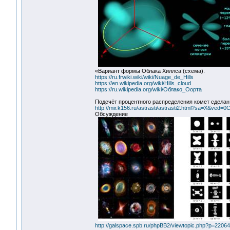
«Вариант формы Облака Хиллса (схема).
https://ru.frwiki.wiki/wiki/Nuage_de_Hills
https://en.wikipedia.org/wiki/Hills_cloud
https://ru.wikipedia.org/wiki/Облако_Оорта
Подсчёт процентного распределения комет сделан
http://mir.k156.ru/astrasti/astrasti2.html?sa=
Обсуждение
http://galspace.spb.ru/phpBB2/viewtopic.php?p=220