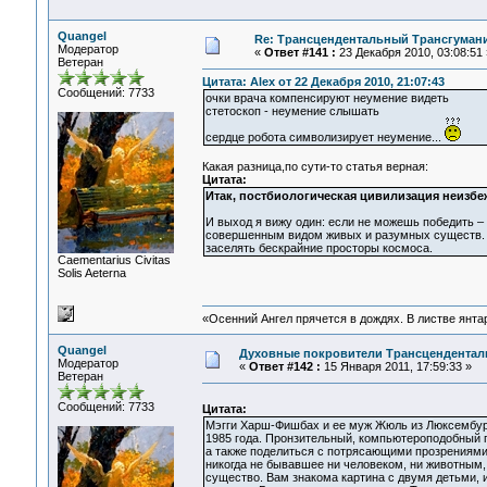
Quangel
Re: Трансцендентальный Трансгумани
Модератор
«
Ответ #141 :
23 Декабря 2010, 03:08:51 
Ветеран
Цитата: Alex от 22 Декабря 2010, 21:07:43
Сообщений: 7733
очки врача компенсируют неумение видеть
стетоскоп - неумение слышать
сердце робота символизирует неумение...
Какая разница,по сути-то статья верная:
Цитата:
Итак, постбиологическая цивилизация неизб
И выход я вижу один: если не можешь победить – 
совершенным видом живых и разумных существ. «П
заселять бескрайние просторы космоса.
Сaementarius Civitas
Solis Aeterna
«Осенний Ангел прячется в дождях. В листве янтарн
Quangel
Духовные покровители Трансцендентал
Модератор
«
Ответ #142 :
15 Января 2011, 17:59:33 »
Ветеран
Сообщений: 7733
Цитата:
Мэгги Харш-Фишбах и ее муж Жюль из Люксембург
1985 года. Пронзительный, компьютероподобный г
а также поделиться с потрясающими прозрениями.
никогда не бывавшее ни человеком, ни животным, 
существо. Вам знакома картина с двумя детьми, и