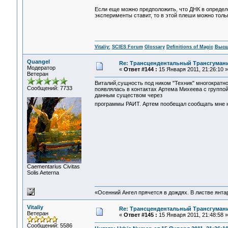
Если еще можно предположить, что ДНК в определе
эксперименты ставит, то в этой плеши можно тол
Vitaliy:
SCIES Forum
Glossary
Definitions of Magic
Высш
Quangel
Re: Трансцендентальный Трансгумани
Модератор
«
Ответ #144 :
15 Января 2011, 21:26:10 »
Ветеран
Виталий,сущность под ником "Техник" многократно 
Сообщений: 7733
появлялась в контактах Артема Михеева с группой 
данным существом через
программы РАИТ. Артем пообещал сообщать мне но
Сaementarius Civitas
Solis Aeterna
«Осенний Ангел прячется в дождях. В листве янтарн
Vitaliy
Re: Трансцендентальный Трансгумани
Ветеран
«
Ответ #145 :
15 Января 2011, 21:48:58 »
Сообщений: 5586