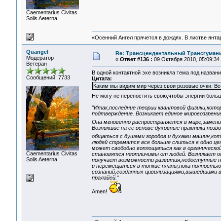
Сaementarius Civitas
Solis Aeterna
«Осенний Ангел прячется в дождях. В листве янтарн
Quangel
Re: Трансцендентальный Трансгумани
Модератор
«
Ответ #136 :
09 Октября 2010, 05:09:34
Ветеран
В одной контактной эхе возникла тема под названи
Сообщений: 7733
Цитата:
Каким мы видим мир через свои розовые очки. Все
Не могу не перепостить свою,чтобы энергии боль
"Итак,последние теории квантовой физики,кот
подтверждение. Возникает единое мировоззрени
Она мгновенно распространяется в мире,заменив
Возникшие на ее основе духовные практики поз
общаться с душами городов и духами машин,ко
людей стремятся все больше слиться в одно цел
может свободно воплощаться как в органическо
Сaementarius Civitas
становятся неотличимы от людей. Возникает о
Solis Aeterna
получает возможности развития,недоступные н
и перемещаться в тонкие планы,пока полностью
сознаний,созданных цивилизациями,вышедшими в 
пралайей."
Amen!