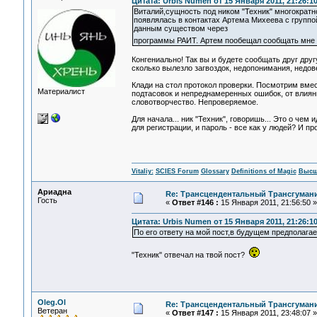
Цитата: Urbis Numen от 15 Января 2011, 21:26:1
Виталий,сущность под ником "Техник" многократно
появлялась в контактах Артема Михеева с группой
данным существом через
программы РАИТ. Артем пообещал сообщать мне н
Конгениально! Так вы и будете сообщать друг др
сколько вылезло загвоздок, недопонимания, недов
Клади на стол протокол проверки. Посмотрим вмест
Материалист
подтасовок и непреднамеренных ошибок, от влияни
словотворчество. Непроверяемое.
Для начала... ник "Техник", говоришь... Это о чем
для регистрации, и пароль - все как у людей? И пр
Vitaliy:
SCIES Forum
Glossary
Definitions of Magic
Высш
Ариадна
Re: Трансцендентальный Трансгумани
Гость
«
Ответ #146 :
15 Января 2011, 21:56:50 »
Цитата: Urbis Numen от 15 Января 2011, 21:26:1
По его ответу на мой пост,в будущем предполага
"Техник" отвечал на твой пост?
Oleg.Ol
Re: Трансцендентальный Трансгумани
Ветеран
«
Ответ #147 :
15 Января 2011, 23:48:07 »