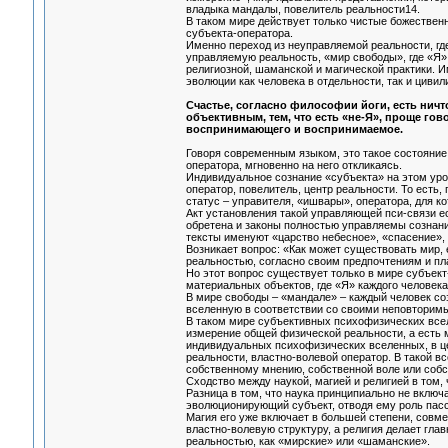
владыка мандалы, повелитель реальности14.
В таком мире действует только чистые божественн
субъекта-оператора.
Именно переход из неуправляемой реальности, г
управляемую реальность, «мир свободы», где «Я»
религиозной, шаманской и магической практики. 
эволюции как человека в отдельности, так и цивил
Счастье, согласно философии йоги, есть ничт
объективным, тем, что есть «не-Я», проще гов
воспринимающего и воспринимаемое.
Говоря современным языком, это такое состояние
оператора, мгновенно на него откликаясь.
Индивидуальное сознание «субъекта» на этом уро
оператор, повелитель, центр реальности. То есть
статус – управителя, «ишвары», оператора, для к
Акт установления такой управляющей пси-связи ес
обретена и законы полностью управляемы сознан
тексты именуют «царство небесное», «спасение», а
Возникает вопрос: «Как может существовать мир,
реальностью, согласно своим предпочтениям и п
Но этот вопрос существует только в мире субъек
материальных объектов, где «Я» каждого человека 
В мире свободы – «мандале» – каждый человек с
вселенную в соответствии со своими неповторим
В таком мире субъективных психофизических всел
измерение общей физической реальности, а есть
индивидуальных психофизических вселенных, в цен
реальности, властно-волевой оператор. В такой в
собственному мнению, собственной воле или собств
Сходство между наукой, магией и религией в том,
Разница в том, что наука принципиально не включа
эволюционирующий субъект, отводя ему роль пасси
Магия его уже включает в большей степени, совм
властно-волевую структуру, а религия делает гл
реальностью, как «мирские» или «шаманские».