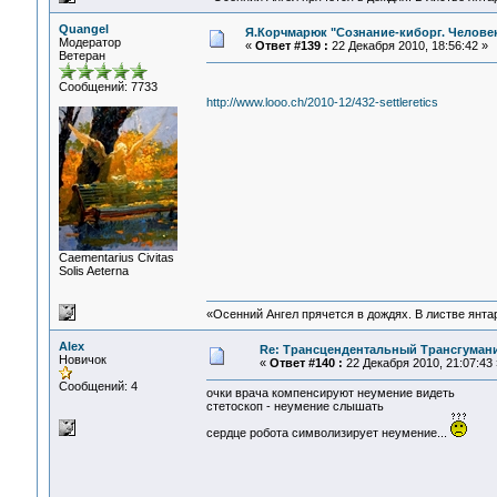
Quangel
Я.Корчмарюк "Сознание-киборг. Челове
Модератор
«
Ответ #139 :
22 Декабря 2010, 18:56:42 »
Ветеран
Сообщений: 7733
http://www.looo.ch/2010-12/432-settleretics
Сaementarius Civitas
Solis Aeterna
«Осенний Ангел прячется в дождях. В листве янтарн
Alex
Re: Трансцендентальный Трансгумани
Новичок
«
Ответ #140 :
22 Декабря 2010, 21:07:43 
Сообщений: 4
очки врача компенсируют неумение видеть
стетоскоп - неумение слышать
сердце робота символизирует неумение...