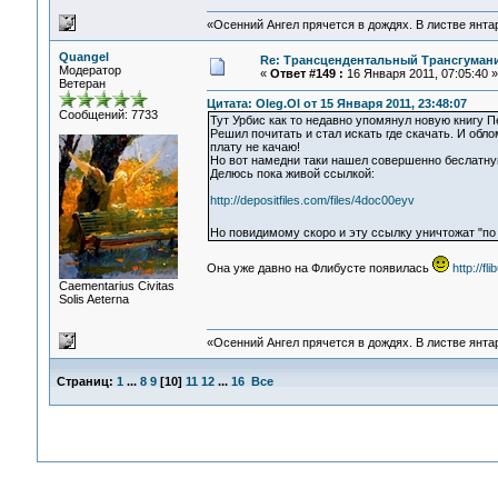
«Осенний Ангел прячется в дождях. В листве янтарн
Quangel
Re: Трансцендентальный Трансгумани
Модератор
«
Ответ #149 :
16 Января 2011, 07:05:40 »
Ветеран
Цитата: Oleg.Ol от 15 Января 2011, 23:48:07
Сообщений: 7733
Тут Урбис как то недавно упомянул новую книгу 
Решил почитать и стал искать где скачать. И облом
плату не качаю!
Но вот намедни таки нашел совершенно беслатну
Делюсь пока живой сcылкой:
http://depositfiles.com/files/4doc00eyv
Но повидимому скоро и эту ссылку уничтожат "по
Она уже давно на Флибусте появилась
http://fl
Сaementarius Civitas
Solis Aeterna
«Осенний Ангел прячется в дождях. В листве янтарн
Страниц:
1
...
8
9
[
10
]
11
12
...
16
Все