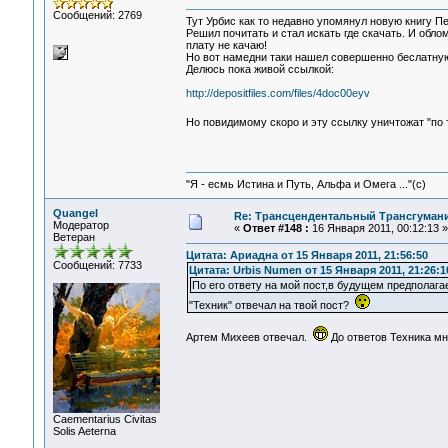
Сообщений: 2769
Тут Урбис как то недавно упомянул новую книгу П
Решил почитать и стал искать где скачать. И облом
плату не качаю!
Но вот намедни таки нашел совершенно беслатную
Делюсь пока живой сcылкой:
http://depositfiles.com/files/4doc00eyv
Но повидимому скоро и эту ссылку уничтожат "по
"Я - есмь Истина и Путь, Альфа и Омега ..."(с)
Quangel
Re: Трансцендентальный Трансгумани
Модератор
«
Ответ #148 :
16 Января 2011, 00:12:13 »
Ветеран
Цитата: Ариадна от 15 Января 2011, 21:56:50
Сообщений: 7733
Цитата: Urbis Numen от 15 Января 2011, 21:26:1
По его ответу на мой пост,в будущем предполаг
"Техник" отвечал на твой пост?
Артем Михеев отвечал.
До ответов Техника мне
Сaementarius Civitas
Solis Aeterna