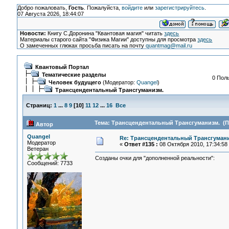
Добро пожаловать,
Гость
. Пожалуйста,
войдите
или
зарегистрируйтесь
.
07 Августа 2026, 18:44:07
Новости:
Книгу С.Доронина "Квантовая магия" читать
здесь
Материалы старого сайта "Физика Магии" доступны для просмотра
здесь
О замеченных глюках просьба писать на почту
quantmag@mail.ru
Квантовый Портал
Тематические разделы
0 Поль
Человек будущего
(Модератор:
Quangel
)
Трансцендентальный Трансгуманизм.
Страниц:
1
...
8
9
[
10
]
11
12
...
16
Все
Тема: Трансцендентальный Трансгуманизм. (Пр
Автор
Quangel
Re: Трансцендентальный Трансгумани
Модератор
«
Ответ #135 :
08 Октября 2010, 17:34:58
Ветеран
Созданы очки для "дополненной реальности":
Сообщений: 7733