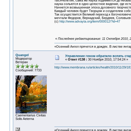
тысячелетия, сама же наука поднимется до небыва
наука сольются в одно целостное видение, где ест
Начнется возвышенная эпоха духовного творчества
Каждый человек будет Творцом и создателем собст
Так осуществится Великий переход к богочеловечес
мечтали Федоров, Вернадский, Бердяев, Соловьев,
(с)
http://www.advayta.org/item/000012/?id=47
«
Последнее редактирование: 11 Октября 2010, 2
«Осенний Ангел прячется в дождях. В листве янтарн
Quangel
Управление геном обратило вспять ста
Модератор
«
Ответ #138 :
30 Ноября 2010, 17:54:24 »
Ветеран
http://www.membrana.ru/articles/health/2010/11/29/18
Сообщений: 7733
Сaementarius Civitas
Solis Aeterna
«Осенний Ангел прячется в дождях. В листве янтарн