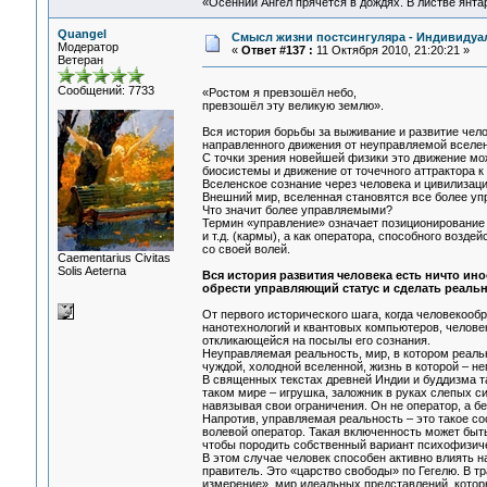
«Осенний Ангел прячется в дождях. В листве янтарн
Quangel
Смысл жизни постсингуляра - Индивидуа
Модератор
«
Ответ #137 :
11 Октября 2010, 21:20:21 »
Ветеран
Сообщений: 7733
«Ростом я превзошёл небо,
превзошёл эту великую землю».
Вся история борьбы за выживание и развитие челов
направленного движения от неуправляемой вселен
С точки зрения новейшей физики это движение мо
биосистемы и движение от точечного аттрактора к 
Вселенское сознание через человека и цивилизаци
Внешний мир, вселенная становятся все более уп
Что значит более управляемыми?
Термин «управление» означает позиционирование ч
и т.д. (кармы), а как оператора, способного возде
со своей волей.
Сaementarius Civitas
Solis Aeterna
Вся история развития человека есть ничто ин
обрести управляющий статус и сделать реаль
От первого исторического шага, когда человекообр
нанотехнологий и квантовых компьютеров, человек
откликающейся на посылы его сознания.
Неуправляемая реальность, мир, в котором реальн
чуждой, холодной вселенной, жизнь в которой – н
В священных текстах древней Индии и буддизма т
таком мире – игрушка, заложник в руках слепых си
навязывая свои ограничения. Он не оператор, а б
Напротив, управляемая реальность – это такое со
волевой оператор. Такая включенность может быть
чтобы породить собственный вариант психофизиче
В этом случае человек способен активно влиять на
правитель. Это «царство свободы» по Гегелю. В т
измерение», мир идеальных представлений, котор