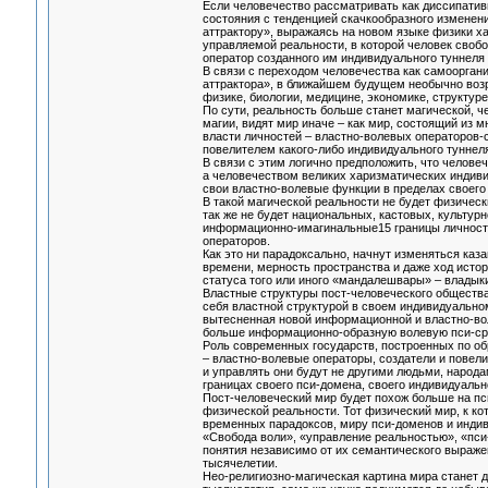
Если человечество рассматривать как диссипатив
состояния с тенденцией скачкообразного изменени
аттрактору», выражаясь на новом языке физики ха
управляемой реальности, в которой человек свобо
оператор созданного им индивидуального туннеля
В связи с переходом человечества как самоорга
аттрактора», в ближайшем будущем необычно возра
физике, биологии, медицине, экономике, структуре 
По сути, реальность больше станет магической, ч
магии, видят мир иначе – как мир, состоящий из
власти личностей – властно-волевых операторов-
повелителем какого-либо индивидуального туннеля
В связи с этим логично предположить, что человеч
а человечеством великих харизматических индиви
свои властно-волевые функции в пределах своего
В такой магической реальности не будет физичес
так же не будет национальных, кастовых, культур
информационно-имагинальные15 границы личностн
операторов.
Как это ни парадоксально, начнут изменяться ка
времени, мерность пространства и даже ход истор
статуса того или иного «мандалешвары» – владык
Властные структуры пост-человеческого общества
себя властной структурой в своем индивидуальном
вытесненная новой информационной и властно-вол
больше информационно-образную волевую пси-ср
Роль современных государств, построенных по об
– властно-волевые операторы, создатели и повел
и управлять они будут не другими людьми, народа
границах своего пси-домена, своего индивидуальн
Пост-человеческий мир будет похож больше на пс
физической реальности. Тот физический мир, к ко
временных парадоксов, миру пси-доменов и инди
«Свобода воли», «управление реальностью», «пси
понятия независимо от их семантического выраже
тысячелетии.
Нео-религиозно-магическая картина мира станет 