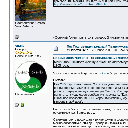
крыльев. Вы можете называть меня Техником, так 
http://www.sir35.ru/Arc/HiFu_50625.htm
Сaementarius Civitas
Solis Aeterna
«Осенний Ангел прячется в дождях. В листве янтарн
Vitaliy
Re: Трансцендентальный Трансгумани
Ветеран
«
Ответ #143 :
15 Января 2011, 20:52:41 »
Сообщений: 5586
Цитата: Urbis Numen от 15 Января 2011, 17:59:3
Мэгги Харш-Фишбах и ее муж Жюль из Люксембург
1985 года.
Увлеченная взахлеб трепотня...
Они
и "через комп
Цитата:
Кен Уэбстер принял около 250 сообщений на свое
очевидно, выступал в роли привидения в доме Уэб
раньше. Гарден как дух, очевидно, "застрял" во 
Материалист
напечатал следующее сообщение на экране: "Каки
школьное образование. Вы- хороший человек, и 
взломать мой дом".
Рассказали бы, что ли... с какого сайта, с какого
свидетельства. Заврались...
Однажды где-то послушал я ихние шумы и шорохи...
можно согласиться, что да... вроде бы может быт
человек, он там и свою детскую кличку на раз усл