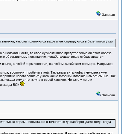
Записан
тавляют, как они появляются ваще и как сортируются в базе, потому как
о в нелокальности, то своё субъективное представление об этом образе
к его объективному пониманию, неработающая инфа отбрасывается,
м языке, в любой терминологии, на любом житейском примере. Например,
мира, восполнит пробелы в ней. Так ежели энта инфа у человека уже
сприятие нового зависит у кого какие мозаики, плоские иль объемные. Так
 некуда ему энто ткнуть в своей картине. Но зато у него и
 глюки да БСК
Записан
ительные перлы - понимание с точностью до наоборот даже тогда, когда
 информацию, получаемые мною выводы. Я не раз ловил себя на том, что