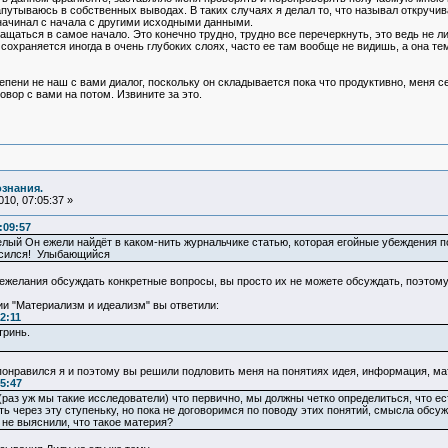
утываюсь в собственных выводах. В таких случаях я делал то, что называл откручива
 начинал с начала с другими исходными данными.
щаться в самое начало. Это конечно трудно, трудно все перечеркнуть, это ведь не л
храняется иногда в очень глубоких слоях, часто ее там вообще не видишь, а она те
пени не наш с вами диалог, поскольку он складывается пока что продуктивно, меня с
вор с вами на потом. Извините за это.
ознания.
10, 07:05:37 »
:09:57
лый Он ежели найдёт в каком-нить журнальчике статью, которая егойные убеждения по
ласился! Улыбающийся
ежелания обсуждать конкретные вопросы, вы просто их не можете обсуждать, поэтому
ии "Материализм и идеализм" вы ответили:
2:11
тринь.
понравился я и поэтому вы решили подловить меня на понятиях идея, информация, мате
5:47
(раз уж мы такие исследователи) что первично, мы должны четко определиться, что есть
ь через эту ступеньку, но пока не договоримся по поводу этих понятий, смысла обсу
 не выяснили, что такое материя?