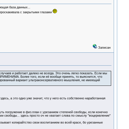
ющая база данных...
 проскакивала с закрытыми глазами
Записан
случаев и работает далеко не всегда. Это очень легко показать. Если мы
ПРИМЕНИМА. Более того, если её вообще принять, то выяснится, что
изированный вариант ультраконсервативного мышления, не имеющий
здесь, а это одно уже значит, что у него есть собственно наработанная
суть погружение в физ.план с урезанием степеней свободы, если конечно
ми свободы... здесь просто оч не хватает слова по смыслу "воцерквление"
язывает копирайтство свои воспитанием во всей красе, бо урезанные