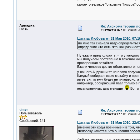
какое-то великое "открытие Тимура" 
Ариадна
Re: Аксиома теории п
Гость
«
Ответ #16 :
01 Июня 20
Цитата: Любовь от 31 Мая 2010, 07:1
по мне так сначала надо определиться
определние что есть что как раз и ес
Ну ежели предположить, что у каждого
мы получаем постепенно в течении жи
проверенная остаётся.
Ежели человек достиг объективного по
у нашего Андрюши эт не плохо получ
Каждый собирает свою мозайку и при п
имеется, то ему будет не интересно, 
например, собирающий пазл только в г
незаполненных дыр меньше
Вот и 
timyr
Re: Аксиома теории п
Пользователь
«
Ответ #17 :
01 Июня 20
Сообщений: 141
Цитата: Любовь от 31 Мая 2010, 22:0
именно эти коды повинные и в том, ч
человеку кажется, что он понял абсолю
Любовь, именно то, что написано вам