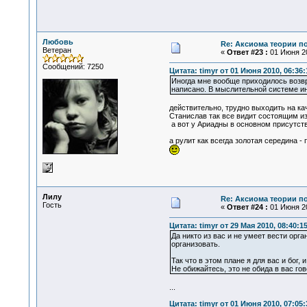
Любовь
Re: Аксиома теории п
Ветеран
«
Ответ #23 :
01 Июня 20
Сообщений: 7250
Цитата: timyr от 01 Июня 2010, 06:36:
Иногда мне вообще приходилось возвр
написано. В мыслительной системе ин
действительно, трудно выходить на ка
Станислав так все видит состоящим из
а вот у Ариадны в основном присутству
а рулит как всегда золотая середина -
Лилу
Re: Аксиома теории п
Гость
«
Ответ #24 :
01 Июня 20
Цитата: timyr от 29 Мая 2010, 08:40:1
Да никто из вас и не умеет вести орг
организовать.
Так что в этом плане я для вас и бог, и
Не обижайтесь, это не обида в вас гов
...
Цитата: timyr от 01 Июня 2010, 07:05: