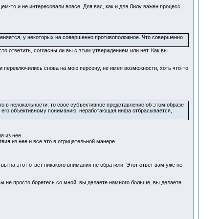
щем-то и не интересовали вовсе. Для вас, как и для Лилу важен процесс
меняется, у некоторых на совершенно противоположное. Что совершенно
то ответить, согласны ли вы с этим утверждением или нет. Как вы
 и переключились снова на мою персону, не имея возможности, хоть что-то
то в нелокальности, то своё субъективное представление об этом образе
к его объективному пониманию, неработающая инфа отбрасывается,
я из нее.
вия из нее и все это в отрицательной манере.
 вы на этот ответ никакого внимания не обратили. Этот ответ вам уже не
 вы не просто боретесь со мной, вы делаете намного больше, вы делаете