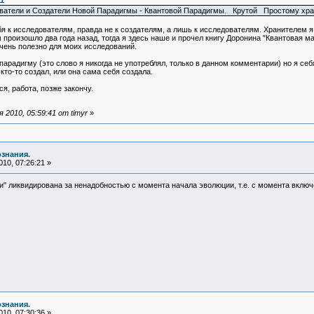
11
ватели и Создатели Новой Парадигмы - Квантовой Парадигмы. Крутой Простому храни
ебя к исследователям, правда не к создателям, а лишь к исследователям. Хранителем 
произошло два года назад, тогда я здесь наше и прочел книгу Доронина "Квантовая м
очень полезно для моих исследований.
арадигму (это слово я никогда не употреблял, только в данном комментарии) но я себ
е кто-то создал, или она сама себя создала.
я, работа, позже закончу.
2010, 05:59:41 от timyr
»
ознания.
10, 07:26:21 »
ели" ликвидирована за ненадобностью с момента начала эволюции, т.е. с момента вкл
ознания.
10, 07:30:36 »