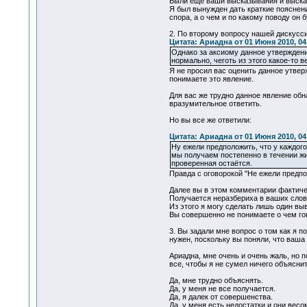
Были еще ваши высказывания и высказ
Я был вынужден дать краткие пояснения
спора, а о чем и по какому поводу он 
2. По второму вопросу нашей дискусси
Цитата: Ариадна от 01 Июня 2010, 04
Однако за аксиому данное утверждени
нормально, чеготь из этого какое-то
Я не просил вас оценить данное утвер
понимаете это явление.
Для вас же трудно данное явление обн
вразумительное ответить.
Но вы все же ответили:
Цитата: Ариадна от 01 Июня 2010, 04
Ну ежели предположить, что у каждого
мы получаем постепенно в течении жи
проверенная остаётся.
Правда с оговорокой "Не ежели предпол
Далее вы в этом комментарии фактичес
Получается неразбериха в ваших слова
Из этого я могу сделать лишь один вы
Вы совершенно не понимаете о чем го
3. Вы задали мне вопрос о том как я п
нужен, поскольку вы поняли, что ваша
Ариадна, мне очень и очень жаль, но п
все, чтобы я не сумел ничего объясни
Да, мне трудно объяснять.
Да, у меня не все получается.
Да, я далек от совершенства.
Да, у меня есть недостатки и они весо