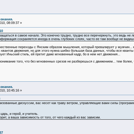
ознания.
10, 08:09:37 »
10
ащаться в самое начало. Это конечно трудно, трудно все перечеркнуть, это ведь не л
формация сохраняется иногда в очень глубоких слоях, часто ее там вообще не видиш
чественные переходы с Янским образом мышления, который превалирует у мужчин... к
 квантов движения, но для этого нужна шибко большая база данных, чтобы все кванты н
ет Иньский стиль, ей претит даже мгновенный кадр, бо в нем нет движения...
 понимание того, что без мгновенных срезов не разберешься с движением... тем более
ознания.
10, 10:45:16 »
5
анизованные дискуссии, вас несет как траву ветром, управляющие вами силы (программы
 царь, и герой, и учитель.
орит, а ваша зависимость от того, от чего каждый из вас зависим.
37