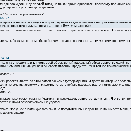
ывания Лилу на эту же тему.
 для вас и для Лилу по этой теме, но вы их проигнорировали, поскольку вас они в об
будет происходить, это дело десятое.
и "Аксиома теории познания"
:09:57
е принять нельзя, потому как мировоззрение каждого человека на протяжении жизни 
 великое "открытие Тимура" создавать не пойму Улыбающийся
ждение с точки знения является ли это моим открытием или не является. Я просил прос
аружить без книг, которые были бы кем-то ранее написаны на эту же тему, поэтому вы
:57:24
 явления, предмета и т.п. есть свой объективный идеальный образ существующий где-
зни. Чем больше мы узнаём о некоем явлении, предмете - тем точнее приближаемся 
ожить...".
ки рассказываете об этой самой аксиоме (утверждении). И даете некоторые следстви
х, в начале вы аксиому отрицаете, потом о ней же рассказываете, потом даете следст
вод:
ворите.
онимаю некоторые термины (материя, информация, вещество, дух и т.п.). Я ответил, но
 затея с моим разоблачением не удалась.
охоже, что у нас с вами диалога так и не получится, вы не просто не понимаете меня,
ть другим людям.
мые.