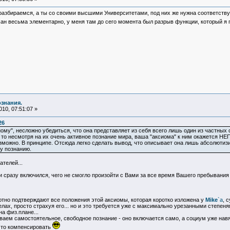
разбираемся, а ты со своими высшими Университетами, под них же нужна соответству
исан весьма элементарно, у меня там до сего момента был разрыв функции, который я
ознания.
10, 07:51:07 »
26
иому", несложно убедиться, что она представляет из себя всего лишь один из частных 
 то несмотря на их очень активное познание мира, ваша "аксиома" к ним окажется НЕ
озможно. В принципе. Отсюда легко сделать вывод, что описывает она лишь абсолют
у познанию.
ателей...
ел и сразу включился, чего не смогло произойти с Вами за все время Вашего пребывания 
ютно подтверждают все положения этой аксиомы, которая коротко изложена у
Mike
`а
, 
лах, просто страхуя его... но и это требуется уже с максимально урезанными степеня
а физ.плане...
зываем самостоятельное, свободное познание - оно включается само, а социум уже нав
-то компенсировать