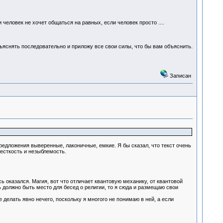
 человек не хочет общаться на равных, если человек просто ....
ъяснять последовательно и приложу все свои силы, что бы вам объяснить.
Записан
редложения выверенные, лаконичные, емкие. Я бы сказал, что текст очень
жесткость и незыблемость.
ь оказался. Магия, вот что отличает квантовую механику, от квантовой
сь должно быть место для бесед о религии, то я сюда и размещаю свои
делать явно нечего, поскольку я многого не понимаю в ней, а если