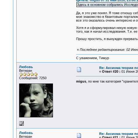
Цитата: migus от 31 Мая 2010, 23:00:
Здесь в основном собрались Исследо
Да, я это уже понял. Я тоже отношу с
мое знакомство в Квантовым порталом 
все это оказалось очень интересно и 
Хотя я и сформулировал некую новую п
того, как я начал исследования. Т.е. е
Прошу простить, я вынужден прерватьс
«
Последнее редактирование: 02 Июня 
С уважением, Тимур
Любовь
Re: Аксиома теории п
Ветеран
«
Ответ #20 :
01 Июня 20
Сообщений: 7250
migus
, по мне так категория "хранит
Любовь
Re: Аксиома теории п
Ветеран
«
Ответ #21 :
01 Июня 20