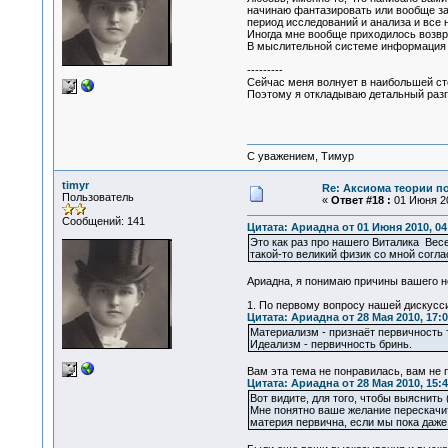
начинаю фантазировать или вообще зап
период исследований и анализа и все
Иногда мне вообще приходилось возвра
В мыслительной системе информация со
---------
Сейчас меня волнует в наибольшей сте
Поэтому я откладываю детальный разго
С уважением, Тимур
timyr
Re: Аксиома теории п
Пользователь
«
Ответ #18 :
01 Июня 20
Сообщений: 141
Цитата: Ариадна от 01 Июня 2010, 04
Это как раз про нашего Виталика Весе
такой-то великий физик со мной сог
Ариадна, я понимаю причины вашего н
1. По первому вопросу нашей дискусс
Цитата: Ариадна от 28 Мая 2010, 17:0
Материализм - признаёт первичность 
Идеализм - первичность бринь.
Вам эта тема не понравилась, вам не 
Цитата: Ариадна от 28 Мая 2010, 15:4
Вот видите, для того, чтобы выяснить 
Мне понятно ваше желание перескачит
материя первична, если мы пока даже