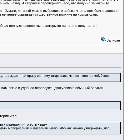
нием назад. Я старался перечеркнуть все, что получил за какой-то
ист бумаги, который можно выбросить и забыть что на нем было написано.
м не менее оказывает существенное влияние на ход мыслей.
ейчас волнуют оппоненты, с которыми ничего не получается.
Записан
дтверждает, так сразу же тему открывает, что вот мол полюбуйтесь,
 вам легче и удобнее переводить дискуссию в обычный балаган.
рия и т.п.:
 - материя и что есть - идея!
ждать материализм и идеализм мало. Ибо как можно утверждать, что