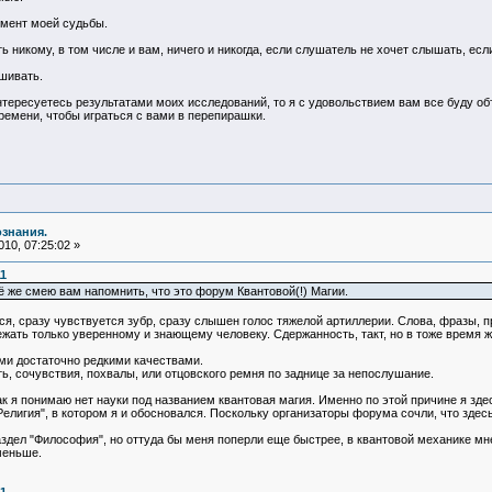
лемент моей судьбы.
ть никому, в том числе и вам, ничего и никогда, если слушатель не хочет слышать, если
ашивать.
нтересуетесь результатами моих исследований, то я с удовольствием вам все буду об
времени, чтобы играться с вами в перепирашки.
ознания.
10, 07:25:02 »
11
ё же смею вам напомнить, что это форум Квантовой(!) Магии.
ся, сразу чувствуется зубр, сразу слышен голос тяжелой артиллерии. Слова, фразы, п
ежать только уверенному и знающему человеку. Сдержанность, такт, но в тоже время 
ими достаточно редкими качествами.
ть, сочувствия, похвалы, или отцовского ремня по заднице за непослушание.
ак я понимаю нет науки под названием квантовая магия. Именно по этой причине я здес
"Религия", в котором я и обосновался. Поскольку организаторы форума сочли, что зде
здел "Философия", но оттуда бы меня поперли еще быстрее, в квантовой механике мне 
меньше.