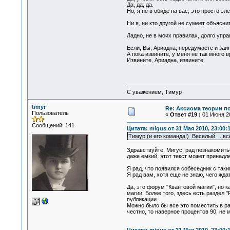
Да, да, да.
Но, я не в обиде на вас, это просто э
Ни я, ни кто другой не сумеет объясни
Ладно, не в моих правилах, долго упр
Если, Вы, Ариадна, передумаете и заи
А пока извините, у меня не так много 
Извините, Ариадна, извините.
С уважением, Тимур
timyr
Re: Аксиома теории п
Пользователь
«
Ответ #19 :
01 Июня 20
Сообщений: 141
Цитата: migus от 31 Мая 2010, 23:00:
Тимур (и его команда!) Веселый ...вс
Здравствуйте, Мигус, рад познакомить
даже емкий, этот текст может принадл
Я рад, что появился собеседник с так
Я рад вам, хотя еще не знаю, чего жда
Да, это форум "Квантовой магии", но к
магии. Более того, здесь есть раздел 
публикации.
Можно было бы все это поместить в ра
честно, то наверное процентов 90, не 