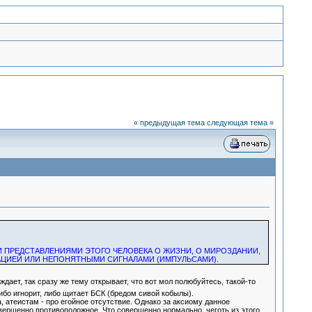
« предыдущая тема
следующая тема »
 ПРЕДСТАВЛЕНИЯМИ ЭТОГО ЧЕЛОВЕКА О ЖИЗНИ, О МИРОЗДАНИИ,
АЦИЕЙ ИЛИ НЕПОНЯТНЫМИ СИГНАЛАМИ (ИМПУЛЬСАМИ).
ает, так сразу же тему открывает, что вот мол полюбуйтесь, такой-то
ибо игнорит, либо щитает БСК (бредом сивой кобылы).
 атеистам - про егойное отсутствие. Однако за аксиому данное
овершенно противоположное. Что совершенно нормально, чеготь из этого