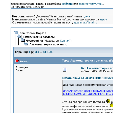
Добро пожаловать,
Гость
. Пожалуйста,
войдите
или
зарегистрируйтесь
.
08 Августа 2026, 18:26:19
Новости:
Книгу С.Доронина "Квантовая магия" читать
здесь
Материалы старого сайта "Физика Магии" доступны для просмотра
здесь
О замеченных глюках просьба писать на почту
quantmag@mail.ru
Квантовый Портал
Тематические разделы
Философия
(Модератор:
Корнак7
)
Аксиома теории познания.
Страниц:
1
[
2
]
3
4
...
13
Все
Тема: Аксиома теории познания. (Пр
Автор
Ариадна
Re: Аксиома теории п
Гость
«
Ответ #15 :
01 Июня 20
Цитата: timyr от 28 Мая 2010, 11:16:21
Два года назад я сформулировал утве
ЛЮБАЯ ВХОДЯЩАЯ В МЫСЛИТЕЛЬНУ
О СЕБЕ САМОМ. ТОЛЬКО ПОСЛЕ 
Это как раз про нашего Виталика
Он
великий физик со мной согласился!
Ну и многим конечно проще воспринима
утверждение принять нельзя, потому к