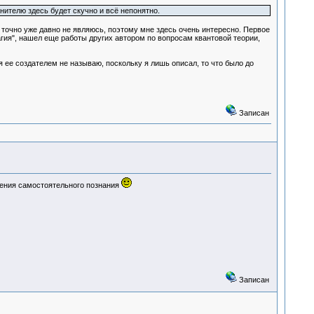
телю здесь будет скучно и всё непонятно.
я точно уже давно не являюсь, поэтому мне здесь очень интересно. Первое
агия", нашел еще работы других автором по вопросам квантовой теории,
я ее создателем не называю, поскольку я лишь описал, то что было до
Записан
ючения самостоятельного познания
Записан