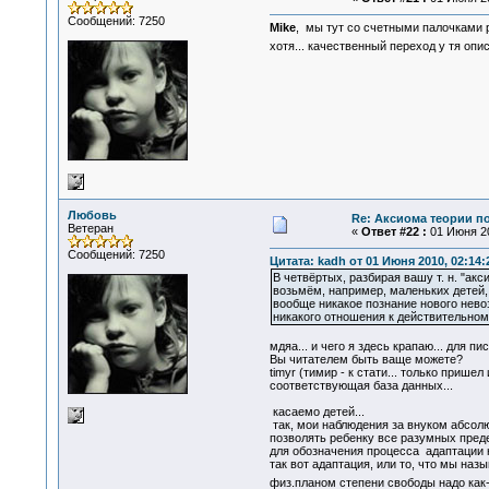
Сообщений: 7250
Mike
, мы тут со счетными палочками 
хотя... качественный переход у тя оп
Любовь
Re: Аксиома теории п
Ветеран
«
Ответ #22 :
01 Июня 20
Сообщений: 7250
Цитата: kadh от 01 Июня 2010, 02:14:
В четвёртых, разбирая вашу т. н. "акс
возьмём, например, маленьких детей,
вообще никакое познание нового нев
никакого отношения к действительном
мдяа... и чего я здесь крапаю... для пис
Вы читателем быть ваще можете?
timyr (тимир - к стати... только приш
соответствующая база данных...
касаемо детей...
так, мои наблюдения за внуком абсол
позволять ребенку все разумных преде
для обозначения процесса адаптации н
так вот адаптация, или то, что мы на
физ.планом степени свободы надо как