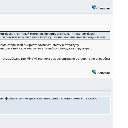
Записан
ист бумаги, который можно выбросить и забыть что на нем было
ь, а она тем не менее оказывает существенное влияние на ход мыслей.
огда стараются выкристаллизовать чистую структуру...
ашли в ней свое место, но это шибко громоздкая структура...
, что мембрану (по Mike`у) мы пока самостоятельно сотворить не способны
Записан
, фобии и т.п.) не дают вам возможность хоть что-то хоть как-то