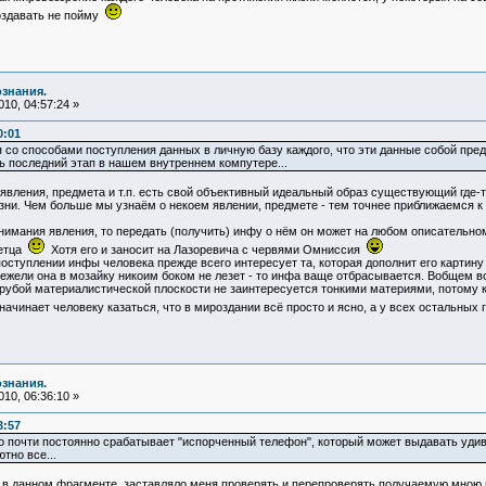
создавать не пойму
ознания.
10, 04:57:24 »
0:01
 со способами поступления данных в личную базу каждого, что эти данные собой предс
ть последний этап в нашем внутреннем компутере...
 явления, предмета и т.п. есть свой объективный идеальный образ существующий где-т
зни. Чем больше мы узнаём о некоем явлении, предмете - тем точнее приближаемся 
нимания явления, то передать (получить) инфу о нём он может на любом описательно
аетца
Хотя его и заносит на Лазоревича с червями Омниссия
оступлении инфы человека прежде всего интересует та, которая дополнит его картину 
а ежели она в мозайку никоим боком не лезет - то инфа ваще отбрасывается. Вобщем во
рубой материалистической плоскости не заинтересуется тонкими материями, потому как
начинает человеку казаться, что в мироздании всё просто и ясно, а у всех остальных
ознания.
10, 06:36:10 »
3:57
то почти постоянно срабатывает "испорченный телефон", который может выдавать удив
тно все...
и в данном фрагменте, заставляло меня проверять и перепроверять получаемую мною