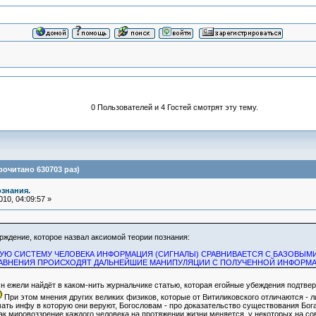
0 Пользователей и 4 Гостей смотрят эту тему.
очитано 630703 раз)
ознания.
10, 04:09:57 »
рждение, которое назвал аксиомой теории познания:
Ю СИСТЕМУ ЧЕЛОВЕКА ИНФОРМАЦИЯ (СИГНАЛЫ) СРАВНИВАЕТСЯ С БАЗОВЫМИ
СРАВНЕНИЯ ПРОИСХОДЯТ ДАЛЬНЕЙШИЕ МАНИПУЛЯЦИИ С ПОЛУЧЕННОЙ ИНФОРМ
 ежели найдёт в каком-нить журнальчике статью, которая егойные убеждения подтвержд
При этом мнения других великих физиков, которые от Витиликовского отличаются - л
ть инфу в которую они веруют, Богословам - про доказательство существования Бога,
ак мировоззрение каждого человека на протяжении жизни меняется, у некоторых на с