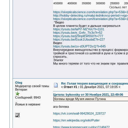
https://skepticalscience.com/translation.php?a=53&l=
http://hobby-detecting.ru/malyj-lednikovyj-period-i-ego
https://skepticalscience.com/translation.php?a=53&l=
“Видео
В целом планета будет и дальше нагреваться
https://youtu.be/laPl7-MZYoU?t=1101
https://youtu.be/e_Gefv_Tk3o?t=52
https://youtu.be/j29npIEW550?t=777
https://youtu.be/Esuk1UbudaE?t=227
Видео
https://youtu.be/zx-d3UPTDcQ?t=845
Внеочередное вмешательство в процесс формиров
тройкой и тросточкой со шляпой в руке и тузом в 
спросить.
Эпилог
Мы много теряем от того что не знаем при правил
Oleg
Re: Голая теория вакцинации и сокращени
Модератор своей темы
«
Ответ #1 :
01 Декабря 2021, 07:19:05 »
Ветеран
Цитата: bykovsky от 30 Ноября 2021, 22:49:06
Сообщений: 8943
богемы вроде Музея имени Путина
Йожык в нирване
ага богема
https://vk.com/wall-99428024_228727
https://en.wikipedia.org/wiki/Putler
https://www.kommersant.ru/doc/1148472