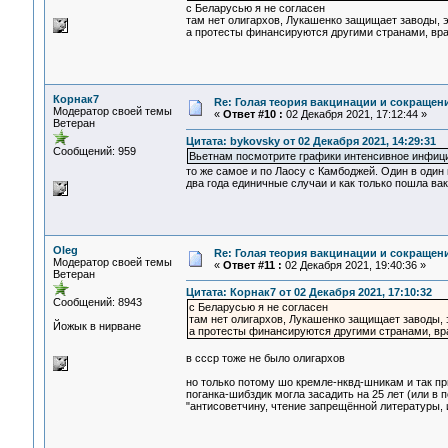
с Беларусью я не согласен
там нет олигархов, Лукашенко защищает заводы, э
а протесты финансируются другими странами, вр
Корнак7
Re: Голая теория вакцинации и сокращени
Модератор своей темы
«
Ответ #10 :
02 Декабря 2021, 17:12:44 »
Ветеран
Цитата: bykovsky от 02 Декабря 2021, 14:29:31
Сообщений: 959
Вьетнам посмотрите графики интенсивное инфици
то же самое и по Лаосу с Камбоджей. Один в один
два года единичные случаи и как только пошла ва
Oleg
Re: Голая теория вакцинации и сокращени
Модератор своей темы
«
Ответ #11 :
02 Декабря 2021, 19:40:36 »
Ветеран
Цитата: Корнак7 от 02 Декабря 2021, 17:10:32
Сообщений: 8943
с Беларусью я не согласен
там нет олигархов, Лукашенко защищает заводы, 
Йожык в нирване
а протесты финансируются другими странами, вр
в ссср тоже не было олигархов
но только потому шо кремле-нквд-шникам и так п
поганка-шибздик могла засадить на 25 лет (или в 
"антисоветчину, чтение запрещённой литературы, и