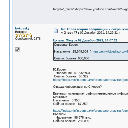
target="_blank">https://www.youtube.com/watch?v=
bykovsky
Re: Голая теория вакцинации и сокращени
Ветеран
«
Ответ #7 :
02 Декабря 2021, 14:29:31 »
Сообщений: 2878
Цитата: Oleg от 02 Декабря 2021, 14:07:21
Северная Корея
Население 25,549,604 (
https://en.wikipedia.org/w
Сейчас болеют 000,000
Ю.Корея
Население 51 332 тыс.
Сейчас болеют 53 322
https://index.minfin.com.ua/reference/coronavirus/ge
Откуда информация по С.Корее?
Вьетнам посмотрите графики интенсивное инфицир
Монголия
Население 3 353
Сейчас болеют 67 259
https://index.minfin.com.ua/reference/coronavirus/ge
Вьетнам
Население 98 578 тыс.
Сейчас болеют 235 090