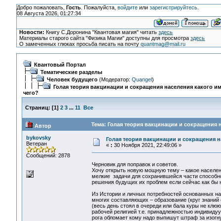
Добро пожаловать,
Гость
. Пожалуйста,
войдите
или
зарегистрируйтесь
.
08 Августа 2026, 01:27:34
Новости:
Книгу С.Доронина "Квантовая магия" читать
здесь
Материалы старого сайта "Физика Магии" доступны для просмотра
здесь
О замеченных глюках просьба писать на почту
quantmag@mail.ru
Квантовый Портал
Тематические разделы
Человек будущего
(Модератор:
Quangel
)
Голая теория вакцинации и сокращения населения какого им
чего?
Страниц:
[
1
]
2
3
...
11
Все
Тема: Голая теория вакцинации и сокращения н
Автор
bykovsky
Голая теория вакцинации и сокращения н
Ветеран
«
:
30 Ноября 2021, 22:49:06 »
Сообщений: 2878
Черновик для поправок и советов.
Хочу открыть новую мощную тему – какое населен
мелкие задачи для сохранившейся части способн
решения будущих их проблем если сейчас как бы 
Из Истории и личных потребностей основанных н
многих составляющих – образование (круг знаний
(весь день стоял в очереди или бала куры не клюю
рабочей религией т.е. принадлежностью индивидуум
рога обломает кому надо выпишут штраф за изогну