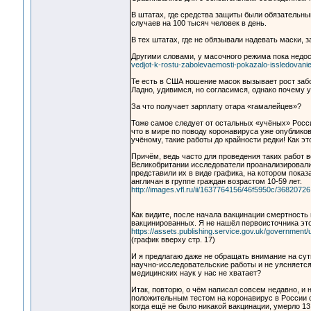
В штатах, где средства защиты были обязательны
случаев на 100 тысяч человек в день.
В тех штатах, где не обязывали надевать маски, з
Другими словами, у масочного режима пока недо
vedjot-k-rostu-zabolevaemosti-pokazalo-issledovani
Те есть в США ношение масок вызывает рост заб
Ладно, удивимся, но согласимся, однако почему 
За что получает зарплату отара «гамалейцев»?
Тоже самое следует от остальных «учёных» России
что в мире по поводу коронавируса уже опубликов
учёному, такие работы до крайности редки! Как эт
Причём, ведь часто для проведения таких работ в
Великобритании исследователи проанализировали да
представили их в виде графика, на котором пок
англичан в группе граждан возрастом 10-59 лет.
http://images.vfl.ru/ii/1637764156/46f5950c/36820726
Как видите, после начала вакцинации смертност
вакцинированных. Я не нашёл первоисточника это
https://assets.publishing.service.gov.uk/government
(график вверху стр. 17)
И я предлагаю даже не обращать внимание на суть
научно-исследовательские работы и не уясняется
медицинских наук у нас не хватает?
Итак, повторю, о чём написал совсем недавно, и 
положительным тестом на коронавирус в России ск
когда ещё не было никакой вакцинации, умерло 13