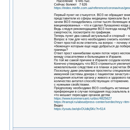
Население 9 445 тыс.
Сейчас болеют 7 626
https://index.minfin.com.ua/reference/coronavirus/ge
Первый пункт не стыкуется. ВОЗ не обращает вним
представители из сферы медицины приехали бы в Р
зачем ВОЗ понадобились сотни тысяч болеющих в 
вакцинированных – что и сделал Лукашенко когда 
Ведь следуя рекомендациям ВОЗ полгода назад РБ
смертности, посмотрите по графикам.
Теперь пункт два самый актуальный и спорный – 
Вопрос в том для чего необходимо снизить колле
Ответ простой если ответить на вопрос – почему
«беженце» которым еще надо добраться до побере
границы?
Ответ прост каннибалам нужен поток через неспо
между спасателями и больницами в Израиле.
По той же самой причине в Израиле создали колл
Конечно утверждать что ВОЗ стремиться увеличит
нежелательное следствие и в планах и расчетах 
Поскольку даже рекламные проспекты специализир
иммунной системы донора с пациентом зачастую с
ухищрения изъятие органа у живого и здорового 
количество антител способствующих отторжению. 
с нужными свойствами.
Предположу необходимо ВОЗ сообщить истинные с
преференции в случае попадания под скальпель в 
«то мешает пересадке органов детям
https://www.kommersant.ru/doc/4825627
https://transpl.ru/about/press-center/serdechnyy-ritm
Видео
https://youtu.be/qIvOUdkjSKc?t=514