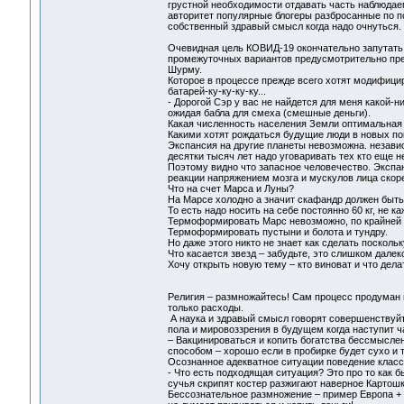
грустной необходимости отдавать часть наблюдаем
авторитет популярные блогеры разбросанные по по
собственный здравый смысл когда надо очнуться.
Очевидная цель КОВИД-19 окончательно запутать
промежуточных вариантов предусмотрительно пре
Шурму.
Которое в процессе прежде всего хотят модифици
батарей-ку-ку-ку-ку...
- Дорогой Сэр у вас не найдется для меня какой-
ожидая бабла для смеха (смешные деньги).
Какая численность населения Земли оптимальная 
Какими хотят рождаться будущие люди в новых пок
Экспансия на другие планеты невозможна. независ
десятки тысяч лет надо уговаривать тех кто еще н
Поэтому видно что запасное человечество. Экспа
реакции напряжением мозга и мускулов лица скор
Что на счет Марса и Луны?
На Марсе холодно а значит скафандр должен быть 
То есть надо носить на себе постоянно 60 кг, не к
Термоформировать Марс невозможно, по крайней ме
Термоформировать пустыни и болота и тундру.
Но даже этого никто не знает как сделать поскол
Что касается звезд – забудьте, это слишком далек
Хочу открыть новую тему – кто виноват и что дел
Религия – размножайтесь! Сам процесс продуман п
только расходы.
А наука и здравый смысл говорят совершенствуйт
пола и мировоззрения в будущем когда наступит ча
– Вакцинироваться и копить богатства бессмысле
способом – хорошо если в пробирке будет сухо и т
Осознанное адекватное ситуации поведение класс
- Что есть подходящая ситуация? Это про то как б
сучья скрипят костер разжигают наверное Картошк
Бессознательное размножение – пример Европа + 