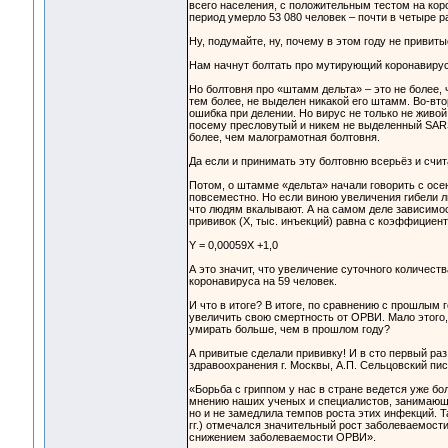
всего населения, с положительным тестом на коро
период умерло 53 080 человек – почти в четыре р
Ну, подумайте, ну, почему в этом году не приви
Нам начнут болтать про мутирующий коронавирус
Но болтовня про «штамм дельта» – это не более,
тем более, не выделен никакой его штамм. Во-вт
ошибка при делении. Но вирус не только не живо
посему пресловутый и никем не выделенный SARS
более, чем малограмотная болтовня.
Да если и принимать эту болтовню всерьёз и счи
Потом, о штамме «дельта» начали говорить с осени
повсеместно. Но если виною увеличения гибели л
что людям вкалывают. А на самом деле зависимос
прививок (Х, тыс. инъекций) равна с коэффициент
Y = 0,00059Х +1,0
А это значит, что увеличение суточного количест
коронавируса на 59 человек.
И что в итоге? В итоге, по сравнению с прошлым 
увеличить свою смертность от ОРВИ. Мало этого,
умирать больше, чем в прошлом году?
А привитые сделали прививку! И в сто первый раз
здравоохранения г. Москвы, А.П. Сельцовский пис
«Борьба с гриппом у нас в стране ведется уже бол
мнению наших ученых и специалистов, занимающи
но и не замедлила темпов роста этих инфекций. Т
гг.) отмечался значительный рост заболеваемост
снижением заболеваемости ОРВИ».