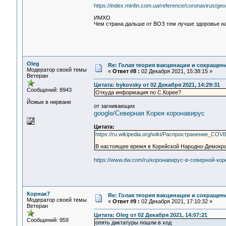
https://index.minfin.com.ua/reference/coronavirus/ge
ИМХО
Чем страна дальше от ВОЗ тем лучше здоровье н
Oleg
Re: Голая теория вакцинации и сокращени
Модератор своей темы
«
Ответ #8 :
02 Декабря 2021, 15:38:15 »
Ветеран
Цитата: bykovsky от 02 Декабря 2021, 14:29:31
Сообщений: 8943
Откуда информация по С.Корее?
Йожык в нирване
от загнивающих
google/Северная Корея коронавирус
Цитата:
https://ru.wikipedia.org/wiki/Распространение_CO
В настоящее время в Корейской Народно-Демокр
https://www.dw.com/ru/коронавирус-в-северной-кор
Корнак7
Re: Голая теория вакцинации и сокращени
Модератор своей темы
«
Ответ #9 :
02 Декабря 2021, 17:10:32 »
Ветеран
Цитата: Oleg от 02 Декабря 2021, 14:07:21
Сообщений: 959
опять диктатуры пошли в ход