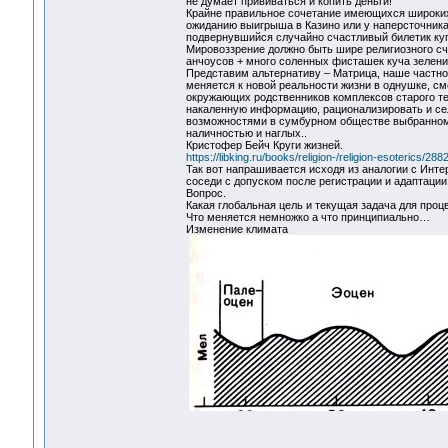
не думает прививаться и копить деньги!
Крайне правильное сочетание имеющихся широких 
ожиданию выигрыша в Казино или у наперсточника
подвернувшийся случайно счастливый билетик купл
Мировоззрение должно быть шире религиозного сча
анчоусов + много соленных фисташек куча зелени
Представим альтернативу – Матрица, наше частное
меняется к новой реальности жизни в однушке, см
окружающих родственников комплексов старого т
накаленную информацию, рационализировать и сел
возможностями в сумбурном обществе выбранном с
наличностью и наглых..
Кристофер Бейч Круги жизней.
https://libking.ru/books/religion-/religion-esoterics/2
Так вот напрашивается исходя из аналогии с Инт
соседи с допуском после регистрации и адаптации
Вопрос.
Какая глобальная цель и текущая задача для проц
Что меняется немножко а что принципиально…
Изменение климата