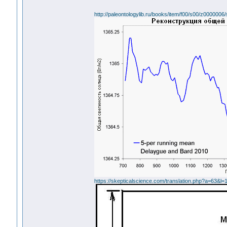
http://paleontologylib.ru/books/item/f00/s00/z0000006
https://skepticalscience.com/translation.php?a=63&l=