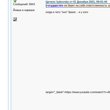
Цитата: bykovsky от 01 Декабря 2021, 09:01:44
Сообщений: 8943
государство
не берет на себя ответственность з
Йожык в нирване
когда и чего "оно" брало .. и у кого
target="_blank">https://www.youtube.com/watch?v=