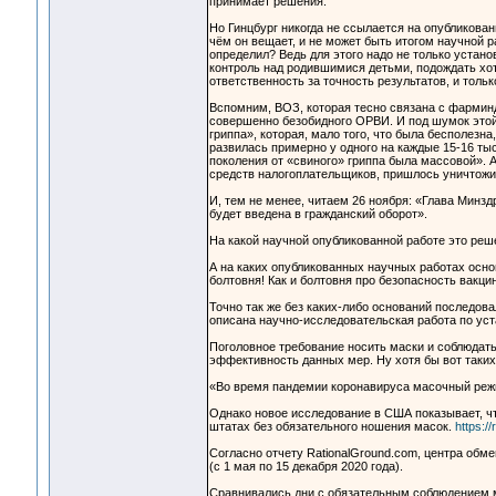
принимает решения.
Но Гинцбург никогда не ссылается на опубликованн
чём он вещает, и не может быть итогом научной ра
определил? Ведь для этого надо не только устано
контроль над родившимися детьми, подождать хотя 
ответственность за точность результатов, и тольк
Вспомним, ВОЗ, которая тесно связана с фарминд
совершенно безобидного ОРВИ. И под шумок этой
гриппа», которая, мало того, что была бесполезн
развилась примерно у одного на каждые 15-16 ты
поколения от «свиного» гриппа была массовой». 
средств налогоплательщиков, пришлось уничтожи
И, тем не менее, читаем 26 ноября: «Глава Минз
будет введена в гражданский оборот».
На какой научной опубликованной работе это ре
А на каких опубликованных научных работах осно
болтовня! Как и болтовня про безопасность вакцин
Точно так же без каких-либо оснований последовал
описана научно-исследовательская работа по ус
Поголовное требование носить маски и соблюдать
эффективность данных мер. Ну хотя бы вот таких
«Во время пандемии коронавируса масочный режи
Однако новое исследование в США показывает, чт
штатах без обязательного ношения масок.
https:/
Согласно отчету RationalGround.com, центра обм
(с 1 мая по 15 декабря 2020 года).
Сравнивались дни с обязательным соблюдением м