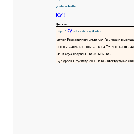
youtube/Putler
КУ !
Цитата:
ky
https://
.wikipedia.org/Putler
менен Германиянын диктатору Гитлердин ысымдар
деген ураанда колдонулат жана Путинге каршы ад
Ички орус нааразычылык кыймылы
Бул ураан Орусияда 2009-жылы атактуулукка жана 