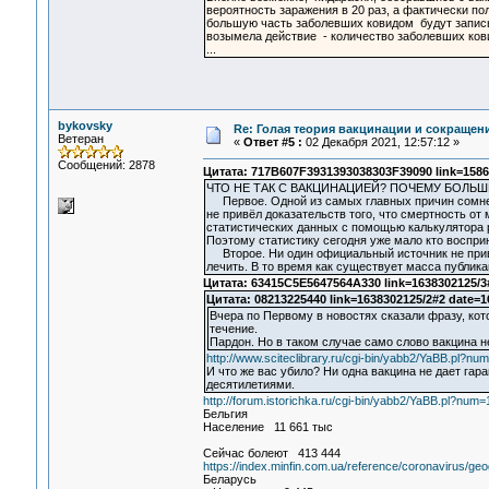
вероятность заражения в 20 раз, а фактически по
большую часть заболевших ковидом будут записыв
возымела действие - количество заболевших ков
...
bykovsky
Re: Голая теория вакцинации и сокращени
Ветеран
«
Ответ #5 :
02 Декабря 2021, 12:57:12 »
Сообщений: 2878
Цитата: 717B607F3931393038303F39090 link=1586
ЧТО НЕ ТАК С ВАКЦИНАЦИЕЙ? ПОЧЕМУ БОЛЬ
Первое. Одной из самых главных причин сомнен
не привёл доказательств того, что смертность от
статистических данных с помощью калькулятора р
Поэтому статистику сегодня уже мало кто воспри
Второе. Ни один официальный источник не привё
лечить. В то время как существует масса публик
Цитата: 63415C5E5647564A330 link=1638302125/3
Цитата: 08213225440 link=1638302125/2#2 date=
Вчера по Первому в новостях сказали фразу, кот
течение.
Пардон. Но в таком случае само слово вакцина 
http://www.sciteclibrary.ru/cgi-bin/yabb2/YaBB.pl?n
И что же вас убило? Ни одна вакцина не дает гар
десятилетиями.
http://forum.istorichka.ru/cgi-bin/yabb2/YaBB.pl?nu
Бельгия
Население 11 661 тыс
Сейчас болеют 413 444
https://index.minfin.com.ua/reference/coronavirus/ge
Беларусь