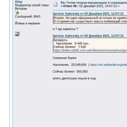
Oleg
Re: Голая теория вакцинации и сокращени
Модератор своей темы
«
Ответ #6 :
02 Декабря 2021, 14:07:21 »
Ветеран
Цитата: bykovsky от 02 Декабря 2021, 12:57:12
Сообщений: 8943
Второе. Ни один официальный источник не привёл 
В то время как существует масса публикаций спе
Йожык в нирване
и ? где каменты ?
Цитата: bykovsky от 02 Декабря 2021, 12:57:12
Беларусь
Население 9 445 тыс.
Сейчас болеют 7 626
https://index.minfin.com.ua/reference/coronavirus/ge
Северная Корея
Население 25,549,604 (
https://en.wikipedia.org/wi
Сейчас болеют 000,000
опять диктатуры пошли в ход