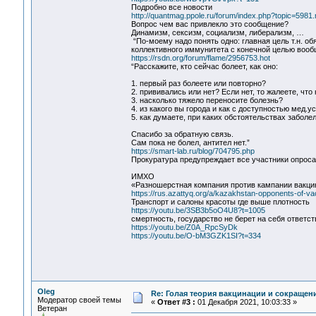
Подробно все новости
http://quantmag.ppole.ru/forum/index.php?topic=59
Вопрос чем вас привлекло это сообщение?
Динамизм, сексизм, социализм, либерализм, …
“По-моему надо понять одно: главная цель т.н. о
коллективного иммунитета с конечной целью вообщ
https://rsdn.org/forum/flame/2956753.hot
“Расскажите, кто сейчас болеет, как оно:
1. первый раз болеете или повторно?
2. прививались или нет? Если нет, то жалеете, что
3. насколько тяжело переносите болезнь?
4. из какого вы города и как с доступностью мед.у
5. как думаете, при каких обстоятельствах заболе
Спасибо за обратную связь.
Сам пока не болел, антител нет.”
https://smart-lab.ru/blog/704795.php
Прокуратура предупреждает все участники опроса 
ИМХО
«Разношерстная компания против кампании вакцин
https://rus.azattyq.org/a/kazakhstan-opponents-of-va
Транспорт и салоны красоты где выше плотность
https://youtu.be/3SB3b5oO4U8?t=1005
смертность, государство не берет на себя ответст
https://youtu.be/Z0A_RpcSyDk
https://youtu.be/O-bM3GZK1SI?t=334
Oleg
Re: Голая теория вакцинации и сокращени
Модератор своей темы
«
Ответ #3 :
01 Декабря 2021, 10:03:33 »
Ветеран