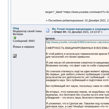
target="_blank">https://www.youtube.com/watch?v
«
Последнее редактирование: 01 Декабря 2021, 13
Oleg
Re: Голая теория вакцинации и сокращени
Модератор своей темы
«
Ответ #4 :
01 Декабря 2021, 14:13:37 »
Ветеран
Цитата:
Сообщений: 8943
http://www.ymuhin.ru/node/2490/smertnost-vakcini
Йожык в нирване
СМЕРТНОСТЬ ВАКЦИНИРОВАННЫХ В ВОСЕМЬ 
В этой работе я использую терминологию врагов 
для читателей это более привычно.
Я уже писал об увеличении смертности вакциниров
Возможно потому, что факт сам по себе страшный
Но сначала отвлекусь ещё на один момент аферы 
Во-первых, для любого учёного публикация стате
результатом его деятельности: нет публикаций – 
кандидата наук. Без публикаций и подготовки хотя
Без публикаций нет науки, поскольку сама по себ
Во-вторых, «что написано пером, не вырубишь топ
журналах, его болтовня без ссылки на его или чь
убеждения – это всего лишь безответственная бо
Я упоминал, что в Центре им. Гамалеи под чутким
докторов наук, а сам Гинцбург непрерывно что-то