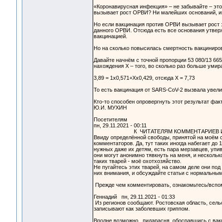
«Коронавирусная инфекция» – не забывайте – это
вызывает рост ОРВИ? Ни малейших оснований, ин
Но если вакцинация против ОРВИ вызывает рост 
данного ОРВИ. Отсюда есть все основания утвер
вакцинацией.
Но на сколько повысилась смертность вакцинир
Давайте начнём с точной пропорции 53 080/13 665
нахождения Х – того, во сколько раз больше уми
3,89 = 1х0,571+Хх0,429, отсюда Х = 7,73
То есть вакцинация от SARS-CoV-2 вызвала увелич
Кто-то способен опровергнуть этот результат фак
Ю.И. МУХИН
Посетителям
пн, 29.11.2021 - 00:11
К ЧИТАТЕЛЯМ КОММЕНТАРИЕВ И К
Ввиду определённой свободы, принятой на моём с
комментаторов. Да, тут таких иногда набегает до 
нужных даже их детям, есть пара мерзавцев, упи
они могут анонимно тявкнуть на меня, и несколько
таких тварей - моё охотхозяйство.
Не пугайтесь этих тварей, на самом деле они под
них внимания, и обсуждайте статьи с нормальны
Мухин Ю
Прежде чем комментировать, ознакомьтесь/вспо
Геннадий пн, 29.11.2021 - 01:33
Из регионов сообщают. Ростовская область, сел
записывают как заболевших гриппом.
Вполне возможно, пидарасня, обосравшись с вакц