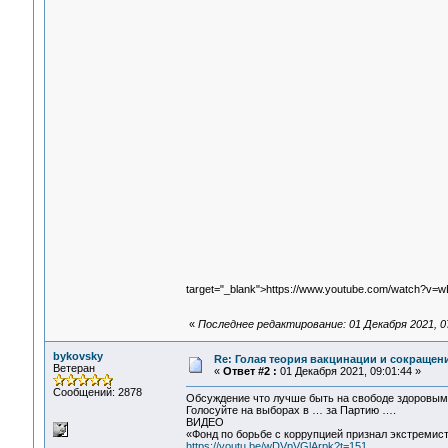
target="_blank">https://www.youtube.com/watch?v=
«
Последнее редактирование: 01 Декабря 2021, 07
bykovsky
Re: Голая теория вакцинации и сокращени
Ветеран
«
Ответ #2 :
01 Декабря 2021, 09:01:44 »
Сообщений: 2878
Обсуждение что лучше быть на свободе здоровым
Голосуйте на выборах в … за Партию ….
ВИДЕО
«Фонд по борьбе с коррупцией признал экстремист
https://youtu.be/wDVpVGlArpk?t=151