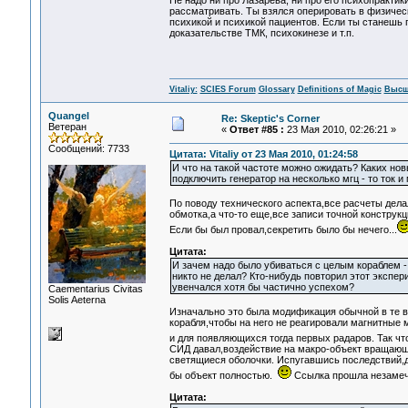
Не надо ни про Лазарева, ни про его психопракти
рассматривать. Ты взялся оперировать в физическо
психикой и психикой пациентов. Если ты станешь 
доказательстве ТМК, психокинезе и т.п.
Vitaliy:
SCIES Forum
Glossary
Definitions of Magic
Высш
Quangel
Re: Skeptic's Corner
Ветеран
«
Ответ #85 :
23 Мая 2010, 02:26:21 »
Сообщений: 7733
Цитата: Vitaliy от 23 Мая 2010, 01:24:58
И что на такой частоте можно ожидать? Каких но
подключить генератор на несколько мгц - то ток 
По поводу технического аспекта,все расчеты дела
обмотка,а что-то еще,все записи точной констру
Если бы был провал,секретить было бы нечего...
Цитата:
И зачем надо было убиваться с целым кораблем -
никто не делал? Кто-нибудь повторил этот экспе
увенчался хотя бы частично успехом?
Сaementarius Civitas
Solis Aeterna
Изначально это была модификация обычной в те 
корабля,чтобы на него не реагировали магнитные
и для появляющихся тогда первых радаров. Так чт
СИД давал,воздействие на макро-объект вращающи
светящиеся оболочки. Испугавшись последствий,д
бы объект полностью.
Ссылка прошла незамече
Цитата: