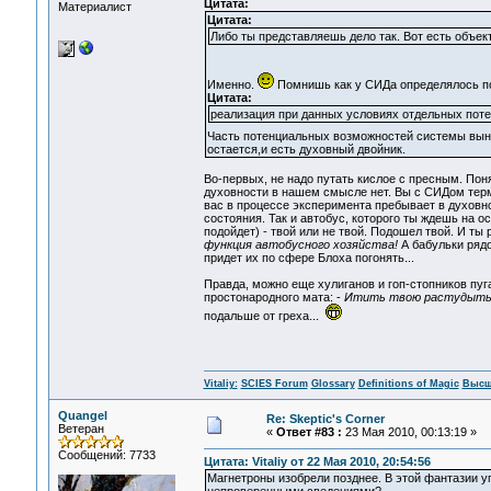
Цитата:
Материалист
Цитата:
Либо ты представляешь дело так. Вот есть объект 
Именно.
Помнишь как у СИДа определялось по
Цитата:
реализация при данных условиях отдельных пот
Часть потенциальных возможностей системы выны
остается,и есть духовный двойник.
Во-первых, не надо путать кислое с пресным. Пон
духовности в нашем смысле нет. Вы с СИДом терми
вас в процессе эксперимента пребывает в духовн
состояния. Так и автобус, которого ты ждешь на ост
подойдет) - твой или не твой. Подошел твой. И ты
функция автобусного хозяйства!
А бабульки рядо
придет их по сфере Блоха погонять...
Правда, можно еще хулиганов и гоп-стопников пуга
простонародного мата: -
Итить твою растудыть, к
подальше от греха...
Vitaliy:
SCIES Forum
Glossary
Definitions of Magic
Высш
Quangel
Re: Skeptic's Corner
Ветеран
«
Ответ #83 :
23 Мая 2010, 00:13:19 »
Сообщений: 7733
Цитата: Vitaliy от 22 Мая 2010, 20:54:56
Магнетроны изобрели позднее. В этой фантазии уп