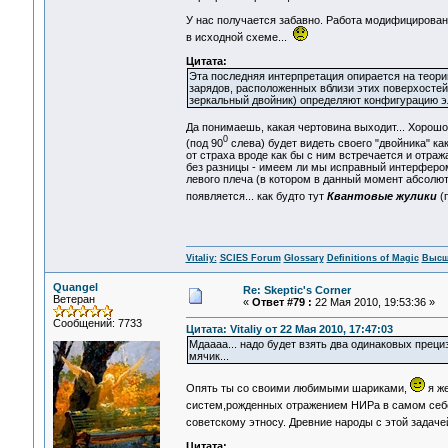
У нас получается забавно. Работа модифицирован
в исходной схеме...
Цитата:
Эта последняя интерпретация опирается на теори
зарядов, расположенных вблизи этих поверхостей
зеркальный двойник) определяют конфигурацию эл
Да понимаешь, какая чертовина выходит... Хорошо.
0
(под 90
слева) будет видеть своего "двойника" как
от страха вроде как бы с ним встречается и отража
без разницы - имеем ли мы исправный интерфером
левого плеча (в котором в данный момент абсолютн
появляется... как будто тут
Квантовые жулики
(
Vitaliy:
SCIES Forum
Glossary
Definitions of Magic
Высш
Quangel
Re: Skeptic's Corner
Ветеран
«
Ответ #79 :
22 Мая 2010, 19:53:36 »
Сообщений: 7733
Цитата: Vitaliy от 22 Мая 2010, 17:47:03
Мдаааа... надо будет взять два одинаковых прец
мячик...
Опять ты со своими любимыми шариками,
я же
систем,рожденных отражением НИРа в самом себ
советскому этносу. Древние народы с этой задач
Цитата: