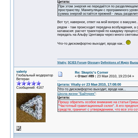
Цитата:
При этом энергия не передаётся по разделяюще
пространству. Манипуляции с программного уровн
сумма энергий остаётся прежней - лишь разделит
Вот тут, наверное, ответ на мой вопрос о вакууме
рядом - там происходит передача возбуждения, а г
катавасия: расчет траекторий по каждому процессу
передать на Альфу Центавра через много световых 
Что-то дискомфортно выходит, вроде как...
Vitaliy:
SCIES Forum
Glossary
Definitions of Magic
Высш
valeriy
Re: Skeptic's Corner
Глобальный модератор
«
Ответ #89 :
23 Мая 2010, 19:23:04 »
Ветеран
Цитата: Vitaliy от 23 Мая 2010, 17:08:00
Сообщений: 4167
Что-то дискомфортно выходит, вроде как...
Школа жизни "Байтерек"
:
Цитата:
Прошу обратить особое внимание на статьи Гриша
"Частотный гравитационный склон". А его предпо
средств, граничит с утверждением, что все это с