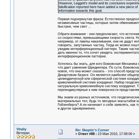
However, Leggett’s model and its conclusive experim
falsification reported here have added a new piece of
information towards this goal.
Первая подчеркнутая фраза: Естественно предполо
независимые частицы, которые затем обменивают
быстрее, чем свет ...
Обрати внимание - они предполагают, что источн
со скоростями, превышающими скорость света. На
например, от лампы накаливания, они не дадут инт
говорить, запутанных частиц. Тогда их можно пош
увидим интерференционный паттерн. Таким частиц
дать именно то, что хочет увидеть экспериментато
интерференционном паттерне.
Хотелось бы знать, для кого Бомовская Механика 
что дает уавнение Шредингера. По сути, Бомовска
новое, что она может сказать - это способ предс
Декартовом базисе. Он является наиболее общепр
цилиндрической или сферической системе координ
криволинейной системе координат. Набор геодези
натуральную криволинейную систему координат. Т
перпендикулярные к ним поверхности представля
Мы знаем из разных источников, что геодезическ
материальных тел, будь то звездных масштабов и
Гейзенберга? А он начинает о себе заявлять, как 
и другое одновременно.
Vitaliy
Re: Skeptic's Corner
Ветеран
«
Ответ #88 :
23 Мая 2010, 17:08:00 »