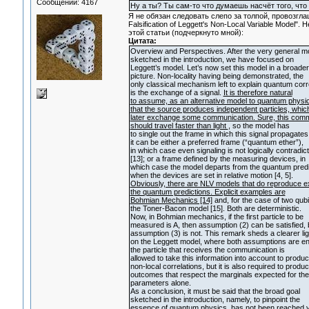
Сообщений: 4167
Ну а ты? Ты сам-то что думаешь насчёт того, что
Я не обязан следовать слепо за толпой, провозгл
Falsification of Leggett's Non-Local Variable Mode
этой статьи (подчеркнуто мной):
Цитата:
Overview and Perspectives. After the very general mo
sketched in the introduction, we have focused on
Leggett’s model. Let’s now set this model in a broader
picture. Non-locality having being demonstrated, the
only classical mechanism left to explain quantum corr
is the exchange of a signal.
It is therefore natural
to assume, as an alternative model to quantum physi
that the source produces independent particles, whic
later exchange some communication. Sure, this comm
should travel faster than light
, so the model has
to single out the frame in which this signal propagates
it can be either a preferred frame (“quantum ether”),
in which case even signaling is not logically contradic
[13]; or a frame defined by the measuring devices, in
which case the model departs from the quantum predi
when the devices are set in relative motion [4, 5].
Obviously, there are NLV models that do reproduce e
the quantum predictions. Explicit examples are
Bohmian Mechanics [14]
and, for the case of two qubi
the Toner-Bacon model [15]. Both are deterministic.
Now, in Bohmian mechanics, if the first particle to be
measured is A, then assumption (2) can be satisfied, 
assumption (3) is not. This remark sheds a clearer lig
on the Leggett model, where both assumptions are en
the particle that receives the communication is
allowed to take this information into account to produ
non-local correlations, but it is also required to produ
outcomes that respect the marginals expected for the
parameters alone.
As a conclusion, it must be said that the broad goal
sketched in the introduction, namely, to pinpoint the
essence of quantum physics, has not been reached y