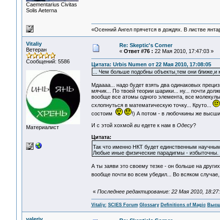
Сaementarius Civitas
Solis Aeterna
«Осенний Ангел прячется в дождях. В листве янтарн
Vitaliy
Re: Skeptic's Corner
Ветеран
«
Ответ #76 :
22 Мая 2010, 17:47:03 »
Сообщений: 5586
Цитата: Urbis Numen от 22 Мая 2010, 17:08:05
... Чем больше подобны объекты,тем они ближе,и 
Мдаааа... надо будет взять два одинаковых преци
мячик... По твоей теории шарики... ну... почти дол
вообще все атомы одного элемента, все молекулы
схлопнуться в математическую точку... Круто...
состоим
!) А потом - в любочкины же выс
И с этой хохмой
ви
едете к нам в
Одесу
?
Материалист
Цитата:
Так что именно НКТ будет единственным научным
Любые иные физические парадигмы - избыточны.
А ты заяви это своему тезке - он больше на други
вообще почти во всем убедил... Во всяком случае,
«
Последнее редактирование: 22 Мая 2010, 18:27:5
Vitaliy:
SCIES Forum
Glossary
Definitions of Magic
Высш
valeriy