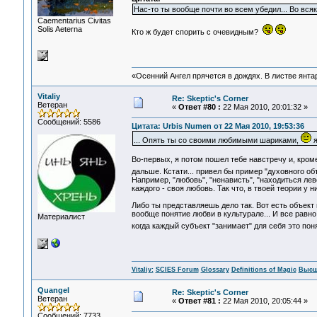
Нас-то ты вообще почти во всем убедил... Во всяк
Сaementarius Civitas
Solis Aeterna
Кто ж будет спорить с очевидным?
«Осенний Ангел прячется в дождях. В листве янтарн
Vitaliy
Re: Skeptic's Corner
Ветеран
«
Ответ #80 :
22 Мая 2010, 20:01:32 »
Сообщений: 5586
Цитата: Urbis Numen от 22 Мая 2010, 19:53:36
... Опять ты со своими любимыми шариками,
я
Во-первых, я потом пошел тебе навстречу и, кром
дальше. Кстати... привел бы пример "духовного объ
Например, "любовь", "ненависть", "находиться леве
каждого - своя любовь. Так что, в твоей теории у
Либо ты представляешь дело так. Вот есть объект в
вообще понятие любви в культурале... И все равно.
Материалист
когда каждый субъект "занимает" для себя это понят
Vitaliy:
SCIES Forum
Glossary
Definitions of Magic
Высш
Quangel
Re: Skeptic's Corner
Ветеран
«
Ответ #81 :
22 Мая 2010, 20:05:44 »
Сообщений: 7733