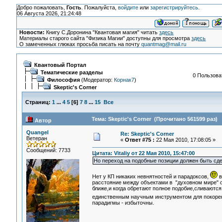
Добро пожаловать,
Гость
. Пожалуйста,
войдите
или
зарегистрируйтесь
.
06 Августа 2026, 21:24:48
Новости:
Книгу С.Доронина "Квантовая магия" читать
здесь
Материалы старого сайта "Физика Магии" доступны для просмотра
здесь
О замеченных глюках просьба писать на почту
quantmag@mail.ru
Квантовый Портал
Тематические разделы
0 Пользоват
Философия
(Модератор:
Корнак7
)
Skeptic's Corner
Страниц:
1
...
4
5
[
6
]
7
8
...
15
Все
Тема: Skeptic's Corner (Прочитано 561599 раз)
Автор
Quangel
Re: Skeptic's Corner
Ветеран
«
Ответ #75 :
22 Мая 2010, 17:08:05 »
Сообщений: 7733
Цитата: Vitaliy от 22 Мая 2010, 15:47:00
Но переход на подобные позиции должен быть сде
Нет у КП никаких невнятностей и парадоксов,
в
расстояние между объектами в "духовном мире" 
ближе,и когда обретают полное подобие,сливаются 
единственным научным инструментом для покорен
парадигмы - избыточны.