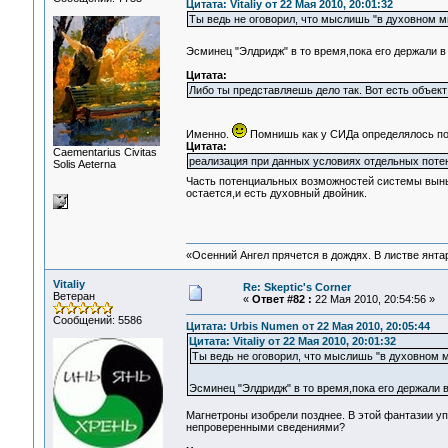
Цитата: Vitaliy от 22 Мая 2010, 20:01:32
Ты ведь не оговорил, что мыслишь "в духовном мир
Эсминец "Элдридж" в то время,пока его держали
Цитата:
Либо ты представляешь дело так. Вот есть объект в
Именно.
Помнишь как у СИДа определялось пон
Цитата:
Сaementarius Civitas
реализация при данных условиях отдельных пот
Solis Aeterna
Часть потенциальных возможностей системы выны
остается,и есть духовный двойник.
«Осенний Ангел прячется в дождях. В листве янтарн
Vitaliy
Re: Skeptic's Corner
Ветеран
«
Ответ #82 :
22 Мая 2010, 20:54:56 »
Сообщений: 5586
Цитата: Urbis Numen от 22 Мая 2010, 20:05:44
Цитата: Vitaliy от 22 Мая 2010, 20:01:32
Ты ведь не оговорил, что мыслишь "в духовном ми
Эсминец "Элдридж" в то время,пока его держали
Магнетроны изобрели позднее. В этой фантазии уп
непроверенными сведениями?