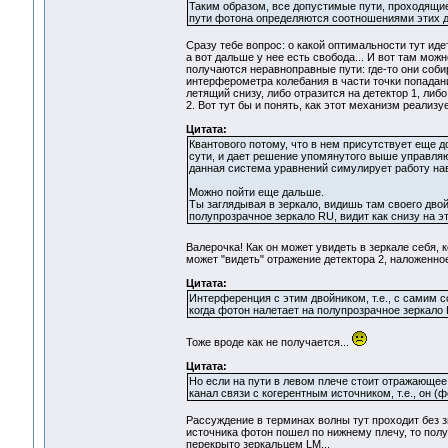
Таким образом, все допустимые пути, проходящи
пути фотона определяются соотношениями этих д
Сразу тебе вопрос: о какой оптимальности тут иде
а вот дальше у нее есть свобода... И вот там мож
получаются неравноправные пути: где-то они собир
интерферометра колебания в части точки попадан
летящий снизу, либо отразится на детектор 1, либо
2. Вот тут бы и понять, как этот механизм реализу
Цитата:
Квантового потому, что в нем присутствует еще
сути, и дает решение упомянутого выше управляющ
данная система уравнений симулирует работу нав
Можно пойти еще дальше.
Ты заглядывая в зеркало, видишь там своего двой
полупрозрачное зеркало RU, видит как снизу на эт
Валерочка! Как он может увидеть в зеркале себя, к
может "видеть" отражение детектора 2, наложенное
Цитата:
Интерференция с этим двойником, т.е., с самим с
когда фотон налетает на полупрозрачное зеркало 
Тоже вроде как не получается...
Цитата:
Но если на пути в левом плече стоит отражающее 
канал связи с когерентным источником, т.е., он (ф
Рассуждение в терминах волны тут проходит без з
источника фотон пошел по нижнему плечу, то получ
перекрыто зеркальцем LM...