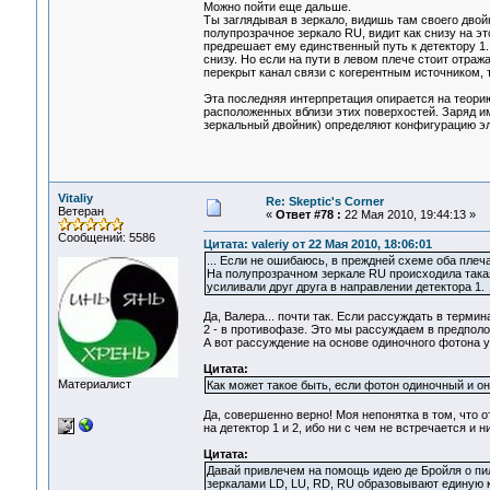
Можно пойти еще дальше.
Ты заглядывая в зеркало, видишь там своего двой
полупрозрачное зеркало RU, видит как снизу на эт
предрешает ему единственный путь к детектору 1.
снизу. Но если на пути в левом плече стоит отраж
перекрыт канал связи с когерентным источником, т.
Эта последняя интерпретация опирается на теори
расположенных вблизи этих поверхостей. Заряд им
зеркальный двойник) определяют конфигурацию эле
Vitaliy
Re: Skeptic's Corner
Ветеран
«
Ответ #78 :
22 Мая 2010, 19:44:13 »
Сообщений: 5586
Цитата: valeriy от 22 Мая 2010, 18:06:01
... Если не ошибаюсь, в преждней схеме оба плеча
На полупрозрачном зеркале RU происходила такая 
усиливали друг друга в направлении детектора 1.
Да, Валера... почти так. Если рассуждать в терми
2 - в противофазе. Это мы рассуждаем в предполож
А вот рассуждение на основе одиночного фотона у
Цитата:
Материалист
Как может такое быть, если фотон одиночный и он
Да, совершенно верно! Моя непонятка в том, что о
на детектор 1 и 2, ибо ни с чем не встречается и 
Цитата:
Давай привлечем на помощь идею де Бройля о пи
зеркалами LD, LU, RD, RU образовывают единую 