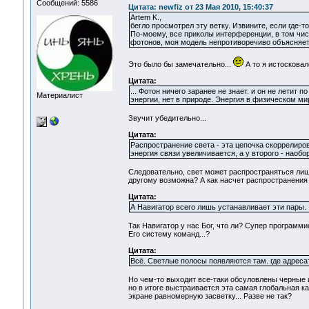
Сообщений: 5586
Цитата: newfiz от 23 Мая 2010, 15:40:37
Artem K.,
бегло просмотрел эту ветку. Извините, если где-т
По-моему, все приколы интерференции, в том 
фотонов, моя модель непротиворечиво объясняет
Это было бы замечательно...
А то я истоскова
Цитата:
... Фотон ничего заранее не знает. и он не летит
Материалист
энергии, нет в природе. Энергия в физическом мир
Звучит убедительно...
Цитата:
Распространение света - эта цепочка скоррелиро
энергия связи увеличивается, а у второго - наобор
Следовательно, свет может распространяться лишь
другому возможна? А как насчет распространения
Цитата:
А Навигатор всего лишь устанавливает эти пары.
Так Навигатор у нас Бог, что ли? Супер программ
Его систему команд...?
Цитата:
Всё. Светлые полосы появляются там. где адреса
Но чем-то выходит все-таки обсуловлены черные и
но в итоге выстраивается эта самая глобальная к
экране равномерную засветку... Разве не так?