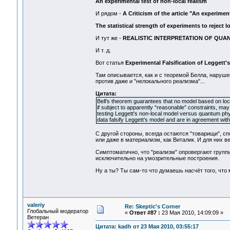
An experimental test of non-local realism
И рядом -
A Criticism of the article "An experiment
The statistical strength of experiments to reject l
И тут же -
REALISTIC INTERPRETATION OF QUA
И т. д.
Вот статья
Experimental Falsification of Leggett'
Там описывается, как и с теоремой Белла, наруш
против даже и "нелокального реализма"...
Цитата:
Bell’s theorem guarantees that no model based on loc
if subject to apparently “reasonable” constraints, may 
testing Leggett’s non-local model versus quantum phy
data falsify Leggett’s model and are in agreement wit
С другой стороны, всегда остаются "товарищи", сп
или даже в материализм, как Виталик. И для них ве
Симптоматично, что "реализм" опровергают группы
исключительно на умозрительные построения.
Ну а ты? Ты сам-то что думаешь насчёт того, что
valeriy
Re: Skeptic's Corner
Глобальный модератор
«
Ответ #87 :
23 Мая 2010, 14:09:09 »
Ветеран
Цитата: kadh от 23 Мая 2010, 03:55:17