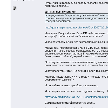
Чтобы там ни говорили по поводу "peaceful coexis
правильно поняли...
Цитата: П.В. Путенихин
Утверждения о "мирном сосуществовании" квантов
теорий на скорость передачи взаимодействия яв
требует пересмотра.
http://quantmagic.narod.ru/volumes/VOL422007/p2130
И он прав. Подумай сам. Если ИП действительно п
телеграф", работающий на "запутанных парах".
И все разговоры о том, что "информация" якобы не
Между тем, противоречия у КМ со СТО были гораз
вращения на его поверхности должна быть в нескол
вполне классическая частица. И какими бы волнов
"электронного облака", верно? А что это означает? В
Поэтому нет никаких оснований полагать, что экс
возможность мгновенной связи. Об этом и Козыре
И вот представь, что СТО рухнет. Падёт, так сказ
Можешь представить? И что тогда? Что будет с 
современной физикой?
И так сейчас в умах - разброд и шатание...
Я тут порылся по ссылке что ты дал на arXiv.org... 
http://arxiv.org/find/all/1/all:+AND+Leggett+theorem/0/1/
Сами названия статей говорят за себя...