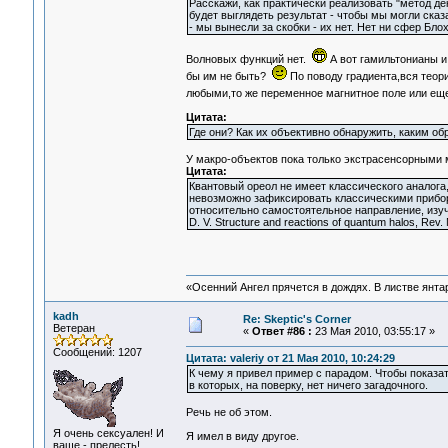
Расскажи, как практически реализовать "метод де
будет выглядеть результат - чтобы мы могли ска
- мы вынесли за скобки - их нет. Нет ни сфер Бло
Волновых функций нет.
А вот гамильтонианы и
бы им не быть?
По поводу градиента,вся теори
любыми,то же переменное магнитное поле или еще
Цитата:
Где они? Как их объективно обнаружить, каким о
У макро-объектов пока только экстрасенсорными м
Цитата:
Квантовый ореол не имеет классического аналога,
невозможно зафиксировать классическими прибо
относительно самостоятельное направление, изуча
D. V. Structure and reactions of quantum halos, Rev.
«Осенний Ангел прячется в дождях. В листве янтарн
kadh
Re: Skeptic's Corner
Ветеран
«
Ответ #86 :
23 Мая 2010, 03:55:17 »
Сообщений: 1207
Цитата: valeriy от 21 Мая 2010, 10:24:29
К чему я привел пример с парадом. Чтобы показа
в которых, на поверку, нет ничего загадочного.
Речь не об этом.
Я очень сексуален! И
Я имел в виду другое.
ваще - прелесть!