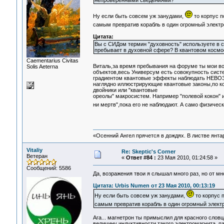
непроверенными сведениями?
Ну если быть совсем уж занудами,
то корпус п
самым превратив корабль в один огромный электр
Цитата:
Вы с СИДом термин "духовность" используете в с
пребывает в духовной сфере? В квантовом космос
Сaementarius Civitas
Виталь,за время пребывания на форуме ты мои в
Solis Aeterna
объектов,весь Универсум есть совокупность сист
градиентом квантовые эффекты наблюдать НЕВОЗ
наглядно иллюстрирующие квантовые законы,по к
двойники или "квантовые
ореолы" макросистем. Например "полевой кокон" 
ни мертв",пока его не наблюдают. А само физическ
«Осенний Ангел прячется в дождях. В листве янтарн
Vitaliy
Re: Skeptic's Corner
Ветеран
«
Ответ #84 :
23 Мая 2010, 01:24:58 »
Сообщений: 5586
Да, возражения твои я слышал много раз, но от мн
Цитата: Urbis Numen от 23 Мая 2010, 00:13:19
Ну если быть совсем уж занудами,
то корпус 
самым превратив корабль в один огромный элект
Ага... магнетрон ты примыслил для красного словца
величину индуктивности такого электромагнита, п