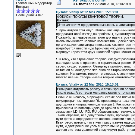
Re: Skeptic's Corner
Глобальный модератор
«
Ответ #77 :
22 Мая 2010, 18:06:01 »
Ветеран
Цитата: Vitaliy от 22 Мая 2010, 15:13:01
Сообщений: 4167
ФОКУСЫ-ПОКУСЫ КВАНТОВОЙ ТЕОРИИ:
Цитата:
Этот алгоритм предложили называть «навигатором
Я прочмотрел этот опус. Живой, насыщенный юмо
предлагает свой взгляд на проблемы, существующи
Пожалуйста, первое испытание для навигатора - п
якобы вычисляет наличие количества щелей в экр
организацию навигатора и показать как конктрентн
потребуется ввести и де Бройлевскую длину волн
маршрут через этот двух-щелевой экран. Может ок
Я к тому, что строя свою теорию, следует различа
наследие, можно сравнить с коралловым рифом. В
своего существования. Отвергнув какой-то пласт, 
остаться в наследство что-либо от старой колони
колонии. Например, теория теплорода, классическ
вместо нее мы теперь имеем теорию квантовой "ж
Цитата: Vitaliy от 22 Мая 2010, 15:13:01
Если рассматривать работу с точки зрения волнов
число раз... А вот если мы рассуждаем с точки зр
Если не ошибаюсь, в преждней схеме оба плеча был
полупрозрачном зеркале RU происходила такая инт
друг друга в направлении детектора 1. Как может 
привлечем на помощь идею де Бройля о пилот-вол
зеркалами LD, LU, RD, RU образовывают единую к
Таким образом, все допустимые пути, проходящие
пути фотона определяются соотношениями этих дл
Квантового потому, что в нем присутствует еще 
сути, и дает решение упомянутого выше управляющ
данная система уравнений симулирует работу нав