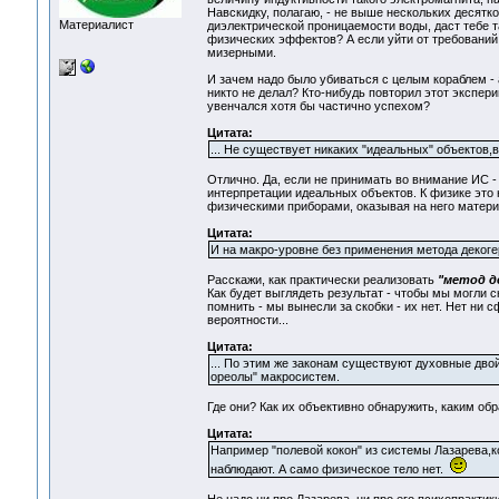
Навскидку, полагаю, - не выше нескольких десятко
Материалист
диэлектрической проницаемости воды, даст тебе т
физических эффектов? А если уйти от требований 
мизерными.
И зачем надо было убиваться с целым кораблем -
никто не делал? Кто-нибудь повторил этот экспер
увенчался хотя бы частично успехом?
Цитата:
... Не существует никаких "идеальных" объектов,
Отлично. Да, если не принимать во внимание ИС 
интерпретации идеальных объектов. К физике это 
физическими приборами, оказывая на него матери
Цитата:
И на макро-уровне без применения метода дек
Расскажи, как практически реализовать
"метод д
Как будет выглядеть результат - чтобы мы могли 
помнить - мы вынесли за скобки - их нет. Нет ни 
вероятности...
Цитата:
... По этим же законам существуют духовные дво
ореолы" макросистем.
Где они? Как их объективно обнаружить, каким об
Цитата:
Например "полевой кокон" из системы Лазарева,ко
наблюдают. А само физическое тело нет.