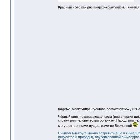
Красный - это как раз анархо-коммунизм. Тяжёлая
target="_blank">https://youtube.com/watch?v=IyYP
Чёрный цвет - склеивающая сила (или энергия ци
страну или человеческий организм. Народ, или че
могущественными существами во Вселенной
Символ А-в-круге можно встретить еще в книге Ште
искусства и природы), опубликованной в Аусбурге 