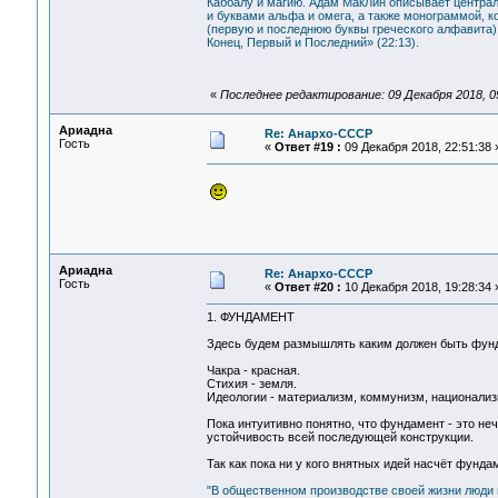
Каббалу и магию. Адам МакЛин описывает централ
и буквами альфа и омега, а также монограммой, к
(первую и последнюю буквы греческого алфавита) 
Конец, Первый и Последний» (22:13).
«
Последнее редактирование: 09 Декабря 2018, 0
Ариадна
Re: Анархо-СССР
Гость
«
Ответ #19 :
09 Декабря 2018, 22:51:38 
Ариадна
Re: Анархо-СССР
Гость
«
Ответ #20 :
10 Декабря 2018, 19:28:34 
1. ФУНДАМЕНТ
Здесь будем размышлять каким должен быть фунда
Чакра - красная.
Стихия - земля.
Идеологии - материализм, коммунизм, национализ
Пока интуитивно понятно, что фундамент - это неч
устойчивость всей последующей конструкции.
Так как пока ни у кого внятных идей насчёт фунда
"В общественном производстве своей жизни люди 