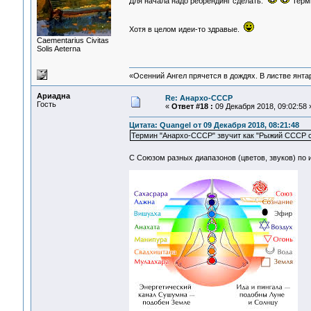
Для начала надо ребрендинг сделать.
Терми
Хотя в целом идеи-то здравые.
Сaementarius Civitas
Solis Aeterna
«Осенний Ангел прячется в дождях. В листве янтарн
Ариадна
Re: Анархо-СССР
Гость
«
Ответ #18 :
09 Декабря 2018, 09:02:58 
Цитата: Quangel от 09 Декабря 2018, 08:21:48
Термин "Анархо-СССР" звучит как "Рыжий СССР 
С Союзом разных диапазонов (цветов, звуков) по