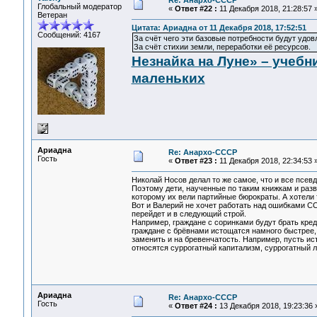
Re: Анархо-СССР
Глобальный модератор
«
Ответ #22 :
11 Декабря 2018, 21:28:57 
Ветеран
Цитата: Ариадна от 11 Декабря 2018, 17:52:51
Сообщений: 4167
За счёт чего эти базовые потребности будут удо
За счёт стихии земли, переработки её ресурсов.
Незнайка на Луне» – учеб
маленьких
Ариадна
Re: Анархо-СССР
Гость
«
Ответ #23 :
11 Декабря 2018, 22:34:53 
Николай Носов делал то же самое, что и все псев
Поэтому дети, наученные по таким книжкам и разв
которому их вели партийные бюрократы. А хотели 
Вот и Валерий не хочет работать над ошибками ССС
перейдет и в следующий строй.
Например, граждане с соринками будут брать кред
граждане с брёвнами истощатся намного быстрее, 
заменить и на бревенчатость. Например, пусть ист
относятся суррогатный капитализм, суррогатный л
Ариадна
Re: Анархо-СССР
Гость
«
Ответ #24 :
13 Декабря 2018, 19:23:36 