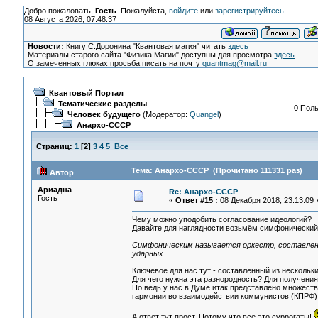
Добро пожаловать,
Гость
. Пожалуйста,
войдите
или
зарегистрируйтесь
.
08 Августа 2026, 07:48:37
Новости:
Книгу С.Доронина "Квантовая магия" читать
здесь
Материалы старого сайта "Физика Магии" доступны для просмотра
здесь
О замеченных глюках просьба писать на почту
quantmag@mail.ru
Квантовый Портал
Тематические разделы
0 Поль
Человек будущего
(Модератор:
Quangel
)
Анархо-СССР
Страниц:
1
[
2
]
3
4
5
Все
Тема: Анархо-СССР (Прочитано 111331 раз)
Автор
Ариадна
Re: Анархо-СССР
Гость
«
Ответ #15 :
08 Декабря 2018, 23:13:09 
Чему можно уподобить согласование идеологий?
Давайте для наглядности возьмём симфонический 
Симфоническим называется оркестр, составлен
ударных.
Ключевое для нас тут - составленный из нескольк
Для чего нужна эта разнородность? Для получения
Но ведь у нас в Думе итак представлено множеств
гармонии во взаимодействии коммунистов (КПРФ),
А ответ тут прост. Потому что всё это суррогаты!