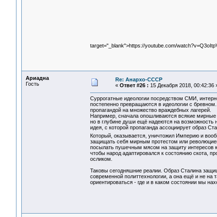
target="_blank">https://youtube.com/watch?v=Q3oItp
Ариадна
Re: Анархо-СССР
Гость
«
Ответ #26 :
15 Декабря 2018, 00:42:36 
Суррогатные идеологии посредством СМИ, интерне
постепенно превращаются в идеологии с бревном. 
пропагандой на множество враждебных лагерей.
Например, сначала опошливаются всякие мирные 
но в глубине души ещё надеются на возможность 
идея, с которой пропаганда ассоциирует образ С
Который, оказывается, уничтожил Империю и во
защищать себя мирным протестом или революцией 
посылать пушечным мясом на защиту интересов ка
чтобы народ адаптировался к состоянию скота, пр
осликом.
Таковы сегодняшние реалии. Образ Сталина защищ
современной политтехнологии, а она ещё и не на 
ориентироваться - где и в каком состоянии мы на