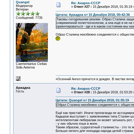
Quangel
Re: Анархо-СССР
Модератор
«
Ответ #27 :
15 Декабря 2018, 01:35:19 
Ветеран
Цитата: Ариадна от 15 Декабря 2018, 00:42:36
Сообщений: 7735
Таковы сегодняшние реалии. Образ Сталина защи
современной политтехнологии, а она ещё и не на
ориентироваться - где и в каком состоянии мы н
Образ Сталина неизбежно соединяется с обществен
Сaementarius Civitas
Solis Aeterna
«Осенний Ангел прячется в дождях. В листве янтарн
Ариадна
Re: Анархо-СССР
Гость
«
Ответ #28 :
15 Декабря 2018, 01:53:20 
Цитата: Quangel от 15 Декабря 2018, 01:35:19
Образ Сталина неизбежно соединяется с обществе
Ещё как пристаёт. Иначе пропаганда не ассоцииро
Кадыров выступает с заявлениями типа Сталин-шай
интеллигентам-либералам он может затыкать рот, 
- у них обычно язык в жопе.
Таким образом, суррогатный сталинисты - это те 
Больше ничего для геноцида народа целой страны 