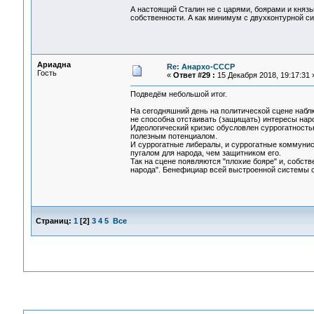
А настоящий Сталин не с царями, боярами и княз
собственности. А как минимум с двухконтурной си
Ариадна
Re: Анархо-СССР
Гость
«
Ответ #29 :
15 Декабря 2018, 19:17:31 
Подведём небольшой итог.
На сегодняшний день на политической сцене набл
не способна отстаивать (защищать) интересы нар
Идеологический кризис обусловлен суррогатност
полезным потенциалом.
И суррогатные либералы, и суррогатные коммунис
пугалом для народа, чем защитником его.
Так на сцене появляются "плохие бояре" и, собств
народа". Бенефициар всей выстроенной системы с
Страниц:
1
[
2
]
3
4
5
Все