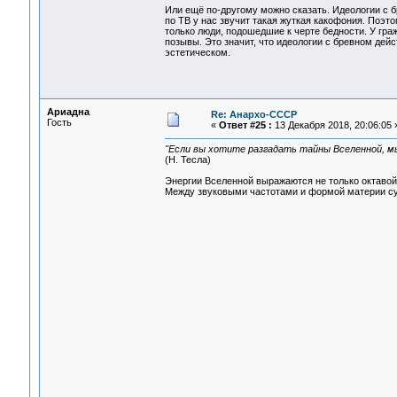
Или ещё по-другому можно сказать. Идеологии с б
по ТВ у нас звучит такая жуткая какофония. Поэ
только люди, подошедшие к черте бедности. У гра
позывы. Это значит, что идеологии с бревном дей
эстетическом.
Ариадна
Re: Анархо-СССР
Гость
«
Ответ #25 :
13 Декабря 2018, 20:06:05 
"Если вы хотите разгадать тайны Вселенной, мы
(Н. Тесла)
Энергии Вселенной выражаются не только октавой с
Между звуковыми частотами и формой материи сущ