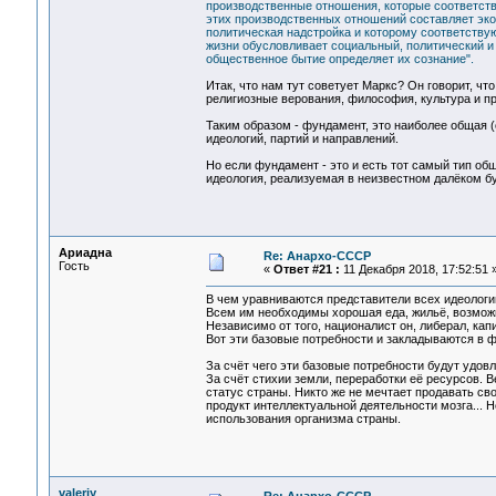
производственные отношения, которые соответств
этих производственных отношений составляет эко
политическая надстройка и которому соответств
жизни обусловливает социальный, политический и 
общественное бытие определяет их сознание".
Итак, что нам тут советует Маркс? Он говорит, чт
религиозные верования, философия, культура и пр
Таким образом - фундамент, это наиболее общая (
идеологий, партий и направлений.
Но если фундамент - это и есть тот самый тип общ
идеология, реализуемая в неизвестном далёком бу
Ариадна
Re: Анархо-СССР
Гость
«
Ответ #21 :
11 Декабря 2018, 17:52:51 
В чем уравниваются представители всех идеологи
Всем им необходимы хорошая еда, жильё, возможн
Независимо от того, националист он, либерал, кап
Вот эти базовые потребности и закладываются в 
За счёт чего эти базовые потребности будут удов
За счёт стихии земли, переработки её ресурсов. 
статус страны. Никто же не мечтает продавать сво
продукт интеллектуальной деятельности мозга... Н
использования организма страны.
valeriy