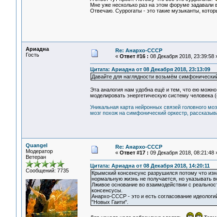
Мне уже несколько раз на этом форуме задавали 
Отвечаю. Суррогаты - это такие музыканты, котор
Ариадна
Re: Анархо-СССР
Гость
«
Ответ #16 :
08 Декабря 2018, 23:39:58 
Цитата: Ариадна от 08 Декабря 2018, 23:13:09
Давайте для наглядности возьмём симфонический
Эта аналогия нам удобна ещё и тем, что ею можно
моделировать энергетическую систему человека (с
Уникальная карта нейронных связей головного моз
мозг похож на симфонический оркестр, рассказыва
Quangel
Re: Анархо-СССР
Модератор
«
Ответ #17 :
09 Декабря 2018, 08:21:48 
Ветеран
Цитата: Ариадна от 08 Декабря 2018, 14:20:11
Сообщений: 7735
Крымский консенсунс разрушился потому что изна
нормальную жизнь не получается, но указывать 
Лживое основание во взаимодействии с реальност
консенсусы.
Анархо-СССР - это и есть согласование идеолог
"Новых Гаити".