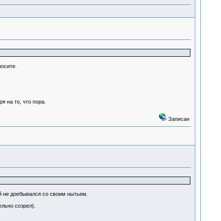
росите.
 на то, что пора.
Записан
ей не доебывался со своим нытьем.
ельно созрел).