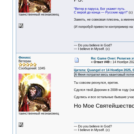
"Ветер в паруса, Бог укажет путь.
С верой до конца — Русские идут!"
(c)
таинственный незнакомец
Заметь, не совковая плесень, а именно
(И попробуй привести контрпример на т
— Do you believe in God?
— I believe in Myself. (c)
Феникс
Re: Game Over: Религия э
Ветеран
«
Ответ #49 :
14 Ноября 2025
Сообщений: 1045
Цитата: Quangel от 14 Ноября 2025, 0
А Феня потратил весь квантовый поте
Ты совсем рехнулся, еретик.
Сдулся твой Доронин в 2008-м году (н
Сдулись и все остальные бывшие участн
Но Мое Святейшество
таинственный незнакомец
— Do you believe in God?
— I believe in Myself. (c)