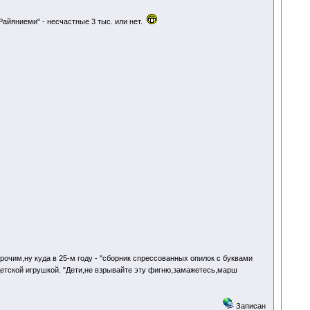
Райяниеми" - несчастные 3 тыс. или нет.
прочим,ну куда в 25-м году - "сборник спрессованных опилок с буквами
детской игрушкой. "Дети,не взрывайте эту фигню,замажетесь,марш
Записан