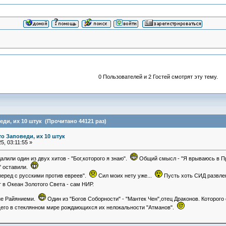
0 Пользователей и 2 Гостей смотрят эту тему.
еди, их 10 штук (Прочитано 44121 раз)
то Заповеди, их 10 штук
, 03:11:55 »
лили один из двух хитов - "Бог,которого я знаю".
Общий смысл - "Я врываюсь в Пр
" оставили.
вперед с русскими против евреев".
Сил моих нету уже...
Пусть хоть СИД развле
 в Океан Золотого Света - сам НИР.
ане Райяниеми.
Один из "Богов Соборности" - "Мантек Чен",отец Драконов. Которог
щего в стеклянном мире рождающихся их нелокальности "Атманов".