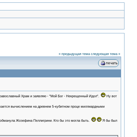
« предыдущая тема
следующая тема »
авославный Храм и заявляю - "Мой Бог - Некрещенный Идол".
Ну вот
кается вычислением на древнем 5-кубитном проце миллиардными
о обманула Жозефина Пеллигрини. Кто бы это могла быть.
Я бы был