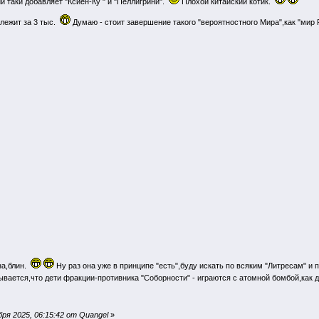
и таки добавляет "Ксиен-Ку " и "Пеллигрини".
Плохой китайский котик.
лежит за 3 тыс.
Думаю - стоит завершение такого "вероятностного Мира",как "мир 
жна,блин.
Ну раз она уже в принципе "есть",буду искать по всяким "Литресам" и 
вается,что дети фракции-противника "Соборности" - играются с атомной бомбой,как 
ря 2025, 06:15:42 от Quangel
»