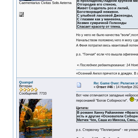
В прохладном,гладком хрупком ми
Сaementarius Civitas Solis Aeterna
Отгородив его стеною,
Живет Создатель роз и лилий,
Боготворящий неживое.
С улыбкой ласковой Джоконды,
С глазами как у манекена,
Хозяин сумрачной Голконды
Спасает красоту от тлена.
Но у него не было качества "воли",по
Начальством положено,чего я могу сд
А Феня потратил весь квантовый поте
p.s. "Гончая" если что вышла офигенн
«
Последнее редактирование: 14 Нояб
«Осенний Ангел прячется в дождях. В л
Quangel
Re: Game Over: Религия э
Ветеран
«
Ответ #46 :
14 Ноября 2025
Сообщений: 7733
Вот чем отличаются западные нейросет
персонажей "Богов Соборности".
"А
Цитата:
В романе Ханну Райаниеми «Фракт
есть и другие «Основатели Соборн
Матчек Чен, Саша из Минска, Сянь,
p.s. Стервочку "Пеллигрини" - не упо