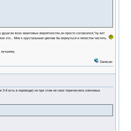
ы души во всех квантовых вероятностях,он просто согласился,"ну вот
ое это... Мне к хрустальным цветам бы вернуться и лепестки чистить.
к лучшему.
Записан
е 3-й есть в переводе) но при этом не смог перечислить ключевых