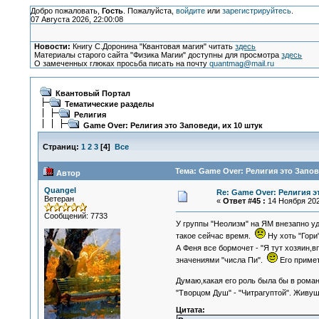
Добро пожаловать,
Гость
. Пожалуйста,
войдите
или
зарегистрируйтесь
.
07 Августа 2026, 22:00:08
Новости:
Книгу С.Доронина "Квантовая магия" читать
здесь
Материалы старого сайта "Физика Магии" доступны для просмотра
здесь
О замеченных глюках просьба писать на почту
quantmag@mail.ru
Квантовый Портал
Тематические разделы
Религия
Game Over: Религия это Заповеди, их 10 штук
Страниц:
1
2
3
[
4
]
Все
Тема: Game Over: Религия это Запов
Автор
Quangel
Re: Game Over: Религия э
Ветеран
«
Ответ #45 :
14 Ноября 2025
Сообщений: 7733
У группы "Неолизм" на ЯМ внезапно уда
такое сейчас время.
Ну хоть "Гори
А Феня все бормочет - "Я тут хозяин,
значениями "числа Пи".
Его примет
Думаю,какая его роль была бы в ром
"Творцом Душ" - "Читрагуптой". Живу
Цитата: