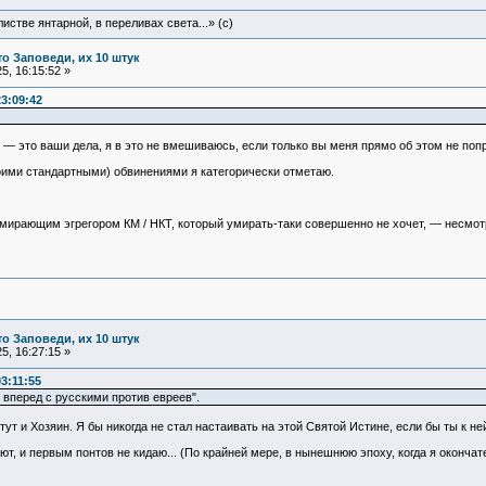
истве янтарной, в переливах света...» (c)
то Заповеди, их 10 штук
, 16:15:52 »
3:09:42
 — это ваши дела, я в это не вмешиваюсь, если только вы меня прямо об этом не поп
оими стандартными) обвинениями я категорически отметаю.
ирающим эгрегором КМ / НКТ, который умирать-таки совершенно не хочет, — несмотря
то Заповеди, их 10 штук
, 16:27:15 »
3:11:55
 вперед с русскими против евреев".
ут и Хозяин. Я бы никогда не стал настаивать на этой Святой Истине, если бы ты к н
ют, и первым понтов не кидаю... (По крайней мере, в нынешнюю эпоху, когда я окончат