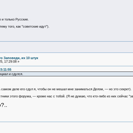
 и только Русские.
ему того, как "советские идут").
то Заповеди, их 10 штук
, 17:29:08 »
3:11:55
нциал и сдулся.
а самом деле его сдул я, чтобы он не мешал мне заниматься Делом, — но это секрет).
ики этого форума, — кроме нас с тобой. (Я не думаю, что кто-либо из них сейчас "за
?..