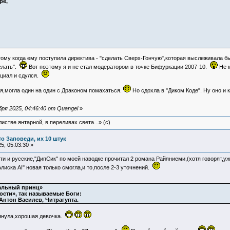
ре,
этому когда ему поступила директива - "сделать Сверх-Гончую",которая выслеживала б
елать".
Вот поэтому я и не стал модератором в точке Бифуркации 2007-10.
Не м
нциал и сдулся.
ая,могла один на один с Драконом помахаться.
Но сдохла в "Диком Коде". Ну оно и 
ря 2025, 04:46:40 от Quangel
»
истве янтарной, в переливах света...» (c)
то Заповеди, их 10 штук
, 05:03:30 »
и и русские,"ДипСик" по моей наводке прочитал 2 романа Райяниеми,(хотя говорят,уж
лиска АI" новая только смогла,и то,после 2-3 уточнений.
альный принц»
ости», так называемые Боги:
 Антон Василев, Читрагупта.
мянула,хорошая девочка.