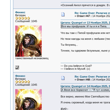
«Осенний Ангел прячется в дождях. В л
Феникс
Re: Game Over: Религия э
Ветеран
«
Ответ #47 :
14 Ноября 2025
Сообщений: 1045
Цитата: Quangel от 13 Ноября 2025, 2
Все мы профукали. И ты и я и Пипа.
Что вы там с Пипой профукали или нет
Но твои наезды на меня с любыми (тв
Ты безумец...
Точнее, ты одержим безумным, ныне ум
таинственный незнакомец
— Do you believe in God?
— I believe in Myself. (c)
Феникс
Re: Game Over: Религия э
Ветеран
«
Ответ #48 :
14 Ноября 2025
Сообщений: 1045
Цитата: Quangel от 14 Ноября 2025, 0
А Феня все бормочет — "Я тут хозяин,
Все верно, именно Мое Святейшество т
Я очень скромный, когда меня не трога
PS: