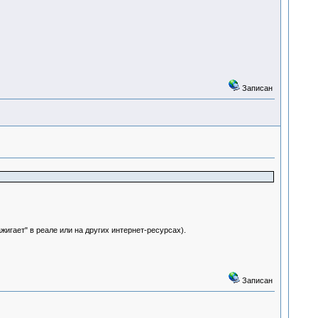
Записан
жигает" в реале или на других интернет-ресурсах).
Записан