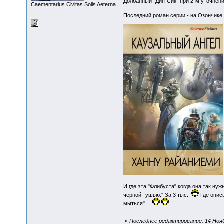
Долбанный "Дип-Сик" при 2-м уточнени
Сaementarius Civitas Solis Aeterna
Последний роман серии - на Озончике 
И где эта "Флибуста",когда она так ну
черной тушью." За 3 тыс.
Где описы
мыться"...
«
Последнее редактирование: 14 Нояб