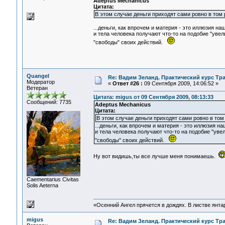
Adeptus Mechanicus
Цитата:
В этом случае деньги приходят сами ровно в том
...деньги, как впрочем и материя - это иллюзия н
и тела человека получают что-то на подобие "увел
"свободы" своих действий.
Quangel
Re: Вадим Зеланд. Практический курс Тра
Модератор
«
Ответ #26 :
09 Сентября 2009, 14:06:52 »
Ветеран
Цитата: migus от 09 Сентября 2009, 08:13:33
Сообщений: 7735
Adeptus Mechanicus
Цитата:
В этом случае деньги приходят сами ровно в то
...деньги, как впрочем и материя - это иллюзия н
и тела человека получают что-то на подобие "уве
"свободы" своих действий.
Ну вот видишь,ты все лучше меня понимаешь.
Сaementarius Civitas
Solis Aeterna
«Осенний Ангел прячется в дождях. В листве янтарн
migus
Re: Вадим Зеланд. Практический курс Тра