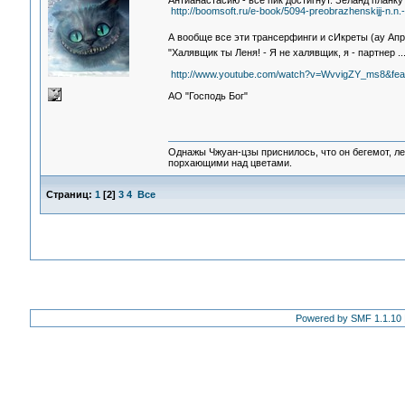
Антианастасию - все пик достигнут. Зеланд планк
http://boomsoft.ru/e-book/5094-preobrazhenskijj-n.n.-
А вообще все эти трансерфинги и сИкреты (ау Апр
"Халявщик ты Леня! - Я не халявщик, я - партнер 
http://www.youtube.com/watch?v=WvvigZY_ms8&feat
АО "Господь Бог"
Однажы Чжуан-цзы приснилось, что он бегемот, л
порхающими над цветами.
Страниц:
1
[
2
]
3
4
Все
Powered by SMF 1.1.10