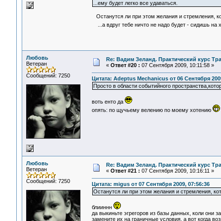
...ему будет легко все удаваться.
Останутся ли при этом желания и стремления, к
...а вдруг тебе ничто не надо будет - сидишь на 
Любовь
Re: Вадим Зеланд. Практический курс Тра
Ветеран
«
Ответ #20 :
07 Сентября 2009, 10:11:58 »
Сообщений: 7250
Цитата: Adeptus Mechanicus от 06 Сентября 2009
Просто в области событийного пространства,котор
воть енто да
опять: по щучьему велению по моему хотению
Любовь
Re: Вадим Зеланд. Практический курс Тра
Ветеран
«
Ответ #21 :
07 Сентября 2009, 10:16:11 »
Сообщений: 7250
Цитата: migus от 07 Сентября 2009, 07:56:36
Останутся ли при этом желания и стремления, ко
блииннн
да выкиньте эгрегоров из базы данных, коли они з
замените их на граничные условия, а вот когда во