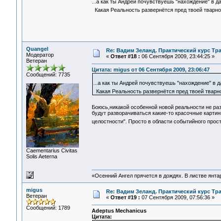
...а как ты Андрей почувствуешь "нахождение" в 
Какая Реальность развернётся пред твоей тварн
Quangel
Re: Вадим Зеланд. Практический курс Тра
Модератор
«
Ответ #18 :
06 Сентября 2009, 23:44:25 »
Ветеран
Цитата: migus от 06 Сентября 2009, 23:06:47
Сообщений: 7735
...а как ты Андрей почувствуешь "нахождение" в
Какая Реальность развернётся пред твоей твар
Боюсь,никакой особенной новой реальности не ра
будут разворачиваться какие-то красочные карти
целостности". Просто в области событийного прост
Сaementarius Civitas
Solis Aeterna
«Осенний Ангел прячется в дождях. В листве янтарн
migus
Re: Вадим Зеланд. Практический курс Тра
Ветеран
«
Ответ #19 :
07 Сентября 2009, 07:56:36 »
Сообщений: 1789
Adeptus Mechanicus
Цитата: