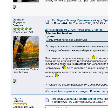
останутся только уровни - т.е. пространства стаб
Quangel
Re: Вадим Зеланд. Практический курс Тра
Модератор
«
Ответ #24 :
07 Сентября 2009, 22:52:43 »
Ветеран
Цитата: migus от 07 Сентября 2009, 07:56:36
Сообщений: 7735
Adeptus Mechanicus
Цитата:
...ему будет легко все удаваться.
Останутся ли при этом желания и стремления, к
...а вдруг тебе ничто не надо будет - сидишь на х
Они скажем так трансформируются.
Если чист
"желание денег и успеха",то трансформированное 
количество денег как инструмент для исполнения 
необходимы.
А что касается "ничего не надо б
Сaementarius Civitas
Solis Aeterna
индивидуальна,как отпечатки пальцев или рисунок
нашел.
«
Последнее редактирование: 07 Сентября 2009, 
«Осенний Ангел прячется в дождях. В листве янтарн
migus
Re: Вадим Зеланд. Практический курс Тра
Ветеран
«
Ответ #25 :
09 Сентября 2009, 08:13:33 »
Сообщений: 1789