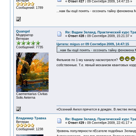
Ветеран
«
Ответ #27 :
09 Сентября 2009, 14:47:15 »
Сообщений: 1789
...нам бы ещё понять - осознать тайну феномена 
Quangel
Re: Вадим Зеланд. Практический курс Тра
Модератор
«
Ответ #28 :
09 Сентября 2009, 15:21:37 »
Ветеран
Цитата: migus от 09 Сентября 2009, 14:47:15
Сообщений: 7735
...нам бы ещё понять - осознать тайну феномена
Фильмов по 1-му каналу насмотрелся?
собственные. Т.е. явный механизм квантовых кор
Сaementarius Civitas
Solis Aeterna
«Осенний Ангел прячется в дождях. В листве янтарн
Владимир Травка
Re: Вадим Зеланд. Практический курс Тра
Ветеран
«
Ответ #29 :
09 Сентября 2009, 22:41:17 »
Сообщений: 1238
Уровень популярности пЕсателе подобных Зеланд