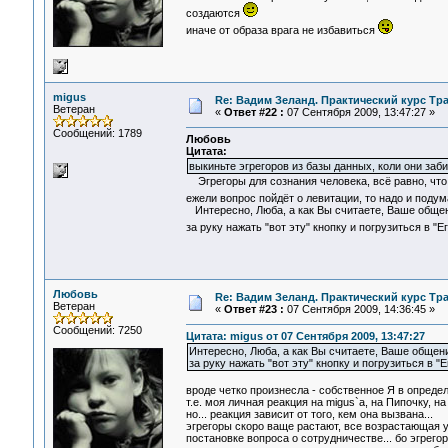
создаются
иначе от образа врага не избавиться
migus
Re: Вадим Зеланд. Практический курс Тра
Ветеран
«
Ответ #22 :
07 Сентября 2009, 13:47:27 »
Сообщений: 1789
Любовь
Цитата:
выкиньте эгрегоров из базы данных, коли они заби
Эгрегоры для сознания человека, всё равно, что г
ежели вопрос пойдёт о левитации, то надо и подум
Интересно, Люба, а как Вы считаете, Ваше общени
за руку нажать "вот эту" кнопку и погрузиться в "
Любовь
Re: Вадим Зеланд. Практический курс Тра
Ветеран
«
Ответ #23 :
07 Сентября 2009, 14:36:45 »
Сообщений: 7250
Цитата: migus от 07 Сентября 2009, 13:47:27
Интересно, Люба, а как Вы считаете, Ваше общени
за руку нажать "вот эту" кнопку и погрузиться в "
вроде четко произнесла - собственное Я в опреде
т.е. моя личная реакция на migus`а, на Пипочку, на
но... реакция зависит от того, кем она вызвана...
эгрегоры скоро ваще растают, все возрастающая ун
постановке вопроса о сотрудничестве... бо эгрегор 