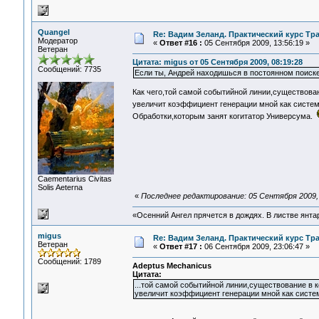
Quangel
Re: Вадим Зеланд. Практический курс Тра
Модератор
«
Ответ #16 :
05 Сентября 2009, 13:56:19 »
Ветеран
Цитата: migus от 05 Сентября 2009, 08:19:28
Сообщений: 7735
Если ты, Андрей находишься в постоянном поиске, 
Как чего,той самой событийной линии,существова
увеличит коэффициент генерации мной как систе
Обработки,которым занят когитатор Универсума.
Сaementarius Civitas
Solis Aeterna
«
Последнее редактирование: 05 Сентября 2009, 
«Осенний Ангел прячется в дождях. В листве янтарн
migus
Re: Вадим Зеланд. Практический курс Тра
Ветеран
«
Ответ #17 :
06 Сентября 2009, 23:06:47 »
Сообщений: 1789
Adeptus Mechanicus
Цитата:
...той самой событийной линии,существование в 
увеличит коэффициент генерации мной как систе