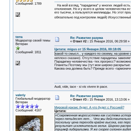
Сообщений: 1789
На мой взгляд, "парадигма" у многих людей есть. 
отклонения. Но и у всего в целом человечества ес
его тысячи, а пользуются миллиарды. Но этот проц
обязательно под контролем людей) Искусственн
terra
Re: Развитие разума
Модератор своей темы
«
Ответ #2 :
15 Января 2016, 06:29:58 »
Ветеран
Цитата: migus от 15 Января 2016, 00:18:05
Сообщений: 1811
какой то смысл... у каждого по своему, на уровне
неплохо сказано). Отсутствие парадигмы заменяет 
Парадигма человечества -тех.прогресс? возможно
Планеты.Поэтому мы (тут мои широко раскрытые г
Какова она должна быть? Прежде всего -гармоничн
Audi, vide, tace - si vis vivere in pace.
valeriy
Re: Развитие разума
Глобальный модератор
«
Ответ #3 :
15 Января 2016, 13:13:06 »
Ветеран
Мировой кризис будет. А что будет с Россией?
Сообщений: 4167
Цитата:
«Современная миросистема как система истори
через пятьдесят лет… Что мы действительно з
поскольку цена перехода крайне высока, его пе
результат исключительно велик. Широко распро
триумф либерализма. Я же скорее склонен виде