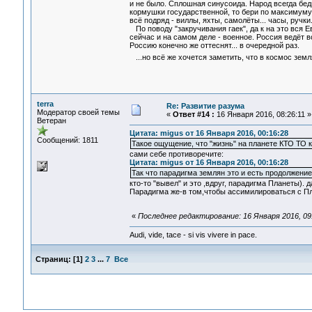
и не было. Сплошная синусоида. Народ всегда бедн
кормушки государственной, то бери по максимуму. 
всё подряд - виллы, яхты, самолёты... часы, ручки.
По поводу "закручивания гаек", да к на это вся Е
сейчас и на самом деле - военное. Россия ведёт в
Россию конечно же оттеснят... в очередной раз.
...но всё же хочется заметить, что в космос земл
terra
Re: Развитие разума
Модератор своей темы
«
Ответ #14 :
16 Января 2016, 08:26:11 »
Ветеран
Цитата: migus от 16 Января 2016, 00:16:28
Сообщений: 1811
Такое ощущение, что "жизнь" на планете КТО ТО к
сами себе противоречите:
Цитата: migus от 16 Января 2016, 00:16:28
Так что парадигма землян это и есть продолжение
кто-то "вывел" и это ,вдруг, парадигма Планеты). 
Парадигма же-в том,чтобы ассимилироваться с Пла
«
Последнее редактирование: 16 Января 2016, 09:
Audi, vide, tace - si vis vivere in pace.
Страниц:
[
1
]
2
3
...
7
Все