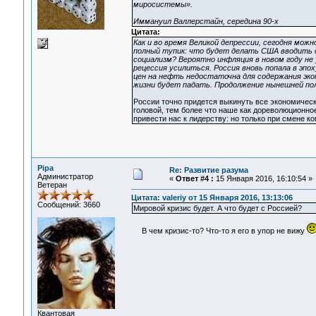
миросистемы».
Иммануил Валлерстайн, середина 90-х
Цитата:
Как и во время Великой депрессии, сегодня мож
полный тупик: что будет делать США вводить
социализм? Вероятно инфляция в новом году не 
рецессия усилиться. Россия вновь попала в эпох
цен на нефть недостаточна для содержания экон
жизни будет падать. Продолжение нынешней по
России точно придется выкинуть все экономическ
головой, тем более что наше как дореволюционно
привести нас к лидерству: но только при смене к
Pipa
Re: Развитие разума
Администратор
«
Ответ #4 :
15 Января 2016, 16:10:54 »
Ветеран
Цитата: valeriy от 15 Января 2016, 13:13:06
Сообщений: 3660
Мировой кризис будет. А что будет с Россией?
В чем кризис-то? Что-то я его в упор не вижу
Квантовая