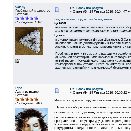
valeriy
Re: Развитие разума
Глобальный модератор
«
Ответ #8 :
15 Января 2016, 18:34:47 »
Ветеран
Гайдаровский форум: они безнадежны
Сообщений: 4167
Цитата:
высококомпетентные мировые экономисты обсу
мировых экономистов (равно как и себя) считаю
Цитата:
в словах вице-премьера (Игоря Шувалова, В.С.) 
выбивались бы из доминирующей в России либера
жизнью страны и до тех пор, пока она является 
Проблема в том, что сама эта парадигма ошибочн
ошибочной платформы, для нормальных людей кон
истеблишмент. Каждый мало—мальски уважающий 
комфортабельной стране. У кого-то коттедж в Шве
давлением санкций и управленческой безграмотно
Pipa
Re: Развитие разума
Администратор
«
Ответ #9 :
15 Января 2016, 20:33:22 »
Ветеран
Мой
пост
с другого форума, показавшийся мне в т
Сообщений: 3660
Говоря о выборе, надо понимать, что число вариа
(в зависимости от достигнутого ими уровня разви
пешки в шахматах есть только два варианта на вы
превратиться в любую фигуру (кроме короля) появ
И в отношении государств эта аналогия тоже верн
государства, следует оценить, действительно ли у 