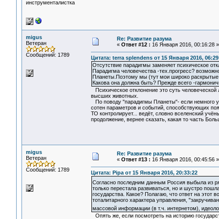
инструменталистка
migus
Re: Развитие разума
Ветеран
«
Ответ #12 :
16 Января 2016, 00:16:28 »
Сообщений: 1789
Цитата: terra splendens от 15 Января 2016, 06:29
Отсутствие парадигмы заменяет психическое откло
Парадигма человечества -тех.прогресс? возможн
Планеты.Поэтому мы (тут мои широко раскрытые 
Какова она должна быть? Прежде всего -гармоничн
Психическое отклонение это суть человеческой ли
высших животных.
По поводу "парадигмы Планеты"- если немного у
сотен параметров и событий, способствующих появ
ТО контролирует... ведёт, словно вселенский учён
продолжение, вернее сказать, какая то часть Бол
migus
Re: Развитие разума
Ветеран
«
Ответ #13 :
16 Января 2016, 00:45:56 »
Сообщений: 1789
Цитата: Pipa от 15 Января 2016, 20:33:22
Согласно последним данным Россия выбыла из р
только перестала развиваться, но и шустро пошл
государства. Какое? Полагаю, что ответ на этот в
тоталитарного характера управления, "закручиван
массовой информации (в т.ч. интернетом), идеоло
Опять же, если посмотреть на историю государст