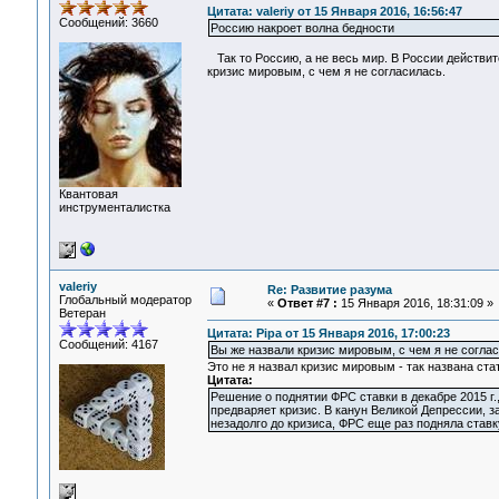
Цитата: valeriy от 15 Января 2016, 16:56:47
Сообщений: 3660
Россию накроет волна бедности
Так то Россию, а не весь мир. В России действите
кризис мировым, с чем я не согласилась.
Квантовая
инструменталистка
valeriy
Re: Развитие разума
Глобальный модератор
«
Ответ #7 :
15 Января 2016, 18:31:09 »
Ветеран
Цитата: Pipa от 15 Января 2016, 17:00:23
Сообщений: 4167
Вы же назвали кризис мировым, с чем я не согла
Это не я назвал кризис мировым - так названа ста
Цитата:
Решение о поднятии ФРС ставки в декабре 2015 г.,
предваряет кризис. В канун Великой Депрессии, за
незадолго до кризиса, ФРС еще раз подняла ставку