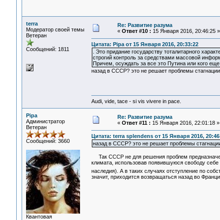
terra
Re: Развитие разума
Модератор своей темы
«
Ответ #10 :
15 Января 2016, 20:46:25 »
Ветеран
Цитата: Pipa от 15 Января 2016, 20:33:22
Сообщений: 1811
. Это придание государству тоталитарного характ
строгий контроль за средствами массовой информа
Причем, осуждать за все это Путина или кого еще 
назад в СССР? это не решает проблемы стагнации 
Audi, vide, tace - si vis vivere in pace.
Pipa
Re: Развитие разума
Администратор
«
Ответ #11 :
15 Января 2016, 22:01:18 »
Ветеран
Цитата: terra splendens от 15 Января 2016, 20:46
Сообщений: 3660
назад в СССР? это не решает проблемы стагнации
Так СССР не для решения проблем предназначен,
климата, использовав появившуюся свободу себе п
наследия). А в таких случаях отступление по соб
значит, приходится возвращаться назад во Франци
Квантовая