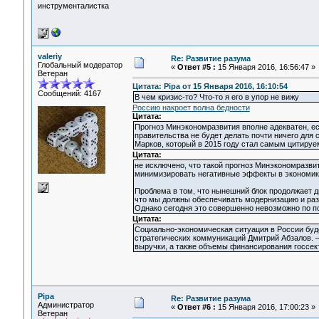
инструменталистка
valeriy
Re: Развитие разума
Глобальный модератор
«
Ответ #5 :
15 Января 2016, 16:56:47 »
Ветеран
Цитата: Pipa от 15 Января 2016, 16:10:54
Сообщений: 4167
В чем кризис-то? Что-то я его в упор не вижу
Россию накроет волна бедности
Цитата:
Прогноз Минэкономразвития вполне адекватен, есл
правительства не будет делать почти ничего для
Марков, который в 2015 году стал самым цитиру
Цитата:
не исключено, что такой прогноз Минэкономразвит
минимизировать негативные эффекты в экономике,
Проблема в том, что нынешний блок продолжает дв
что мы должны обеспечивать модернизацию и разв
Однако сегодня это совершенно невозможно по п
Цитата:
Социально-экономическая ситуация в России буде
стратегических коммуникаций Дмитрий Абзалов.
выручки, а также объемы финансирования госсек
Pipa
Re: Развитие разума
Администратор
«
Ответ #6 :
15 Января 2016, 17:00:23 »
Ветеран