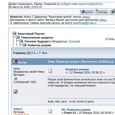
Добро пожаловать,
Гость
. Пожалуйста,
войдите
или
зарегистрируйтесь
.
06 Августа 2026, 13:51:37
Новости:
Книгу С.Доронина "Квантовая магия" читать
здесь
Материалы старого сайта "Физика Магии" доступны для просмотра
здесь
О замеченных глюках просьба писать на почту
quantmag@mail.ru
Квантовый Портал
Тематические разделы
0 Поль
Человек будущего
(Модератор:
Quangel
)
Развитие разума
Страниц:
[
1
]
2
3
...
7
Все
Тема: Развитие разума (Прочитано 154328 раз)
Автор
terra
Развитие разума
Модератор своей темы
«
:
12 Января 2016, 16:36:12 »
Ветеран
Разум свой бионоситель использует пока что на 2
Сообщений: 1811
известно. И бездна человечества не в малости че
этой парадигмы. на текущий момент
Audi, vide, tace - si vis vivere in pace.
migus
Re: Развитие разума
Ветеран
«
Ответ #1 :
15 Января 2016, 00:18:05 »