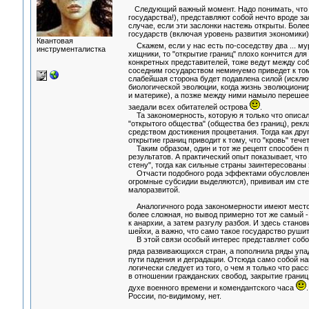
Следующий важный момент. Надо понимать, что г
государства!), представляют собой нечто вроде 
случае, если эти заслонки настежь открыты. Более
государств (включая уровень развития экономики)
Квантовая
Скажем, если у нас есть по-соседству два ... м
инструменталистка
хищники, то "открытие границ" плохо кончится для
конкретных представителей, тоже ведут между соб
соседним государством неминуемо приведет к тому
слабейшая сторона будет подавлена силой (исключ
биологической эволюции, когда жизнь эволюциони
и материке), а позже между ними намыло перешеек
заедали всех обитателей острова
.
Та закономерность, которую я только что описала
"открытого общества" (общества без границ), рекл
средством достижения процветания. Тогда как дру
открытие границ приводит к тому, что "кровь" течет 
Таким образом, один и тот же рецепт способен п
результатов. А практический опыт показывает, чт
стену", тогда как сильные страны заинтересованы 
Отчасти подобного рода эффектами обусловлена о
огромные субсидии выделяются), прививая им сте
малоразвитой.
Аналогичного рода закономерности имеют место 
более сложная, но вывод примерно тот же самый 
к анархии, а затем разгулу разбоя. И здесь стан
шейхи, а важно, что само такое государство рушит
В этой связи особый интерес представляет собой
ряда развивающихся стран, а пополнила ряды уп
пути падения и деградации. Отсюда само собой на
логически следует из того, о чем я только что рас
в отношении гражданских свобод, закрытие границ,
духе военного времени и комендантского часа
России, по-видимому, нет.