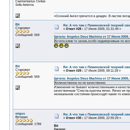
Сaementarius Civitas
Solis Aeterna
«Осенний Ангел прячется в дождях. В листве янтарн
Bit
Re: А что там с Пименовской теорией с
Старожил
«
Ответ #28 :
17 Июля 2009, 01:31:49 »
Сообщений: 569
Цитата: Angelus Deus Machina от 17 Июля 2009, 
Кстати,клюв-то зачем,особо недоверчивым по моз
Bit
Re: А что там с Пименовской теорией с
Старожил
«
Ответ #29 :
17 Июля 2009, 08:11:28 »
Сообщений: 569
Цитата: Angelus Deus Machina от 17 Июля 2009, 
Количественно но не качественно.
Изменения не бывают количественными и качеств
качественным "Снесла курочка яичко. Яичко не пр
нелокальном состоянии происходят какие-то измен
migus
Re: А что там с Пименовской теорией с
Ветеран
«
Ответ #30 :
17 Июля 2009, 22:55:29 »
Сообщений: 1789
Bit
Цитата: