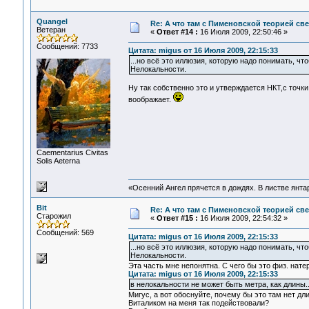
Quangel
Re: А что там с Пименовской теорией с
Ветеран
«
Ответ #14 :
16 Июля 2009, 22:50:46 »
Сообщений: 7733
Цитата: migus от 16 Июля 2009, 22:15:33
...но всё это иллюзия, которую надо понимать, ч
Нелокальности.
Ну так собственно это и утверждается НКТ,с точ
воображает.
Сaementarius Civitas
Solis Aeterna
«Осенний Ангел прячется в дождях. В листве янтарн
Bit
Re: А что там с Пименовской теорией с
Старожил
«
Ответ #15 :
16 Июля 2009, 22:54:32 »
Сообщений: 569
Цитата: migus от 16 Июля 2009, 22:15:33
...но всё это иллюзия, которую надо понимать, чт
Нелокальности.
Эта часть мне непонятна. С чего бы это физ. нат
Цитата: migus от 16 Июля 2009, 22:15:33
в нелокальности не может быть метра, как длины.
Мигус, а вот обоснуйте, почему бы это там нет дл
Виталиком на меня так подействовали?