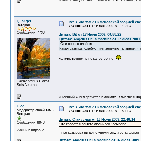
Какая разница, слабеют или зеленеют, главное, чт
Quangel
Re: А что там с Пименовской теорией с
Ветеран
«
Ответ #24 :
17 Июля 2009, 01:14:24 »
Сообщений: 7733
Цитата: Bit от 17 Июля 2009, 00:58:22
Цитата: Angelus Deus Machina от 17 Июля 2009,
Они просто слабеют.
Какая разница, слабеют или зеленеют, главное, чт
Количественно но не качественно.
Сaementarius Civitas
Solis Aeterna
«Осенний Ангел прячется в дождях. В листве янтарн
Oleg
Re: А что там с Пименовской теорией с
Модератор своей темы
«
Ответ #25 :
17 Июля 2009, 01:16:14 »
Ветеран
Цитата: Станислав от 16 Июля 2009, 22:46:14
Сообщений: 8943
Что касается вашего любимого Козырева
Йожык в нирване
я про козырева нигде не упоминал.. и ветку делал 
Цитата: Angelus Deus Machina от 16 Июля 2009, 