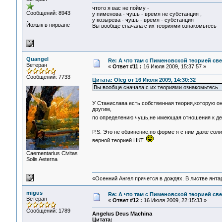
чтото я вас не пойму -
Сообщений: 8943
у пименова - чушь - время не субстанция ,
у козырева - чушь - время - субстанция
Йожык в нирване
Вы вообще сначала с их теориями ознакомьтесь
Quangel
Re: А что там с Пименовской теорией с
Ветеран
«
Ответ #11 :
16 Июля 2009, 15:37:57 »
Сообщений: 7733
Цитата: Oleg от 16 Июля 2009, 14:30:32
Вы вообще сначала с их теориями ознакомьтесь
У Станислава есть собственная теория,которую он
другим,
по определению чушь,не имеющая отношения к де
P.S. Это не обвинение,по форме я с ним даже сол
верной теорией НКТ.
Сaementarius Civitas
Solis Aeterna
«Осенний Ангел прячется в дождях. В листве янтарн
migus
Re: А что там с Пименовской теорией с
Ветеран
«
Ответ #12 :
16 Июля 2009, 22:15:33 »
Сообщений: 1789
Angelus Deus Machina
Цитата: