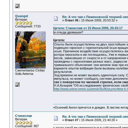
Quangel
Re: А что там с Пименовской теорией с
Ветеран
«
Ответ #6 :
15 Июля 2009, 20:53:32 »
Сообщений: 7733
Цитата: Станислав от 15 Июля 2009, 20:43:17
и откуда дровишки?
Цитата:
Опыты были осуществлены на двух простейших ме
подвешен гироскоп с горизонтальной осью вращен
осью. Причинное воздействие осуществлялось ви
ротора гироскопа и им поглощались, Уже в перв
весов, зависевшие от скорости и от направления
проведены с гироскопами разных масс, радиусов
тривиального объяснения: они меняли знак при из
варианте опытов вибрации были вызваны колебан
Сaementarius Civitas
результатов.
Solis Aeterna
Ход времени не может вызвать одиночную силу. О
импульса, но может сообщать системе дополнит
сек с поворотом по часовой стрелке, если смо
Н.А.Козырев "Об исследованиях физических свой
http://www.univer.omsk.su/omsk/Sci/Kozyrev/time-k.
«Осенний Ангел прячется в дождях. В листве янтарн
Станислав
Re: А что там с Пименовской теорией с
Ветеран
«
Ответ #7 :
15 Июля 2009, 21:40:26 »
Сообщений: 867
с точно такой же уверенностью в собственной не