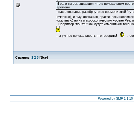
И если ты соглашаешся, что в нелокальном состоя
времени.
...наше сознание развёрнуто во времени этой "тут
ничтожно), и ему, сознанию, практически невозмо
локальную) но на макроскопическом уровне Реаль
Например "понять" как будет изменяться течение
... а уж про нелокальность что говорить!
...ос
Страниц:
1
2
3
[
Все
]
Powered by SMF 1.1.10