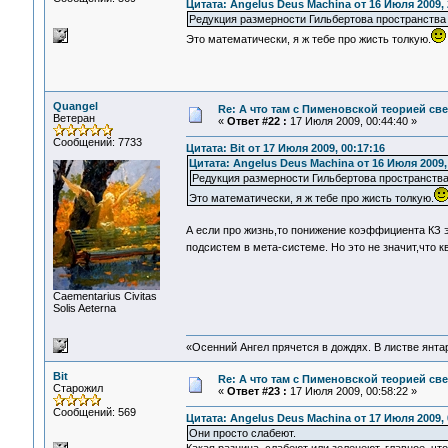
Цитата: Angelus Deus Machina от 16 Июля 2009, 
Редукция размерности Гильбертова пространства 
Это математически, я ж тебе про жисть толкую.
Quangel
Re: А что там с Пименовской теорией с
Ветеран
«
Ответ #22 :
17 Июля 2009, 00:44:40 »
Сообщений: 7733
Цитата: Bit от 17 Июля 2009, 00:17:16
Цитата: Angelus Deus Machina от 16 Июля 2009,
Редукция размерности Гильбертова пространства
Это математически, я ж тебе про жисть толкую.
А если про жизнь,то понижение коэффициента КЗ э
подсистем в мета-системе. Но это не значит,что 
Сaementarius Civitas
Solis Aeterna
«Осенний Ангел прячется в дождях. В листве янтарн
Bit
Re: А что там с Пименовской теорией с
Старожил
«
Ответ #23 :
17 Июля 2009, 00:58:22 »
Сообщений: 569
Цитата: Angelus Deus Machina от 17 Июля 2009, 
Они просто слабеют.