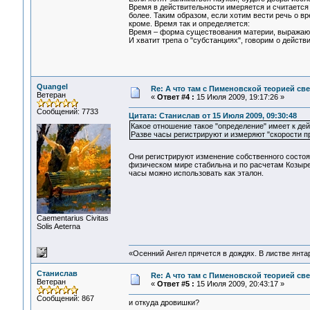
Время в действительности имеряется и считается 
более. Таким образом, если хотим вести речь о в
кроме. Время так и определяется:
Время – форма существования материи, выражающ
И хватит трепа о "субстанциях", говорим о действ
Quangel
Re: А что там с Пименовской теорией с
Ветеран
«
Ответ #4 :
15 Июля 2009, 19:17:26 »
Сообщений: 7733
Цитата: Станислав от 15 Июля 2009, 09:30:48
Какое отношение такое "определение" имеет к дейс
Разве часы регистрируют и измеряют "скорости п
Они регистрируют изменение собственного состо
физическом мире стабильна и по расчетам Козыре
часы можно использовать как эталон.
Сaementarius Civitas
Solis Aeterna
«Осенний Ангел прячется в дождях. В листве янтарн
Станислав
Re: А что там с Пименовской теорией с
Ветеран
«
Ответ #5 :
15 Июля 2009, 20:43:17 »
Сообщений: 867
и откуда дровишки?