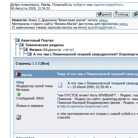
Добро пожаловать,
Гость
. Пожалуйста,
войдите
или
зарегистрируйтесь
.
06 Августа 2026, 11:34:31
Новости:
Книгу С.Доронина "Квантовая магия" читать
здесь
Материалы старого сайта "Физика Магии" доступны для просмотра
здесь
О замеченных глюках просьба писать на почту
quantmag@mail.ru
Квантовый Портал
Тематические разделы
Физика
(Модератор:
valeriy
)
А что там с Пименовской теорией сверхдисплея? Опровергн
Страниц:
1
2
3
[
Все
]
Тема: А что там с Пименовской теорией сверх
Автор
Oleg
А что там с Пименовской теорией сверх
Модератор своей темы
«
:
15 Июля 2009, 01:55:45 »
Ветеран
"как ПУСТОЕ может быть КРИВЫМ?". - Яндекс: на
Сообщений: 8943
Пименов - Яндекс:на сайте: quantmag.ppole.ru на
Пименов Валерий Владимирович физик - Яндекс: 
Йожык в нирване
и
http://vvpimenov.livejournal.com/
в чём противоречия его теории с самой собой и с 
спасибо