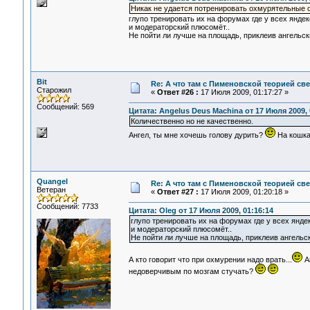
Никак не удается потренировать охмурятельные 
глупо тренировать их на форумах где у всех яндек
и модераторский плюсомёт..
Не пойти ли лучше на площадь, приклеив ангельск
Bit
Re: А что там с Пименовской теорией с
Старожил
«
Ответ #26 :
17 Июля 2009, 01:17:27 »
Сообщений: 569
Цитата: Angelus Deus Machina от 17 Июля 2009, 
Количественно но не качественно.
Ангел, ты мне хочешь голову дурить?
На кошка
Quangel
Re: А что там с Пименовской теорией с
Ветеран
«
Ответ #27 :
17 Июля 2009, 01:20:18 »
Сообщений: 7733
Цитата: Oleg от 17 Июля 2009, 01:16:14
глупо тренировать их на форумах где у всех янде
и модераторский плюсомёт..
Не пойти ли лучше на площадь, приклеив ангельс
А кто говорит что при охмурении надо врать...
Ан
недоверчивым по мозгам стучать?