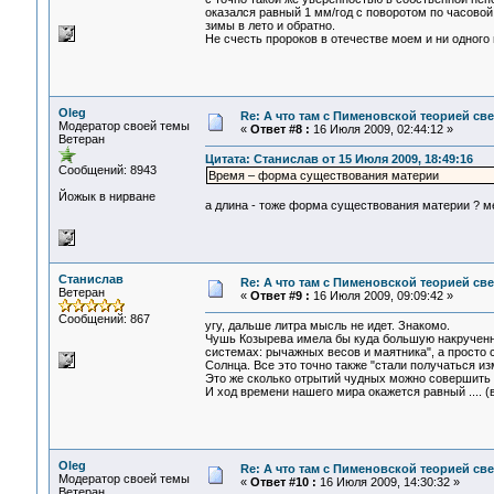
оказался равный 1 мм/год с поворотом по часовой 
зимы в лето и обратно.
Не счесть пророков в отечестве моем и ни одного
Oleg
Re: А что там с Пименовской теорией с
Модератор своей темы
«
Ответ #8 :
16 Июля 2009, 02:44:12 »
Ветеран
Цитата: Станислав от 15 Июля 2009, 18:49:16
Сообщений: 8943
Время – форма существования материи
Йожык в нирване
а длина - тоже форма существования материи ? мет
Станислав
Re: А что там с Пименовской теорией с
Ветеран
«
Ответ #9 :
16 Июля 2009, 09:09:42 »
Сообщений: 867
угу, дальше литра мысль не идет. Знакомо.
Чушь Козырева имела бы куда большую накрученно
системах: рычажных весов и маятника", а просто 
Солнца. Все это точно также "стали получаться и
Это же сколько отрытий чудных можно совершить -
И ход времени нашего мира окажется равный .... 
Oleg
Re: А что там с Пименовской теорией с
Модератор своей темы
«
Ответ #10 :
16 Июля 2009, 14:30:32 »
Ветеран