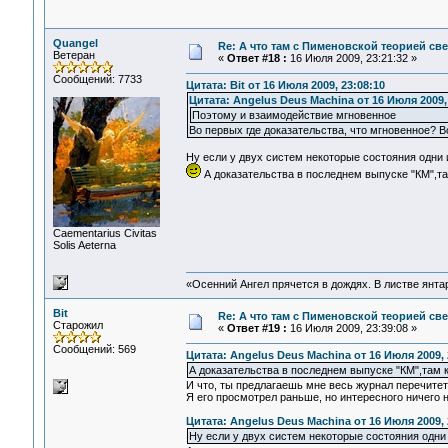
Quangel
Re: А что там с Пименовской теорией с
Ветеран
«
Ответ #18 :
16 Июля 2009, 23:21:32 »
Сообщений: 7733
Цитата: Bit от 16 Июля 2009, 23:08:10
Цитата: Angelus Deus Machina от 16 Июля 2009,
Поэтому и взаимодействие мгновенное
Во первых где доказательства, что мгновенное? В
Ну если у двух систем некоторые состояния одни и
А доказательства в последнем выпуске "КМ",та
Сaementarius Civitas
Solis Aeterna
«Осенний Ангел прячется в дождях. В листве янтарн
Bit
Re: А что там с Пименовской теорией с
Старожил
«
Ответ #19 :
16 Июля 2009, 23:39:08 »
Сообщений: 569
Цитата: Angelus Deus Machina от 16 Июля 2009, 
А доказательства в последнем выпуске "КМ",там 
И что, ты предлагаешь мне весь журнал перечите
Я его просмотрел раньше, но интересного ничего н
Цитата: Angelus Deus Machina от 16 Июля 2009, 
Ну если у двух систем некоторые состояния одни 