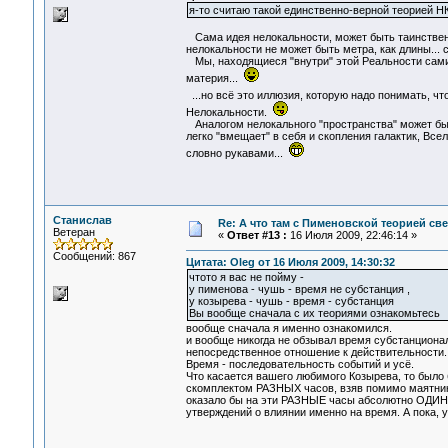
я-то считаю такой единственно-верной теорией НК
Сама идея нелокальности, может быть таинственн
нелокальности не может быть метра, как длины...
Мы, находящиеся "внутри" этой Реальности сами
материя...
...но всё это иллюзия, которую надо понимать, ч
Нелокальности.
Аналогом нелокального "пространства" может быть
легко "вмещает" в себя и скопления галактик, Вс
словно рукавами...
Станислав
Re: А что там с Пименовской теорией с
Ветеран
«
Ответ #13 :
16 Июля 2009, 22:46:14 »
Сообщений: 867
Цитата: Oleg от 16 Июля 2009, 14:30:32
чтото я вас не пойму -
у пименова - чушь - время не субстанция ,
у козырева - чушь - время - субстанция
Вы вообще сначала с их теориями ознакомьтесь
вообще сначала я именно ознакомился.
и вообще никогда не обзывал время субстанциона
непосредственное отношение к действительности.
Время - последовательность событий и усё.
Что касается вашего любимого Козырева, то было 
скомплектом РАЗНЫХ часов, взяв помимо маятнико
оказало бы на эти РАЗНЫЕ часы абсолютно ОДИНА
утверждений о влиянии именно на время. А пока, 