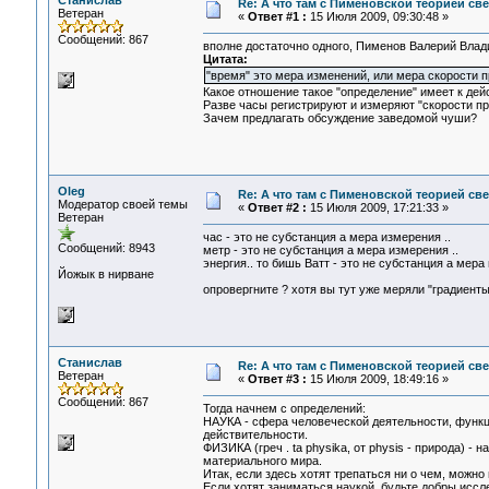
Станислав
Re: А что там с Пименовской теорией с
Ветеран
«
Ответ #1 :
15 Июля 2009, 09:30:48 »
Сообщений: 867
вполне достаточно одного, Пименов Валерий Влад
Цитата:
"время" это мера изменений, или мера скорости п
Какое отношение такое "определение" имеет к дейс
Разве часы регистрируют и измеряют "скорости п
Зачем предлагать обсуждение заведомой чуши?
Oleg
Re: А что там с Пименовской теорией с
Модератор своей темы
«
Ответ #2 :
15 Июля 2009, 17:21:33 »
Ветеран
час - это не субстанция а мера измерения ..
Сообщений: 8943
метр - это не субстанция а мера измерения ..
энергия.. то бишь Ватт - это не субстанция а мера 
Йожык в нирване
опровергните ? хотя вы тут уже меряли "градиент
Станислав
Re: А что там с Пименовской теорией с
Ветеран
«
Ответ #3 :
15 Июля 2009, 18:49:16 »
Сообщений: 867
Тогда начнем с определений:
НАУКА - сфера человеческой деятельности, функц
действительности.
ФИЗИКА (греч . ta physika, от physis - природа) 
материального мира.
Итак, если здесь хотят трепаться ни о чем, можно 
Если хотят заниматься наукой, будьте добры иссл