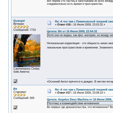
Вот берем сто частиц и запутываем их всех между
следовательно есть время и пространство.
Quangel
Re: А что там с Пименовской теорией с
Ветеран
«
Ответ #16 :
16 Июля 2009, 23:03:32 »
Сообщений: 7733
Цитата: Bit от 16 Июля 2009, 22:54:32
Хотя они не видны, как физ. материя, но между н
Нелокальная корреляция - это общность неких кв
локальным пространством и временем. Знаменита
Сaementarius Civitas
Solis Aeterna
«Осенний Ангел прячется в дождях. В листве янтарн
Bit
Re: А что там с Пименовской теорией с
Старожил
«
Ответ #17 :
16 Июля 2009, 23:08:10 »
Сообщений: 569
Цитата: Angelus Deus Machina от 16 Июля 2009, 
Поэтому и взаимодействие мгновенное
Во первых где доказательства, что мгновенное? В