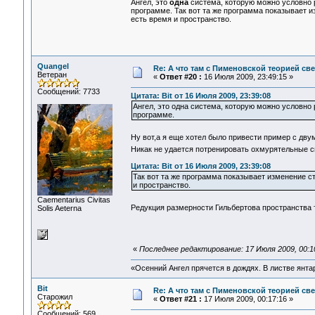
Ангел, это
одна
система, которую можно условно р
программе. Так вот та же программа показывает и
есть время и пространство.
Quangel
Re: А что там с Пименовской теорией с
Ветеран
«
Ответ #20 :
16 Июля 2009, 23:49:15 »
Сообщений: 7733
Цитата: Bit от 16 Июля 2009, 23:39:08
Ангел, это одна система, которую можно условно 
программе.
Ну вот,а я еще хотел было привести пример с дв
Никак не удается потренировать охмурятельные с
Цитата: Bit от 16 Июля 2009, 23:39:08
Так вот та же программа показывает изменение ст
и пространство.
Сaementarius Civitas
Редукция размерности Гильбертова пространства 
Solis Aeterna
«
Последнее редактирование: 17 Июля 2009, 00:1
«Осенний Ангел прячется в дождях. В листве янтарн
Bit
Re: А что там с Пименовской теорией с
Старожил
«
Ответ #21 :
17 Июля 2009, 00:17:16 »
Сообщений: 569