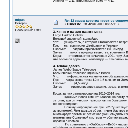
Япония — 2/11, Европейский союз — 4/11.
migus
Re: 12 самых дорогих проектов соврем
Ветеран
«
Ответ #2 :
28 Июня 2009, 08:55:11 »
Сообщений: 1789
3. Конец и начало нашего мира
Large Hadron Collider
Большой адронный коллайдер
Что: ускоритель, в котором сталкиваются встре
Где: на территории Швейцарии и Франции
Сколько: затраты приближаются к $10 млрд.
Зачем: понять природу вещества, времени и В
Когда: строительство началось в 2001 году. Запу
что Большой адронный коллайдер — это самый мощ
4. Теплое далеко
James Webb Space Telescope
Космический телескоп «Джеймс Вебб»
Что: инфракрасная космическая обсерватори
Где: лагранжева точка L2 в 1,5 млн. км от Зем
Сколько: $4,5 млрд.
Зачем: жизнеописание галактик, звезд и земл
Когда: запуск запланирован на 2013–2014 год
«Джеймс Вебб» сменит «Хаббл» на посту главно
затопят, эра оптических телескопов, по большому
ночного видения.
Почему инфракрасное лучше? Существует так 
астрономом). Чем дальше объект и чем быстрее он
миллиардах световых лет от нас уже невидимы гл
планеты вне Солнечной системы — обычно выдают
обратно в космос.
По сравнению с «Хабблом» «Вебб» масштабнее и
«Хаббла») из бериллия, покрытого слоем золота. О