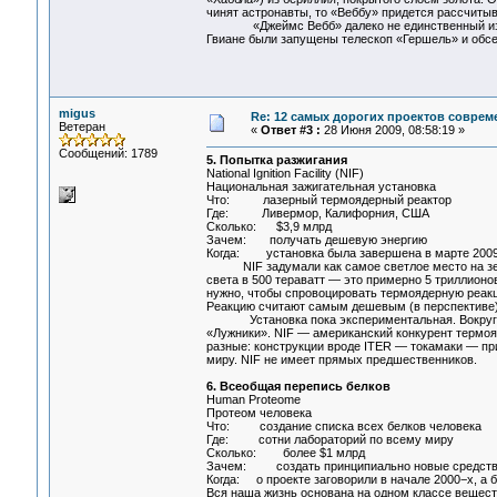
чинят астронавты, то «Веббу» придется рассчитыв
«Джеймс Вебб» далеко не единственный из дор
Гвиане были запущены телескоп «Гершель» и обс
migus
Re: 12 самых дорогих проектов соврем
Ветеран
«
Ответ #3 :
28 Июня 2009, 08:58:19 »
Сообщений: 1789
5. Попытка разжигания
National Ignition Facility (NIF)
Национальная зажигательная установка
Что: лазерный термоядерный реактор
Где: Ливермор, Калифорния, США
Сколько: $3,9 млрд
Зачем: получать дешевую энергию
Когда: установка была завершена в марте 2009 
NIF задумали как самое светлое место на земл
света в 500 тераватт — это примерно 5 триллионо
нужно, чтобы спровоцировать термоядерную реакци
Реакцию считают самым дешевым (в перспективе)
Установка пока экспериментальная. Вокруг це
«Лужники». NIF — американский конкурент термояд
разные: конструкции вроде ITER — токамаки — пр
миру. NIF не имеет прямых предшественников.
6. Всеобщая перепись белков
Human Proteome
Протеом человека
Что: создание списка всех белков человека
Где: сотни лабораторий по всему миру
Сколько: более $1 млрд
Зачем: создать принципиально новые средства 
Когда: о проекте заговорили в начале 2000−х, а 
Вся наша жизнь основана на одном классе веществ