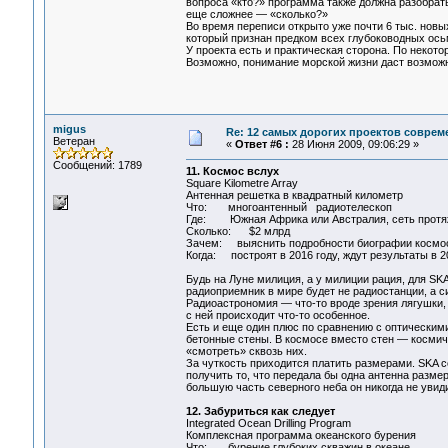
вопроса «кто?» программа также должна разобратьс
еще сложнее — «сколько?»
Во время переписи открыто уже почти 6 тыс. новы
который признан предком всех глубоководных ось
У проекта есть и практическая сторона. По некот
Возможно, понимание морской жизни даст возможн
migus
Re: 12 самых дорогих проектов соврем
Ветеран
«
Ответ #6 :
28 Июня 2009, 09:06:29 »
Сообщений: 1789
11. Космос вслух
Square Kilometre Array
Антенная решетка в квадратный километр
Что: многоантенный радиотелескоп
Где: Южная Африка или Австралия, сеть протяж
Сколько: $2 млрд
Зачем: выяснить подробности биографии космо
Когда: построят в 2016 году, ждут результаты в 
Будь на Луне милиция, а у милиции рация, для S
радиоприемник в мире будет не радиостанции, а 
Радиоастрономия — что-то вроде зрения лягушки, 
с ней происходит что-то особенное.
Есть и еще один плюс по сравнению с оптическими
бетонные стены. В космосе вместо стен — космиче
«смотреть» сквозь них.
За чуткость приходится платить размерами. SKA с
получить то, что передала бы одна антенна разме
большую часть северного неба он никогда не увиди
12. Забуриться как следует
Integrated Ocean Drilling Program
Комплексная программа океанского бурения
Что: бурение глубоких скважин в океане