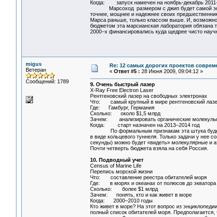
Когда: запуск намечен на ноябрь-декабрь 2011−
Марсоход размером с джип будет самой экипиро
точнее, мощнее и надежнее своих предшественнико
Марса раньше, только классом выше. И, возможно
бюджетом эта марсианская лаборатория обязана т
2000−х финансировались куда щедрее чисто науч
migus
Re: 12 самых дорогих проектов соврем
Ветеран
«
Ответ #5 :
28 Июня 2009, 09:04:12 »
Сообщений: 1789
9. Очень быстрый лазер
X-Ray Free Electron Laser
Рентгеновский лазер на свободных электронах
Что: самый крупный в мире рентгеновский лаз
Где: Гамбург, Германия
Сколько: около $1,5 млрд
Зачем: анализировать органические молекулы 
Когда: старт назначен на 2013–2014 год
По формальным признакам эта штука будет нап
в виде кольцевого туннеля. Только задачи у нее 
секунды) можно будет «видеть» молекулярные и 
Почти четверть бюджета взяла на себя Россия.
10. Подводный учет
Census of Marine Life
Перепись морской жизни
Что: составление реестра обитателей моря
Где: в морях и океанах от полюсов до экватора
Сколько: более $1 млрд
Зачем: понять, кто и как живет в море
Когда: 2000–2010 годы
Кто живет в море? На этот вопрос из энциклопедии
полный список обитателей моря. Предполагается,