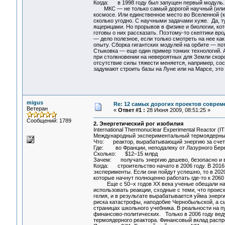
Когда: в 1998 году был запущен первый модуль.
МКС — не только самый дорогой научный (или ок
космосе. Или единственное место во Вселенной (к
сколько угодно. С научными задачами хуже. Да, 
ящерицами. Но прорывов в физике и биологии, кот
готовы о них рассказать. Поэтому-то скептики вр
— дело полезное, если только смотреть на нее ка
опыту. Сборка гигантских модулей на орбите — п
Стыковка — еще один пример тонких технологий. 
при столкновении на невероятных для Земли скор
отсутствие силы тяжести меняется, например, сост
задумают строить базы на Луне или на Марсе, это
migus
Re: 12 самых дорогих проектов соврем
Ветеран
«
Ответ #1 :
28 Июня 2009, 08:51:25 »
Сообщений: 1789
2. Энергетический рог изобилия
International Thermonuclear Experimental Reactor (I
Международный экспериментальный термоядерны
Что: реактор, вырабатывающий энергию за счет т
Где: во Франции, неподалеку от Лазурного Бер
Сколько: $12–15 млрд
Зачем: получать энергию дешево, безопасно и 
Когда: строительство начато в 2006 году. В 2016
эксперименты. Если они пойдут успешно, то в 20
которые начнут полноценно работать где-то к 2060
Еще с 50−х годов XX века ученые обещали нам 
использовать реакции, сходные с теми, что проис
гелия, и в результате вырабатывается уйма энер
риска катастрофы, наподобие Чернобыльской, а с
страницах школьного учебника. В реальности на пу
финансово-политических. Только в 2006 году вед
термоядерного реактора. Финансовый вклад распр