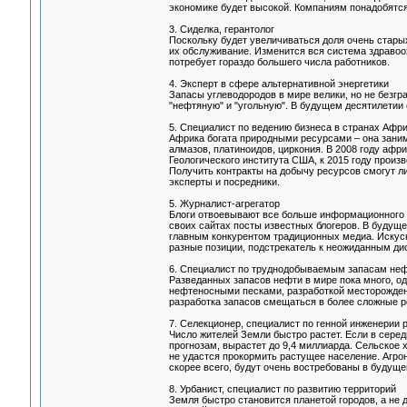
экономике будет высокой. Компаниям понадобятся
3. Сиделка, герантолог
Поскольку будет увеличиваться доля очень старых
их обслуживание. Изменится вся система здравоо
потребует гораздо большего числа работников.
4. Эксперт в сфере альтернативной энергетики
Запасы углеводородов в мире велики, но не безг
"нефтяную" и "угольную". В будущем десятилетии
5. Специалист по ведению бизнеса в странах Афр
Африка богата природными ресурсами – она заним
алмазов, платиноидов, циркония. В 2008 году аф
Геологического института США, к 2015 году произв
Получить контракты на добычу ресурсов смогут л
эксперты и посредники.
5. Журналист-агрегатор
Блоги отвоевывают все больше информационного 
своих сайтах посты известных блогеров. В будущ
главным конкурентом традиционных медиа. Искус
разные позиции, подстрекатель к неожиданным ди
6. Специалист по труднодобываемым запасам не
Разведанных запасов нефти в мире пока много, од
нефтеносными песками, разработкой месторожден
разработка запасов смещаться в более сложные ре
7. Селекционер, специалист по генной инженерии 
Число жителей Земли быстро растет. Если в середин
прогнозам, вырастет до 9,4 миллиарда. Сельское 
не удастся прокормить растущее население. Агро
скорее всего, будут очень востребованы в будуще
8. Урбанист, специалист по развитию территорий
Земля быстро становится планетой городов, а не 