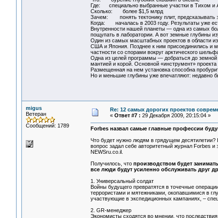
Где: специально выбранные участки в Тихом и 
Сколько: более $1,5 млрд
Зачем: понять тектонику плит, предсказывать з
Когда: началась в 2003 году. Результаты уже ес
Внутренности нашей планеты — одна из самых бол
пощупать в лаборатории. А вот земные глубины 
Один из самых масштабных проектов в области изу
США и Япония. Позднее к ним присоединились и мно
частности со спорами вокруг арктического шельфа
Одна из целей программы — добраться до земной 
мантией и корой. Основной «инструмент» проекта
Размещенная на нем установка способна пробурит
Но и меньшие глубины уже впечатляют: недавно б
migus
Re: 12 самых дорогих проектов соврем
Ветеран
«
Ответ #7 :
29 Декабря 2009, 20:15:04 »
Сообщений: 1789
Forbes назвал самые главные профессии буд
Что будет нужно людям в грядущем десятилетии?
вопрос задал себе авторитетный журнал Forbes и 
NEWSru.co.il.
Получилось, что
производством будет занимат
все люди будут усиленно обслуживать друг др
1. Универсальный солдат
Войны будущего превратятся в точечные операции 
террористами и мятежниками, окопавшимися в глу
участвующие в экспедиционных кампаниях, – спец
2. GR-менеджер
Экономисты сходятся во мнении, что последствия 