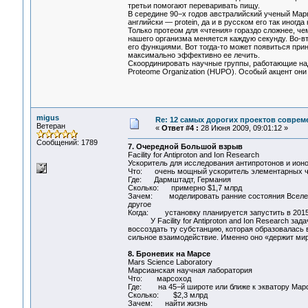
третьи помогают переваривать пищу.
В середине 90−х годов австралийский ученый Марк
английски — protein, да и в русском его так иногд
Только протеом для «чтения» гораздо сложнее, че
нашего организма меняется каждую секунду. Во-вт
его функциями. Вот тогда-то может появиться пр
максимально эффективно ее лечить.
Скоординировать научные группы, работающие на
Proteome Organization (HUPO). Особый акцент они 
migus
Re: 12 самых дорогих проектов соврем
Ветеран
«
Ответ #4 :
28 Июня 2009, 09:01:12 »
Сообщений: 1789
7. Очередной Большой взрыв
Facility for Antiproton and Ion Research
Ускоритель для исследования антипротонов и ион
Что: очень мощный ускоритель элементарных ч
Где: Дармштадт, Германия
Сколько: примерно $1,7 млрд
Зачем: моделировать ранние состояния Вселенно
другое
Когда: установку планируется запустить в 2015
У Facility for Antiproton and Ion Research зад
воссоздать ту субстанцию, которая образовалась
сильное взаимодействие. Именно оно «держит мир
8. Броневик на Марсе
Mars Science Laboratory
Марсианская научная лаборатория
Что: марсоход
Где: на 45−й широте или ближе к экватору Марс
Сколько: $2,3 млрд
Зачем: найти жизнь