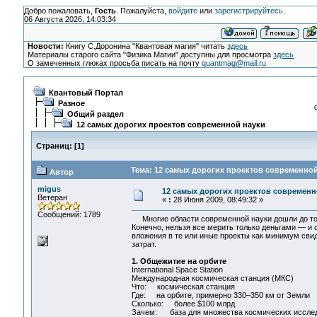
Добро пожаловать,
Гость
. Пожалуйста,
войдите
или
зарегистрируйтесь
.
06 Августа 2026, 14:03:34
Новости:
Книгу С.Доронина "Квантовая магия" читать
здесь
Материалы старого сайта "Физика Магии" доступны для просмотра
здесь
О замеченных глюках просьба писать на почту
quantmag@mail.ru
Квантовый Портал
Разное
Общий раздел
12 самых дорогих проектов современной науки
Страниц:
[
1
]
Тема: 12 самых дорогих проектов современной
Автор
migus
12 самых дорогих проектов современн
Ветеран
«
:
28 Июня 2009, 08:49:32 »
Сообщений: 1789
Многие области современной науки дошли до того
Конечно, нельзя все мерить только деньгами — и 
вложения в те или иные проекты как минимум сви
затрат.
1. Общежитие на орбите
International Space Station
Международная космическая станция (МКС)
Что: космическая станция
Где: на орбите, примерно 330–350 км от Земли
Сколько: более $100 млрд
Зачем: база для множества космических иссле