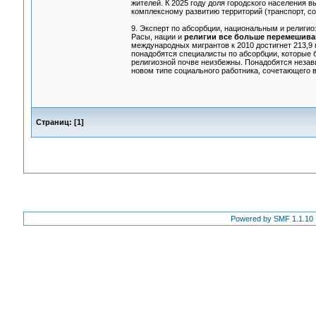
жителей. К 2025 году доля городского населения 
комплексному развитию территорий (транспорт, соц
9. Эксперт по абсорбции, национальным и религи
Расы, нации и
религии все больше перемешив
международных мигрантов к 2010 достигнет 213,9 
понадобятся специалисты по абсорбции, которые 
религиозной почве неизбежны. Понадобятся незав
новом типе социального работника, сочетающего в
Страниц:
[
1
]
Powered by SMF 1.1.10