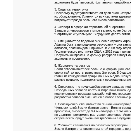
экономике будет высокой. Компаниям понадобятся
3. Сиделка, герантолог
Поскольку будет увеличиваться доля очень старых
их обслуживание. Изменится вся система здравоо
потребует гораздо большего числа работников.
4. Эксперт в сфере альтернативной энергетики
Запасы углеводородов в мире велики, но не безг
"нефтяную" и "угольную". В будущем десятилетии
5. Специалист по ведению бизнеса в странах Афр
Африка богата природными ресурсами – она заним
алмазов, платиноидов, циркония. В 2008 году аф
Геологического института США, к 2015 году произв
Получить контракты на добычу ресурсов смогут л
эксперты и посредники.
5. Журналист-агрегатор
Блоги отвоевывают все больше информационного 
своих сайтах посты известных блогеров. В будущ
главным конкурентом традиционных медиа. Искус
разные позиции, подстрекатель к неожиданным ди
6. Специалист по труднодобываемым запасам не
Разведанных запасов нефти в мире пока много, од
нефтеносными песками, разработкой месторожден
разработка запасов смещаться в более сложные ре
7. Селекционер, специалист по генной инженерии 
Число жителей Земли быстро растет. Если в середин
прогнозам, вырастет до 9,4 миллиарда. Сельское 
не удастся прокормить растущее население. Агро
скорее всего, будут очень востребованы в будуще
8. Урбанист, специалист по развитию территорий
Земля быстро становится планетой городов, а не 