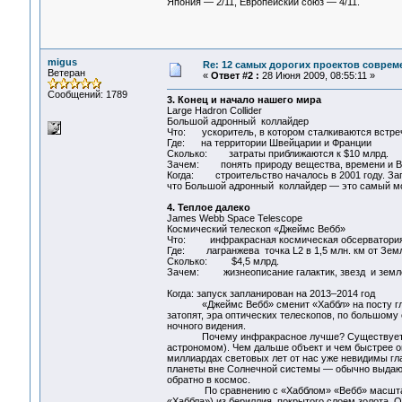
Япония — 2/11, Европейский союз — 4/11.
migus
Re: 12 самых дорогих проектов соврем
Ветеран
«
Ответ #2 :
28 Июня 2009, 08:55:11 »
Сообщений: 1789
3. Конец и начало нашего мира
Large Hadron Collider
Большой адронный коллайдер
Что: ускоритель, в котором сталкиваются встре
Где: на территории Швейцарии и Франции
Сколько: затраты приближаются к $10 млрд.
Зачем: понять природу вещества, времени и В
Когда: строительство началось в 2001 году. Запу
что Большой адронный коллайдер — это самый мощ
4. Теплое далеко
James Webb Space Telescope
Космический телескоп «Джеймс Вебб»
Что: инфракрасная космическая обсерватори
Где: лагранжева точка L2 в 1,5 млн. км от Зем
Сколько: $4,5 млрд.
Зачем: жизнеописание галактик, звезд и земл
Когда: запуск запланирован на 2013–2014 год
«Джеймс Вебб» сменит «Хаббл» на посту главно
затопят, эра оптических телескопов, по большому
ночного видения.
Почему инфракрасное лучше? Существует так 
астрономом). Чем дальше объект и чем быстрее он
миллиардах световых лет от нас уже невидимы гл
планеты вне Солнечной системы — обычно выдают
обратно в космос.
По сравнению с «Хабблом» «Вебб» масштабнее и
«Хаббла») из бериллия, покрытого слоем золота. О