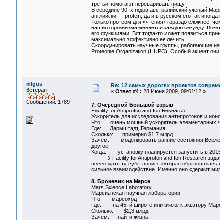
третьи помогают переваривать пищу.
В середине 90−х годов австралийский ученый Марк
английски — protein, да и в русском его так иногд
Только протеом для «чтения» гораздо сложнее, че
нашего организма меняется каждую секунду. Во-вт
его функциями. Вот тогда-то может появиться пр
максимально эффективно ее лечить.
Скоординировать научные группы, работающие на
Proteome Organization (HUPO). Особый акцент они 
migus
Re: 12 самых дорогих проектов соврем
Ветеран
«
Ответ #4 :
28 Июня 2009, 09:01:12 »
Сообщений: 1789
7. Очередной Большой взрыв
Facility for Antiproton and Ion Research
Ускоритель для исследования антипротонов и ион
Что: очень мощный ускоритель элементарных ч
Где: Дармштадт, Германия
Сколько: примерно $1,7 млрд
Зачем: моделировать ранние состояния Вселенно
другое
Когда: установку планируется запустить в 2015
У Facility for Antiproton and Ion Research зад
воссоздать ту субстанцию, которая образовалась
сильное взаимодействие. Именно оно «держит мир
8. Броневик на Марсе
Mars Science Laboratory
Марсианская научная лаборатория
Что: марсоход
Где: на 45−й широте или ближе к экватору Марс
Сколько: $2,3 млрд
Зачем: найти жизнь