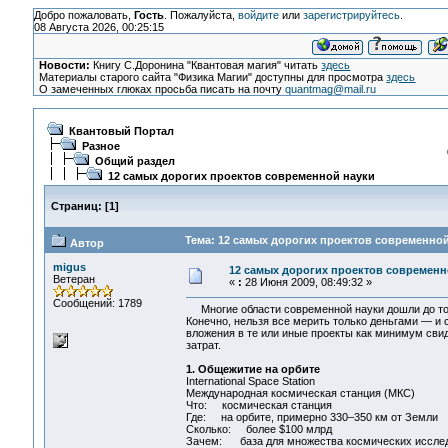
Добро пожаловать,
Гость
. Пожалуйста,
войдите
или
зарегистрируйтесь
.
08 Августа 2026, 00:25:15
Новости:
Книгу С.Доронина "Квантовая магия" читать
здесь
Материалы старого сайта "Физика Магии" доступны для просмотра
здесь
О замеченных глюках просьба писать на почту
quantmag@mail.ru
Квантовый Портал
Разное
Общий раздел
12 самых дорогих проектов современной науки
Страниц:
[
1
]
Тема: 12 самых дорогих проектов современной
Автор
migus
12 самых дорогих проектов современн
Ветеран
«
:
28 Июня 2009, 08:49:32 »
Сообщений: 1789
Многие области современной науки дошли до того
Конечно, нельзя все мерить только деньгами — и 
вложения в те или иные проекты как минимум сви
затрат.
1. Общежитие на орбите
International Space Station
Международная космическая станция (МКС)
Что: космическая станция
Где: на орбите, примерно 330–350 км от Земли
Сколько: более $100 млрд
Зачем: база для множества космических иссле