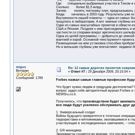
Где: специально выбранные участки в Тихом и 
Сколько: более $1,5 млрд
Зачем: понять тектонику плит, предсказывать з
Когда: началась в 2003 году. Результаты уже ес
Внутренности нашей планеты — одна из самых бол
пощупать в лаборатории. А вот земные глубины 
Один из самых масштабных проектов в области изу
США и Япония. Позднее к ним присоединились и мно
частности со спорами вокруг арктического шельфа
Одна из целей программы — добраться до земной 
мантией и корой. Основной «инструмент» проекта
Размещенная на нем установка способна пробурит
Но и меньшие глубины уже впечатляют: недавно б
migus
Re: 12 самых дорогих проектов соврем
Ветеран
«
Ответ #7 :
29 Декабря 2009, 20:15:04 »
Сообщений: 1789
Forbes назвал самые главные профессии буд
Что будет нужно людям в грядущем десятилетии?
вопрос задал себе авторитетный журнал Forbes и 
NEWSru.co.il.
Получилось, что
производством будет занимат
все люди будут усиленно обслуживать друг др
1. Универсальный солдат
Войны будущего превратятся в точечные операции 
террористами и мятежниками, окопавшимися в глу
участвующие в экспедиционных кампаниях, – спец
2. GR-менеджер
Экономисты сходятся во мнении, что последствия 