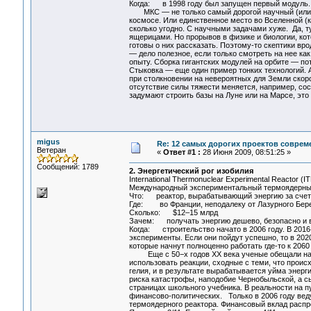
Когда: в 1998 году был запущен первый модуль.
МКС — не только самый дорогой научный (или ок
космосе. Или единственное место во Вселенной (к
сколько угодно. С научными задачами хуже. Да, 
ящерицами. Но прорывов в физике и биологии, кот
готовы о них рассказать. Поэтому-то скептики вр
— дело полезное, если только смотреть на нее ка
опыту. Сборка гигантских модулей на орбите — п
Стыковка — еще один пример тонких технологий. 
при столкновении на невероятных для Земли скор
отсутствие силы тяжести меняется, например, сост
задумают строить базы на Луне или на Марсе, это
migus
Re: 12 самых дорогих проектов соврем
Ветеран
«
Ответ #1 :
28 Июня 2009, 08:51:25 »
Сообщений: 1789
2. Энергетический рог изобилия
International Thermonuclear Experimental Reactor (I
Международный экспериментальный термоядерны
Что: реактор, вырабатывающий энергию за счет т
Где: во Франции, неподалеку от Лазурного Бер
Сколько: $12–15 млрд
Зачем: получать энергию дешево, безопасно и 
Когда: строительство начато в 2006 году. В 2016
эксперименты. Если они пойдут успешно, то в 20
которые начнут полноценно работать где-то к 2060
Еще с 50−х годов XX века ученые обещали нам 
использовать реакции, сходные с теми, что проис
гелия, и в результате вырабатывается уйма энер
риска катастрофы, наподобие Чернобыльской, а с
страницах школьного учебника. В реальности на пу
финансово-политических. Только в 2006 году вед
термоядерного реактора. Финансовый вклад распр