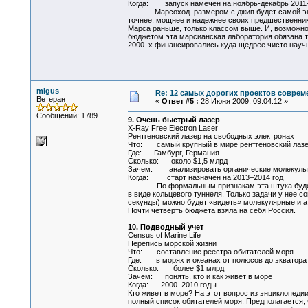
Когда: запуск намечен на ноябрь-декабрь 2011−
Марсоход размером с джип будет самой экипиро
точнее, мощнее и надежнее своих предшественнико
Марса раньше, только классом выше. И, возможно
бюджетом эта марсианская лаборатория обязана т
2000−х финансировались куда щедрее чисто науч
migus
Re: 12 самых дорогих проектов соврем
Ветеран
«
Ответ #5 :
28 Июня 2009, 09:04:12 »
Сообщений: 1789
9. Очень быстрый лазер
X-Ray Free Electron Laser
Рентгеновский лазер на свободных электронах
Что: самый крупный в мире рентгеновский лаз
Где: Гамбург, Германия
Сколько: около $1,5 млрд
Зачем: анализировать органические молекулы 
Когда: старт назначен на 2013–2014 год
По формальным признакам эта штука будет нап
в виде кольцевого туннеля. Только задачи у нее 
секунды) можно будет «видеть» молекулярные и 
Почти четверть бюджета взяла на себя Россия.
10. Подводный учет
Census of Marine Life
Перепись морской жизни
Что: составление реестра обитателей моря
Где: в морях и океанах от полюсов до экватора
Сколько: более $1 млрд
Зачем: понять, кто и как живет в море
Когда: 2000–2010 годы
Кто живет в море? На этот вопрос из энциклопедии
полный список обитателей моря. Предполагается,