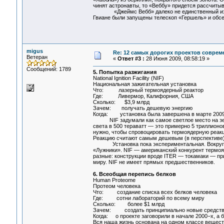
чинят астронавты, то «Веббу» придется рассчитыв
«Джеймс Вебб» далеко не единственный из дор
Гвиане были запущены телескоп «Гершель» и обс
migus
Re: 12 самых дорогих проектов соврем
Ветеран
«
Ответ #3 :
28 Июня 2009, 08:58:19 »
Сообщений: 1789
5. Попытка разжигания
National Ignition Facility (NIF)
Национальная зажигательная установка
Что: лазерный термоядерный реактор
Где: Ливермор, Калифорния, США
Сколько: $3,9 млрд
Зачем: получать дешевую энергию
Когда: установка была завершена в марте 2009 
NIF задумали как самое светлое место на земл
света в 500 тераватт — это примерно 5 триллионо
нужно, чтобы спровоцировать термоядерную реакци
Реакцию считают самым дешевым (в перспективе)
Установка пока экспериментальная. Вокруг це
«Лужники». NIF — американский конкурент термояд
разные: конструкции вроде ITER — токамаки — пр
миру. NIF не имеет прямых предшественников.
6. Всеобщая перепись белков
Human Proteome
Протеом человека
Что: создание списка всех белков человека
Где: сотни лабораторий по всему миру
Сколько: более $1 млрд
Зачем: создать принципиально новые средства 
Когда: о проекте заговорили в начале 2000−х, а 
Вся наша жизнь основана на одном классе веществ