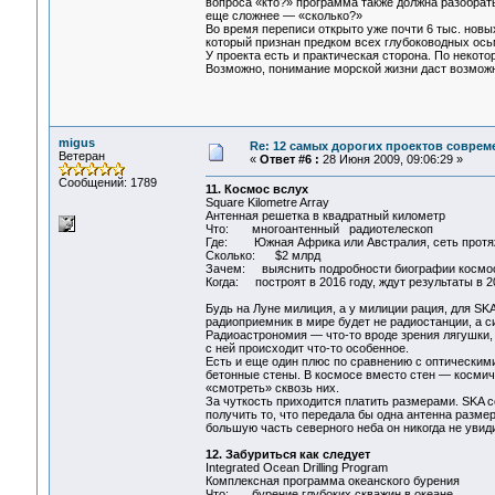
вопроса «кто?» программа также должна разобратьс
еще сложнее — «сколько?»
Во время переписи открыто уже почти 6 тыс. новы
который признан предком всех глубоководных ось
У проекта есть и практическая сторона. По некот
Возможно, понимание морской жизни даст возможн
migus
Re: 12 самых дорогих проектов соврем
Ветеран
«
Ответ #6 :
28 Июня 2009, 09:06:29 »
Сообщений: 1789
11. Космос вслух
Square Kilometre Array
Антенная решетка в квадратный километр
Что: многоантенный радиотелескоп
Где: Южная Африка или Австралия, сеть протяж
Сколько: $2 млрд
Зачем: выяснить подробности биографии космо
Когда: построят в 2016 году, ждут результаты в 
Будь на Луне милиция, а у милиции рация, для S
радиоприемник в мире будет не радиостанции, а 
Радиоастрономия — что-то вроде зрения лягушки, 
с ней происходит что-то особенное.
Есть и еще один плюс по сравнению с оптическими
бетонные стены. В космосе вместо стен — космиче
«смотреть» сквозь них.
За чуткость приходится платить размерами. SKA с
получить то, что передала бы одна антенна разме
большую часть северного неба он никогда не увиди
12. Забуриться как следует
Integrated Ocean Drilling Program
Комплексная программа океанского бурения
Что: бурение глубоких скважин в океане