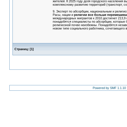
жителей. К 2025 году доля городского населения 
комплексному развитию территорий (транспорт, соц
9. Эксперт по абсорбции, национальным и религи
Расы, нации и
религии все больше перемешив
международных мигрантов к 2010 достигнет 213,9 
понадобятся специалисты по абсорбции, которые 
религиозной почве неизбежны. Понадобятся незав
новом типе социального работника, сочетающего в
Страниц:
[
1
]
Powered by SMF 1.1.10