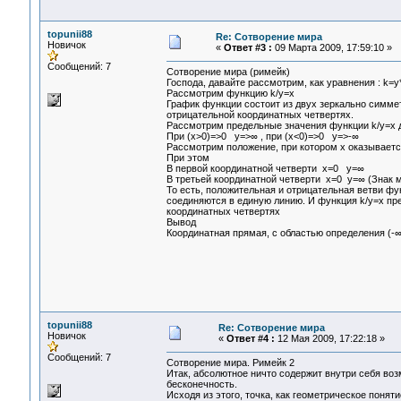
topunii88
Re: Сотворение мира
Новичок
«
Ответ #3 :
09 Марта 2009, 17:59:10 »
Сообщений: 7
Сотворение мира (римейк)
Господа, давайте рассмотрим, как уравнения : k=y*
Рассмотрим функцию k/y=x
График функции состоит из двух зеркально симме
отрицательной координатных четвертях.
Рассмотрим предельные значения функции k/y=x д
При (x>0)=>0 y=>∞ , при (x<0)=>0 y=>-∞
Рассмотрим положение, при котором x оказывается 
При этом
В первой координатной четверти x=0 y=∞
В третьей координатной четверти x=0 y=∞ (Знак 
То есть, положительная и отрицательная ветви фу
соединяются в единую линию. И функция k/y=x пр
координатных четвертях
Вывод
Координатная прямая, с областью определения (-∞ 
Гарифов Викт
г. Ангарск 9 
topunii88
Re: Сотворение мира
Новичок
«
Ответ #4 :
12 Мая 2009, 17:22:18 »
Сообщений: 7
Сотворение мира. Римейк 2
Итак, абсолютное ничто содержит внутри себя воз
бесконечность.
Исходя из этого, точка, как геометрическое понят