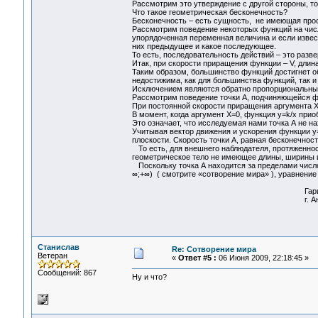
Рассмотрим это утверждение с другой стороны, то
Что такое геометрическая бесконечность?
Бесконечность – есть сущность, не имеющая про
Рассмотрим поведение некоторых функций на числ
упорядоченная переменная величина и если извест
них предыдущее и какое последующее.
То есть, последовательность действий – это разв
Итак, при скорости приращения функции – V, длин
Таким образом, большинство функций достигнет об
недостижима, как для большинства функций, так и
Исключением являются обратно пропорциональны
Рассмотрим поведение точки А, подчиняющейся фу
При постоянной скорости приращения аргумента X
В момент, когда аргумент X=0, функция y=k/x прио
Это означает, что исследуемая нами точка А не на
Учитывая вектор движения и ускорения функции y=
плоскости. Скорость точки А, равная бесконечност
То есть, для внешнего наблюдателя, протяженнос
геометрическое тело не имеющее длины, ширины 
Поскольку точка А находится за пределами числов
∞;+∞) ( смотрите «сотворение мира» ), уравнение
Гарифов Виктор А
г. Ангарск 12мая
Станислав
Re: Сотворение мира
Ветеран
«
Ответ #5 :
06 Июня 2009, 22:18:45 »
Сообщений: 867
Ну и что?