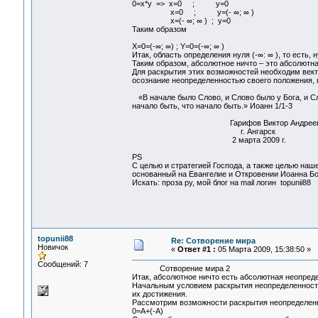
0=x*y => x=0 ; y=0
x=0 ; y=(- ∞; ∞ )
x=(- ∞; ∞ ) ; y=0
Таким образом
X=0=(-∞; ∞) ; Y=0=(-∞; ∞ )
Итак, область определения нуля (-∞: ∞ ), то есть,
Таким образом, абсолютное ничто – это абсолютна
Для раскрытия этих возможностей необходим вект
осознание неопределенностью своего положения, в
«В начале было Слово, и Слово было у Бога, и Сло
начало быть, что начало быть.» Иоанн 1/1-3
Гарифов Виктор Андреев
г. Ангарск
2 марта 2009 г.
PS
С целью и стратегией Господа, а также целью наш
основанный на Евангелие и Откровении Иоанна Бо
Искать: проза ру, мой блог на mail логин topunii88
topunii88
Re: Сотворение мира
Новичок
«
Ответ #1 :
05 Марта 2009, 15:38:50 »
Сообщений: 7
Сотворение мира 2
Итак, абсолютное ничто есть абсолютная неопреде
Начальным условием раскрытия неопределенности 
их достижения.
Рассмотрим возможности раскрытия неопределенн
0=А+(-А)