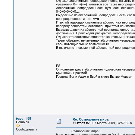
Однако, абсолютная неопределенность, область оп
уравнения 0=∞+(-∞) имеется все та же неопредел
Абсолютная неопределенность нуль есть бесконеч
0=0+0+0+0+0……..
Выделение из абсолютной неопределенности сост
неопределенности. ∞ -А=∞
Итак, обладающая сознанием абсолютная неопред
неопределенностей, оставаясь при этом неизменн
Выделившаяся из абсолютной неопределенности до
достижения. Происходит раскрытие неопределенн
Однако это состояние является конечным, и зака
Таким образом, неизменная абсолютная неопреде
свои потенциальные возможности.
В отличии от неизменной абсолютной неопределен
Гарифов Викто
г. Ангарск 4 м
PS
Описанные здесь абсолютная и дочерняя неопред
Кришной и Брахмой
Господь Бог и Адам с Евой в книге Бытие Моисея
topunii88
Re: Сотворение мира
Новичок
«
Ответ #2 :
07 Марта 2009, 04:57:32 »
Сообщений: 7
Сотворение мира 3
Итак, раскрытие неопределенности 0 = А – А прив