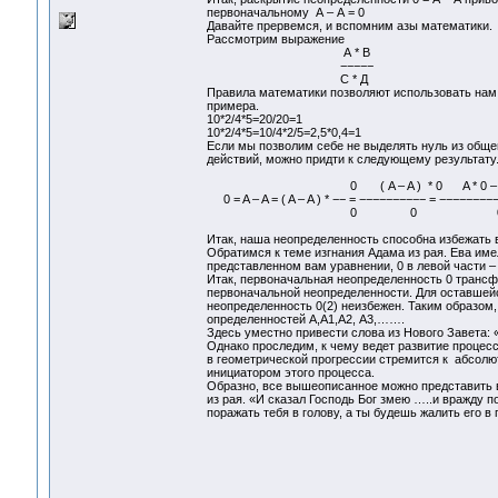
первоначальному А – А = 0
Давайте прервемся, и вспомним азы математики.
Рассмотрим выражение
А * В
−−−−−
С * Д
Правила математики позволяют использовать нам 
примера.
10*2/4*5=20/20=1
10*2/4*5=10/4*2/5=2,5*0,4=1
Если мы позволим себе не выделять нуль из обще
действий, можно придти к следующему результату
0 ( A – A ) * 0 A * 0 
0 = A – A = ( A – A ) * −− = −−−−−−−−−− = 
0 0 0 
Итак, наша неопределенность способна избежать 
Обратимся к теме изгнания Адама из рая. Ева име
представленном вам уравнении, 0 в левой части – А
Итак, первоначальная неопределенность 0 трансф
первоначальной неопределенности. Для оставшейс
неопределенность 0(2) неизбежен. Таким образо
определенностей А,А1,А2, А3,…….
Здесь уместно привести слова из Нового Завета: 
Однако проследим, к чему ведет развитие процесс
в геометрической прогрессии стремится к абсолют
инициатором этого процесса.
Образно, все вышеописанное можно представить в
из рая. «И сказал Господь Бог змею …..и вражду 
поражать тебя в голову, а ты будешь жалить его в 
Гарифов Викт
г. Ангарск 7 м