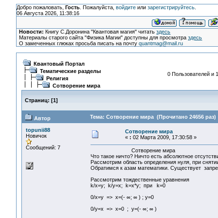
Добро пожаловать,
Гость
. Пожалуйста,
войдите
или
зарегистрируйтесь
.
06 Августа 2026, 11:38:16
Новости:
Книгу С.Доронина "Квантовая магия" читать
здесь
Материалы старого сайта "Физика Магии" доступны для просмотра
здесь
О замеченных глюках просьба писать на почту
quantmag@mail.ru
Квантовый Портал
Тематические разделы
0 Пользователей и 1
Религия
Сотворение мира
Страниц:
[
1
]
Тема: Сотворение мира (Прочитано 24656 раз)
Автор
topunii88
Сотворение мира
Новичок
«
:
02 Марта 2009, 17:30:58 »
Сообщений: 7
Сотворение мира
Что такое ничто? Ничто есть абсолютное отсутств
Рассмотрим область определения нуля, при снятии
Обратимся к азам математики. Существует запрет 
Рассмотрим тождественные уравнения
k/x=y; k/y=x; k=x*y; при k=0
0/x=y => x=(- ∞; ∞ ) ; y=0
0/y=x => x=0 ; y=(- ∞; ∞ )