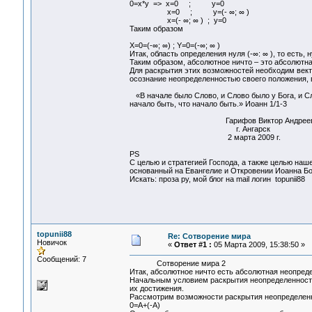
0=x*y => x=0 ; y=0
x=0 ; y=(- ∞; ∞ )
x=(- ∞; ∞ ) ; y=0
Таким образом
X=0=(-∞; ∞) ; Y=0=(-∞; ∞ )
Итак, область определения нуля (-∞: ∞ ), то есть,
Таким образом, абсолютное ничто – это абсолютна
Для раскрытия этих возможностей необходим вект
осознание неопределенностью своего положения, в
«В начале было Слово, и Слово было у Бога, и Сло
начало быть, что начало быть.» Иоанн 1/1-3
Гарифов Виктор Андреев
г. Ангарск
2 марта 2009 г.
PS
С целью и стратегией Господа, а также целью наш
основанный на Евангелие и Откровении Иоанна Бо
Искать: проза ру, мой блог на mail логин topunii88
topunii88
Re: Сотворение мира
Новичок
«
Ответ #1 :
05 Марта 2009, 15:38:50 »
Сообщений: 7
Сотворение мира 2
Итак, абсолютное ничто есть абсолютная неопреде
Начальным условием раскрытия неопределенности 
их достижения.
Рассмотрим возможности раскрытия неопределенн
0=А+(-А)