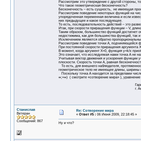
Рассмотрим это утверждение с другой стороны, то
Что такое геометрическая бесконечность?
Бесконечность – есть сущность, не имеющая про
Рассмотрим поведение некоторых функций на числ
упорядоченная переменная величина и если извест
них предыдущее и какое последующее.
То есть, последовательность действий – это разв
Итак, при скорости приращения функции – V, длин
Таким образом, большинство функций достигнет об
недостижима, как для большинства функций, так и
Исключением являются обратно пропорциональны
Рассмотрим поведение точки А, подчиняющейся фу
При постоянной скорости приращения аргумента X
В момент, когда аргумент X=0, функция y=k/x прио
Это означает, что исследуемая нами точка А не на
Учитывая вектор движения и ускорения функции y=
плоскости. Скорость точки А, равная бесконечност
То есть, для внешнего наблюдателя, протяженнос
геометрическое тело не имеющее длины, ширины 
Поскольку точка А находится за пределами числов
∞;+∞) ( смотрите «сотворение мира» ), уравнение
Гарифов Виктор А
г. Ангарск 12мая
Станислав
Re: Сотворение мира
Ветеран
«
Ответ #5 :
06 Июня 2009, 22:18:45 »
Сообщений: 867
Ну и что?