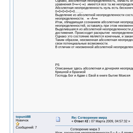
Однако, абсолютная неопределенность, область оп
уравнения 0=∞+(-∞) имеется все та же неопредел
Абсолютная неопределенность нуль есть бесконеч
0=0+0+0+0+0……..
Выделение из абсолютной неопределенности сост
неопределенности. ∞ -А=∞
Итак, обладающая сознанием абсолютная неопред
неопределенностей, оставаясь при этом неизменн
Выделившаяся из абсолютной неопределенности до
достижения. Происходит раскрытие неопределенн
Однако это состояние является конечным, и зака
Таким образом, неизменная абсолютная неопреде
свои потенциальные возможности.
В отличии от неизменной абсолютной неопределен
Гарифов Викто
г. Ангарск 4 м
PS
Описанные здесь абсолютная и дочерняя неопред
Кришной и Брахмой
Господь Бог и Адам с Евой в книге Бытие Моисея
topunii88
Re: Сотворение мира
Новичок
«
Ответ #2 :
07 Марта 2009, 04:57:32 »
Сообщений: 7
Сотворение мира 3
Итак, раскрытие неопределенности 0 = А – А прив