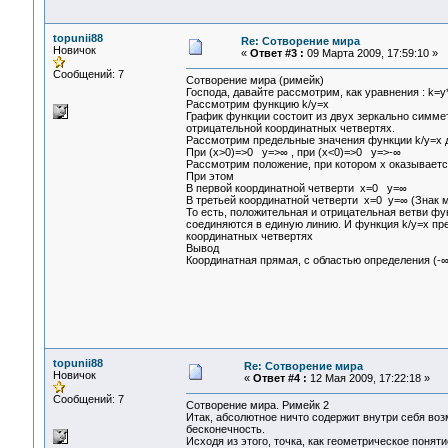
topunii88
Re: Сотворение мира
Новичок
«
Ответ #3 :
09 Марта 2009, 17:59:10 »
Сообщений: 7
Сотворение мира (римейк)
Господа, давайте рассмотрим, как уравнения : k=y*
Рассмотрим функцию k/y=x
График функции состоит из двух зеркально симме
отрицательной координатных четвертях.
Рассмотрим предельные значения функции k/y=x д
При (x>0)=>0 y=>∞ , при (x<0)=>0 y=>-∞
Рассмотрим положение, при котором x оказывается 
При этом
В первой координатной четверти x=0 y=∞
В третьей координатной четверти x=0 y=∞ (Знак 
То есть, положительная и отрицательная ветви фу
соединяются в единую линию. И функция k/y=x пр
координатных четвертях
Вывод
Координатная прямая, с областью определения (-∞ 
Гарифов Викт
г. Ангарск 9 
topunii88
Re: Сотворение мира
Новичок
«
Ответ #4 :
12 Мая 2009, 17:22:18 »
Сообщений: 7
Сотворение мира. Римейк 2
Итак, абсолютное ничто содержит внутри себя воз
бесконечность.
Исходя из этого, точка, как геометрическое понят