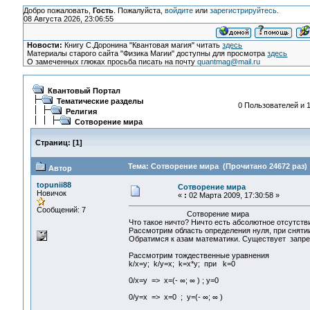
Добро пожаловать,
Гость
. Пожалуйста,
войдите
или
зарегистрируйтесь
.
08 Августа 2026, 23:06:55
Новости:
Книгу С.Доронина "Квантовая магия" читать
здесь
Материалы старого сайта "Физика Магии" доступны для просмотра
здесь
О замеченных глюках просьба писать на почту
quantmag@mail.ru
Квантовый Портал
Тематические разделы
0 Пользователей и 1
Религия
Сотворение мира
Страниц:
[
1
]
Тема: Сотворение мира (Прочитано 24672 раз)
Автор
topunii88
Сотворение мира
Новичок
«
:
02 Марта 2009, 17:30:58 »
Сообщений: 7
Сотворение мира
Что такое ничто? Ничто есть абсолютное отсутств
Рассмотрим область определения нуля, при снятии
Обратимся к азам математики. Существует запрет 
Рассмотрим тождественные уравнения
k/x=y; k/y=x; k=x*y; при k=0
0/x=y => x=(- ∞; ∞ ) ; y=0
0/y=x => x=0 ; y=(- ∞; ∞ )