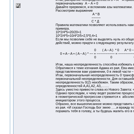
первоначальному А – А = 0
Давайте прервемся, и вспомним азы математики.
Рассмотрим выражение
А * В
−−−−−
С * Д
Правила математики позволяют использовать нам 
примера.
10*2/4*5=20/20=1
10*2/4*5=10/4*2/5=2,5*0,4=1
Если мы позволим себе не выделять нуль из обще
действий, можно придти к следующему результату
0 ( A – A ) * 0 A * 0 
0 = A – A = ( A – A ) * −− = −−−−−−−−−− = 
0 0 0 
Итак, наша неопределенность способна избежать 
Обратимся к теме изгнания Адама из рая. Ева име
представленном вам уравнении, 0 в левой части – А
Итак, первоначальная неопределенность 0 трансф
первоначальной неопределенности. Для оставшейс
неопределенность 0(2) неизбежен. Таким образо
определенностей А,А1,А2, А3,…….
Здесь уместно привести слова из Нового Завета: 
Однако проследим, к чему ведет развитие процесс
в геометрической прогрессии стремится к абсолют
инициатором этого процесса.
Образно, все вышеописанное можно представить в
из рая. «И сказал Господь Бог змею …..и вражду 
поражать тебя в голову, а ты будешь жалить его в 
Гарифов Викт
г. Ангарск 7 м