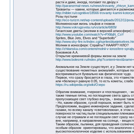
расти и даже, иногда, ползают по двору.»
http://paranormal-news.ru/news/trovanty_zhivye_kam
Трованты — камни, которые двигаются и размнож
http://nibler.ru/cognitive/18566-trovanty-kamni-koto
Розы пустыни
http://eco-turizm.net/wp-content/uploads/2012/11/роз
Молниеносная жизнь эльфов и гномов
http://www.vokrugsveta.ru/vs/article/6809/
Гигантские джеты (молнии в верхней атмосфере) | Gi
http://www.youtube.com/watch?v=PXltbjN_CoY
Sprites, Blue Jets, Elves and "Superbolts"
http://www.sky-fire.tv/index.cgi/spritesbluejetselves.ht
Молнии в ионосфере: Спрайты? HAARP? НЛО?
http://zhitanska.com/content/molnii-v-ionosfere-sprajt
Боковиков А.А.
Открытие кремниевой формы жизни на земле
http://www.bolesmir.ru/index.php?content=text&name
Аномальное на Земле существует, и у Земли нет 
существование «кометных аномалий», которые по 
восприниматься буквально как физическое чудо.
Первое, что сразу бросается в глаза, это «таинс
или «белизну» равную 0.05, то есть кометы, слабо
https://ru.wikipedia.org/wiki/Озеро
Обратим внимание, «черное» и «поглощение», - 
также темные пятна, но поглощение света здесь с
пропускающее свет глубоко внутрь, - внешне такж
- Но, каким образом, сухой порошок, может быть 
Предположим, выдано инженерное задание, сделать
газами, по всему каналу «световолокна», в этом
поверхности частиц пыли специальными пленками и
случае не отражали и не поглощали свет сразу на 
вне, например, в направление на солнце, - вещес
Таким образом, пылинки, для проведения солнечно
особым образом ориентированы, что аналогично ор
высокотехнологичное изделие с использованием н