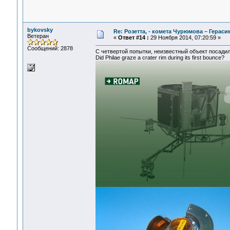
bykovsky
Re: Розетта, - комета Чурюмова – Герас
Ветеран
«
Ответ #14 :
29 Ноября 2014, 07:20:59 »
Сообщений: 2878
С четвертой попытки, неизвестный объект посадил 
Did Philae graze a crater rim during its first bounce?