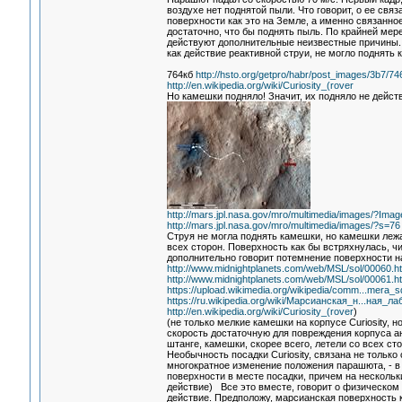
воздухе нет поднятой пыли. Что говорит, о ее св
поверхности как это на Земле, а именно связанное 
достаточно, что бы поднять пыль. По крайней мере
действуют дополнительные неизвестные причины. Т
как действие реактивной струи, не могло поднять 
764кб
http://hsto.org/getpro/habr/post_images/3b7/7
http://en.wikipedia.org/wiki/Curiosity_(rover
Но камешки подняло! Значит, их подняло не действ
http://mars.jpl.nasa.gov/mro/multimedia/images/?Ima
http://mars.jpl.nasa.gov/mro/multimedia/images/?s=76
Струя не могла поднять камешки, но камешки лежа
всех сторон. Поверхность как бы встряхнулась, ч
дополнительно говорит потемнение поверхности н
http://www.midnightplanets.com/web/MSL/sol/00060.h
http://www.midnightplanets.com/web/MSL/sol/00061.h
https://upload.wikimedia.org/wikipedia/comm...mera_s
https://ru.wikipedia.org/wiki/Марсианская_н...ная_л
http://en.wikipedia.org/wiki/Curiosity_(rover
)
(не только мелкие камешки на корпусе Curiosity, н
скорость достаточную для повреждения корпуса а
штанге, камешки, скорее всего, летели со всех 
Необычность посадки Curiosity, связана не тольк
многократное изменение положения парашюта, - в
поверхности в месте посадки, причем на нескольк
действие) Все это вместе, говорит о физическом
действие. Предположу, марсианская поверхность к