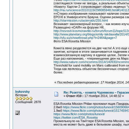
(светящиеся точки не звезды, а реальные объекты
«Комету Хартли-2 сопровождает облако ледяных "
http://ria.ru/science/20101119/298085948.html#1401
««Стерео изображения показывают наличие снежино
EPOXI в Университете Брауна. Оценки размера са
http://starmission.ru/asteroids/255.html
Возникает закономерный вопрос, - как можно изуч
Размещено «ОАЯ» на форуме НК.
http://novosti-kosmonavtiki.ru/forum/forum11/topic
http://www.planetary.org/blogs/emily-lakdawalla/2014/0
http://sfu.su/showthread.php?t=2464&page=7
Фото ESA Rosetta Mission
Комета явно разделяется на две части! А это еще
занятие, которое в итоге заканчивается падением
взаимосвязанную картину в единое целое. Затем 
Еще раз напоминаю, - «перемещение дюн на Марсе
http://www.nature.com/ncomms/2014/140930/ncomms
Threshold for sand mobility on Mars calibrated from se
Тогда как являлось объектом бесконечных споров! 
более.
«
Последнее редактирование: 17 Ноября 2014, 14
bykovsky
Re: Розетта, - комета Чурюмова – Герас
Ветеран
«
Ответ #10 :
17 Ноября 2014, 14:48:32 »
Сообщений: 2878
ESA Rosetta Mission Philae проломил ящик Пандор
2.8мб
https://www.flickr.com/photos/lunexit/15609066
1.9мб
https://www.flickr.com/photos/lunexit/15174594
https://www.flickr.com/photos/lunexit/
https://twitter.com/ESA_Rosetta
Промелькнуло на Твиттере ESA Rosetta Mission, 
места не может быть даже в бельевом шкафу, пыль 