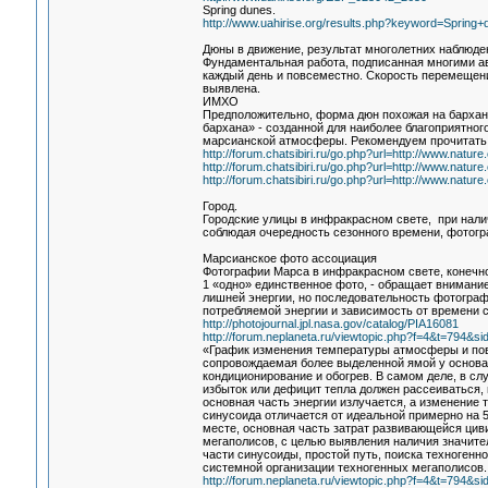
Spring dunes.
http://www.uahirise.org/results.php?keyword=Sprin
Дюны в движение, результат многолетних наблюден
Фундаментальная работа, подписанная многими а
каждый день и повсеместно. Скорость перемещени
выявлена.
ИМХО
Предположительно, форма дюн похожая на барханы
бархана» - созданной для наиболее благоприятног
марсианской атмосферы. Рекомендуем прочитать 
http://forum.chatsibiri.ru/go.php?url=http://www.n
http://forum.chatsibiri.ru/go.php?url=http://www.
http://forum.chatsibiri.ru/go.php?url=http://www.n
Город.
Городские улицы в инфракрасном свете, при нали
соблюдая очередность сезонного времени, фотогра
Марсианское фото ассоциация
Фотографии Марса в инфракрасном свете, конечно
1 «одно» единственное фото, - обращает внимание
лишней энергии, но последовательность фотографи
потребляемой энергии и зависимость от времени с
http://photojournal.jpl.nasa.gov/catalog/PIA16081
http://forum.neplaneta.ru/viewtopic.php?f=4&t=794
«График изменения температуры атмосферы и пов
сопровождаемая более выделенной ямой у основани
кондиционирование и обогрев. В самом деле, в сл
избыток или дефицит тепла должен рассеиваться,
основная часть энергии излучается, а изменение
синусоида отличается от идеальной примерно на 5
месте, основная часть затрат развивающейся цив
мегаполисов, с целью выявления наличия значите
части синусоиды, простой путь, поиска техногенн
системной организации техногенных мегаполисов.
http://forum.neplaneta.ru/viewtopic.php?f=4&t=794&