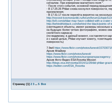
сигналом. При измерении магнитного поля ".
- После этого события, основной период вращения
- В 17:25:26 Philae снова коснулся поверхности, 
приземления;
- В 17:31:17 после перелёта вероятно на нескольк
http://novosti-kosmonavtiki.ru/forum/forum11/topic
http://io9.com/philae-may-have-collided-with-a-crate
http://behindtheblack.com/behind-the-black/points-of-
(светящиеся объекты, имеют размеры несколько м
на будущих более четких фотографиях, можно ожид
скелетного каркаса)
(по-видимому, в данный момент, составляется кар
и с какой целью, Philae изучает комету, «светящи
поверхность)
7.9мб
https://www.flickr.com/photos/lunexit/15703071
Архив Флайкер
https://www.flickr.com/photos/lunexit/
https://www.flickr.com/photos/europeanspaceagency
Архив Фото-Видео ESA Rosetta Mission
http://blogs.esa.int/rosetta/2014/11/28/did-philae-graze
https://twitter.com/ESA_Rosetta
Страниц:
[
1
]
2
3
...
5
Все