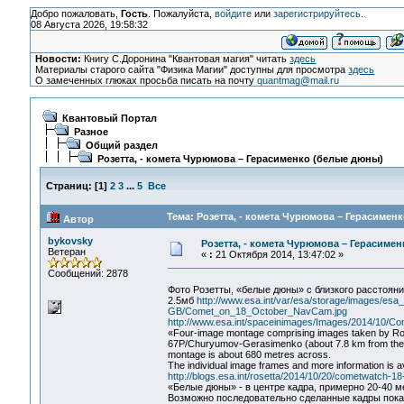
Добро пожаловать,
Гость
. Пожалуйста,
войдите
или
зарегистрируйтесь
.
08 Августа 2026, 19:58:32
Новости:
Книгу С.Доронина "Квантовая магия" читать
здесь
Материалы старого сайта "Физика Магии" доступны для просмотра
здесь
О замеченных глюках просьба писать на почту
quantmag@mail.ru
Квантовый Портал
Разное
Общий раздел
Розетта, - комета Чурюмова – Герасименко (белые дюны)
Страниц:
[
1
]
2
3
...
5
Все
Тема: Розетта, - комета Чурюмова – Герасимен
Автор
bykovsky
Розетта, - комета Чурюмова – Герасиме
Ветеран
«
:
21 Октября 2014, 13:47:02 »
Сообщений: 2878
Фото Розетты, «белые дюны» с близкого расстояни
2.5мб
http://www.esa.int/var/esa/storage/images/e
GB/Comet_on_18_October_NavCam.jpg
http://www.esa.int/spaceinimages/Images/2014/10
«Four-image montage comprising images taken by Rose
67P/Churyumov-Gerasimenko (about 7.8 km from the su
montage is about 680 metres across.
The individual image frames and more information is 
http://blogs.esa.int/rosetta/2014/10/20/cometwatch-18
«Белые дюны» - в центре кадра, примерно 20-40 м
Возможно последовательно сделанные кадры покаж