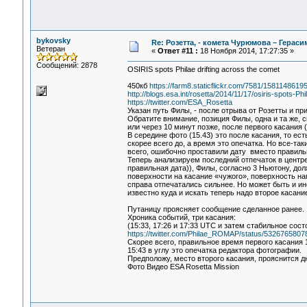
bykovsky
Re: Розетта, - комета Чурюмова – Герас
Ветеран
«
Ответ #11 :
18 Ноября 2014, 17:27:35 »
Сообщений: 2878
OSIRIS spots Philae drifting across the comet
450кб
https://farm8.staticflickr.com/7581/158114861
http://blogs.esa.int/rosetta/2014/11/17/osiris-spots-Ph
https://twitter.com/ESA_Rosetta
Указан путь Филы, - после отрыва от Розетты и пр
Обратите внимание, позиция Филы, одна и та же, с
или через 10 минут позже, после первого касания (
В середине фото (15.43) это после касания, то есть
скорее всего до, а время это опечатка. Но все-та
всего, ошибочно проставили дату вместо правильн
Теперь анализируем последний отпечаток в центре
правильная дата)), Филы, согласно 3 Ньютону, дол
поверхности на касание «чужого», поверхность нап
справа отпечатались сильнее. Но может быть и ино
известно куда и искать теперь надо второе касани
Путаницу проясняет сообщение сделанное ранее.
Хроника событий, три касания:
(15:33, 17:26 и 17:33 UTC и затем стабильное сост
https://twitter.com/Philae_ROMAP/status/532676580
Скорее всего, правильное время первого касания 15
15:43 в углу это опечатка редактора фотографии.
Предположу, место второго касания, прояснится дн
Фото Видео ESA Rosetta Mission