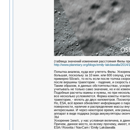
(таблица значений изменения расстояния Филы пр
http://www.planetary.org/blogs/emily-lakdawalla/2014/
Попытка анализа, куда мог улететь Филы. Ускорен
большая, поскольку за 10 мин. или 600 секунд, уча
примерно 50см/с, то есть если после толчка скоро
после вершины траектории. - падение, и скорость
Таким образом, в данных обстоятельствах, ускор
учитывать не только само значение, но и ее измен
Подобные расчеты важны и нужны, но при нескольк
все несколько усложняется. Форма кометы «гантел
траектории, - вплоть до двух километров. Посмотри
Но, ESA, всё время обновляют информацию о пара
поверхности, наличие и распределение массы внут
интересными. И через некоторое время, или раньш
аппарат в виде подарка (когда аккумуляторы окон
ЗЫ
Ускорение 1мм/c, у нас условная величина, в да
Причем, данное место, ко всему прочему, имеет, 
ESA / Rosetta / NavCam / Emily Lakdawalla