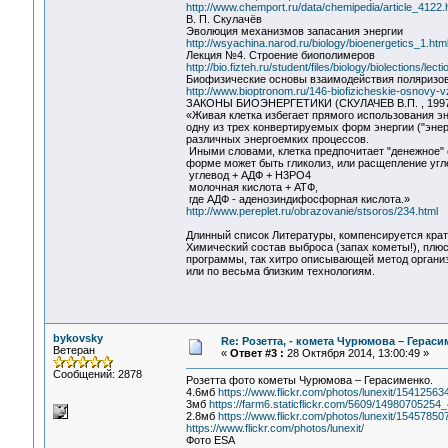
http://www.chemport.ru/data/chemipedia/article_4122.
В. П. Скулачёв
Эволюция механизмов запасания энергии
http://wsyachina.narod.ru/biology/bioenergetics_1.htm
Лекция №4. Строение биополимеров
http://bio.fizteh.ru/student/files/biology/biolections/lect
Биофизические основы взаимодействия поляризов
http://www.bioptronom.ru/146-biofizicheskie-osnovy-
ЗАКОНЫ БИОЭНЕРГЕТИКИ (СКУЛАЧЕВ В.П. , 199
«Живая клетка избегает прямого использования э
одну из трех конвертируемых форм энергии ("энер
различных энергоемких процессов.
Иными словами, клетка предпочитает "денежное" 
форме может быть гликолиз, или расщепление угл
углевод + АДФ + Н3РО4
молочная кислота + АТФ,
где АДФ - аденозиндифосфорная кислота.»
http://www.pereplet.ru/obrazovanie/stsoros/234.html
Длинный список Литературы, компенсируется крат
Химический состав выброса (запах кометы!), плю
программы, так хитро описывающей метод организа
или по весьма близким технологиям.
bykovsky
Re: Розетта, - комета Чурюмова – Герас
Ветеран
«
Ответ #3 :
28 Октября 2014, 13:00:49 »
Сообщений: 2878
Розетта фото кометы Чурюмова – Герасименко.
4.6мб
https://www.flickr.com/photos/lunexit/15412563
3мб
https://farm6.staticflickr.com/5609/1498070525
2.8мб
https://www.flickr.com/photos/lunexit/15457850
https://www.flickr.com/photos/lunexit/
Фото ESA