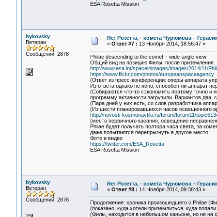
ESA Rosetta Mission
bykovsky
Re: Розетта, - комета Чурюмова – Герас
Ветеран
«
Ответ #7 :
13 Ноября 2014, 18:56:47 »
Сообщений: 2878
Philae descending to the comet – wide-angle view
Общий вид на позицию Филы, после приземления.
http://www.esa.int/spaceinimages/Images/2014/11/Ph
https://www.flickr.com/photos/europeanspaceagency
(Ответ из пресс-конференции: опоры аппарата упр
Из ответа однако не ясно, способен ли аппарат п
(Собираются что-то сэкономить поэтому точно и н
программу активности загрузили. Вариантов два, с
(Пара дней у них есть, со слов разработчика аппа
(Из шести планировавшихся часов освещенного вр
http://novosti-kosmonavtiki.ru/forum/forum11/topic
(место первичного касания, освещение несравнен
Philae будет получать полтора часа света, за ко
даже попытаются перепрыгнуть в другое место!
Фото и видео
https://twitter.com/ESA_Rosetta
ESA Rosetta Mission
bykovsky
Re: Розетта, - комета Чурюмова – Герас
Ветеран
«
Ответ #8 :
14 Ноября 2014, 09:38:43 »
Сообщений: 2878
Продолжение: хроника произошедшего с Philae (Ф
(показано, куда хотели приземлиться, куда попал
(Филы, находится в небольшом каньоне, но не на 