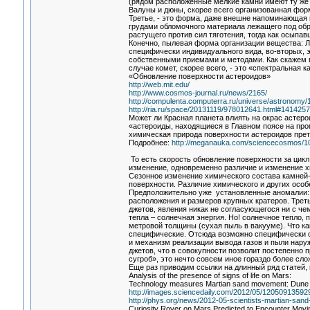
(рядом расположенные мелкие камни имеют ту же
Валуны и дюны, скорее всего организованная фор
Третье, - это форма, даже внешне напоминающая 
грудами обломочного материала лежащего под обры
растущего против сил тяготения, тогда как осыпав
Конечно, пылевая форма организации вещества: Лу
специфически индивидуального вида, во-вторых, 
собственными приемами и методами. Как скажем в
случае комет, скорее всего, - это «спектральная 
«Обновление поверхности астероидов»
http://web.mit.edu/
http://www.cosmos-journal.ru/news/2165/
http://compulenta.computerra.ru/universe/astronomy
http://ria.ru/space/20131119/978012641.html#141425
Может ли Красная планета влиять на окрас астеро
«астероиды, находящиеся в Главном поясе на пр
химическая природа поверхности астероидов прет
Подробнее:
http://meganauka.com/sciencecosmos/107
То есть скорость обновление поверхности за цикл
изменение, одновременно различие и изменение х
Сезонное изменение химического состава камней-
поверхности. Различие химического и других особен
Предположительно уже установленные аномалии: р
расположения и размеров крупных кратеров. Треть
джетов, явления никак не согласующегося ни с че
тепла – солнечная энергия. Но! солнечное тепло,
метровой толщины (сухая пыль в вакууме). Что ка
специфические. Отсюда возможно специфически ор
и механизм реализации вывода газов и пыли наруж
джетов, что в совокупности позволит постепенно 
сугроб», это нечто совсем иное гораздо более сло
Еще раз приводим ссылки на длинный ряд статей,
Analysis of the presence of signs of life on Mars:
Technology measures Martian sand movement: Dune mig
http://images.sciencedaily.com/2012/05/120509135929
http://phys.org/news/2012-05-scientists-martian-sa
Curiosity Rover on Mars Predicted to Encounter Mov