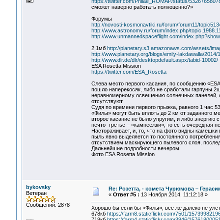
https://twitter.com/Philae_ROMAP/status/532676580
сможет наверно работать полноценно?»
Форумы
http://novosti-kosmonavtiki.ru/forum/forum11/topic
http://www.astronomy.ru/forum/index.php/topic,198
http://www.unmannedspaceflight.com/index.php?sho
2.1мб
http://planetary.s3.amazonaws.com/assets/i
http://www.planetary.org/blogs/emily-lakdawalla/2014/
http://www.dlr.de/dlr/desktopdefault.aspx/tabid-10002/
ESA Rosetta Mission
https://twitter.com/ESA_Rosetta
Слева место первого касания, по сообщению «ESA R
пошло наперекосяк, либо не сработали гарпуны 2ш
неравномерному освещению солнечных панелей, о
отсутствуют.
Судя по времени первого прыжка, равного 1 час 5
«Филы» могут быть вплоть до 2 км от заданного ме
второе касание не было упругим, и либо энергию с
нечто третье – «камнеежки», то есть очередная 
Настораживает, и, то, что на фото видны камешки 
пыль явно выделяется то постоянного потребления
отсутствием маскирующего пылевого слоя, послед
Дальнейшие подробности вечером.
Фото ESA Rosetta Mission
bykovsky
Re: Розетта, - комета Чурюмова – Герас
Ветеран
«
Ответ #5 :
13 Ноября 2014, 11:12:18 »
Сообщений: 2878
Хорошо бы если бы «Филы», все же далеко не улет
678кб
https://farm8.staticflickr.com/7501/157399821
719кб
https://farm4.staticflickr.com/3946/157618000