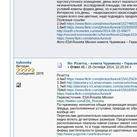
круглосуточного освещения, дюны могут оказаться
незначительной исследуемой площади, так или ина
условий кометы форма дюны, но и расположение в 
Интересно эти дюны, - «марсианского происхожде
скорее всего они цветные, надо подождать продо
Полезные ссылки
2.0мб
https://www.flickr.com/photos/lunexit/15274663
1.6мб
https://www.flickr.com/photos/lunexit/15293925
http://earth-chronicles.ru/news/2014-08-15-69677
http://novosti-kosmonavtiki.ru/forum/forum11/topic
https://www.flickr.com/photos/lunexit/
Фото ESA Rosetta Mission комета Чурюмова – Гер
bykovsky
Re: Розетта, - комета Чурюмова – Герас
Ветеран
«
Ответ #1 :
25 Октября 2014, 22:25:04 »
Сообщений: 2878
Розетта
4.6мб
https://www.flickr.com/photos/lunexit/15412563
3.3мб
http://planetary.s3.amazonaws.com/assets/
1.7мб
http://planetary.s3.amazonaws.com/assets/i
704кб
https://www.flickr.com/photos/lunexit/15618293
https://www.flickr.com/photos/lunexit/
Первоисточник: ESA Rosetta Mission
https://twitter.com/ESA_Rosetta
По-прежнему непонятна общая организация вещес
блюдца, расположенные уступами, природа их обра
вообще нет.
Перечислим дополнительно накопившееся аномалии
видно вплоть до метровых размеров. Предположим
расположенные «валуны-камни-скалы» имеют силь
выпадение пыли, то и тогда «внешний обособленн
формы растительности (рощица из однотипных кам
http://www.yugzone.ru/articles/mars/