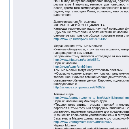
Наш вывод не пустое сотрясение воздуха, а указ
результатов. Например, температура поверхност
слоев, кроме того температура поверхности в тен
Будем, ждать посадки Филы, возможно, многое пр
расстояния.
Дополнительная Литература:
«КОММЕНТАРИЙ СПЕЦИАЛИСТА
Кандидат технических наук, научный сотрудник ф
- Думаю, не стоит сильно бояться темных молний.
самолетов как правило обходят грозовые зоны ст
http://www.kp.ru/daily/26069/2976145/
Устрашающие «тёмные молнии»
«Учёные обнаружили, что «тёмные молнии», котор
находящихся в самолетах.
И причиной тому является исходящее от них гамм
http://www.infuture.ru/article/8541
Черные молнии.
http://n-t.ru/tp/mr/smb3.htm
Тёмные молнии могут сопутствовать светлым
«Согласно новому алгоритму поиска, предложенно
заявленное. Если же тёмная молния действительно
совершенно обычным делом. Впрочем, подчеркива
исследования.»
http://science.compulenta.ru/746972/
Темные шары
http://www.factruz.ru/come_to_him/black-lightning.htm
Черные молнии над Мохенджо-Даро
«Трудно представить, что может произойти, случ
бороться с этим грозным природным явлением. Впр
достаточно надежным средством для предотвраще
«Общее же количество упоминаний ФХО в литерату
Закатекас в Мехико сделал первую фотографию ФХ
http://www.vokrugsveta.ru/vs/article/3665/
Чёрная Молния
Unique observations of optical lightning and terrestria