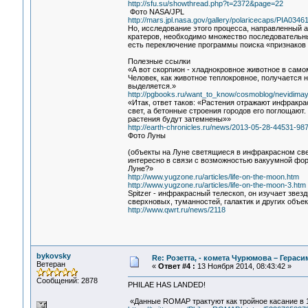
http://sfu.su/showthread.php?t=2372&page=22
Фото NASA/JPL
http://mars.jpl.nasa.gov/gallery/polaricecaps/PIA03461
Но, исследование этого процесса, направленный а
кратеров, необходимо множество последовательных
есть переключение программы поиска «признаков 
Полезные ссылки
«А вот скорпион - хладнокровное животное в сам
Человек, как животное теплокровное, получается
выделяется.»
http://pgbooks.ru/want_to_know/cosmoblog/nevidima
«Итак, ответ таков: «Растения отражают инфракр
свет, а бетонные строения городов его поглощают.
растения будут затемнены»»
http://earth-chronicles.ru/news/2013-05-28-44531-98
Фото Луны
(объекты на Луне светящиеся в инфракрасном све
интересно в связи с возможностью вакуумной фо
Луне?»
http://www.yugzone.ru/articles/life-on-the-moon.htm
http://www.yugzone.ru/articles/life-on-the-moon-3.htm
Spitzer - инфракрасный телескоп, он изучает зве
сверхновых, туманностей, галактик и других объек
http://www.qwrt.ru/news/2118
bykovsky
Re: Розетта, - комета Чурюмова – Герас
Ветеран
«
Ответ #4 :
13 Ноября 2014, 08:43:42 »
Сообщений: 2878
PHILAE HAS LANDED!
«Данные ROMAP трактуют как тройное касание в 15