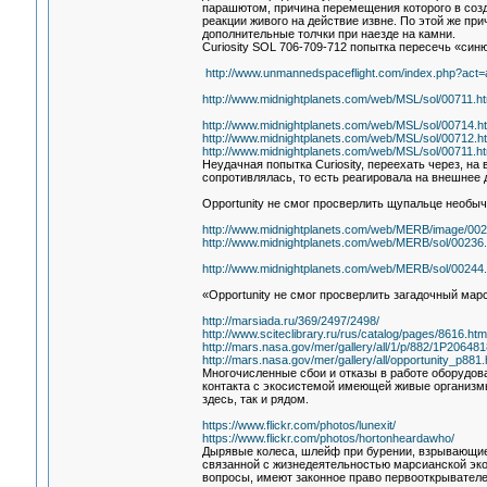
парашютом, причина перемещения которого в созд
реакции живого на действие извне. По этой же пр
дополнительные толчки при наезде на камни.
Curiosity SOL 706-709-712 попытка пересечь «син
http://www.unmannedspaceflight.com/index.php?act
http://www.midnightplanets.com/web/MSL/sol/00711.ht
http://www.midnightplanets.com/web/MSL/sol/00714.h
http://www.midnightplanets.com/web/MSL/sol/00712.h
http://www.midnightplanets.com/web/MSL/sol/00711.ht
Неудачная попытка Curiosity, переехать через, на
сопротивлялась, то есть реагировала на внешнее
Opportunity не смог просверлить щупальце необы
http://www.midnightplanets.com/web/MERB/image/
http://www.midnightplanets.com/web/MERB/sol/00236.
http://www.midnightplanets.com/web/MERB/sol/00244.
«Opportunity не смог просверлить загадочный мар
http://marsiada.ru/369/2497/2498/
http://www.sciteclibrary.ru/rus/catalog/pages/8616.htm
http://mars.nasa.gov/mer/gallery/all/1/p/882/1P2
http://mars.nasa.gov/mer/gallery/all/opportunity_p881.
Многочисленные сбои и отказы в работе оборудов
контакта с экосистемой имеющей живые организмы
здесь, так и рядом.
https://www.flickr.com/photos/lunexit/
https://www.flickr.com/photos/hortonheardawho/
Дырявые колеса, шлейф при бурении, взрывающиес
связанной с жизнедеятельностью марсианской эко
вопросы, имеют законное право первооткрывателе