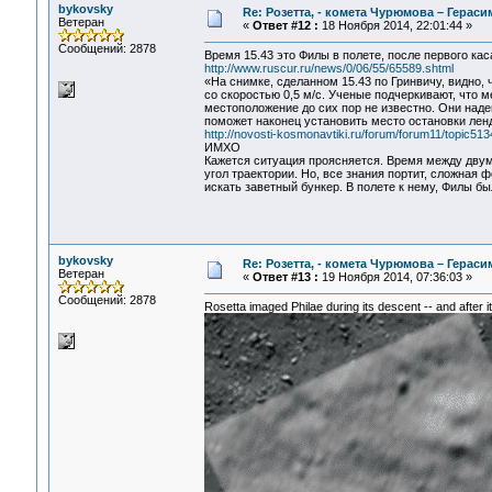
bykovsky
Re: Розетта, - комета Чурюмова – Герас
Ветеран
«
Ответ #12 :
18 Ноября 2014, 22:01:44 »
Сообщений: 2878
Время 15.43 это Филы в полете, после первого кас
http://www.ruscur.ru/news/0/06/55/65589.shtml
«На снимке, сделанном 15.43 по Гринвичу, видно, 
со скоростью 0,5 м/с. Ученые подчеркивают, что м
местоположение до сих пор не известно. Они на
поможет наконец установить место остановки лен
http://novosti-kosmonavtiki.ru/forum/forum11/topic
ИМХО
Кажется ситуация проясняется. Время между двумя
угол траектории. Но, все знания портит, сложная 
искать заветный бункер. В полете к нему, Филы бы
bykovsky
Re: Розетта, - комета Чурюмова – Герас
Ветеран
«
Ответ #13 :
19 Ноября 2014, 07:36:03 »
Сообщений: 2878
Rosetta imaged Philae during its descent -- and after 