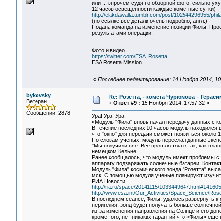
или ... впрочем судя по обзорной фото, сильно у
12 часов освещенности каждые кометные сутки)
http://elakdawalla.tumblr.com/post/102544296955/phila
(по ссылке все детали очень подробно, англ.)
Подана команда на изменение позиции Филы. Про
результатами операции.
Фото и видео
https://twitter.com/ESA_Rosetta
ESA Rosetta Mission
«
Последнее редактирование: 14 Ноября 2014, 10
bykovsky
Re: Розетта, - комета Чурюмова – Герас
Ветеран
«
Ответ #9 :
15 Ноября 2014, 17:57:32 »
Сообщений: 2878
Ура! Ура! Ура!
«Модуль "Фила" вновь начал передачу данных с 
В течение последних 10 часов модуль находился 
что "окно" для передачи сможет появиться около 1
По словам ученых, модуль переслал данные экспе
"Мы получили все. Все прошло точно так, как план
немецком Кельне.
Ранее сообщалось, что модуль имеет проблемы с п
аппарату подзаряжать солнечные батареи. Контакт
Модуль "Фила" космического зонда "Розетта" выс
мск. С помощью модуля ученые планируют изучит
РИА Новости
http://ria.ru/space/20141115/1033449647.html#1416
http://www.esa.int/Our_Activities/Space_Science/Ros
В последнем сеансе, Филы, удалось развернуть к 
перигелия, зонд будет получать больше солнечной
из-за изменения направления на Солнце и его доп
кроме того, нет никаких гарантий что «Филы» еще