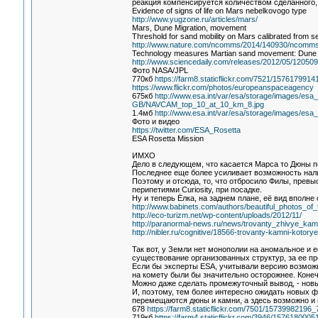
реакция компенсируется количеством сделанного, п
Evidence of signs of life on Mars nebelkovogo type
http://www.yugzone.ru/articles/mars/
Mars, Dune Migration, movement
Threshold for sand mobility on Mars calibrated from se
http://www.nature.com/ncomms/2014/140930/ncomms
Technology measures Martian sand movement: Dune mig
http://www.sciencedaily.com/releases/2012/05/12050
Фото NASA/JPL
770кб
https://farm8.staticflickr.com/7521/157617991
https://www.flickr.com/photos/europeanspaceagency
675кб
http://www.esa.int/var/esa/storage/images/e
GB/NAVCAM_top_10_at_10_km_8.jpg
1.4мб
http://www.esa.int/var/esa/storage/images/e
Фото и видео
https://twitter.com/ESA_Rosetta
ESA Rosetta Mission
ИМХО
Дело в следующем, что касается Марса то Дюны пе
Последнее еще более усиливает возможность нал
Поэтому и отсюда, то, что отбросило Филы, превы
перипетиями Curiosity, при посадке.
Ну и теперь Ёлка, на заднем плане, её вид вполне 
http://www.babinets.com/authors/beautiful_photos_of_
http://eco-turizm.net/wp-content/uploads/2012/11/
http://paranormal-news.ru/news/trovanty_zhivye_kam
http://nibler.ru/cognitive/18566-trovanty-kamni-koto
Так вот, у Земли нет монополии на аномальное и 
существование организованных структур, за ее п
Если бы эксперты ESA, учитывали версию возможн
на комету были бы значительно осторожнее. Коне
Можно даже сделать промежуточный вывод, - новы
И, поэтому, тем более интересно ожидать новых 
перемещаются дюны и камни, а здесь возможно и н
678
https://farm8.staticflickr.com/7501/15739982196
719кб
https://farm4.staticflickr.com/3946/157618000