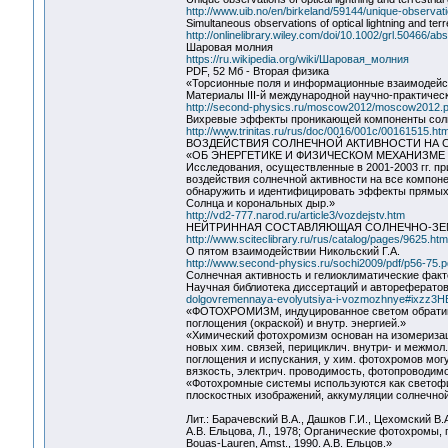
http://www.uib.no/en/birkeland/59144/unique-observati
Simultaneous observations of optical lightning and ter
http://onlinelibrary.wiley.com/doi/10.1002/grl.50466/abs
Шаровая молния
https://ru.wikipedia.org/wiki/Шаровая_молния
PDF, 52 Мб - Вторая физика
«Торсионные поля и информационные взаимодейс
Материалы III-й международной научно-практичес
http://second-physics.ru/moscow2012/moscow2012.p
Вихревые эффекты проникающей компоненты солн
http://www.trinitas.ru/rus/doc/0016/001c/00161515.ht
ВОЗДЕЙСТВИЯ СОЛНЕЧНОЙ АКТИВНОСТИ НА 
«ОБ ЭНЕРГЕТИКЕ И ФИЗИЧЕСКОМ МЕХАНИЗМ
Исследования, осуществленные в 2001-2003 гг. п
воздействия солнечной активности на все компон
обнаружить и идентифицировать эффекты прямых
Солнца и корональных дыр.»
http://vd2-777.narod.ru/article3/vozdejstv.htm
НЕЙТРИННАЯ СОСТАВЛЯЮЩАЯ СОЛНЕЧНО-ЗЕ
http://www.sciteclibrary.ru/rus/catalog/pages/9625.htm
О пятом взаимодействии Никольский Г.А.
http://www.second-physics.ru/sochi2009/pdf/p56-75.p
Солнечная активность и гелиоклиматические факт
Научная библиотека диссертаций и авторефератов
dolgovremennaya-evolyutsiya-i-vozmozhnye#ixzz3
«ФОТОХРОМИЗМ, индуцированное светом обратимо
поглощения (окраской) и внутр. энергией.»
«Химический фотохромизм основан на изомеризаци
новых хим. связей, перициклич. внутри- и межмо
поглощения и испускания, у хим. фотохромов мог
вязкость, электрич. проводимость, фотопроводимо
«Фотохромные системы используются как светофи
плоскостных изображений, аккумуляции солнечной
Лит.: Барачевский В.А., Дашков Г.И., Цехомский В
А.В. Ельцова, Л., 1978; Органические фотохромы, по
Bouas-Lauren, Amst., 1990. A.B. Ельцов.»