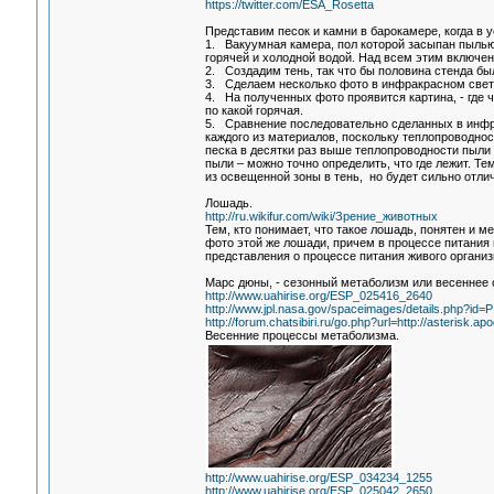
https://twitter.com/ESA_Rosetta
Представим песок и камни в барокамере, когда в 
1. Вакуумная камера, пол которой засыпан пылью,
горячей и холодной водой. Над всем этим включен
2. Создадим тень, так что бы половина стенда бы
3. Сделаем несколько фото в инфракрасном свет
4. На полученных фото проявится картина, - где ч
по какой горячая.
5. Сравнение последовательно сделанных в инфр
каждого из материалов, поскольку теплопроводнос
песка в десятки раз выше теплопроводности пыли 
пыли – можно точно определить, что где лежит. Т
из освещенной зоны в тень, но будет сильно отли
Лошадь.
http://ru.wikifur.com/wiki/Зрение_животных
Тем, кто понимает, что такое лошадь, понятен и м
фото этой же лошади, причем в процессе питания 
представления о процессе питания живого органи
Марс дюны, - сезонный метаболизм или весеннее 
http://www.uahirise.org/ESP_025416_2640
http://www.jpl.nasa.gov/spaceimages/details.php?id=
http://forum.chatsibiri.ru/go.php?url=http://asterisk.
Весенние процессы метаболизма.
http://www.uahirise.org/ESP_034234_1255
http://www.uahirise.org/ESP_025042_2650