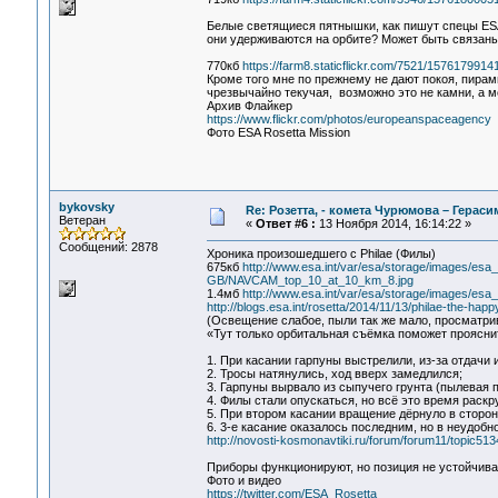
Белые светящиеся пятнышки, как пишут спецы ESA
они удерживаются на орбите? Может быть связаны
770кб
https://farm8.staticflickr.com/7521/157617991
Кроме того мне по прежнему не дают покоя, пирам
чрезвычайно текучая, возможно это не камни, а м
Архив Флайкер
https://www.flickr.com/photos/europeanspaceagency
Фото ESA Rosetta Mission
bykovsky
Re: Розетта, - комета Чурюмова – Герас
Ветеран
«
Ответ #6 :
13 Ноября 2014, 16:14:22 »
Сообщений: 2878
Хроника произошедшего с Philae (Филы)
675кб
http://www.esa.int/var/esa/storage/images/e
GB/NAVCAM_top_10_at_10_km_8.jpg
1.4мб
http://www.esa.int/var/esa/storage/images/e
http://blogs.esa.int/rosetta/2014/11/13/philae-the-happ
(Освещение слабое, пыли так же мало, просматри
«Тут только орбитальная съёмка поможет прояснить
1. При касании гарпуны выстрелили, из-за отдачи 
2. Тросы натянулись, ход вверх замедлился;
3. Гарпуны вырвало из сыпучего грунта (пылевая 
4. Филы стали опускаться, но всё это время раск
5. При втором касании вращение дёрнуло в сторон
6. 3-е касание оказалось последним, но в неудобно
http://novosti-kosmonavtiki.ru/forum/forum11/topic
Приборы функционируют, но позиция не устойчива 
Фото и видео
https://twitter.com/ESA_Rosetta