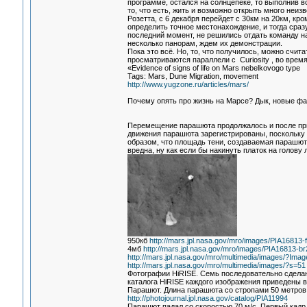
программе, остался на солнцепеке, то выполнив в
то, что есть, жить и возможно открыть много неизв
Розетта, с 6 декабря перейдет с 30км на 20км, кр
определить точное местонахождение, и тогда сраз
последний момент, не решились отдать команду на
несколько панорам, ждем их демонстрации.
Пока это всё. Но, то, что получилось, можно счита
просматриваются параллели с Curiosity , во время
«Evidence of signs of life on Mars nebelkovogo type
Tags: Mars, Dune Migration, movement
http://www.yugzone.ru/articles/mars/
Почему опять про жизнь на Марсе? Дык, новые фак
Перемещение парашюта продолжалось и после приз
движения парашюта зарегистрированы, поскольку 
образом, что площадь тени, создаваемая парашют
вредна, ну как если бы накинуть платок на голову
950кб
http://mars.jpl.nasa.gov/mro/images/PIA16813-ful
4мб
http://mars.jpl.nasa.gov/mro/images/PIA16813-br2
http://mars.jpl.nasa.gov/mro/multimedia/images/?Ima
http://mars.jpl.nasa.gov/mro/multimedia/images/?s=51
Фотографии HiRISE. Семь последовательно сделанн
каталога HiRISE каждого изображения приведены в
Парашют. Длина парашюта со стропами 50 метров,
http://photojournal.jpl.nasa.gov/catalog/PIA11994
Парашют падал со скоростью 70 м/c. Первый кадр, 