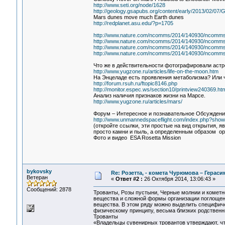
http://www.seti.org/node/1628
http://geology.gsapubs.org/content/early/2013/02/07/G
Mars dunes move much Earth dunes
http://redplanet.asu.edu/?p=1705
http://www.nature.com/ncomms/2014/140930/ncomm
http://www.nature.com/ncomms/2014/140930/ncomms
http://www.nature.com/ncomms/2014/140930/ncomm
http://www.nature.com/ncomms/2014/140930/ncomms
Что же в действительности фотографировали астр
http://www.yugzone.ru/articles/life-on-the-moon.htm
На Энцеладе есть проявления метаболизма? Или 
http://forum.rsuh.ru/ftopic8146.php
http://monitor.espec.ws/section10/printview240369.htm
Анализ наличия признаков жизни на Марсе.
http://www.yugzone.ru/articles/mars/
Форум – Интересное и познавательное Обсуждени
http://www.unmannedspaceflight.com/index.php?sho
(откройте ссылки, эти простые на вид открытия, 
просто камни и пыль, а определенным образом ор
Фото и видео ESA Rosetta Mission
bykovsky
Re: Розетта, - комета Чурюмова – Герас
Ветеран
«
Ответ #2 :
26 Октября 2014, 13:06:43 »
Сообщений: 2878
Трованты, Розы пустыни, Черные молнии и кометно
вещества и сложной формы организации поглощени
вещества. В этом ряду можно выделить специфиче
физическому принципу, весьма близких родственн
Трованты
«Владельцы сувенирных тровантов утверждают, чт