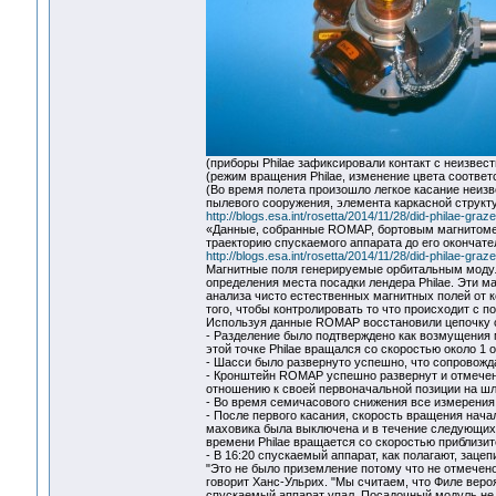
(приборы Philae зафиксировали контакт с неизвес
(режим вращения Philae, изменение цвета соотве
(Во время полета произошло легкое касание неиз
пылевого сооружения, элемента каркасной струк
http://blogs.esa.int/rosetta/2014/11/28/did-philae-graze
«Данные, собранные ROMAP, бортовым магнитомет
траекторию спускаемого аппарата до его окончате
http://blogs.esa.int/rosetta/2014/11/28/did-philae-graze
Магнитные поля генерируемые орбитальным модул
определения места посадки лендера Philae. Эти м
анализа чисто естественных магнитных полей от 
того, чтобы контролировать то что происходит с 
Используя данные ROMAP восстановили цепочку с
- Разделение было подтверждено как возмущения 
этой точке Philae вращался со скоростью около 1 о
- Шасси было развернуто успешно, что сопровожд
- Кронштейн ROMAP успешно развернут и отмечен
отношению к своей первоначальной позиции на шл
- Во время семичасового снижения все измерения
- После первого касания, скорость вращения нача
маховика была выключена и в течение следующих 
времени Philae вращается со скоростью приблизите
- В 16:20 спускаемый аппарат, как полагают, заце
"Это не было приземление потому что не отмечено
говорит Ханс-Ульрих. "Мы считаем, что Филе вероя
спускаемый аппарат упал. Посадочный модуль не 