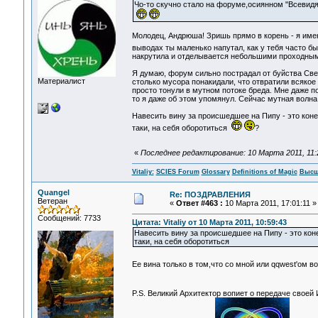
Чо-то скучно стало на форуме,осиянном "Всевид
Молодец, Андрюша! Зришь прямо в корень - я имею
выводах ты маленько напутал, как у тебя часто бы
накрутила и отделывается небольшими проходным
Я думаю, форум сильно пострадал от буйства Све
Материалист
столько мусора понакидали, что отвратили всяко
просто тонули в мутном потоке бреда. Мне даже п
то я даже об этом упомянул. Сейчас мутная волна
Навесить вину за происшедшее на Пипу - это конеч
таки, на себя оборотиться
?
«
Последнее редактирование: 10 Марта 2011, 11:28
Vitaliy:
SCIES Forum
Glossary
Definitions of Magic
Высш
Quangel
Re: ПОЗДРАВЛЕНИЯ
Ветеран
«
Ответ #463 :
10 Марта 2011, 17:01:11 »
Сообщений: 7733
Цитата: Vitaliy от 10 Марта 2011, 10:59:43
Навесить вину за происшедшее на Пипу - это коне
таки, на себя оборотиться
Ее вина только в том,что со мной или qqwest'ом 
P.S. Великий Архитектор вопиет о передаче своей