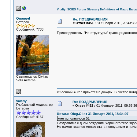
Vitaliy:
SCIES Forum
Glossary
Definitions of Magic
Высш
Quangel
Re: ПОЗДРАВЛЕНИЯ
Ветеран
«
Ответ #451 :
31 Января 2011, 20:43:36 
Сообщений: 7733
Присоединяюсь. "Не-структуры" трансцендентног
Сaementarius Civitas
Solis Aeterna
«Осенний Ангел прячется в дождях. В листве янтарн
valeriy
Re: ПОЗДРАВЛЕНИЯ
Глобальный модератор
«
Ответ #452 :
01 Февраля 2011, 09:55:36
Ветеран
Цитата: Oleg.Ol от 31 Января 2011, 18:34:07
Сообщений: 4167
мне исполнилось 51
Поздравляю с днем рождения, хорошего тебе здоро
Но самое главное желаю стать послушным и при