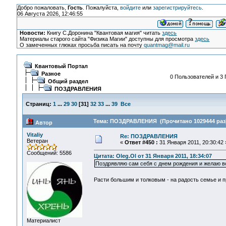
Добро пожаловать,
Гость
. Пожалуйста,
войдите
или
зарегистрируйтесь
.
06 Августа 2026, 12:46:55
Новости:
Книгу С.Доронина "Квантовая магия" читать
здесь
Материалы старого сайта "Физика Магии" доступны для просмотра
здесь
О замеченных глюках просьба писать на почту
quantmag@mail.ru
Квантовый Портал
Разное
0 Пользователей и 3 
Общий раздел
ПОЗДРАВЛЕНИЯ
Страниц:
1
...
29
30
[
31
]
32
33
...
39
Все
Тема: ПОЗДРАВЛЕНИЯ (Прочитано 1029444 раз
Автор
Vitaliy
Re: ПОЗДРАВЛЕНИЯ
Ветеран
«
Ответ #450 :
31 Января 2011, 20:30:42 
Сообщений: 5586
Цитата: Oleg.Ol от 31 Января 2011, 18:34:07
Поздрявляю сам себя с днем рождения и желаю в
Расти большим и толковым - на радость семье и
Материалист