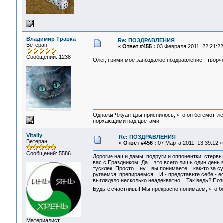
Владимир Травка
Re: ПОЗДРАВЛЕНИЯ
Ветеран
«
Ответ #455 :
03 Февраля 2011, 22:21:22
Сообщений: 1238
Олег, прими мое запоздалое поздравление - творче
Однажы Чжуан-цзы приснилось, что он бегемот, л
порхающими над цветами.
Vitaliy
Re: ПОЗДРАВЛЕНИЯ
Ветеран
«
Ответ #456 :
07 Марта 2011, 13:39:12 »
Сообщений: 5586
Дорогие наши дамы: подруги и оппонентки, стервы
вас с Праздником. Да... это всего лишь один день 
тусклее. Просто... ну... вы понимаете... как-то з
ругаемся, препираемся... И - представьте себе - 
выглядело несколько неадекватно... Так ведь? Поз
Будьте счастливы! Мы прекрасно понимаем, что бе
Материалист