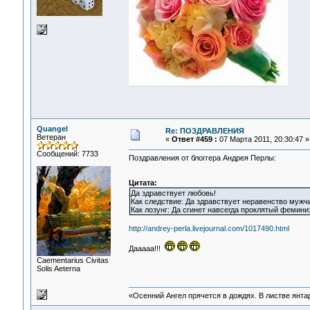
Quangel
Re: ПОЗДРАВЛЕНИЯ
Ветеран
«
Ответ #459 :
07 Марта 2011, 20:30:47 »
Сообщений: 7733
Поздравления от блоггера Андрея Перлы:
Цитата:
Да здравствует любовь!
Как следствие: Да здравствует неравенство мужч
Как лозунг: Да сгинет навсегда проклятый фемини
http://andrey-perla.livejournal.com/1017490.html
Дааааа!!!
Сaementarius Civitas
Solis Aeterna
«Осенний Ангел прячется в дождях. В листве янтарн