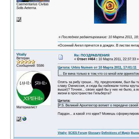
Сaementarius Civitas
Solis Aeterna
«
Последнее редактирование: 10 Марта 2011, 18:
«Осенний Ангел прячется в дождях. В листве янтарн
Vitaliy
Re: ПОЗДРАВЛЕНИЯ
Ветеран
«
Ответ #464 :
10 Марта 2011, 22:37:33 »
Сообщений: 5586
Цитата: Urbis Numen от 10 Марта 2011, 17:01:11
… Ее вина только в том,что со мной или qqwest'
Опять за рибу гроши... Ну, предположим, был бы 
славу Омниссия, и сюда бы набежали толпы крутых
выше)? Точнее... своих идей бы у них не было, а 
жизни в пространстве Гильберта?
Цитата:
P.S. Великий Архитектор вопиет о передаче своей
Материалист
Пардон... а какой это идеи? Можешь сформулиро
Vitaliy:
SCIES Forum
Glossary
Definitions of Magic
Высш